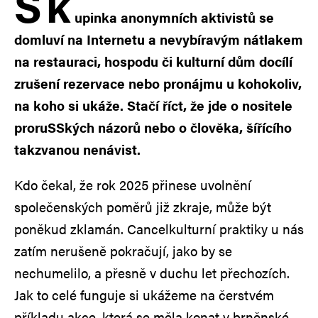
S
k
upinka anonymních aktivistů se
domluví na Internetu a nevybíravým nátlakem
na restauraci, hospodu či kulturní dům docílí
zrušení rezervace nebo pronájmu u kohokoliv,
na koho si ukáže. Stačí říct, že jde o nositele
proruSSkých názorů nebo o člověka, šířícího
takzvanou nenávist.
Kdo čekal, že rok 2025 přinese uvolnění
společenských poměrů již zkraje, může být
poněkud zklamán. Cancelkulturní praktiky u nás
zatím nerušeně pokračují, jako by se
nechumelilo, a přesně v duchu let přechozích.
Jak to celé funguje si ukážeme na čerstvém
příkladu akce, která se měla konat v brněnské