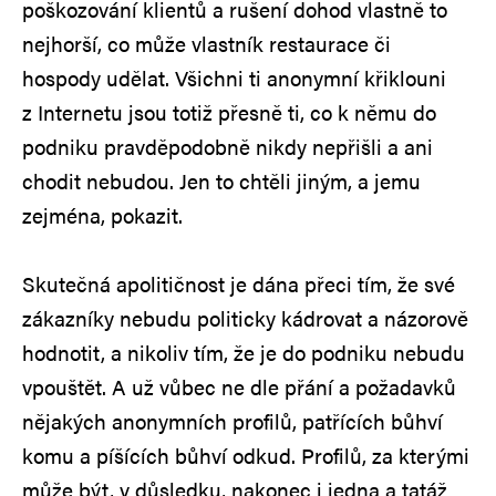
poškozování klientů a rušení dohod vlastně to
nejhorší, co může vlastník restaurace či
hospody udělat. Všichni ti anonymní křiklouni
z Internetu jsou totiž přesně ti, co k němu do
podniku pravděpodobně nikdy nepřišli a ani
chodit nebudou. Jen to chtěli jiným, a jemu
zejména, pokazit.
Skutečná apolitičnost je dána přeci tím, že své
zákazníky nebudu politicky kádrovat a názorově
hodnotit, a nikoliv tím, že je do podniku nebudu
vpouštět. A už vůbec ne dle přání a požadavků
nějakých anonymních profilů, patřících bůhví
komu a píšících bůhví odkud. Profilů, za kterými
může být, v důsledku, nakonec i jedna a tatáž