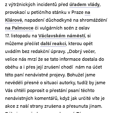
z výtržnických incidentů před
úřadem vlády
,
provokací u petičního stánku v Praze
na
Klárově
, napadení důchodkyně na shromáždění
na Palmovce
či vulgárních scén z oslav
17. listopadu na
Václavském náměstí
, si
můžeme přečíst
další reakci
, kterou opět
uvádím bez redakční úpravy. „Dobrý večer,
velice nás mrzí že se tato informace dostala do
oběhu a i přes její zrušení chodí nám na účet
této paní nenávistné projevy. Bohužel jsme
nevěděli přesně o situaci autorky, tudíž by jsme
Vás chtěli poprosit o přestání psaní těchto
nenávistných komentářů, když jak určitě víte je
akce z naší strany zrušena a přesunuta jinam.