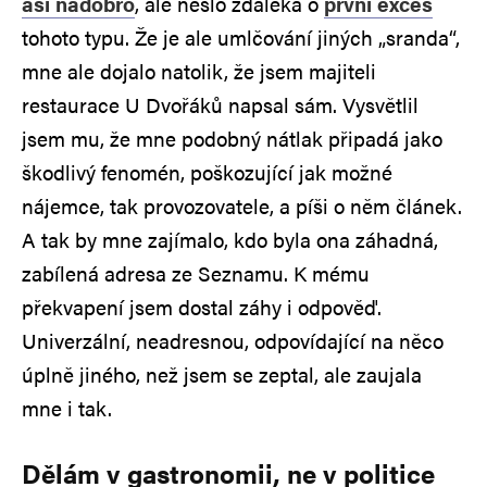
asi nadobro
, ale nešlo zdaleka o
první exces
tohoto typu. Že je ale umlčování jiných „sranda“,
mne ale dojalo natolik, že jsem majiteli
restaurace U Dvořáků napsal sám. Vysvětlil
jsem mu, že mne podobný nátlak připadá jako
škodlivý fenomén, poškozující jak možné
nájemce, tak provozovatele, a píši o něm článek.
A tak by mne zajímalo, kdo byla ona záhadná,
zabílená adresa ze Seznamu. K mému
překvapení jsem dostal záhy i odpověď.
Univerzální, neadresnou, odpovídající na něco
úplně jiného, než jsem se zeptal, ale zaujala
mne i tak.
Dělám v gastronomii, ne v politice