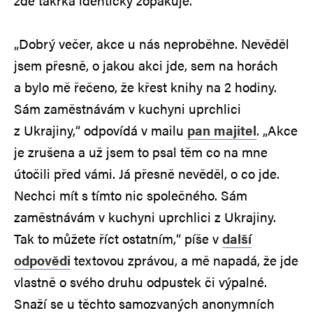
zde takřka identicky zopakuje.
„Dobrý večer, akce u nás neproběhne. Nevěděl
jsem přesně, o jakou akci jde, sem na horách
a bylo mě řečeno, že křest knihy na 2 hodiny.
Sám zaměstnávám v kuchyni uprchlici
z Ukrajiny,“ odpovídá v mailu
pan majitel
. „Akce
je zrušena a už jsem to psal těm co na mne
útočili před vámi. Já přesně nevěděl, o co jde.
Nechci mít s tímto nic společného. Sám
zaměstnávám v kuchyni uprchlici z Ukrajiny.
Tak to můžete říct ostatním,“ píše v
další
odpovědi
textovou zprávou, a mě napadá, že jde
vlastně o svého druhu odpustek či výpalné.
Snaží se u těchto samozvaných anonymních