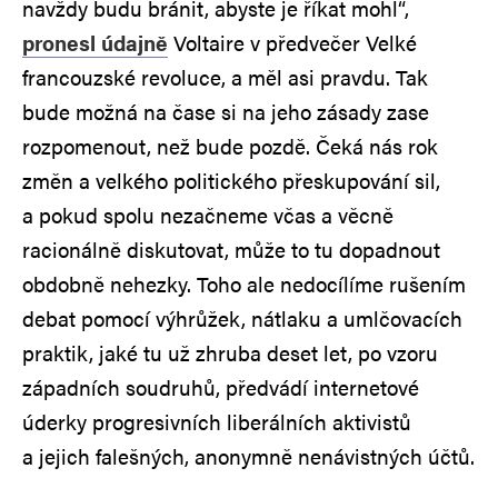
navždy budu bránit, abyste je říkat mohl“,
pronesl údajně
Voltaire v předvečer Velké
francouzské revoluce, a měl asi pravdu. Tak
bude možná na čase si na jeho zásady zase
rozpomenout, než bude pozdě. Čeká nás rok
změn a velkého politického přeskupování sil,
a pokud spolu nezačneme včas a věcně
racionálně diskutovat, může to tu dopadnout
obdobně nehezky. Toho ale nedocílíme rušením
debat pomocí výhrůžek, nátlaku a umlčovacích
praktik, jaké tu už zhruba deset let, po vzoru
západních soudruhů, předvádí internetové
úderky progresivních liberálních aktivistů
a jejich falešných, anonymně nenávistných účtů.