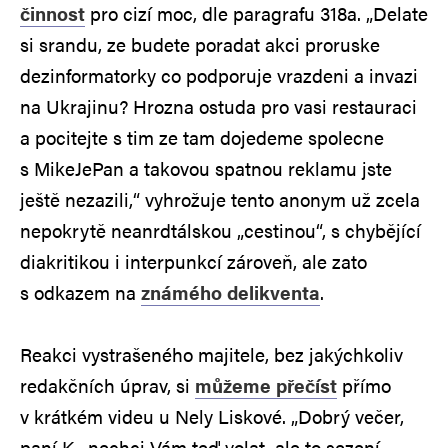
činnost
pro cizí moc, dle paragrafu 318a. „Delate
si srandu, ze budete poradat akci proruske
dezinformatorky co podporuje vrazdeni a invazi
na Ukrajinu? Hrozna ostuda pro vasi restauraci
a pocitejte s tim ze tam dojedeme spolecne
s MikeJePan a takovou spatnou reklamu jste
ještě nezazili,“ vyhrožuje tento anonym už zcela
nepokrytě neanrdtálskou „cestinou“, s chybějící
diakritikou i interpunkcí zároveň, ale zato
s odkazem na
známého delikventa
.
Reakci vystrašeného majitele, bez jakýchkoliv
redakčních úprav, si
můžeme přečíst
přímo
v krátkém videu u Nely Liskové. „Dobrý večer,
paní K., nechci Vám teď volat, ale to sezení