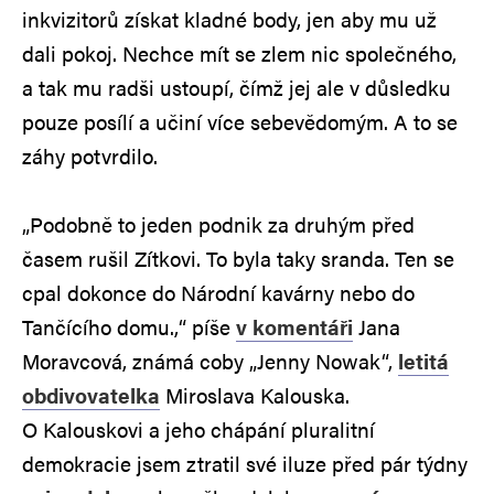
inkvizitorů získat kladné body, jen aby mu už
dali pokoj. Nechce mít se zlem nic společného,
a tak mu radši ustoupí, čímž jej ale v důsledku
pouze posílí a učiní více sebevědomým. A to se
záhy potvrdilo.
„Podobně to jeden podnik za druhým před
časem rušil Zítkovi. To byla taky sranda. Ten se
cpal dokonce do Národní kavárny nebo do
Tančícího domu.,“ píše
v komentáři
Jana
Moravcová, známá coby „Jenny Nowak“,
letitá
obdivovatelka
Miroslava Kalouska.
O Kalouskovi a jeho chápání pluralitní
demokracie jsem ztratil své iluze před pár týdny