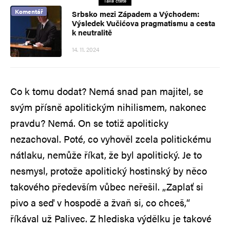
Také čtěte
Komentář
Srbsko mezi Západem a Východem:
Výsledek Vučićova pragmatismu a cesta
k neutralitě
14. 11. 2024
Co k tomu dodat? Nemá snad pan majitel, se
svým přísně apolitickým nihilismem, nakonec
pravdu? Nemá. On se totiž apoliticky
nezachoval. Poté, co vyhověl zcela politickému
nátlaku, nemůže říkat, že byl apolitický. Je to
nesmysl, protože apolitický hostinský by něco
takového především vůbec neřešil. „Zaplať si
pivo a seď v hospodě a žvaň si, co chceš,“
říkával už Palivec. Z hlediska výdělku je takové