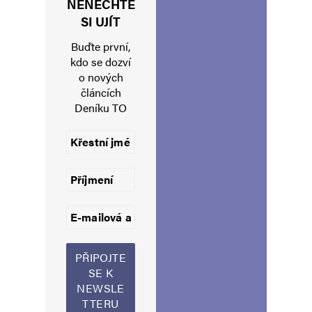
NENECHTE
Jméno
*
SI UJÍT
Buďte první,
kdo se dozví
o nových
E-mail
*
Webová stránka
článcích
Deníku TO
Uložit do prohlížeče jméno, e-mail a webovou stránku pro budoucí
komentáře.
Informujte mě o nových komentářích e-mailem.
Informujte mě o nových příspěvcích e-mailem.
Alternative: