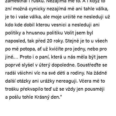
zaměstnal i rusku. Nezajímá mě to. A i když to
zní možná cynicky nezajímá mě ani tahle válka,
je to i vaše válka, ale moje určitě ne nesleduji už
kdo kde dobil kterou vesnici a nesleduji ani
politiky a hnusnou politiku Volit jsem byl
naposled, tak před 20 roky. Stejně je to u všech
po mě potopa, ať už kvičíte pro jedny, nebo pro
jiné.… Proto i o paní, která u nás měla být jsem
poprvé slyšel v úterý dopoledne. Soustřeďte se
radši všichni víc na své děti a rodiny. Na žádné
další otázky ani urážky nereaguji. Včera mě to
trošku překvapilo teď už se vždy jen pousměji
a pošlu tohle Krásný den.“