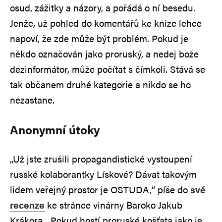
osud, zážitky a názory, a pořádá o ní besedu.
Jenže, už pohled do komentářů ke knize lehce
napoví, že zde může být problém. Pokud je
někdo označován jako proruský, a nedej bože
dezinformátor, může počítat s čímkoli. Stává se
tak občanem druhé kategorie a nikdo se ho
nezastane.
Anonymní útoky
„Už jste zrušili propagandistické vystoupení
russké kolaborantky Lískové? Dávat takovým
lidem veřejný prostor je OSTUDA,“ píše do
své
recenze
ke stránce vinárny Baroko Jakub
Krákora. „Pokud hostí proruské košťata jako je