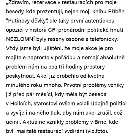
„Zdravím, rezervace v restauracích pro moje
besedy, kde prezentuji, nejen moji knihu Příběh
“Putinovy děvky”, ale taky první autentickou
opozici v historii ČR, pronárodní politické hnutí
NEZLOMNÍ byly řešeny osobně a telefonicky.
Vždy jsme byli ujištěni, že moje akce je pro
majitele naprosto v pořádku a nemají absolutně
problém nám na cca tři hodiny prostory
poskytnout. Akcí již proběhlo od května
minulého roku mnoho. Prvotní problémy vzniky
již před pár měsíci, kdy měla být beseda
v Holicích, starostovi ovšem volali údajně politici
a vyvíjeli na něho tlak, aby nám akci zrušil, což
učinil. Aktuálně vznikly problémy v Brně, kde
byli majitelé restaurací vydíráni (viz.foto).