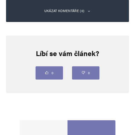
UKÁZAT KOMENTÁŘE (0)
Napsat komentář
Líbí se vám článek?
Vaše e-mailová adresa nebude zveřejněna.
Vyžadované informace jsou
označeny
*
Komentář
*
0
0