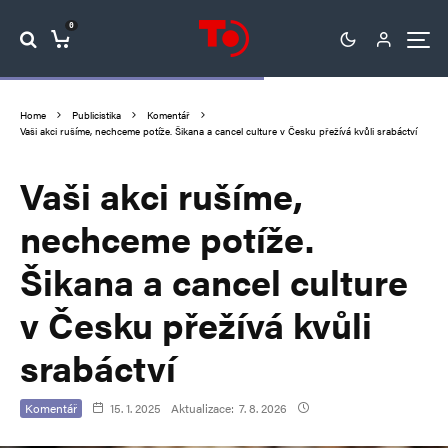
0
Home
Publicistika
Komentář
Vaši akci rušíme, nechceme potíže. Šikana a cancel culture v Česku přežívá kvůli srabáctví
Vaši akci rušíme,
nechceme potíže.
Šikana a cancel culture
v Česku přežívá kvůli
srabáctví
Komentář
15. 1. 2025
Aktualizace:
7. 8. 2026