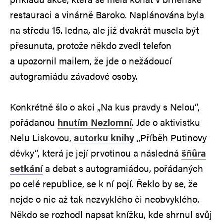
restauraci a vinárně Baroko. Naplánována byla
na středu 15. ledna, ale již dvakrát musela být
přesunuta, protože někdo zvedl telefon
a upozornil mailem, že jde o nežádoucí
autogramiádu závadové osoby.
Konkrétně šlo o akci „Na kus pravdy s Nelou“,
pořádanou
hnutím Nezlomní
. Jde o aktivistku
Nelu Liskovou,
autorku knihy
„Příběh Putinovy
děvky“, která je její prvotinou a následná
šňůra
setkání
a debat s autogramiádou, pořádaných
po celé republice, se k ní pojí. Řeklo by se, že
nejde o nic až tak nezvyklého či neobvyklého.
Někdo se rozhodl napsat knížku, kde shrnul svůj