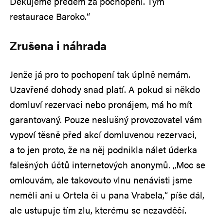
Děkujeme předem za pochopení. Tým
restaurace Baroko.“
Zrušena i náhrada
Jenže já pro to pochopení tak úplně nemám.
Uzavřené dohody snad platí. A pokud si někdo
domluví rezervaci nebo pronájem, má ho mít
garantovaný. Pouze neslušný provozovatel vám
vypoví těsně před akcí domluvenou rezervaci,
a to jen proto, že na něj podnikla nálet úderka
falešných účtů internetových anonymů. „Moc se
omlouvám, ale takovouto vlnu nenávisti jsme
neměli ani u Ortela či u pana Vrabela,“ píše dál,
ale ustupuje tím zlu, kterému se nezavděčí.