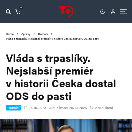
0
Home
Zprávy
Domácí
Vláda s trpaslíky. Nejslabší premiér v historii Česka dostal ODS do pasti
Vláda s trpaslíky.
Nejslabší premiér
v historii Česka dostal
ODS do pasti
Domácí
13. 10. 2023
Aktualizace:
28. 10. 2025
2 min. čtení