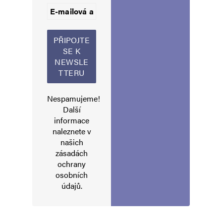
Informujte mě o nových příspěvcích e-mailem.
Alternative:
Nespamujeme!
Další
informace
naleznete v
našich
zásadách
ochrany
osobních
údajů
.