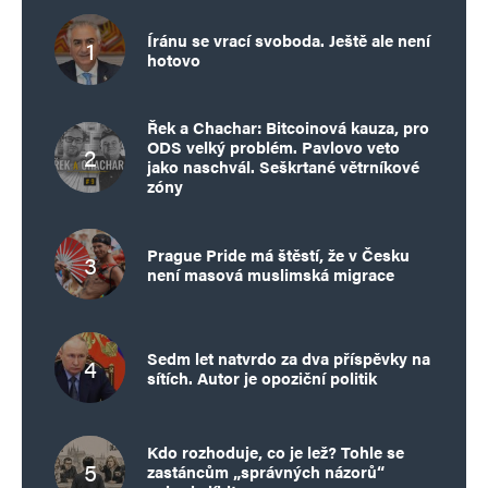
Íránu se vrací svoboda. Ještě ale není
hotovo
Řek a Chachar: Bitcoinová kauza, pro
ODS velký problém. Pavlovo veto
jako naschvál. Seškrtané větrníkové
zóny
Prague Pride má štěstí, že v Česku
není masová muslimská migrace
Sedm let natvrdo za dva příspěvky na
sítích. Autor je opoziční politik
Kdo rozhoduje, co je lež? Tohle se
zastáncům „správných názorů“