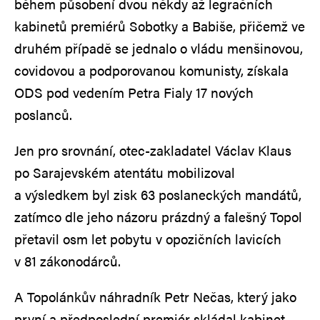
během působení dvou někdy až legračních
kabinetů premiérů Sobotky a Babiše, přičemž ve
druhém případě se jednalo o vládu menšinovou,
covidovou a podporovanou komunisty, získala
ODS pod vedením Petra Fialy 17 nových
poslanců.
Jen pro srovnání, otec-zakladatel Václav Klaus
po Sarajevském atentátu mobilizoval
a výsledkem byl zisk 63 poslaneckých mandátů,
zatímco dle jeho názoru prázdný a falešný Topol
přetavil osm let pobytu v opozičních lavicích
v 81 zákonodárců.
A Topolánkův náhradník Petr Nečas, který jako
první a předposlední premiér skládal kabinet