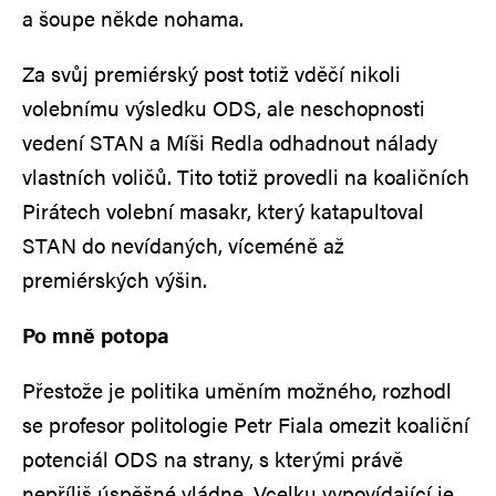
a šoupe někde nohama.
Za svůj premiérský post totiž vděčí nikoli
volebnímu výsledku ODS, ale neschopnosti
vedení STAN a Míši Redla odhadnout nálady
vlastních voličů. Tito totiž provedli na koaličních
Pirátech volební masakr, který katapultoval
STAN do nevídaných, víceméně až
premiérských výšin.
Po mně potopa
Přestože je politika uměním možného, rozhodl
se profesor politologie Petr Fiala omezit koaliční
potenciál ODS na strany, s kterými právě
nepříliš úspěšné vládne. Vcelku vypovídající je