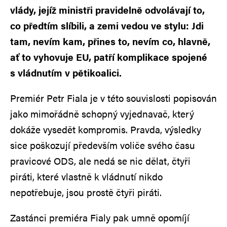
vlády, jejíž ministři pravidelně odvolávají to,
co předtím slíbili, a zemi vedou ve stylu: Jdi
tam, nevím kam, přines to, nevím co, hlavně,
ať to vyhovuje EU, patří komplikace spojené
s vládnutím v pětikoalici.
Premiér Petr Fiala je v této souvislosti popisován
jako mimořádně schopný vyjednavač, který
dokáže vysedět kompromis. Pravda, výsledky
sice poškozují především voliče svého času
pravicové ODS, ale nedá se nic dělat, čtyři
piráti, které vlastně k vládnutí nikdo
nepotřebuje, jsou prostě čtyři piráti.
Zastánci premiéra Fialy pak umně opomíjí