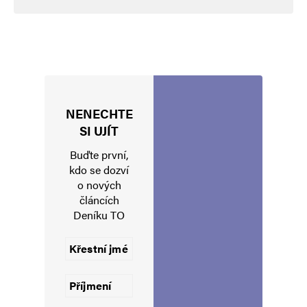
NENECHTE
Jméno
*
SI UJÍT
Buďte první,
kdo se dozví
o nových
E-mail
*
Webová stránka
článcích
Deníku TO
Uložit do prohlížeče jméno, e-mail a webovou stránku pro budoucí
komentáře.
Informujte mě o nových komentářích e-mailem.