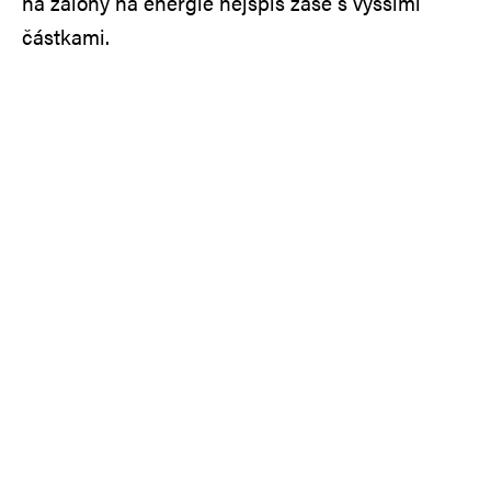
na zálohy na energie nejspíš zase s vyššími
částkami.