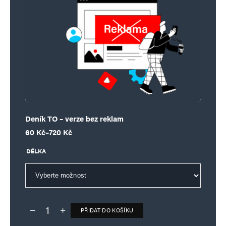
Deník TO – verze bez reklam
Rozpětí cen: 60 Kč až 720 Kč
60
Kč
–
720
Kč
DÉLKA
PŘIDAT DO KOŠÍKU
Deník TO – verze bez reklam množství
Alternative: