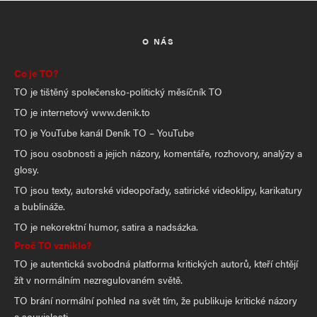
O NÁS
Co je TO?
TO je tištěný společensko-politický měsíčník TO
TO je internetový www.denik.to
TO je YouTube kanál Deník TO – YouTube
TO jsou osobnosti a jejich názory, komentáře, rozhovory, analýzy a
glosy.
TO jsou texty, autorské videopořady, satirické videoklipy, karikatury
a bublináže.
TO je nekorektní humor, satira a nadsázka.
Proč TO vzniklo?
TO je autentická svobodná platforma kritických autorů, kteří chtějí
žít v normálním nezregulovaném světě.
TO brání normální pohled na svět tím, že publikuje kritické názory
a souvislosti.