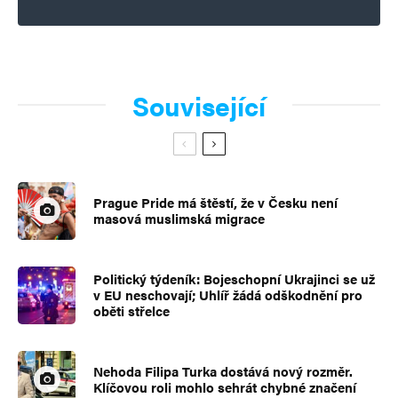
Související
Prague Pride má štěstí, že v Česku není
masová muslimská migrace
Politický týdeník: Bojeschopní Ukrajinci se už
v EU neschovají; Uhlíř žádá odškodnění pro
oběti střelce
Nehoda Filipa Turka dostává nový rozměr.
Klíčovou roli mohlo sehrát chybné značení