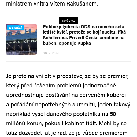
ministrem vnitra Vítem Rakušanem.
Také čtěte
Politický týdeník: ODS na nového šéfa
Domácí
letiště kvičí, protože se bojí auditu, říká
Schillerová. Přivedl České aerolinie na
buben, oponuje Kupka
30. 7. 2026
Je proto naivní žít v představě, že by se premiér,
který před řešením problémů jednoznačně
upřednostňuje postávání na červeném koberci
a pořádání nepotřebných summitů, jeden takový
například vyšel daňového poplatníka na 50
miliónů korun, pokusil kabinet řídit. Mohl by se
totiž dozvědět, ať je rád, že je vůbec premiérem,