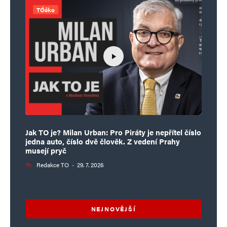
TÓčko
Jak TO je? Milan Urban: Pro Piráty je nepřítel číslo
jedna auto, číslo dvě člověk. Z vedení Prahy
musejí pryč
Redakce TO
·
29. 7. 2026
NEJNOVĚJŠÍ