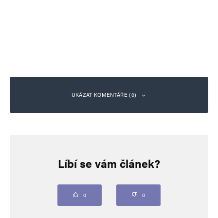
UKÁZAT KOMENTÁŘE (0)
Napsat komentář
Líbí se vám článek?
Vaše e-mailová adresa nebude zveřejněna.
Vyžadované informace jsou
označeny
*
Komentář
*
0
0