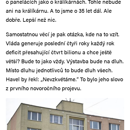
o panelácích jako o králíkárnách. Tohle nebude
ani na králíkárnu. A to jsme o 35 let dál. Ale
dobře. Lepší než nic.
Samostatnou věcí je pak otázka, kde na to vzít.
Vláda generuje poslední čtyři roky každý rok
deficit přesahující čtvrt bilionu a chce ještě
větší? Bude to jako vždy. Výstavba bude na dluh.
Místo dluhu jednotlivců to bude dluh všech.
Havel by řekl: „Nevzkvétáme.“ To bylo jeho slovo
z prvního novoročního projevu.