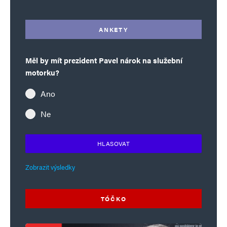
ANKETY
Měl by mít prezident Pavel nárok na služební
motorku?
Ano
Ne
HLASOVAT
Zobrazit výsledky
TÓČKO