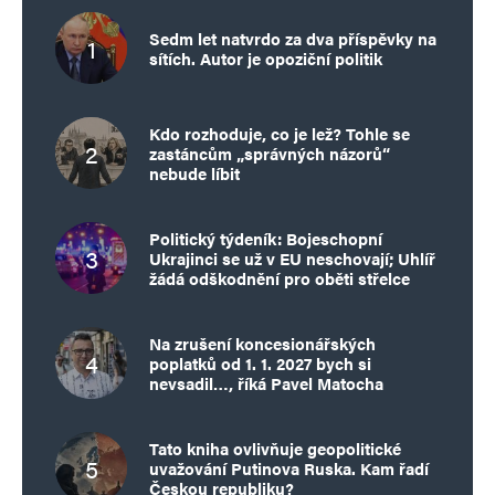
Sedm let natvrdo za dva příspěvky na
sítích. Autor je opoziční politik
Kdo rozhoduje, co je lež? Tohle se
zastáncům „správných názorů“
nebude líbit
Politický týdeník: Bojeschopní
Ukrajinci se už v EU neschovají; Uhlíř
žádá odškodnění pro oběti střelce
Na zrušení koncesionářských
poplatků od 1. 1. 2027 bych si
nevsadil…, říká Pavel Matocha
Tato kniha ovlivňuje geopolitické
uvažování Putinova Ruska. Kam řadí
Českou republiku?