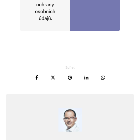
ochrany
E-mail
*
Webová stránka
osobních
údajů
.
Uložit do prohlížeče jméno, e-mail a webovou stránku pro budoucí
komentáře.
Informujte mě o nových komentářích e-mailem.
Sdílet
Informujte mě o nových příspěvcích e-mailem.
Alternative: