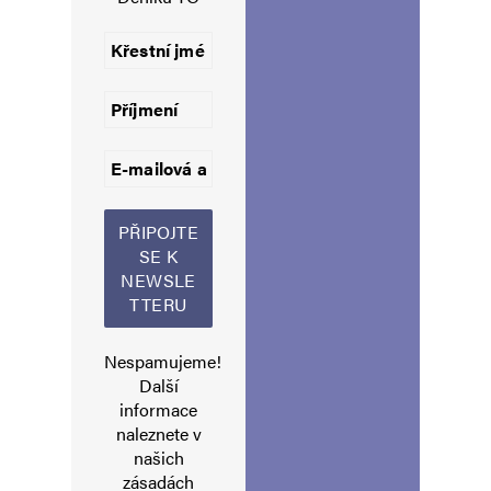
Navigace pro komentáře
Starší komentáře
Napsat komentář
Vaše e-mailová adresa nebude zveřejněna.
Vyžadované informace jsou
označeny
*
Komentář
*
Nespamujeme!
Další
informace
Jméno
*
naleznete v
našich
zásadách