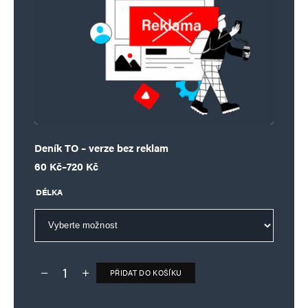
Deník TO – verze bez reklam
Rozpětí cen: 60 Kč až 720 Kč
60
Kč
–
720
Kč
DÉLKA
PŘIDAT DO KOŠÍKU
Deník TO – verze bez reklam množství
Alternative: