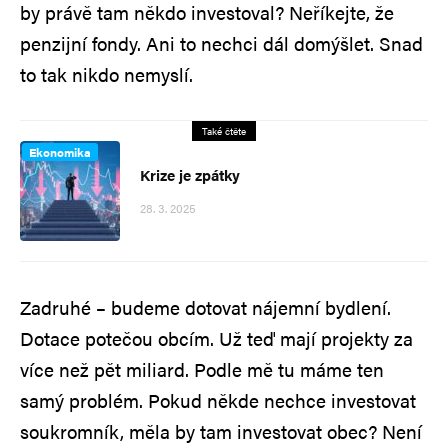
by právě tam někdo investoval? Neříkejte, že
penzijní fondy. Ani to nechci dál domýšlet. Snad
to tak nikdo nemyslí.
Také čtěte
Ekonomika
Krize je zpátky
28. 3. 2025
Zadruhé – budeme dotovat nájemní bydlení.
Dotace potečou obcím. Už teď mají projekty za
více než pět miliard. Podle mě tu máme ten
samý problém. Pokud někde nechce investovat
soukromník, měla by tam investovat obec? Není