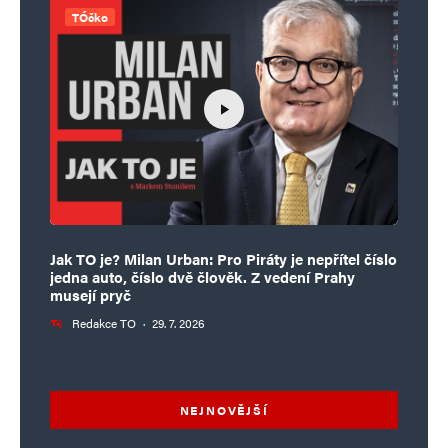
TÓčko
Jak TO je? Milan Urban: Pro Piráty je nepřítel číslo
jedna auto, číslo dvě člověk. Z vedení Prahy
musejí pryč
Redakce TO
·
29. 7. 2026
NEJNOVĚJŠÍ