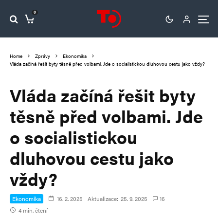
0
Home
Zprávy
Ekonomika
Vláda začíná řešit byty těsně před volbami. Jde o socialistickou dluhovou cestu jako vždy?
Vláda začíná řešit byty
těsně před volbami. Jde
o socialistickou
dluhovou cestu jako
vždy?
Ekonomika
16. 2. 2025
Aktualizace:
25. 9. 2025
16
4 min. čtení