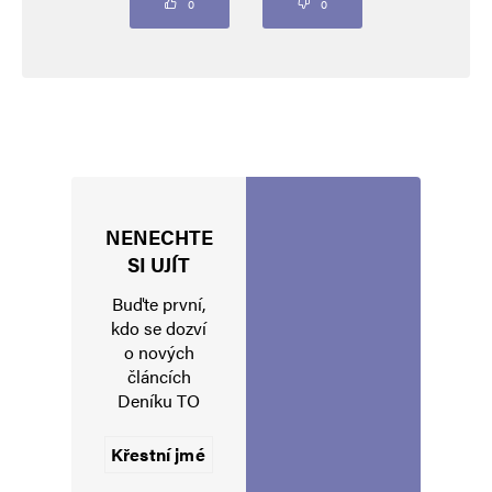
Komentář
*
0
0
NENECHTE
Jméno
*
SI UJÍT
Buďte první,
kdo se dozví
o nových
E-mail
*
Webová stránka
článcích
Deníku TO
Uložit do prohlížeče jméno, e-mail a webovou stránku pro budoucí
komentáře.