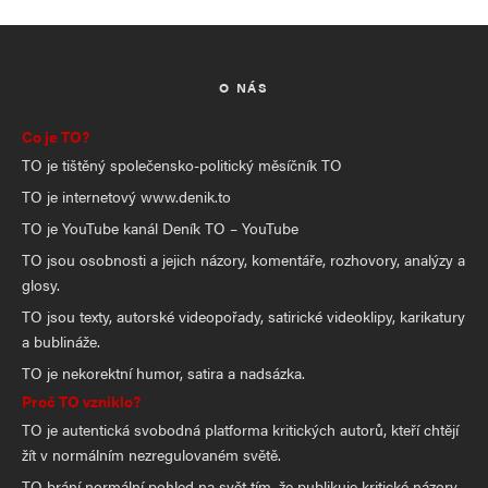
O NÁS
Co je TO?
TO je tištěný společensko-politický měsíčník TO
TO je internetový www.denik.to
TO je YouTube kanál Deník TO – YouTube
TO jsou osobnosti a jejich názory, komentáře, rozhovory, analýzy a
glosy.
TO jsou texty, autorské videopořady, satirické videoklipy, karikatury
a bublináže.
TO je nekorektní humor, satira a nadsázka.
Proč TO vzniklo?
TO je autentická svobodná platforma kritických autorů, kteří chtějí
žít v normálním nezregulovaném světě.
TO brání normální pohled na svět tím, že publikuje kritické názory