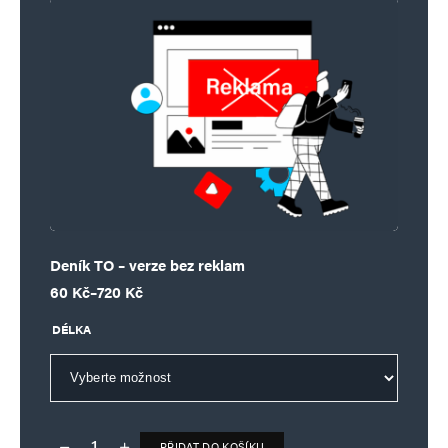
Deník TO – verze bez reklam
Rozpětí cen: 60 Kč až 720 Kč
60
Kč
–
720
Kč
DÉLKA
PŘIDAT DO KOŠÍKU