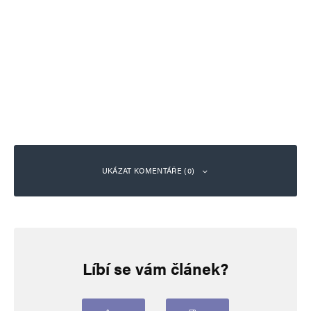
UKÁZAT KOMENTÁŘE (0)
Napsat komentář
Líbí se vám článek?
Vaše e-mailová adresa nebude zveřejněna.
Vyžadované informace jsou
označeny
*