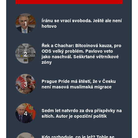
Íránu se vrací svoboda. Ještě ale není
hotovo
Řek a Chachar: Bitcoinová kauza, pro
ODS velký problém. Pavlovo veto
jako naschvál. Seškrtané větrníkové
zóny
Prague Pride má štěstí, že v Česku
není masová muslimská migrace
Sedm let natvrdo za dva příspěvky na
sítích. Autor je opoziční politik
Kdo rozhoduje, co je lež? Tohle se