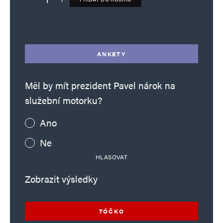
Deník TO – verze bez reklam množství
Alternative:
ANKETY
Měl by mít prezident Pavel nárok na
služební motorku?
Ano
Ne
HLASOVAT
Zobrazit výsledky
TÓČKO