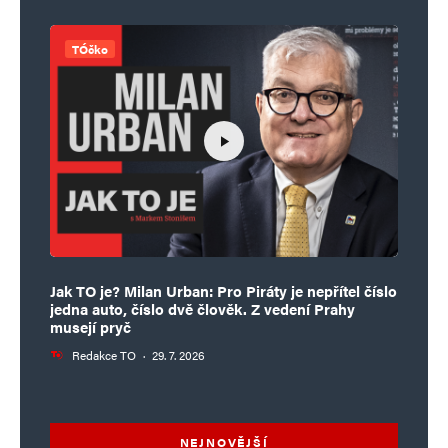
TÓčko
Jak TO je? Milan Urban: Pro Piráty je nepřítel číslo
jedna auto, číslo dvě člověk. Z vedení Prahy
musejí pryč
Redakce TO
·
29. 7. 2026
NEJNOVĚJŠÍ