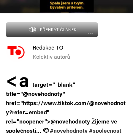
PŘEHRÁT ČLÁNEK
Redakce TO
Kolektiv autorů
<
a
target="_blank"
title="@novehodnoty"
href="https://www.tiktok.com/@novehodnot
y?refer=embed"
rel="noopener">@novehodnoty Žijeme ve
společnosti… 🫡
#novehodnoty
#spolecnost