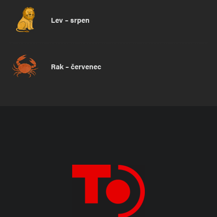
Lev – srpen
Rak – červenec