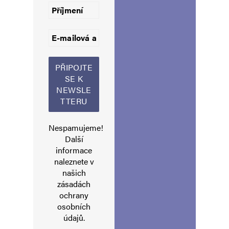
Informujte mě o nových komentářích e-mailem.
Informujte mě o nových příspěvcích e-mailem.
Alternative:
Nespamujeme!
Další
informace
naleznete v
našich
zásadách
ochrany
osobních
údajů
.