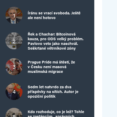
Íránu se vrací svoboda. Ještě
ale není hotovo
Řek a Chachar: Bitcoinová
kauza, pro ODS velký problém.
Pavlovo veto jako naschvál.
Seškrtané větrníkové zóny
Prague Pride má štěstí, že
v Česku není masová
muslimská migrace
Sedm let natvrdo za dva
příspěvky na sítích. Autor je
opoziční politik
Kdo rozhoduje, co je lež? Tohle
se zastáncům „správných