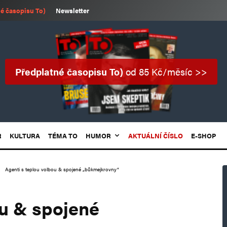
é časopisu To)
Newsletter
Předplatné časopisu To)
od 85 Kč/měsíc >>
R
KULTURA
TÉMA TO
HUMOR
AKTUÁLNÍ ČÍSLO
E-SHOP
Agenti s teplou volbou & spojené „bůkmejkrovny“
ou & spojené