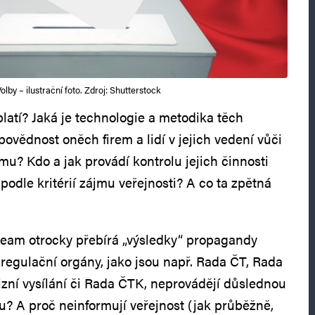
olby – ilustrační foto. Zdroj: Shutterstock
platí? Jaká je technologie a metodika těch
ovědnost oněch firem a lidí v jejich vedení vůči
jmu? Kdo a jak provádí kontrolu jejich činnosti
 podle kritérií zájmu veřejnosti? A co ta zpětná
ream otrocky přebírá „výsledky“ propagandy
 regulační orgány, jako jsou např. Rada ČT, Rada
vizní vysílání či Rada ČTK, neprovádějí důslednou
u? A proč neinformují veřejnost (jak průběžně,