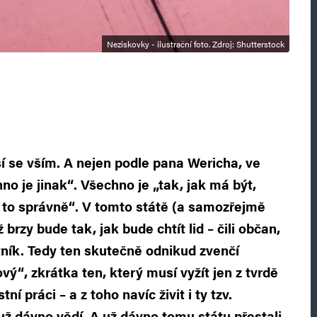
Neziskovky - ilustrační foto. Zdroj: Shutterstock
í se vším. A nejen podle pana Wericha, ve
o je jinak“. Všechno je „tak, jak má být,
e to správně“. V tomto státě (a samozřejmě
brzy bude tak, jak bude chtít lid – čili občan,
tník. Tedy ten skutečně odnikud zvenčí
ý“, zkrátka ten, který musí vyžít jen z tvrdě
í práci – a z toho navíc živit i ty tzv.
 už dávno vědí. A už dávno tomu státu přestali