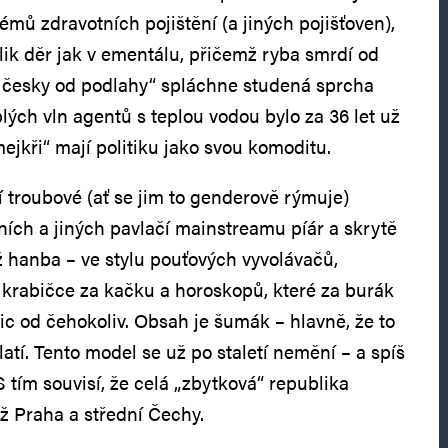
mů zdravotních pojištění (a jiných pojišťoven),
olik děr jak v ementálu, přičemž ryba smrdí od
y česky od podlahy“ spláchne studená sprcha
plých vln agentů s teplou vodou bylo za 36 let už
ejkři“ mají politiku jako svou komoditu.
í troubové (ať se jim to genderově rýmuje)
ních a jiných pavlačí mainstreamu píár a skrytě
ž hanba – ve stylu pouťových vyvolávačů,
 krabičce za kačku a horoskopů, které za burák
ic od čehokoliv. Obsah je šumák – hlavně, že to
latí. Tento model se už po staletí nemění – a spíš
S tím souvisí, že celá „zbytková“ republika
ež Praha a střední Čechy.