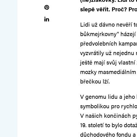
slepě věřit. Proč? Pro
Lidi už dávno nevěří t
bůkmejrkovny“ házejí 
předvolebních kampaní
vyzvrátily už nejednu m
ještě mají svůj vlastn
mozky masmediálním 
břečkou lží.
V genomu lidu a jeho 
symbolikou pro rychlou
V našich končinách py
19. století to bylo do
důchodového fondu a n