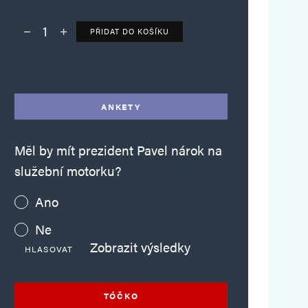
PŘIDAT DO KOŠÍKU
Deník TO – verze bez reklam množství
Alternative:
ANKETY
Měl by mít prezident Pavel nárok na
služební motorku?
Ano
Ne
Zobrazit výsledky
HLASOVAT
TÓČKO