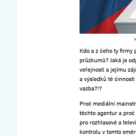
V
Kdo a z čeho ty firmy 
průzkumů? Jaká je odp
veřejnosti a jejímu zá
a výsledků té činnosti
vazba?!?
Proč mediální mainst
těchto agentur a proč
pro rozhlasové a tele
kontrolu v tomto směr