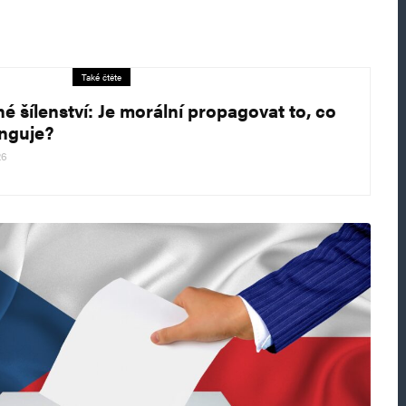
Také čtěte
né šílenství: Je morální propagovat to, co
nguje?
26