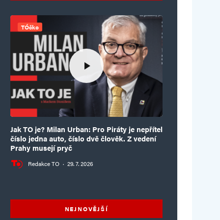
TÓčko
Jak TO je? Milan Urban: Pro Piráty je nepřítel
číslo jedna auto, číslo dvě člověk. Z vedení
Prahy musejí pryč
Redakce TO
·
29. 7. 2026
NEJNOVĚJŠÍ