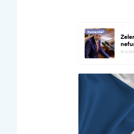
Komentář
Zele
nefu
10. 2. 20