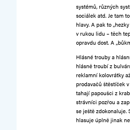
systémů, různých systé
sociálek atd. Je tam t
hlavy. A pak to „hezk
v rukou lidu – těch te
opravdu dost. A „bůkm
Hlásné trouby a hlásn
hlásně troubí z bulvár
reklamní kolovrátky a
prodavačů štěstíček v
tahají papoušci z krab
strávníci pozřou a zap
se ještě zdokonaluje. 
hlasuje úplně jinak n