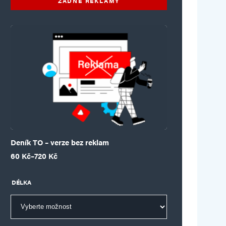
ŽÁDNÉ REKLAMY
Deník TO – verze bez reklam
Rozpětí cen: 60 Kč až 720 Kč
60
Kč
–
720
Kč
DÉLKA