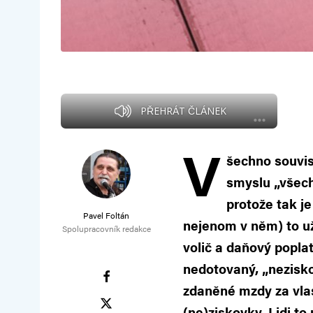
PŘEHRÁT ČLÁNEK
V
šechno souvis
smyslu „všechn
protože tak j
Pavel Foltán
nejenom v něm) to už 
Spolupracovník redakce
volič a daňový popla
nedotovaný, „neziskov
zdaněné mzdy za vlastn
(ne)ziskovky. Lidi to