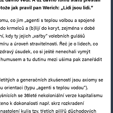
tože jak pravil pan Werich: „Lidi jsou lidi.“
omu, co jim „agenti s teplou volbou a spojené
do krmelců a (b)lijí do koryt, zejména v době
, kdy ty jejich „vařby“ volebních gulášů
íru a úroveň stravitelnosti. Řeč je o lidech, co
í zdravý úsudek, co si ještě nenechali vymýt
humusem a tu dutinu mezi ušima pak zaneřádit
letitých a generačních zkušeností jsou axiomy se
 orientaci (typu „agenti s teplou vodou“).
šnících se 36leté nekoloniální verze kapitalismu
taženo k dokonalosti např. skrz rozkradení
astolení kulis tzv. třetích pilířů důchodových