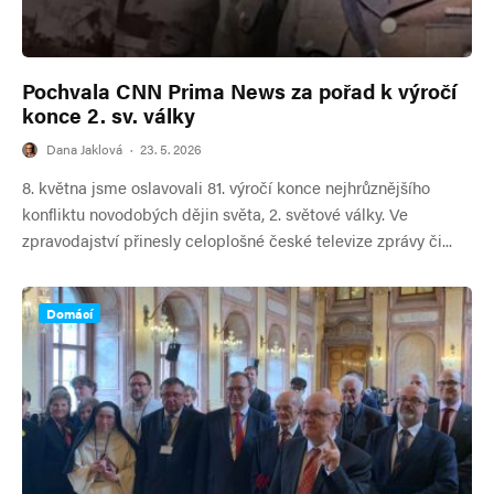
Pochvala CNN Prima News za pořad k výročí
konce 2. sv. války
Dana Jaklová
·
23. 5. 2026
8. května jsme oslavovali 81. výročí konce nejhrůznějšího
konfliktu novodobých dějin světa, 2. světové války. Ve
zpravodajství přinesly celoplošné české televize zprávy či...
Domácí