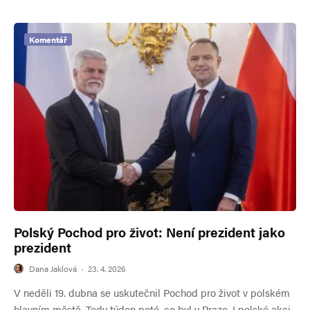
Komentář
Polský Pochod pro život: Není prezident jako
prezident
Dana Jaklová
·
23. 4. 2026
V neděli 19. dubna se uskutečnil Pochod pro život v polském
hlavním městě. Tedy týden poté, co byl v Praze. I polské akci