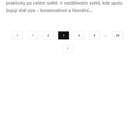
prakticky po celém světě. V rozděleném světě, kde spolu
bojují dvě vize – konzervativní a liberální....
1
2
3
4
5
…
20