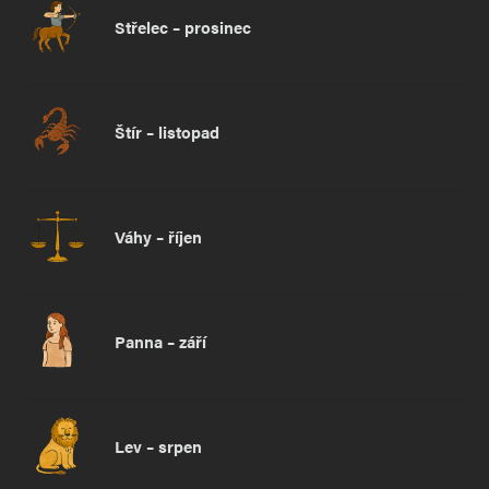
Střelec – prosinec
Štír – listopad
Váhy – říjen
Panna – září
Lev – srpen