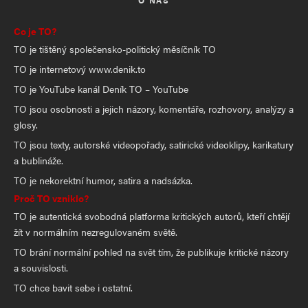
O NÁS
Co je TO?
TO je tištěný společensko-politický měsíčník TO
TO je internetový www.denik.to
TO je YouTube kanál Deník TO – YouTube
TO jsou osobnosti a jejich názory, komentáře, rozhovory, analýzy a
glosy.
TO jsou texty, autorské videopořady, satirické videoklipy, karikatury
a bublináže.
TO je nekorektní humor, satira a nadsázka.
Proč TO vzniklo?
TO je autentická svobodná platforma kritických autorů, kteří chtějí
žít v normálním nezregulovaném světě.
TO brání normální pohled na svět tím, že publikuje kritické názory
a souvislosti.
TO chce bavit sebe i ostatní.