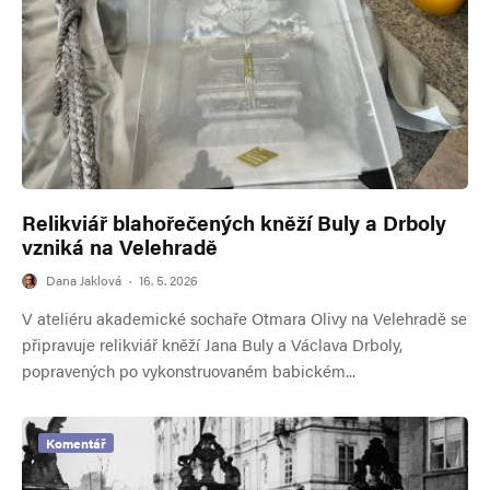
Relikviář blahořečených kněží Buly a Drboly
vzniká na Velehradě
Dana Jaklová
·
16. 5. 2026
V ateliéru akademické sochaře Otmara Olivy na Velehradě se
připravuje relikviář kněží Jana Buly a Václava Drboly,
popravených po vykonstruovaném babickém...
Komentář