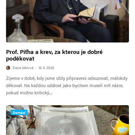
Prof. Piťha a krev, za kterou je dobré
poděkovat
Dana Jaklová
·
19. 5. 2026
Žijeme v době, kdy jsme vždy připraveni odsuzovat, málokdy
děkovat. Na každou událost jako bychom museli mít názor,
pokud možno kritický....
Domácí