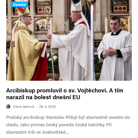
Domácí
Arcibiskup promluvil o sv. Vojtěchovi. A tím
narazil na bolest dnešní EU
Dana Jaklová
·
28. 4. 2026
Pražský arcibiskup Stanislav Přibyl byl slavnostně uveden do
úřadu. Jako primas český povede české katolíky. Při
slavnostní mši ve Svatovítské...