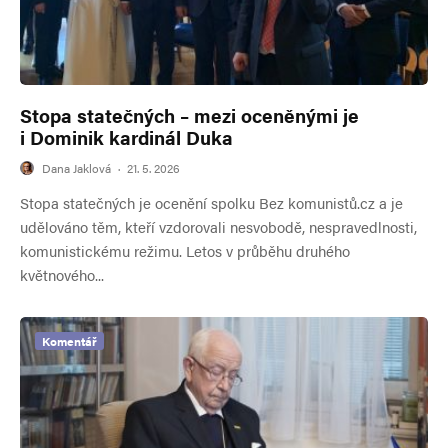
Stopa statečných – mezi oceněnými je
i Dominik kardinál Duka
Dana Jaklová
·
21. 5. 2026
Stopa statečných je ocenění spolku Bez komunistů.cz a je
udělováno těm, kteří vzdorovali nesvobodě, nespravedlnosti,
komunistickému režimu. Letos v průběhu druhého
květnového...
Komentář