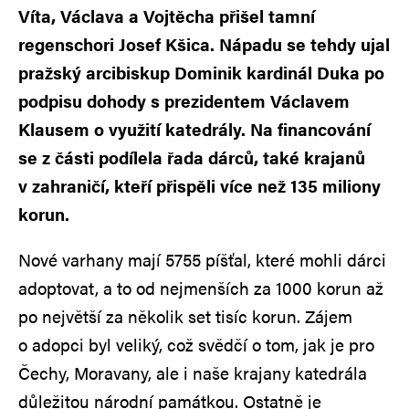
Víta, Václava a Vojtěcha přišel tamní
regenschori Josef Kšica. Nápadu se tehdy ujal
pražský arcibiskup Dominik kardinál Duka po
podpisu dohody s prezidentem Václavem
Klausem o využití katedrály. Na financování
se z části podílela řada dárců, také krajanů
v zahraničí, kteří přispěli více než 135 miliony
korun.
Nové varhany mají 5755 píšťal, které mohli dárci
adoptovat, a to od nejmenších za 1000 korun až
po největší za několik set tisíc korun. Zájem
o adopci byl veliký, což svědčí o tom, jak je pro
Čechy, Moravany, ale i naše krajany katedrála
důležitou národní památkou. Ostatně je