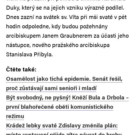
Duky, který se na jejich vzniku výrazně podílel.
Dnes zazní na svátek sv. Víta při mši svaté v pět
hodin odpoledne, kdy budou požehnány
arcibiskupem Janem Graubnerem za účasti jeho
nástupce, nového pražského arcibiskupa
Stanislava Přibyla.
Čtěte také:
Osamělost jako tichá epidemie. Senát řešil,
proč zůstávají sami senioři i mladí
Být svobodný, ne pyšný! Kněží Bula a Drbola –
první blahořečené oběti komunistického
režimu
Krádež lebky svaté Zdislavy změnila plán:
místo vystavení přijde zítra návrat do hrobu