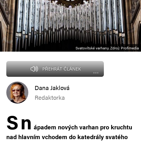
Svatovítské varhany. Zdroj: Profimedia
PŘEHRÁT ČLÁNEK
Dana Jaklová
Redaktorka
S
n
ápadem nových varhan pro kruchtu
nad hlavním vchodem do katedrály svatého