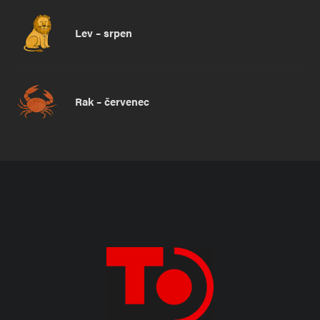
Lev – srpen
Rak – červenec