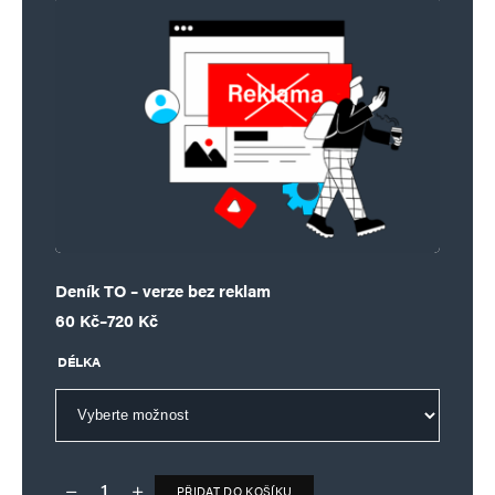
Deník TO – verze bez reklam
Rozpětí cen: 60 Kč až 720 Kč
60
Kč
–
720
Kč
DÉLKA
PŘIDAT DO KOŠÍKU