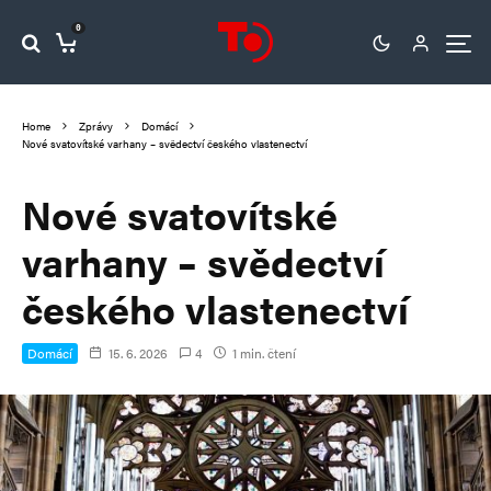
0
Home
Zprávy
Domácí
Nové svatovítské varhany – svědectví českého vlastenectví
Nové svatovítské
varhany – svědectví
českého vlastenectví
Domácí
15. 6. 2026
4
1 min. čtení