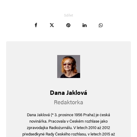
evropské. To je ještě víc smutné. To by
znamenalo zánik samostatné ČR. Proč to PePa
Sdílet
dělá?
Luděk Horák
Odpovědět
16. 6. 2026 (9:29)
PepPa považoval při té příležitosti za nutné
národu dělit, že je pokřtěný, byť není
Dana Jaklová
praktikující křesťan. Nikoho nezarmoutí.
Redaktorka
Budou ho mít rádi i čeští rockeři; proto ze
zúčastnil Rock for People v Hradci Kr.
Dana Jaklová (* 3. prosince 1956 Praha) je česká
novinářka. Pracovala v Českém rozhlase jako
zpravodajka Radiožurnálu. V letech 2010 až 2012
předsedkyně Rady Českého rozhlasu, v letech 2015 až