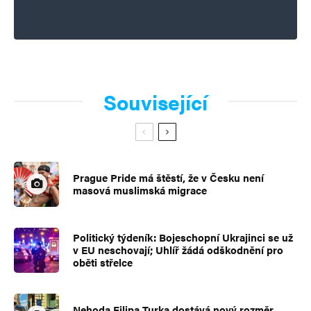
Související
Prague Pride má štěstí, že v Česku není
masová muslimská migrace
Politický týdeník: Bojeschopní Ukrajinci se už
v EU neschovají; Uhlíř žádá odškodnění pro
oběti střelce
Nehoda Filipa Turka dostává nový rozměr.