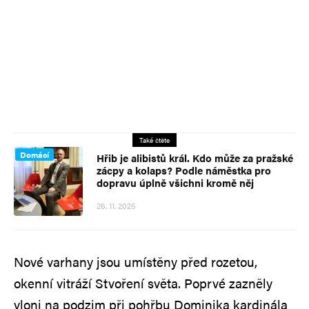
Také čtěte
Domácí
Hřib je alibistů král. Kdo může za pražské
zácpy a kolaps? Podle náměstka pro
dopravu úplně všichni kromě něj
26. 11. 2025
Nové varhany jsou umístěny před rozetou,
okenní vitráží Stvoření světa. Poprvé zazněly
vloni na podzim při pohřbu Dominika kardinála