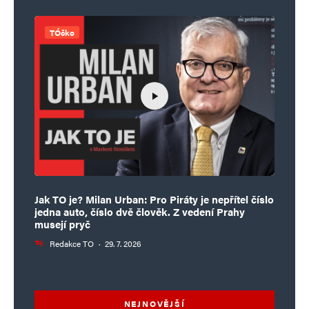
TÓčko
Jak TO je? Milan Urban: Pro Piráty je nepřítel číslo
jedna auto, číslo dvě člověk. Z vedení Prahy
musejí pryč
Redakce TO
·
29. 7. 2026
NEJNOVĚJŠÍ