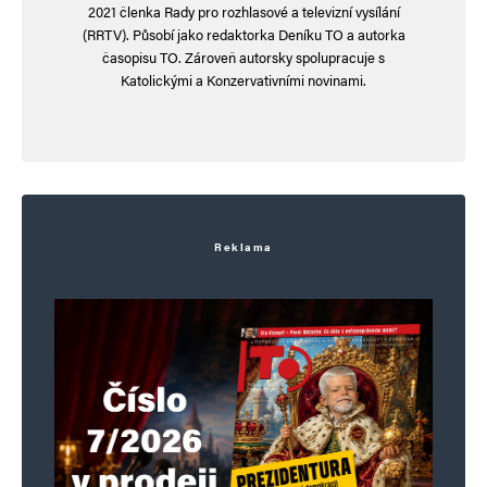
Napsat komentář
2021 členka Rady pro rozhlasové a televizní vysílání
(RRTV). Působí jako redaktorka Deníku TO a autorka
časopisu TO. Zároveň autorsky spolupracuje s
Vaše e-mailová adresa nebude zveřejněna.
Vyžadované informace jsou
označeny
*
Katolickými a Konzervativními novinami.
Komentář
*
Reklama
Jméno
*
E-mail
*
Webová stránka