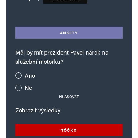
Deník TO – verze bez reklam množství
Alternative:
ANKETY
Měl by mít prezident Pavel nárok na
služební motorku?
Ano
Ne
HLASOVAT
Zobrazit výsledky
TÓČKO