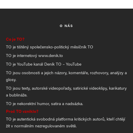
O NÁS
Co je TO?
TO je tištěný společensko-politický měsíčník TO
TO je internetový www.denik.to
TO je YouTube kanál Deník TO – YouTube
TO jsou osobnosti a jejich názory, komentáře, rozhovory, analýzy a
glosy.
TO jsou texty, autorské videopořady, satirické videoklipy, karikatury
a bublináže.
TO je nekorektní humor, satira a nadsázka.
Proč TO vzniklo?
TO je autentická svobodná platforma kritických autorů, kteří chtějí
žít v normálním nezregulovaném světě.