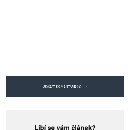
UKÁZAT KOMENTÁŘE (5)
Tichánek
Odpovědět
15. 6. 2026 (20:51)
Líbí se vám článek?