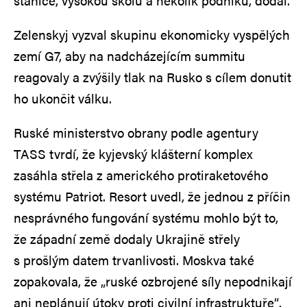
stanice, vysokou školu a několik podniků, dodal.
Zelenskyj vyzval skupinu ekonomicky vyspělých
zemí G7, aby na nadcházejícím summitu
reagovaly a zvýšily tlak na Rusko s cílem donutit
ho ukončit válku.
Ruské ministerstvo obrany podle agentury
TASS tvrdí, že kyjevský klášterní komplex
zasáhla střela z amerického protiraketového
systému Patriot. Resort uvedl, že jednou z příčin
nesprávného fungování systému mohlo být to,
že západní země dodaly Ukrajině střely
s prošlým datem trvanlivosti. Moskva také
zopakovala, že „ruské ozbrojené síly nepodnikají
ani neplánují útoky proti civilní infrastruktuře“.