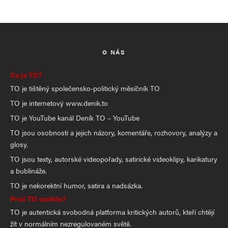
O NÁS
Co je TO?
TO je tištěný společensko-politický měsíčník TO
TO je internetový www.denik.to
TO je YouTube kanál Deník TO – YouTube
TO jsou osobnosti a jejich názory, komentáře, rozhovory, analýzy a
glosy.
TO jsou texty, autorské videopořady, satirické videoklipy, karikatury
a bublináže.
TO je nekorektní humor, satira a nadsázka.
Proč TO vzniklo?
TO je autentická svobodná platforma kritických autorů, kteří chtějí
žít v normálním nezregulovaném světě.