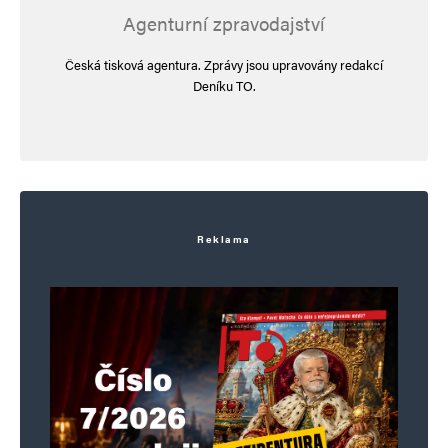
Agenturní zpravodajství
Česká tisková agentura. Zprávy jsou upravovány redakcí
st.hroch
Odpovědět
Deníku TO.
16. 6. 2026 (16:56)
Chci potvrdit „nepřekvapení“ MilanG. Ukázalo
se totiž, že to proběhlo přesně tak: – zelený
skřet to nechal udělat podpálit sám, aby
Reklama
následně, po pochybnstech i místní
a zahraničních zdrojů utekl před novináři, aby si
nechal udělat fotosérii na ruinách chrámu.
„Ruská raketa, či dron“ se změnily v brakovaný
Patriot, který zasáhl dům s chrámem
sousedící.Takže střechu museli zapálit
ukronáckové sami. Sugestivníé obrázky požáru