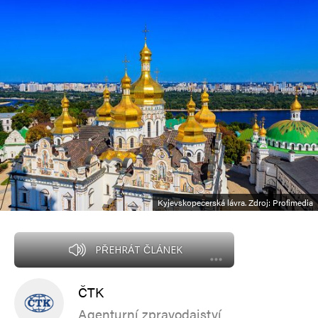
Kyjevskopečerská lávra. Zdroj: Profimedia
PŘEHRÁT ČLÁNEK
ČTK
Agenturní zpravodajství