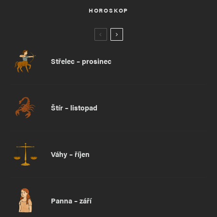
HOROSKOP
Střelec – prosinec
Štír – listopad
Váhy – říjen
Panna – září