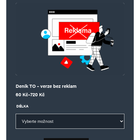
Deník TO – verze bez reklam
Rozpětí cen: 60 Kč až 720 Kč
60
Kč
–
720
Kč
DÉLKA