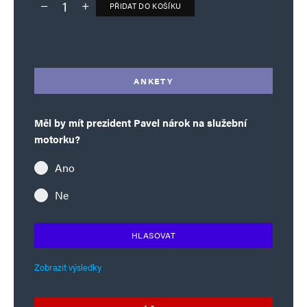
PŘIDAT DO KOŠÍKU
Deník TO – verze bez reklam množství
Alternative:
ANKETY
Měl by mít prezident Pavel nárok na služební
motorku?
Ano
Ne
HLASOVAT
Zobrazit výsledky