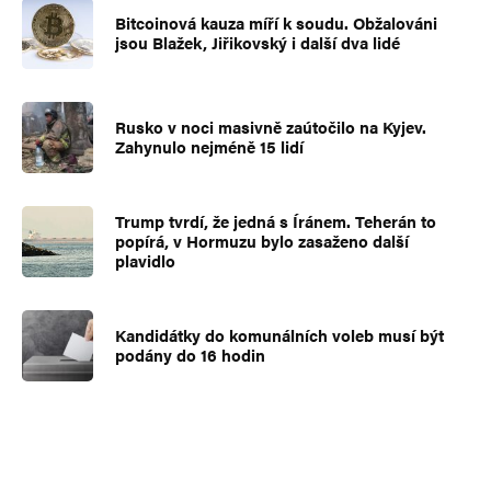
Bitcoinová kauza míří k soudu. Obžalováni
jsou Blažek, Jiřikovský i další dva lidé
Rusko v noci masivně zaútočilo na Kyjev.
Zahynulo nejméně 15 lidí
Trump tvrdí, že jedná s Íránem. Teherán to
popírá, v Hormuzu bylo zasaženo další
plavidlo
Kandidátky do komunálních voleb musí být
podány do 16 hodin