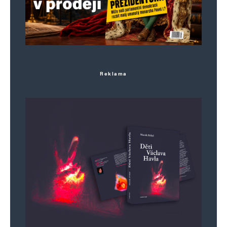
pořídili předem povolaní fotografové. On to
nutně potřeboval před začátkem G-7. Šňupající
hajzlík.
Reklama
Napsat komentář
Vaše e-mailová adresa nebude zveřejněna.
Vyžadované informace jsou
označeny
*
Komentář
*