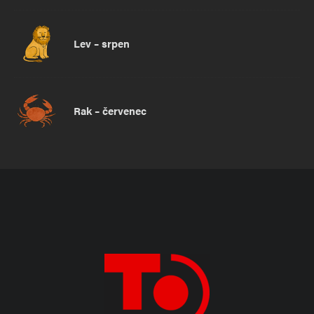
Lev – srpen
Rak – červenec