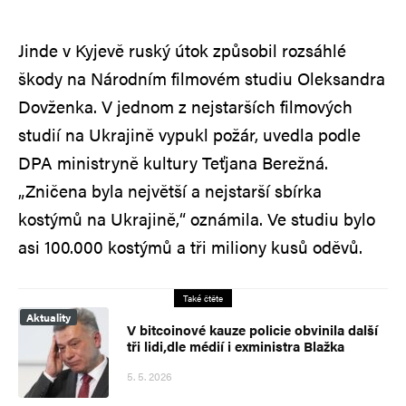
Jinde v Kyjevě ruský útok způsobil rozsáhlé
škody na Národním filmovém studiu Oleksandra
Dovženka. V jednom z nejstarších filmových
studií na Ukrajině vypukl požár, uvedla podle
DPA ministryně kultury Teťjana Berežná.
„Zničena byla největší a nejstarší sbírka
kostýmů na Ukrajině,“ oznámila. Ve studiu bylo
asi 100.000 kostýmů a tři miliony kusů oděvů.
Také čtěte
Aktuality
V bitcoinové kauze policie obvinila další
tři lidi,dle médií i exministra Blažka
5. 5. 2026