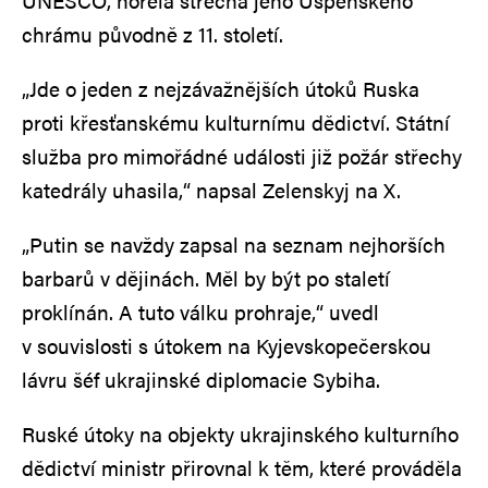
UNESCO, hořela střecha jeho Uspenského
chrámu původně z 11. století.
„Jde o jeden z nejzávažnějších útoků Ruska
proti křesťanskému kulturnímu dědictví. Státní
služba pro mimořádné události již požár střechy
katedrály uhasila,“ napsal Zelenskyj na X.
„Putin se navždy zapsal na seznam nejhorších
barbarů v dějinách. Měl by být po staletí
proklínán. A tuto válku prohraje,“ uvedl
v souvislosti s útokem na Kyjevskopečerskou
lávru šéf ukrajinské diplomacie Sybiha.
Ruské útoky na objekty ukrajinského kulturního
dědictví ministr přirovnal k těm, které prováděla