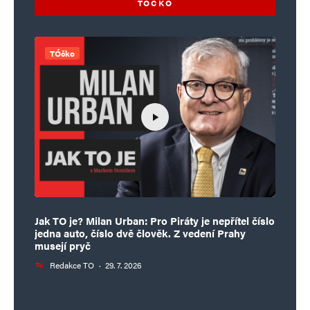
TÓČKO
TÓčko
Jak TO je? Milan Urban: Pro Piráty je nepřítel číslo
jedna auto, číslo dvě člověk. Z vedení Prahy
musejí pryč
Redakce TO
·
29. 7. 2026