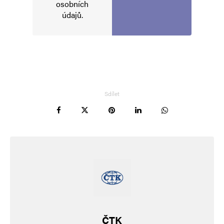
osobních
Tak jsem si vzpomněl na teroristicky čin
údajů
.
barbarských spojenců při vybombardování
kláštera Montecassino v únoru 1944 v Itálii. Jo,
ve válce se holt ničí a jen mrtvý se dočkají
konce.
Sdílet
MilanG
Odpovědět
16. 6. 2026 (8:35)
Ani by mně nepřekvapilo kdyby si to úkáčka
udělali sami, propaganda vole.
A největší zrůda Kallasová, když úkáčka
zavraždili 21 dětí držela hubu a teď blábolí něco
ČTK
o terorismu. Už je fakt načase nakopat ji prdel.