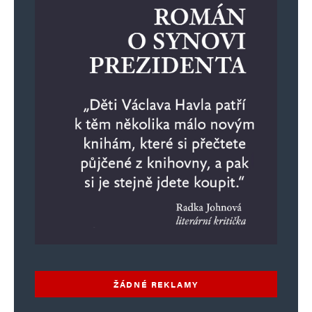
Jméno
*
E-mail
*
Webová stránka
Uložit do prohlížeče jméno, e-mail a webovou stránku pro budoucí
komentáře.
Informujte mě o nových komentářích e-mailem.
Informujte mě o nových příspěvcích e-mailem.
Alternative:
ŽÁDNÉ REKLAMY