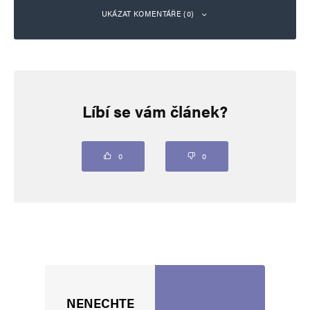
UKÁZAT KOMENTÁŘE (0)
Napsat komentář
Líbí se vám článek?
Vaše e-mailová adresa nebude zveřejněna.
Vyžadované informace jsou
označeny
*
Komentář
*
0
0
NENECHTE