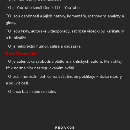
TO je YouTube kanál Deník TO – YouTube
TO jsou osobnosti a jejich názory, komentáře, rozhovory, analýzy a
glosy.
TO jsou texty, autorské videopořady, satirické videoklipy, karikatury
a bublináže.
TO je nekorektní humor, satira a nadsázka.
Proč TO vzniklo?
TO je autentická svobodná platforma kritických autorů, kteří chtějí
žít v normálním nezregulovaném světě.
TO brání normální pohled na svět tím, že publikuje kritické názory
a souvislosti.
TO chce bavit sebe i ostatní.
REDAKCE