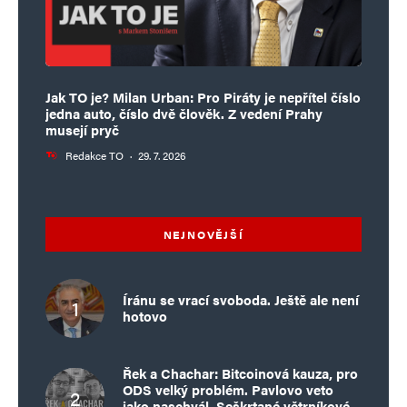
Jak TO je? Milan Urban: Pro Piráty je nepřítel číslo
jedna auto, číslo dvě člověk. Z vedení Prahy
musejí pryč
Redakce TO
·
29. 7. 2026
NEJNOVĚJŠÍ
Íránu se vrací svoboda. Ještě ale není
hotovo
Řek a Chachar: Bitcoinová kauza, pro
ODS velký problém. Pavlovo veto
jako naschvál. Seškrtané větrníkové