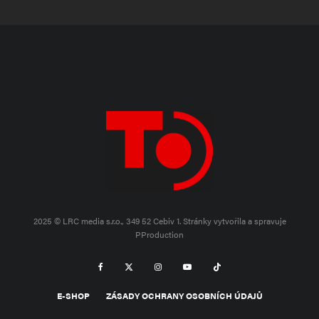
2025 © LRC media s.r.o., 349 52 Cebiv 1.
Stránky vytvořila a spravuje
PProduction
E-SHOP
ZÁSADY OCHRANY OSOBNÍCH ÚDAJŮ