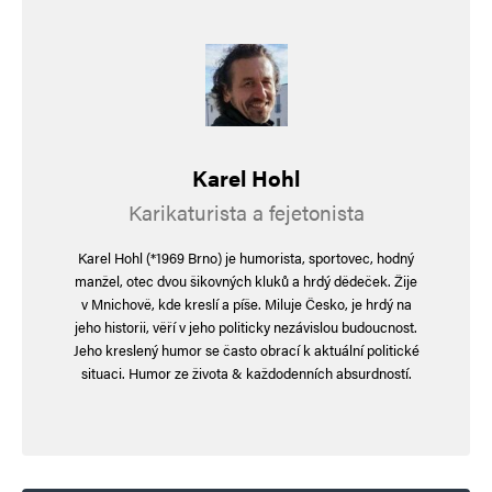
Karel Hohl
Karikaturista a fejetonista
Karel Hohl (*1969 Brno) je humorista, sportovec, hodný
manžel, otec dvou šikovných kluků a hrdý dědeček. Žije
v Mnichově, kde kreslí a píše. Miluje Česko, je hrdý na
jeho historii, věří v jeho politicky nezávislou budoucnost.
Jeho kreslený humor se často obrací k aktuální politické
situaci. Humor ze života & každodenních absurdností.