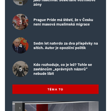
zóny
Prague Pride má štěstí, že v Česku
není masová muslimská migrace
Sedm let natvrdo za dva příspěvky na
sítích. Autor je opoziční politik
Kdo rozhoduje, co je lež? Tohle se
zastáncům „správných názorů“
nebude líbit
TÉMA TO