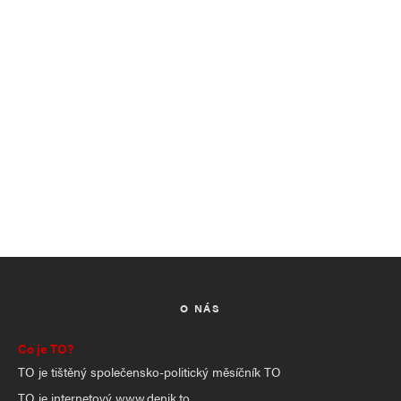
O NÁS
Co je TO?
TO je tištěný společensko-politický měsíčník TO
TO je internetový www.denik.to