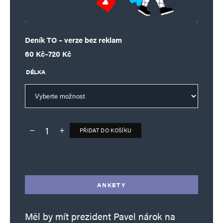
Deník TO – verze bez reklam
Rozpětí cen: 60 Kč až 720 Kč
60
Kč
–
720
Kč
DÉLKA
PŘIDAT DO KOŠÍKU
Deník TO – verze bez reklam množství
Alternative:
ANKETY
Měl by mít prezident Pavel nárok na