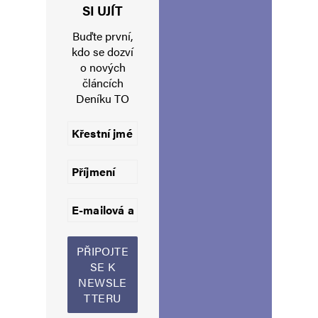
Jméno
*
SI UJÍT
Buďte první,
kdo se dozví
o nových
E-mail
*
Webová stránka
článcích
Deníku TO
Uložit do prohlížeče jméno, e-mail a webovou stránku pro budoucí
komentáře.
Informujte mě o nových komentářích e-mailem.
Informujte mě o nových příspěvcích e-mailem.
Alternative: