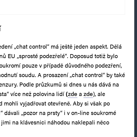
í
ení „chat control“ má ještě jeden aspekt. Dělá
nů EU „sprosté podezřelé“. Doposud totiž bylo
soukromí pouze v případě důvodného podezření,
hodnutí soudu. A prosazení „chat control“ by také
cenzury. Podle průzkumů si dnes u nás dává na
sta“ více než polovina lidí
(
zde
a
zde
), ale
 mohli vyjadřovat otevřeně. Aby si však po
“ dávali „pozor na prsty“ i v on-line soukromé
jimi na klávesnici náhodou naklepali něco