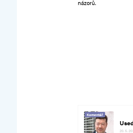
názorů.
Komentář
Used
20. 5. 2