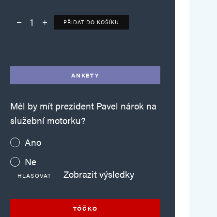
PŘIDAT DO KOŠÍKU
Deník TO – verze bez reklam množství
Alternative:
ANKETY
Měl by mít prezident Pavel nárok na
služební motorku?
Ano
Ne
Zobrazit výsledky
HLASOVAT
TÓČKO