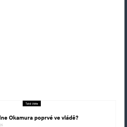
Také čtěte
ne Okamura poprvé ve vládě?
025