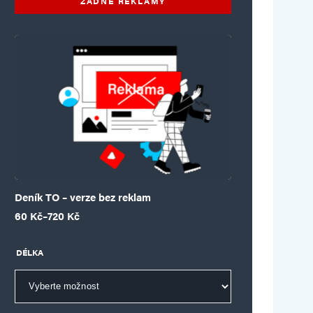
ŽÁDNÉ REKLAMY
Deník TO – verze bez reklam
Rozpětí cen: 60 Kč až 720 Kč
60
Kč
–
720
Kč
DÉLKA