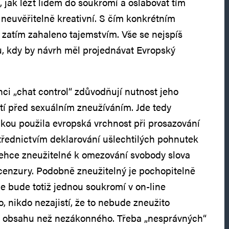
 jak lézt lidem do soukromí a oslabovat tím
U neuvěřitelně kreativní. S čím konkrétním
k zatím zahaleno tajemstvím. Vše se nejspíš
nu, kdy by návrh měl projednávat Evropský
nci „chat control“ zdůvodňují nutnost jeho
í před sexuálním zneužíváním. Jde tedy
akou použila evropská vrchnost při prosazování
řednictvím deklarování ušlechtilých pohnutek
 lehce zneužitelné k omezování svobody slova
cenzury. Podobně zneužitelný je pochopitelně
ile bude totiž jednou soukromí v on-line
 nikdo nezajistí, že to nebude zneužito
ho obsahu než nezákonného. Třeba „nesprávných“