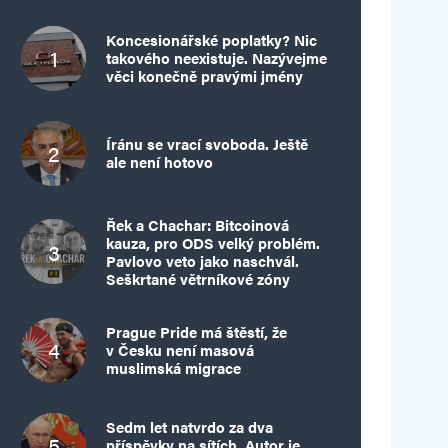
Koncesionářské poplatky? Nic
takového neexistuje. Nazývejme
věci konečně pravými jmény
Íránu se vrací svoboda. Ještě
ale není hotovo
Řek a Chachar: Bitcoinová
kauza, pro ODS velký problém.
Pavlovo veto jako naschvál.
Seškrtané větrníkové zóny
Prague Pride má štěstí, že
v Česku není masová
muslimská migrace
Sedm let natvrdo za dva
příspěvky na sítích. Autor je