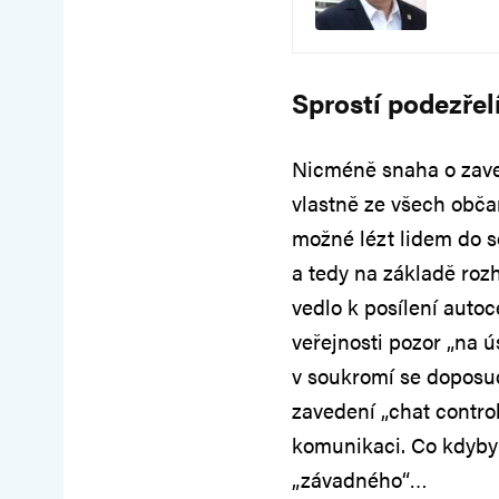
Sprostí podezřel
Nicméně snaha o zaved
vlastně ze všech obča
možné lézt lidem do 
a tedy na základě roz
vedlo k posílení auto
veřejnosti pozor „na ú
v soukromí se doposud
zavedení „chat control
komunikaci. Co kdyby 
„závadného“…