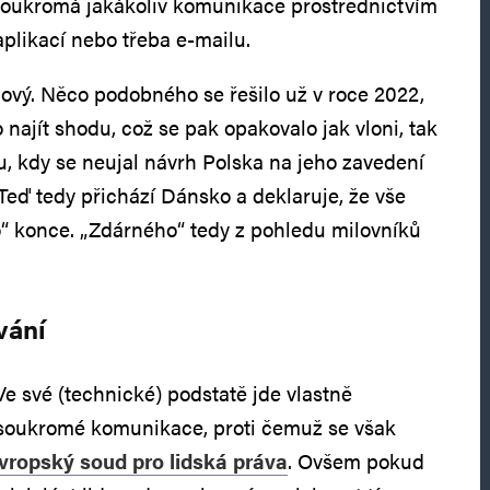
 soukromá jakákoliv komunikace prostřednictvím
plikací nebo třeba e-mailu.
ový. Něco podobného se řešilo už v roce 2022,
najít shodu, což se pak opakovalo jak vloni, tak
ku, kdy se neujal návrh Polska na jeho zavedení
Teď tedy přichází Dánsko a deklaruje, že vše
“ konce. „Zdárného“ tedy z pohledu milovníků
vání
Ve své (technické) podstatě jde vlastně
 soukromé komunikace, proti čemuž se však
vropský soud pro lidská práva
. Ovšem pokud