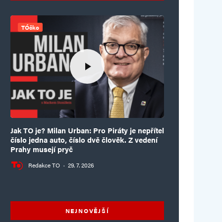
TÓčko
Jak TO je? Milan Urban: Pro Piráty je nepřítel
číslo jedna auto, číslo dvě člověk. Z vedení
Prahy musejí pryč
Redakce TO
·
29. 7. 2026
NEJNOVĚJŠÍ