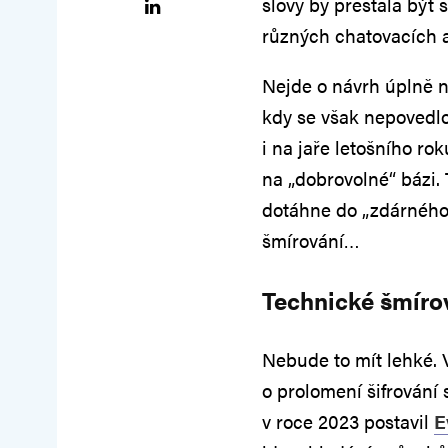
slovy by přestala být
různých chatovacích a
Nejde o návrh úplně n
kdy se však nepovedlo 
i na jaře letošního ro
na „dobrovolné“ bázi. 
dotáhne do „zdárného
šmírování…
Technické šmíro
Nebude to mít lehké. 
o prolomení šifrování
v roce 2023 postavil
E