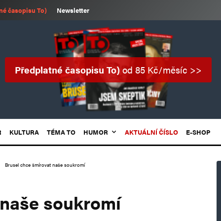
né časopisu To)
Newsletter
Předplatné časopisu To)
od 85 Kč/měsíc >>
R
KULTURA
TÉMA TO
HUMOR
AKTUÁLNÍ ČÍSLO
E-SHOP
Brusel chce šmírovat naše soukromí
 naše soukromí