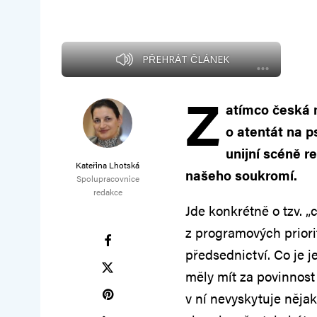
PŘEHRÁT ČLÁNEK
Z
atímco česká 
o atentát na p
unijní scéně r
Kateřina Lhotská
našeho soukromí.
Spolupracovnice
redakce
Jde konkrétně o tzv. „
z programových prior
předsednictví. Co je 
měly mít za povinnost
v ní nevyskytuje něj