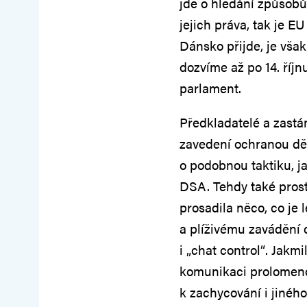
jde o hledání způsobů,
jejich práva, tak je E
Dánsko přijde, je vša
dozvíme až po 14. říj
parlament.
Předkladatelé a zastá
zavedení ochranou dět
o podobnou taktiku, j
DSA. Tehdy také prost
prosadila něco, co je
a plíživému zavádění 
i „chat control“. Jakm
komunikaci prolomeno,
k zachycování i jiné