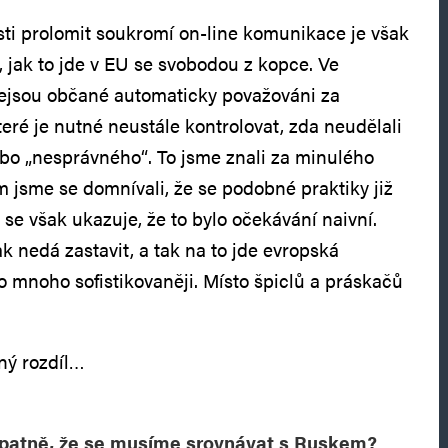
sti prolomit soukromí on-line komunikace je však
 jak to jde v EU se svobodou z kopce. Ve
nejsou občané automaticky považováni za
teré je nutné neustále kontrolovat, zda neudělali
o „nesprávného“. To jsme znali za minulého
m jsme se domnívali, že se podobné praktiky již
 se však ukazuje, že to bylo očekávání naivní.
k nedá zastavit, a tak na to jde evropská
o mnoho sofistikovaněji. Místo špiclů a práskačů
iný rozdíl…
špatně, že se musíme srovnávat s Ruskem?