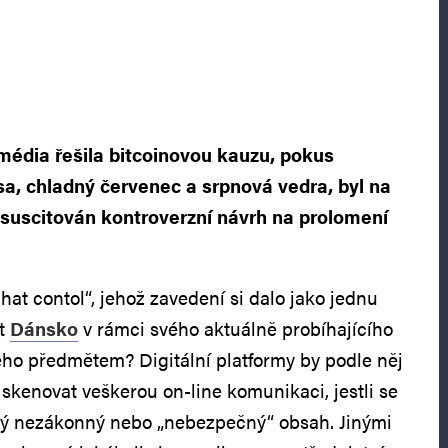
média řešila bitcoinovou kauzu, pokus
sa, chladný červenec a srpnová vedra, byl na
esuscitován kontroverzní návrh na prolomení
chat contol“, jehož zavedení si dalo jako jednu
it
Dánsko
v rámci svého aktuálně probíhajícího
jeho předmětem? Digitální platformy by podle něj
 skenovat veškerou on-line komunikaci, jestli se
aký nezákonný nebo „nebezpečný“ obsah. Jinými