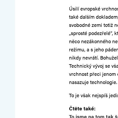
Úsilí evropské vrchno
také dalším dokladem,
svobodné zemi totiž 
„sprosté podezřelé“, k
něco nezákonného neb
režimu, a s jeho páde
nikdy nevrátí. Bohužel
Technický vývoj se vša
vrchnost přeci jenom 
nasazuje technologie.
To je však nejspíš jed
Čtěte také:
To jsme na tom tak 