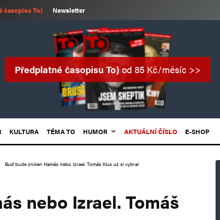
é časopisu To)
Newsletter
Předplatné časopisu To)
od 85 Kč/měsíc >>
R
KULTURA
TÉMA TO
HUMOR
AKTUÁLNÍ ČÍSLO
E-SHOP
Buď bude zničen Hamás nebo Izrael. Tomáš Klus už si vybral
ás nebo Izrael. Tomáš