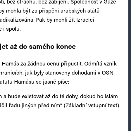
i, bez strachu, bez zabíjení. Společnost v Gaze
y mohla být za přispění arabských států
adikalizována. Pak by mohli žít Izraelci
 i spolu.
íjet až do samého konce
e Hamás za žádnou cenu připustit. Odmítá vznik
 hranicích, jak byly stanoveny dohodami v OSN.
atutu Hamásu se jasně píše:
n a bude existovat až do té doby, dokud ho islám
ničil řadu jiných před ním“ (Základní vstupní text)