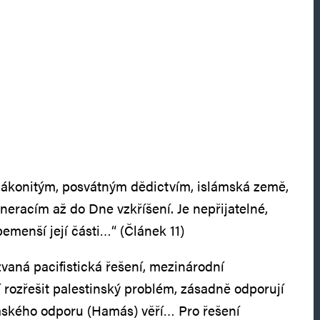
zákonitým, posvátným dědictvím, islámská země,
eracím až do Dne vzkříšení. Je nepřijatelné,
emenší její části…“ (Článek 11)
kzvaná pacifistická řešení, mezinárodní
í rozřešit palestinský problém, zásadně odporují
mského odporu (Hamás) věří… Pro řešení