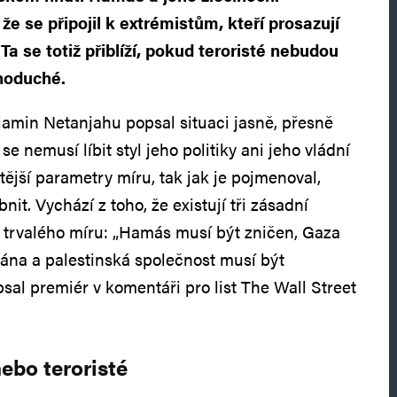
e se připojil k extrémistům, kteří prosazují
Ta se totiž přiblíží, pokud teroristé nebudou
dnoduché.
jamin Netanjahu popsal situaci jasně, přesně
e nemusí líbit styl jeho politiky ani jeho vládní
itější parametry míru, tak jak je pojmenoval,
t. Vychází z toho, že existují tři zásadní
 trvalého míru: „Hamás musí být zničen, Gaza
vána a palestinská společnost musí být
sal premiér v komentáři pro list The Wall Street
nebo teroristé