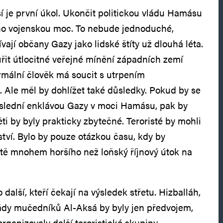
ší je první úkol. Ukončit politickou vládu Hamásu
eho vojenskou moc. To nebude jednoduché,
ívají občany Gazy jako lidské štíty už dlouhá léta.
uřit útlocitné veřejné mínění západních zemí
ormální člověk má soucit s utrpením
ů. Ale měl by dohlížet také důsledky. Pokud by se
poslední enklávou Gazy v moci Hamásu, pak by
ti by byly prakticky zbytečné. Teroristé by mohli
ství. Bylo by pouze otázkou času, kdy by
ště mnohem horšího než loňský říjnový útok na
další, kteří čekají na výsledek střetu. Hizballáh,
ády mučedníků Al-Aksá by byly jen předvojem,
organizovaly další teroristické skupiny,