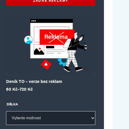
ŽÁDNÉ REKLAMY
Deník TO – verze bez reklam
Rozpětí cen: 60 Kč až 720 Kč
60
Kč
–
720
Kč
DÉLKA