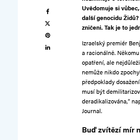
Uvědomuje si vůbec, ž
další genocidu Židů? 
zničeni. Tak je to je
Izraelský premiér Ben
a racionálně. Někomu s
opatření, ale nejdůlež
nemůže nikdo zpochybni
předpoklady dosažení
musí být demilitarizo
deradikalizována,“ nap
Journal.
Buď zvítězí mír 