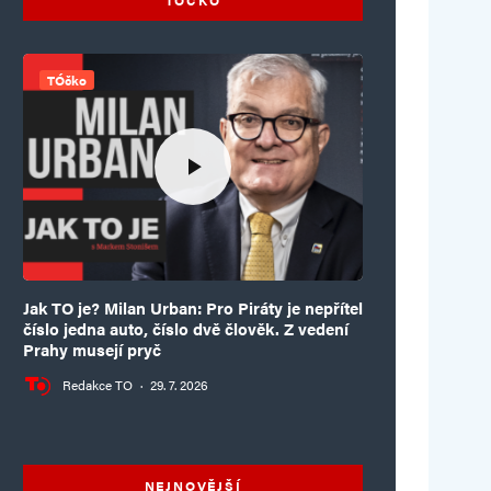
TÓčko
Jak TO je? Milan Urban: Pro Piráty je nepřítel
číslo jedna auto, číslo dvě člověk. Z vedení
Prahy musejí pryč
Redakce TO
·
29. 7. 2026
NEJNOVĚJŠÍ