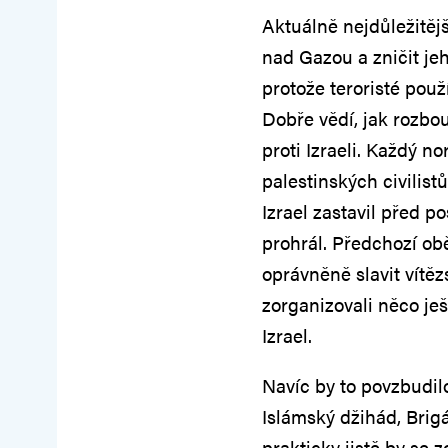
Aktuálně nejdůležitěj
nad Gazou a zničit j
protože teroristé použ
Dobře vědí, jak rozbo
proti Izraeli. Každý n
palestinských civilist
Izrael zastavil před 
prohrál. Předchozí obě
oprávněně slavit vítěz
zorganizovali něco je
Izrael.
Navíc by to povzbudilo 
Islámský džihád, Brig
prakticky jistě by se z