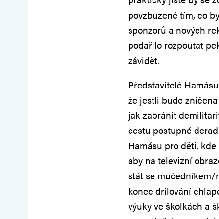
povzbuzené tím, co by
sponzorů a nových rek
podařilo rozpoutat pek
závidět.
Představitelé Hamásu t
že jestli bude zničena 
jak zabránit demilitar
cestu postupné deradik
Hamásu pro děti, kde 
aby na televizní obraz
stát se mučedníkem/mu
konec drilování chlapc
výuky ve školkách a šk