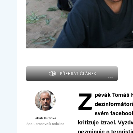
PŘEHRÁT ČLÁNEK
Z
pěvák Tomáš Kl
dezinformátorů
svém facebooko
Jakub Růžička
kritizuje Izrael. Vyz
Spolupracovník redakce
nezmiňuje o terorist