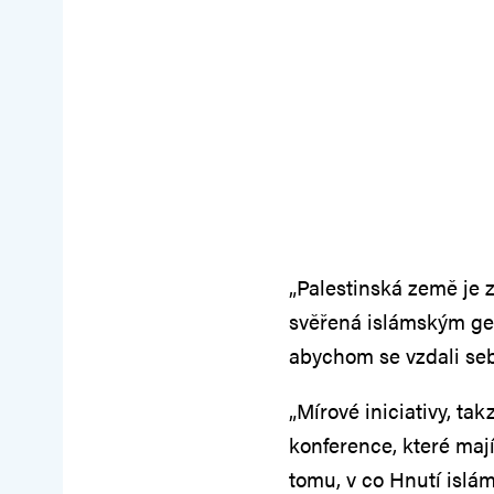
„Palestinská země je 
svěřená islámským gen
abychom se vzdali seb
„Mírové iniciativy, ta
konference, které maj
tomu, v co Hnutí islá