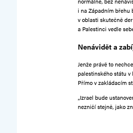
normálně, bez nenávist
i na Západním břehu b
v oblasti skutečně der
a Palestinci vedle sebe
Nenávidět a zab
Jenže právě to nechc
palestinského státu v
Přímo v zakládacím st
„Izrael bude ustanove
nezničí stejně, jako z