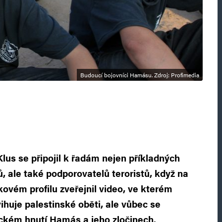
Budoucí bojovníci Hamásu. Zdroj: Profimedia
us se připojil k řadám nejen příkladných
, ale také podporovatelů teroristů, když na
vém profilu zveřejnil video, ve kterém
dvihuje palestinské oběti, ale vůbec se
ickém hnutí Hamás a jeho zločinech.