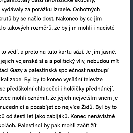
 vydávaly za porážku Izraele. Ochotných
rutů by se našlo dost. Nakonec by se jim
lo takových rozměrů, že by jim mohli i nacisté
o vědí, a proto na tuto kartu sází. Je jim jasné,
jejich vojenská síla a politický vliv, nebudou mít
itaci Gazy a palestinská společnost nastoupí
alizace. Byl by to konec vysílání televize
se předškolní chlapečci i holčičky předhánějí,
ovce mohli oznámit, že jejich největším snem je
čednicí a pozabíjet co nejvíce Židů. Byl by to
ů od šesti let jako zabijáků. Konec nenávistné
olách. Palestinci by pak mohli začít žít