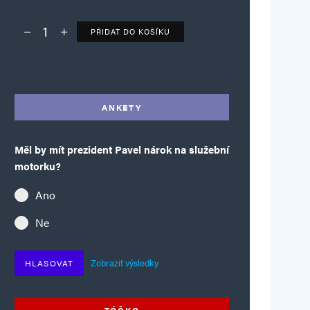
PŘIDAT DO KOŠÍKU
Deník TO – verze bez reklam množství
Alternative:
ANKETY
Měl by mít prezident Pavel nárok na služební
motorku?
Ano
Ne
Zobrazit výsledky
HLASOVAT
TÓČKO