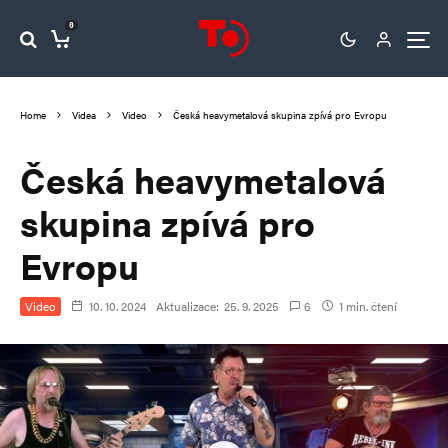
0
Home
Videa
Video
Česká heavymetalová skupina zpívá pro Evropu
Česká heavymetalová
skupina zpívá pro
Evropu
Video
10. 10. 2024
Aktualizace:
25. 9. 2025
6
1 min. čtení