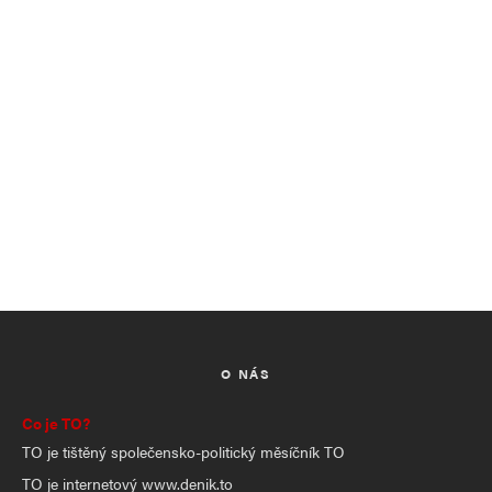
O NÁS
Co je TO?
TO je tištěný společensko-politický měsíčník TO
TO je internetový www.denik.to