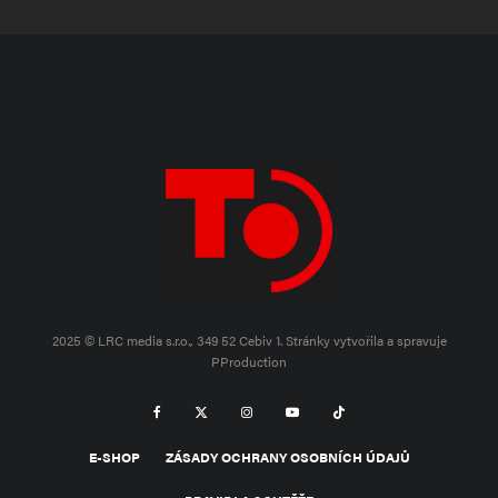
2025 © LRC media s.r.o., 349 52 Cebiv 1.
Stránky vytvořila a spravuje
PProduction
E-SHOP
ZÁSADY OCHRANY OSOBNÍCH ÚDAJŮ