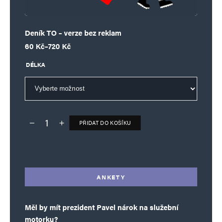
Deník TO – verze bez reklam
Rozpětí cen: 60 Kč až 720 Kč
60
Kč
–
720
Kč
DÉLKA
PŘIDAT DO KOŠÍKU
Deník TO – verze bez reklam množství
Alternative:
ANKETY
Měl by mít prezident Pavel nárok na služební
motorku?