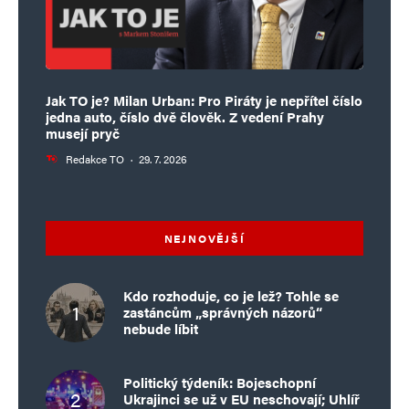
Jak TO je? Milan Urban: Pro Piráty je nepřítel číslo
jedna auto, číslo dvě člověk. Z vedení Prahy
musejí pryč
Redakce TO
·
29. 7. 2026
NEJNOVĚJŠÍ
Kdo rozhoduje, co je lež? Tohle se
zastáncům „správných názorů“
nebude líbit
Politický týdeník: Bojeschopní
Ukrajinci se už v EU neschovají; Uhlíř