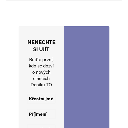
Navigace pro komentáře
Starší komentáře
Napsat komentář
Vaše e-mailová adresa nebude zveřejněna.
Vyžadované informace jsou
označeny
*
NENECHTE
Komentář
*
SI UJÍT
Buďte první,
kdo se dozví
o nových
článcích
Deníku TO
Jméno
*