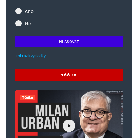
Ano
Ne
HLASOVAT
Zobrazit výsledky
TÓČKO
TÓčko