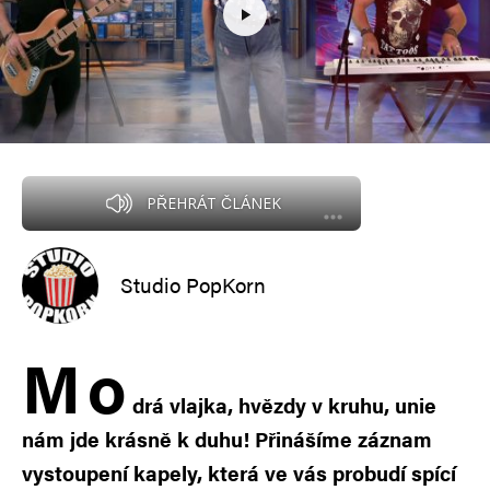
PŘEHRÁT ČLÁNEK
Studio PopKorn
M
o
drá vlajka, hvězdy v kruhu, unie
nám jde krásně k duhu! Přinášíme záznam
vystoupení kapely, která ve vás probudí spící