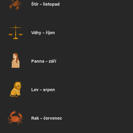
Štír – listopad
Váhy – říjen
Panna – září
Lev – srpen
Rak – červenec