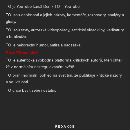
TO je YouTube kanál Deník TO – YouTube
TO jsou osobnosti a jejich názory, komentáře, rozhovory, analýzy a
glosy.
TO jsou texty, autorské videopořady, satirické videoklipy, karikatury
a bublináže.
TO je nekorektní humor, satira a nadsázka.
Proč TO vzniklo?
TO je autentická svobodná platforma kritických autorů, kteří chtějí
žít v normálním nezregulovaném světě.
TO brání normální pohled na svět tím, že publikuje kritické názory
a souvislosti.
TO chce bavit sebe i ostatní.
REDAKCE