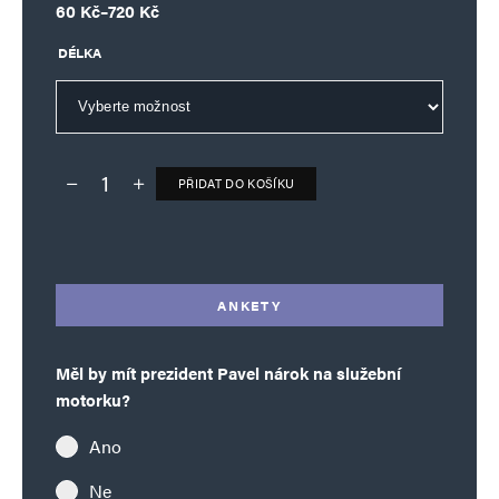
Rozpětí cen: 60 Kč až 720 Kč
60
Kč
–
720
Kč
DÉLKA
PŘIDAT DO KOŠÍKU
Deník TO – verze bez reklam množství
Alternative:
ANKETY
Měl by mít prezident Pavel nárok na služební
motorku?
Ano
Ne