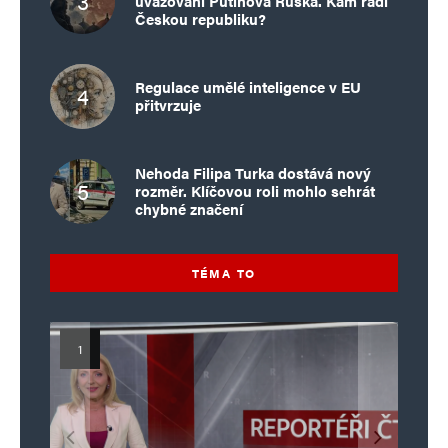
uvažování Putinova Ruska. Kam řadí
Českou republiku?
Regulace umělé inteligence v EU
přitvrzuje
Nehoda Filipa Turka dostává nový
rozměr. Klíčovou roli mohlo sehrát
chybné značení
TÉMA TO
Islamistický teror v EU, 6. díl:
Mýty o Václavu Klausovi:
Vymíráme a politici lžou: