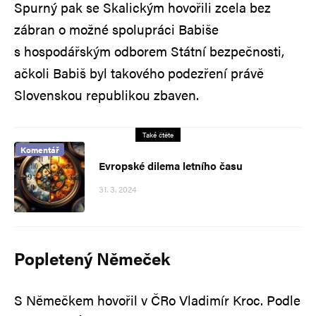
Spurný pak se Skalickým hovořili zcela bez
zábran o možné spolupráci Babiše
s hospodářským odborem Státní bezpečnosti,
ačkoli Babiš byl takového podezření právě
Slovenskou republikou zbaven.
Také čtěte
Komentář
Evropské dilema letního času
31. 3. 2024
Popletený Němeček
S Němečkem hovořil v ČRo Vladimír Kroc. Podle