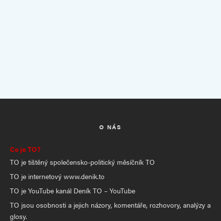
O NÁS
Co je TO?
TO je tištěný společensko-politický měsíčník TO
TO je internetový www.denik.to
TO je YouTube kanál Deník TO – YouTube
TO jsou osobnosti a jejich názory, komentáře, rozhovory, analýzy a
glosy.