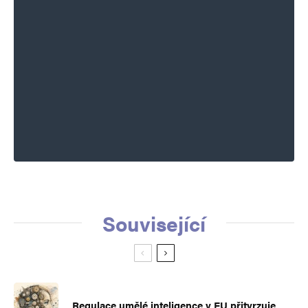
Související
Regulace umělé inteligence v EU přitvrzuje