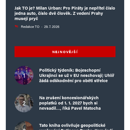
Jak TO je? Milan Urban: Pro Piráty je nepřítel číslo
jedna auto, číslo dvě člověk. Z vedení Prahy
musejí pryč
Redakce TO
·
29. 7. 2026
NEJNOVĚJŠÍ
Politický týdeník: Bojeschopní
Ukrajinci se už v EU neschovají; Uhlíř
žádá odškodnění pro oběti střelce
Na zrušení koncesionářských
poplatků od 1. 1. 2027 bych si
nevsadil…, říká Pavel Matocha
Tato kniha ovlivňuje geopolitické