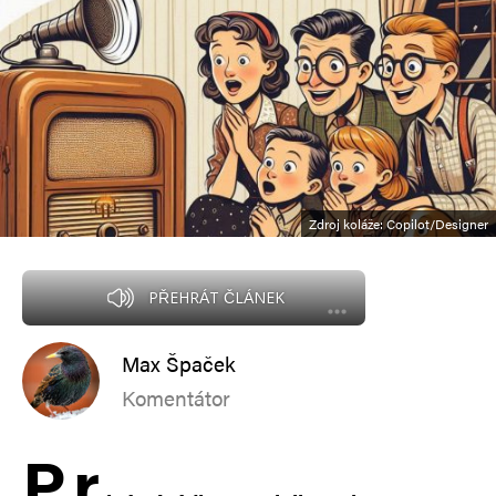
Zdroj koláže: Copilot/Designer
PŘEHRÁT ČLÁNEK
Max Špaček
Komentátor
P
r