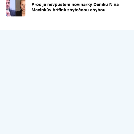
Proč je nevpuštění novinářky Deníku N na
Macinkův brífink zbytečnou chybou