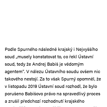
Podle Spurného následně krajský i Nejvyššího
soud „musely konstatovat to, co řekl Ústavní
soud, tedy že Andrej Babiš je vědomým
agentem“. V nálezu Ústavního soudu ovšem nic
takového nestojí. Za to však Spurný opomněl, že
v listopadu 2019 Ústavní soud rozhodl, že bylo
porušeno Babišovo právo na spravedlivý proces
a zrušil předchozí rozhodnutí krajského