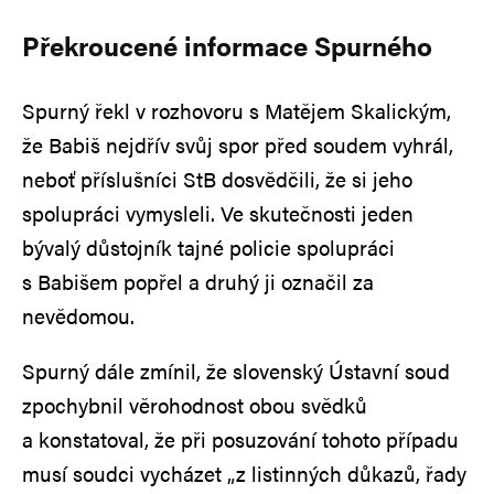
Překroucené informace Spurného
Spurný řekl v rozhovoru s Matějem Skalickým,
že Babiš nejdřív svůj spor před soudem vyhrál,
neboť příslušníci StB dosvědčili, že si jeho
spolupráci vymysleli. Ve skutečnosti jeden
bývalý důstojník tajné policie spolupráci
s Babišem popřel a druhý ji označil za
nevědomou.
Spurný dále zmínil, že slovenský Ústavní soud
zpochybnil věrohodnost obou svědků
a konstatoval, že při posuzování tohoto případu
musí soudci vycházet „z listinných důkazů, řady