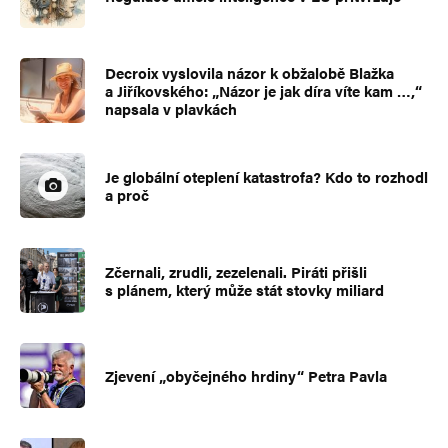
Decroix vyslovila názor k obžalobě Blažka
a Jiříkovského: „Názor je jak díra víte kam …,“
napsala v plavkách
Je globální oteplení katastrofa? Kdo to rozhodl
a proč
Zčernali, zrudli, zezelenali. Piráti přišli
s plánem, který může stát stovky miliard
Zjevení „obyčejného hrdiny“ Petra Pavla