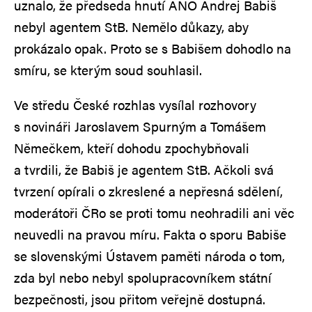
uznalo, že předseda hnutí ANO Andrej Babiš
nebyl agentem StB. Nemělo důkazy, aby
prokázalo opak. Proto se s Babišem dohodlo na
smíru, se kterým soud souhlasil.
Ve středu České rozhlas vysílal rozhovory
s novináři Jaroslavem Spurným a Tomášem
Němečkem, kteří dohodu zpochybňovali
a tvrdili, že Babiš je agentem StB. Ačkoli svá
tvrzení opírali o zkreslené a nepřesná sdělení,
moderátoři ČRo se proti tomu neohradili ani věc
neuvedli na pravou míru. Fakta o sporu Babiše
se slovenskými Ústavem paměti národa o tom,
zda byl nebo nebyl spolupracovníkem státní
bezpečnosti, jsou přitom veřejně dostupná.