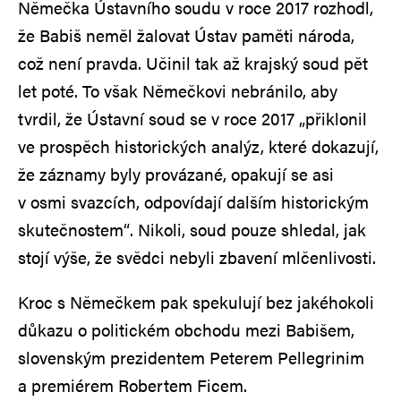
Němečka Ústavního soudu v roce 2017 rozhodl,
že Babiš neměl žalovat Ústav paměti národa,
což není pravda. Učinil tak až krajský soud pět
let poté. To však Němečkovi nebránilo, aby
tvrdil, že Ústavní soud se v roce 2017 „přiklonil
ve prospěch historických analýz, které dokazují,
že záznamy byly provázané, opakují se asi
v osmi svazcích, odpovídají dalším historickým
skutečnostem“. Nikoli, soud pouze shledal, jak
stojí výše, že svědci nebyli zbavení mlčenlivosti.
Kroc s Němečkem pak spekulují bez jakéhokoli
důkazu o politickém obchodu mezi Babišem,
slovenským prezidentem Peterem Pellegrinim
a premiérem Robertem Ficem.