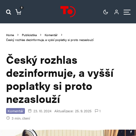
0
Home
Publicistika
Komentář
Český rozhlas dezinformuje, a vyšší poplatky si proto nezaslouží
Český rozhlas
dezinformuje, a vyšší
poplatky si proto
nezaslouží
Komentář
23. 10. 2024
Aktualizace:
25. 9. 2025
1
3 min. čtení