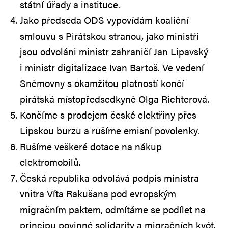
státní úřady a instituce.
Jako předseda ODS vypovídám koaliční
smlouvu s Pirátskou stranou, jako ministři
jsou odvoláni ministr zahraničí Jan Lipavský
i ministr digitalizace Ivan Bartoš. Ve vedení
Sněmovny s okamžitou platností končí
pirátská místopředsedkyně Olga Richterová.
Končíme s prodejem české elektřiny přes
Lipskou burzu a rušíme emisní povolenky.
Rušíme veškeré dotace na nákup
elektromobilů.
Česká republika odvolává podpis ministra
vnitra Víta Rakušana pod evropským
migračním paktem, odmítáme se podílet na
principu povinné solidarity a migračních kvót.