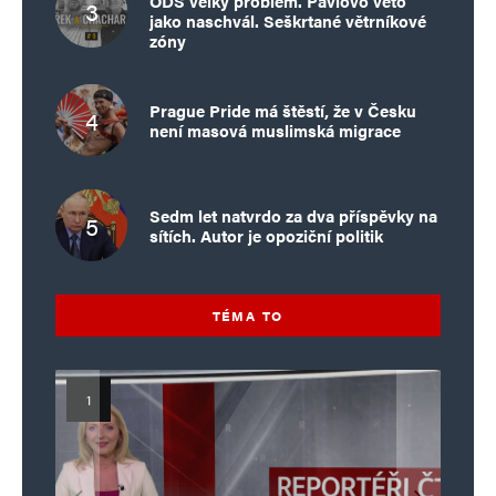
ODS velký problém. Pavlovo veto
jako naschvál. Seškrtané větrníkové
zóny
Prague Pride má štěstí, že v Česku
není masová muslimská migrace
Sedm let natvrdo za dva příspěvky na
sítích. Autor je opoziční politik
TÉMA TO
Islamistický teror v EU, 6. díl:
Mýty o Václavu Klausovi:
Vymíráme a politici lžou: