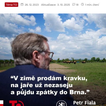
Téma TO
26. 12. 2023
Aktualizace:
3. 10. 2025
18
1 min. čtení