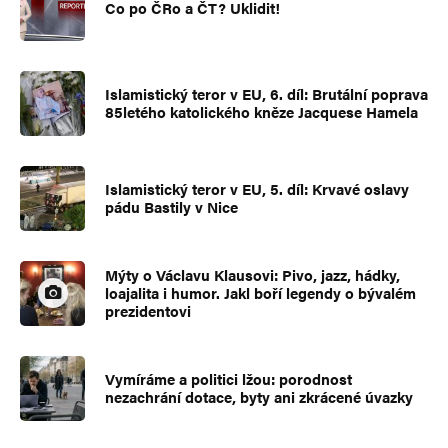
Co po ČRo a ČT? Uklidit!
Islamistický teror v EU, 6. díl: Brutální poprava
85letého katolického kněze Jacquese Hamela
Islamistický teror v EU, 5. díl: Krvavé oslavy
pádu Bastily v Nice
Mýty o Václavu Klausovi: Pivo, jazz, hádky,
loajalita i humor. Jakl boří legendy o bývalém
prezidentovi
Vymíráme a politici lžou: porodnost
nezachrání dotace, byty ani zkrácené úvazky