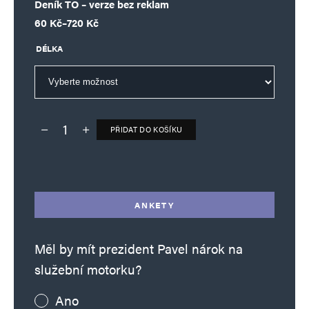
Deník TO – verze bez reklam
Rozpětí cen: 60 Kč až 720 Kč
60
Kč
–
720
Kč
DÉLKA
PŘIDAT DO KOŠÍKU
Deník TO – verze bez reklam množství
Alternative:
ANKETY
Měl by mít prezident Pavel nárok na
služební motorku?
Ano