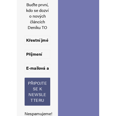
Vaše e-mailová adresa nebude zveřejněna.
Vyžadované informace jsou
Buďte první,
označeny
*
kdo se dozví
o nových
Komentář
*
článcích
Deníku TO
Jméno
*
E-mail
*
Webová stránka
Nespamujeme!