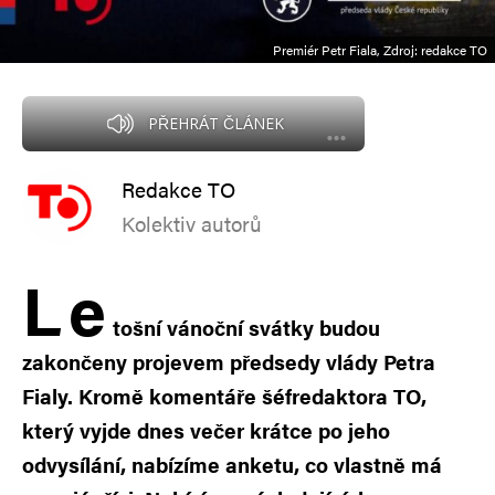
Premiér Petr Fiala, Zdroj: redakce TO
PŘEHRÁT ČLÁNEK
Redakce TO
Kolektiv autorů
L
e
tošní vánoční svátky budou
zakončeny projevem předsedy vlády Petra
Fialy. Kromě komentáře šéfredaktora TO,
který vyjde dnes večer krátce po jeho
odvysílání, nabízíme anketu, co vlastně má