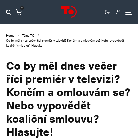
0
Home
Téma TO
Co by měl dnes večer říci premiér v televizi? Končím a omlouvám se? Nebo vypovědět
koaliční smlouvu? Hlasujte!
Co by měl dnes večer
říci premiér v televizi?
Končím a omlouvám se?
Nebo vypovědět
koaliční smlouvu?
Hlasujte!