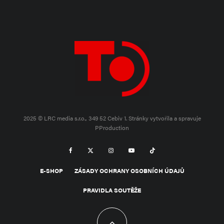
2025 © LRC media s.r.o., 349 52 Cebiv 1.
Stránky vytvořila a spravuje
PProduction
E-SHOP
ZÁSADY OCHRANY OSOBNÍCH ÚDAJŮ
PRAVIDLA SOUTĚŽE