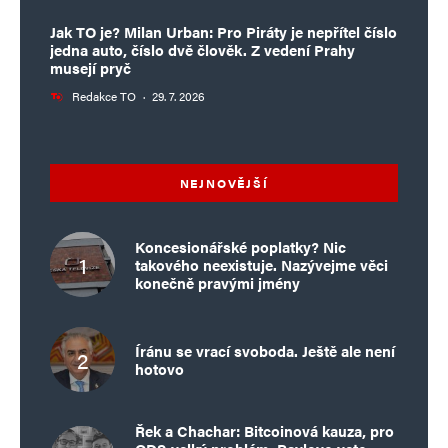
Jak TO je? Milan Urban: Pro Piráty je nepřítel číslo
jedna auto, číslo dvě člověk. Z vedení Prahy
musejí pryč
Redakce TO
·
29. 7. 2026
NEJNOVĚJŠÍ
Koncesionářské poplatky? Nic
takového neexistuje. Nazývejme věci
konečně pravými jmény
Íránu se vrací svoboda. Ještě ale není
hotovo
Řek a Chachar: Bitcoinová kauza, pro