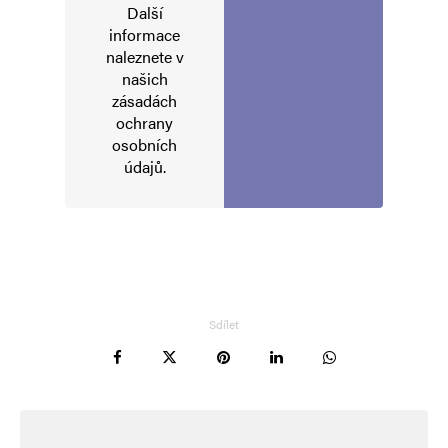
Další
Uložit do prohlížeče jméno, e-mail a webovou stránku pro budoucí
informace
komentáře.
naleznete v
našich
zásadách
Informujte mě o nových komentářích e-mailem.
ochrany
osobních
Informujte mě o nových příspěvcích e-mailem.
údajů
.
Alternative:
Sdílet