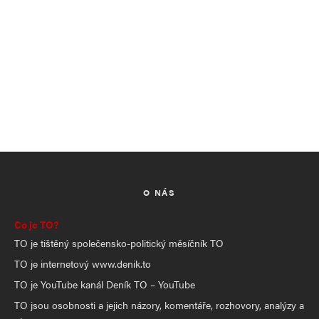
O NÁS
Co je TO?
TO je tištěný společensko-politický měsíčník TO
TO je internetový www.denik.to
TO je YouTube kanál Deník TO – YouTube
TO jsou osobnosti a jejich názory, komentáře, rozhovory, analýzy a