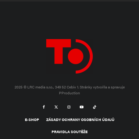
2025 © LRC media s.r.o., 349 52 Cebiv 1.
Stránky vytvořila a spravuje
PProduction
E-SHOP
ZÁSADY OCHRANY OSOBNÍCH ÚDAJŮ
PRAVIDLA SOUTĚŽE