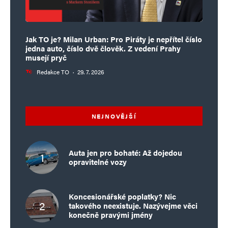
Jak TO je? Milan Urban: Pro Piráty je nepřítel číslo
jedna auto, číslo dvě člověk. Z vedení Prahy
musejí pryč
Redakce TO
·
29. 7. 2026
NEJNOVĚJŠÍ
Auta jen pro bohaté: Až dojedou
opravitelné vozy
Koncesionářské poplatky? Nic
takového neexistuje. Nazývejme věci
konečně pravými jmény