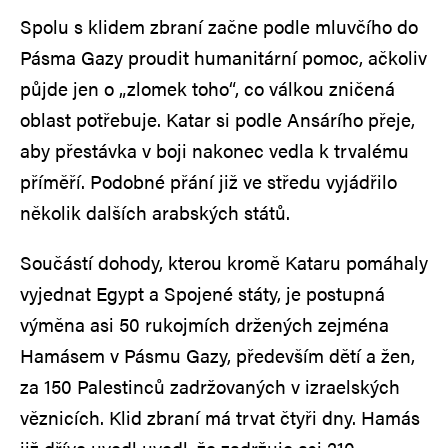
Spolu s klidem zbraní začne podle mluvčího do
Pásma Gazy proudit humanitární pomoc, ačkoliv
půjde jen o „zlomek toho“, co válkou zničená
oblast potřebuje. Katar si podle Ansárího přeje,
aby přestávka v boji nakonec vedla k trvalému
příměří. Podobné přání již ve středu vyjádřilo
několik dalších arabských států.
Součástí dohody, kterou kromě Kataru pomáhaly
vyjednat Egypt a Spojené státy, je postupná
výměna asi 50 rukojmích držených zejména
Hamásem v Pásmu Gazy, především dětí a žen,
za 150 Palestinců zadržovaných v izraelských
věznicích. Klid zbraní má trvat čtyři dny. Hamás