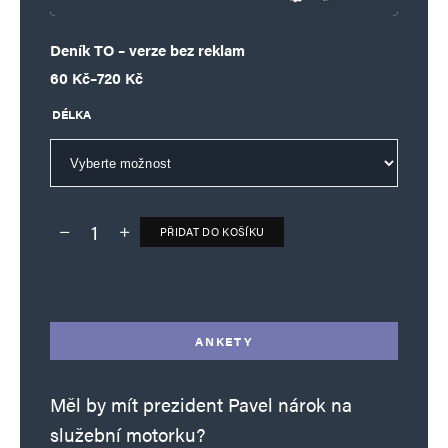
Deník TO – verze bez reklam
Rozpětí cen: 60 Kč až 720 Kč
60
Kč
–
720
Kč
DÉLKA
PŘIDAT DO KOŠÍKU
Deník TO – verze bez reklam množství
Alternative:
ANKETY
Měl by mít prezident Pavel nárok na
služební motorku?