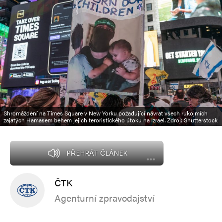
Shromáždění na Times Square v New Yorku požadující návrat všech rukojmích
zajatých Hamasem během jejich teroristického útoku na Izrael. Zdroj: Shutterstock
PŘEHRÁT ČLÁNEK
ČTK
Agenturní zpravodajství