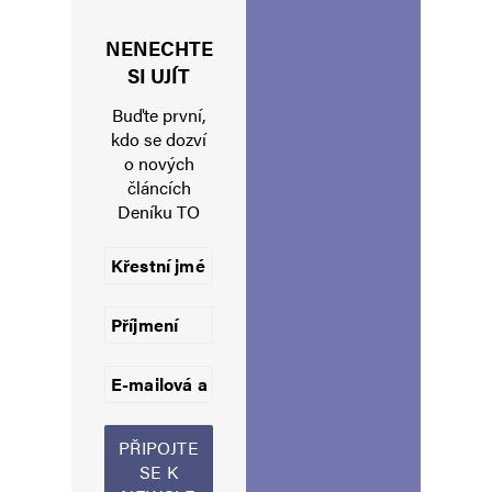
NENECHTE
Jméno
*
SI UJÍT
Buďte první,
kdo se dozví
o nových
E-mail
*
Webová stránka
článcích
Deníku TO
Uložit do prohlížeče jméno, e-mail a webovou stránku pro budoucí
komentáře.
Informujte mě o nových komentářích e-mailem.
Informujte mě o nových příspěvcích e-mailem.
Alternative: