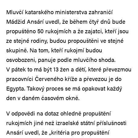
Mluvčí katarského ministerstva zahraničí
Mádžid Ansárí uvedl, že během čtyř dnů bude
propuštěno 50 rukojmích a že zajatci, kteří jsou
ze stejné rodiny, budou propouštěni ve stejné
skupině. Na tom, kteří rukojmí budou
osvobozeni, panuje podle mluvčího shoda.
V pátek to má být 13 žen a dětí, které převezmou
pracovníci Červeného kříže a převezou je do
Egypta. Takový proces se má opakovat každý
den v daném časovém okně.
V odpovědi na dotaz ohledně propuštění
rukojmích jiné než izraelské státní příslušnosti
Ansárí uvedl, že „kritéria pro propuštění