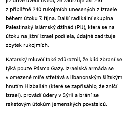
již dříve uvedl uvedl, že zadržuje asi 210
z přibližně 240 rukojmích unesených z Izraele
během útoku 7. října. Další radikální skupina
Palestinský Islámský džihád (PIJ), která se na
útoku na jižní Izrael podílela, údajně zadržuje
zbytek rukojmích.
Katarský mluvčí také zdůraznil, že klid zbraní se
týká pouze Pásma Gazy. Izraelská armáda se
v omezené míře střetává s libanonským šiítským
hnutím Hizballáh (které se zapřisáhlo, že zničí
Izrael), provádí údery v Sýrii a brání se
raketovým útokům jemenských povstalců.