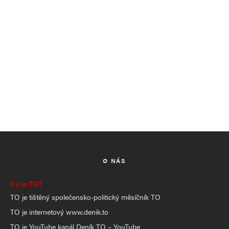
O NÁS
Co je TO?
TO je tištěný společensko-politický měsíčník TO
TO je internetový www.denik.to
TO je YouTube kanál Deník TO – YouTube