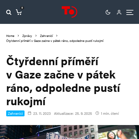
0
Home
Zprávy
Zahraničí
Čtyřdenní příměří v Gaze začne v pátek ráno, odpoledne pustí rukojmí
Čtyřdenní příměří
v Gaze začne v pátek
ráno, odpoledne pustí
rukojmí
Zahraničí
23. 11. 2023
Aktualizace:
25. 9. 2025
1 min. čtení