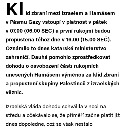
K
l
id zbraní mezi Izraelem a Hamásem
v Pásmu Gazy vstoupí v platnost v pátek
v 07.00 (06.00 SEČ) a první rukojmí budou
propuštěna téhož dne v 16.00 (15.00 SEČ).
Oznámilo to dnes katarské ministerstvo
zahraničí. Dauhá pomohlo zprostředkovat
dohodu o osvobození části rukojmích
unesených Hamásem výměnou za klid zbraní
a propuštění skupiny Palestinců z izraelských
věznic.
Izraelská vláda dohodu schválila v noci na
středu a očekávalo se, že příměří začne platit již
dnes dopoledne, což se však nestalo.