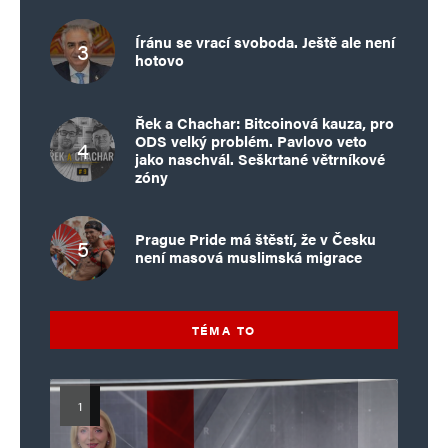
Íránu se vrací svoboda. Ještě ale není
hotovo
Řek a Chachar: Bitcoinová kauza, pro
ODS velký problém. Pavlovo veto
jako naschvál. Seškrtané větrníkové
zóny
Prague Pride má štěstí, že v Česku
není masová muslimská migrace
TÉMA TO