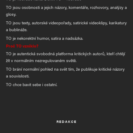
TO jsou osobnosti a jejich názory, komentáře, rozhovory, analýzy a
glosy.
TO jsou texty, autorské videopořady, satirické videoklipy, karikatury
a bublináže.
TO je nekorektní humor, satira a nadsázka.
Proč TO vzniklo?
TO je autentická svobodná platforma kritických autorů, kteří chtějí
žít v normálním nezregulovaném světě.
TO brání normální pohled na svět tím, že publikuje kritické názory
a souvislosti.
TO chce bavit sebe i ostatní.
REDAKCE