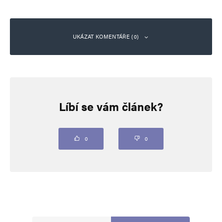
UKÁZAT KOMENTÁŘE (0)
Napsat komentář
Líbí se vám článek?
Vaše e-mailová adresa nebude zveřejněna.
Vyžadované informace jsou
označeny
*
Komentář
*
0
0