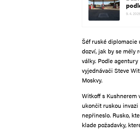
podl
9. 4. 202
Šéf ruské diplomacie 
dozví, jak by se měly 
války. Podle agentury 
vyjednávači Steve Wit
Moskvy.
Witkoff s Kushnerem 
ukončit ruskou invazi 
nepřineslo. Rusko, kt
klade požadavky, které