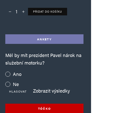
PŘIDAT DO KOŠÍKU
Deník TO – verze bez reklam množství
Alternative:
ANKETY
Měl by mít prezident Pavel nárok na
služební motorku?
Ano
Ne
Zobrazit výsledky
HLASOVAT
TÓČKO