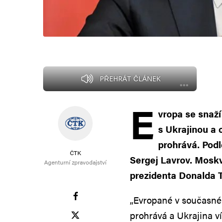
PŘEHRÁT ČLÁNEK
E
vropa se snaží
s Ukrajinou a
prohrává. Podl
ČTK
Sergej Lavrov. Mosk
Agenturní zpravodajství
prezidenta Donalda T
„Evropané v současné 
prohrává a Ukrajina ví