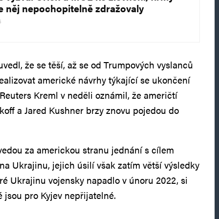
e něj nepochopitelně zdražovaly
6
uvedl, že se těší, až se od Trumpových vyslanců
realizovat americké návrhy týkající se ukončení
Reuters Kreml v neděli oznámil, že američtí
koff a Jared Kushner brzy znovu pojedou do
vedou za americkou stranu jednání s cílem
na Ukrajinu, jejich úsilí však zatím větší výsledky
eré Ukrajinu vojensky napadlo v únoru 2022, si
 jsou pro Kyjev nepřijatelné.