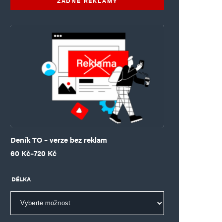
ŽÁDNÉ REKLAMY
Deník TO – verze bez reklam
Rozpětí cen: 60 Kč až 720 Kč
60
Kč
–
720
Kč
DÉLKA