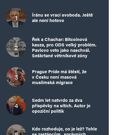
Íránu se vrací svoboda. Ještě
ale není hotovo
Řek a Chachar: Bitcoinová
kauza, pro ODS velký problém.
Pavlovo veto jako naschvál.
Seškrtané větrníkové zóny
Prague Pride má štěstí, že
v Česku není masová
muslimská migrace
Sedm let natvrdo za dva
příspěvky na sítích. Autor je
opoziční politik
Kdo rozhoduje, co je lež? Tohle
se zastáncům „správných