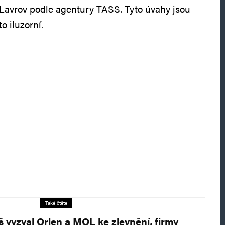
l Lavrov podle agentury TASS. Tyto úvahy jsou
o iluzorní.
Také čtěte
š vyzval Orlen a MOL ke zlevnění, firmy