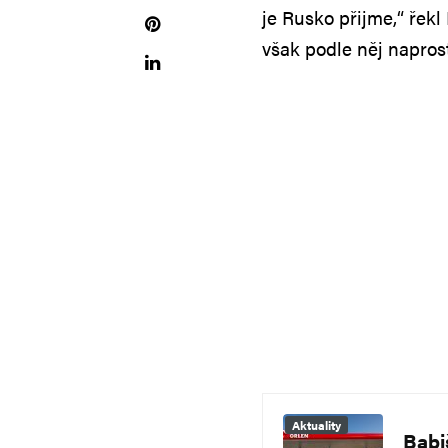
je Rusko přijme,“ řek
však podle něj naprost
Aktuality
Babi