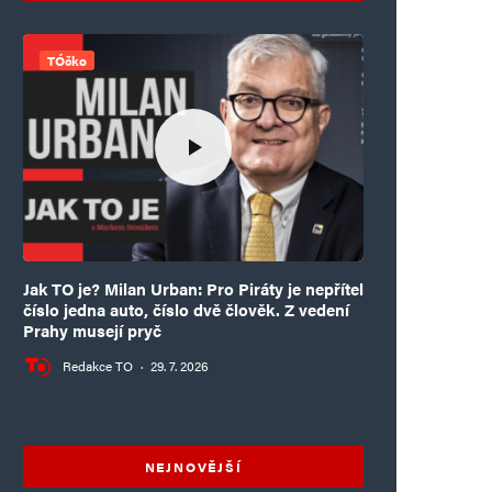
TÓčko
Jak TO je? Milan Urban: Pro Piráty je nepřítel
číslo jedna auto, číslo dvě člověk. Z vedení
Prahy musejí pryč
Redakce TO
·
29. 7. 2026
NEJNOVĚJŠÍ