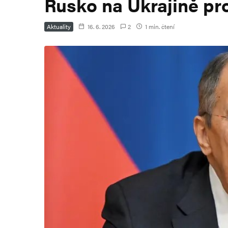
Rusko na Ukrajině pr
Aktuality
16. 6. 2026
2
1 min. čtení