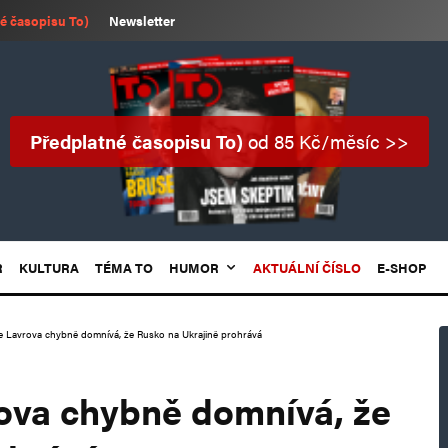
é časopisu To)
Newsletter
Předplatné časopisu To)
od 85 Kč/měsíc >>
R
KULTURA
TÉMA TO
HUMOR
AKTUÁLNÍ ČÍSLO
E-SHOP
e Lavrova chybně domnívá, že Rusko na Ukrajině prohrává
ova chybně domnívá, že