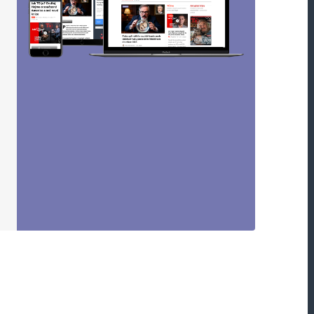
ustalo válečné ničení mezi Ukrajinou a Ruskou
roky na vyjednání „spravedlivého“ míru
korektnosti. Nějaký hřbitovní mír s milióny
é manýry na základě bojování do konečného
ujerští prikázčici odpustí. Ať EU už konečně
 zainteresovaných stran.
Odpovědět
ajině prohrává. Ale nevím to jistě, protože jsem