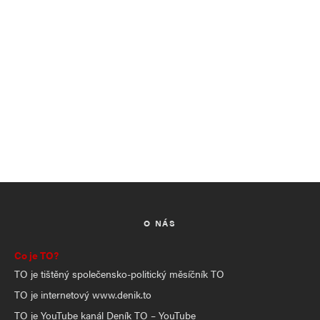
O NÁS
Co je TO?
TO je tištěný společensko-politický měsíčník TO
TO je internetový www.denik.to
TO je YouTube kanál Deník TO – YouTube