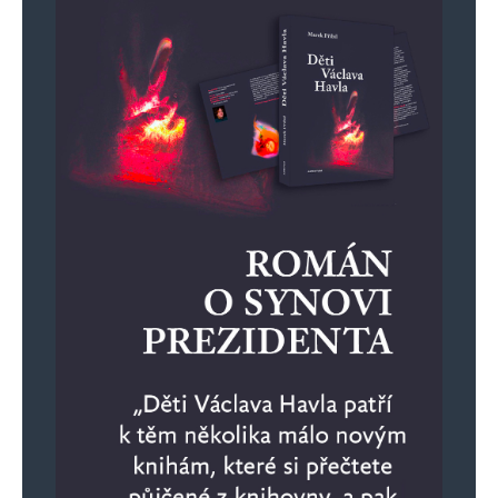
IDe
Odpovědět
16. 6. 2026 (12:05)
Je úplně jedno, jestli mají být větrníky dvacet
nebo dvě stovky metrů od čehokoliv, nepatří
sem jediný! Pokud libovolné prase postaví
kdekoli větrník, existuje jediná možnost:
pověsit ho na něj!
Karel Lichtnagel
Odpovědět
16. 6. 2026 (8:59)
Proslýchá se, že bude předepsáno zateplovat
i kadibudky u rekreačních objektů. Chataři