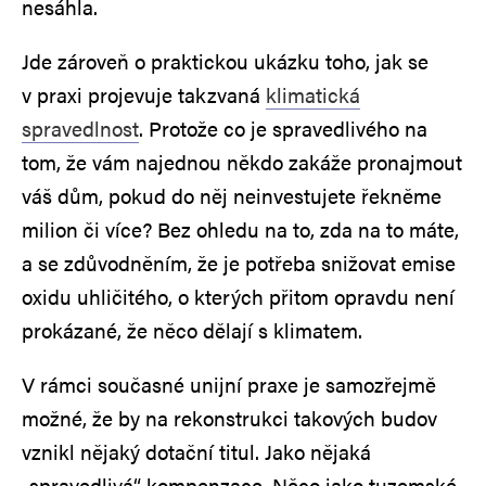
nesáhla.
Jde zároveň o praktickou ukázku toho, jak se
v praxi projevuje takzvaná
klimatická
spravedlnost
. Protože co je spravedlivého na
tom, že vám najednou někdo zakáže pronajmout
váš dům, pokud do něj neinvestujete řekněme
milion či více? Bez ohledu na to, zda na to máte,
a se zdůvodněním, že je potřeba snižovat emise
oxidu uhličitého, o kterých přitom opravdu není
prokázané, že něco dělají s klimatem.
V rámci současné unijní praxe je samozřejmě
možné, že by na rekonstrukci takových budov
vznikl nějaký dotační titul. Jako nějaká
„spravedlivá“ kompenzace. Něco jako tuzemské