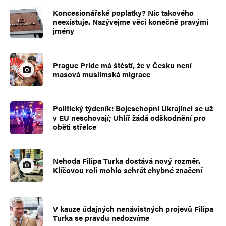
Koncesionářské poplatky? Nic takového
neexistuje. Nazývejme věci konečně pravými
jmény
Prague Pride má štěstí, že v Česku není
masová muslimská migrace
Jméno
*
Politický týdeník: Bojeschopní Ukrajinci se už
v EU neschovají; Uhlíř žádá odškodnění pro
oběti střelce
E-mail
*
Webová stránka
Nehoda Filipa Turka dostává nový rozměr.
Klíčovou roli mohlo sehrát chybné značení
Uložit do prohlížeče jméno, e-mail a webovou stránku pro budoucí
komentáře.
V kauze údajných nenávistných projevů Filipa
Turka se pravdu nedozvíme
Informujte mě o nových komentářích e-mailem.