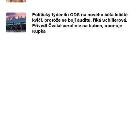
Politický týdeník: ODS na nového šéfa letiště
Informujte mě o nových příspěvcích e-mailem.
kvičí, protože se bojí auditu, říká Schillerová.
Alternative:
Přivedl České aerolinie na buben, oponuje
Kupka