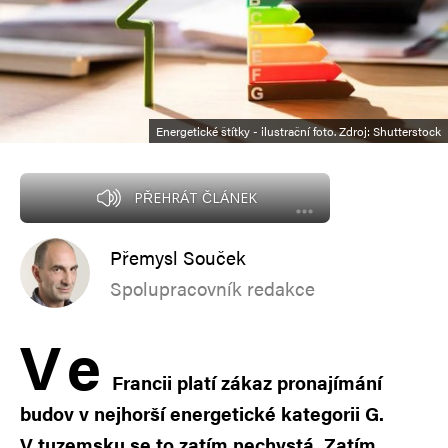
Energetické štítky - ilustrační foto. Zdroj: Shutterstock
PŘEHRÁT ČLÁNEK
Přemysl Souček
Spolupracovník redakce
V
e
Francii platí zákaz pronajímání
budov v nejhorší energetické kategorii G.
V tuzemsku se to zatím nechystá. Zatím.