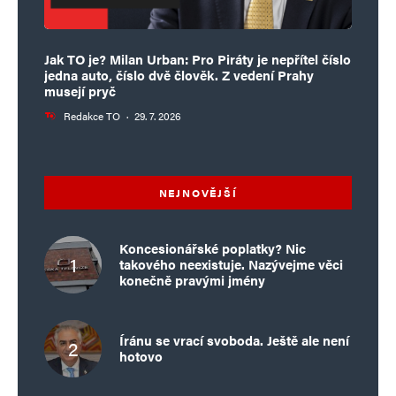
výkonného ředitele Antonína Jurigu. Ten
se skrývá ve Španělsku, policie ho dosud
Jak TO je? Milan Urban: Pro Piráty je nepřítel číslo
ani nevyslechla, ač o věci ví čtyři roky.
jedna auto, číslo dvě člověk. Z vedení Prahy
musejí pryč
a halíci, mynářové, vertikála… ticho….
Redakce TO
·
29. 7. 2026
Robo
NEJNOVĚJŠÍ
16. 6. 2026 (11:21)
Antonín Juriga měl zrovna svátek a toto
Koncesionářské poplatky? Nic
takového neexistuje. Nazývejme věci
musel zveřejnit seznam.cz zrovna na
konečně pravými jmény
jeho svátek, určitě mu pokazili krásný
den ve Španělsku, kde si užívá
Íránu se vrací svoboda. Ještě ale není
nemovitosti a milionové odstupné.
hotovo
Smutná reakce Graubnera a Balíka.