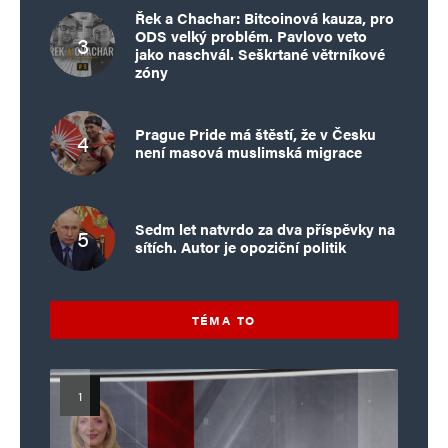
Nikdo samozřejmě nic netušil a nikdo za
Řek a Chachar: Bitcoinová kauza, pro
ODS velký problém. Pavlovo veto
nic nemůže.
jako naschvál. Seškrtané větrníkové
zóny
Jsem depresivní z jáhna Jurigy a správce
tučných církevních restitucí.
Prague Pride má štěstí, že v Česku
Snad nové vedení Biskupského paláce se
není masová muslimská migrace
postaví ke skandálu čelem.
Sedm let natvrdo za dva příspěvky na
sítích. Autor je opoziční politik
Hraničář
Odpovědět
23. 6. 2026 (12:14)
TÉMA TO
Dva roky mě znásilňoval, říká podřízená.
……………..
Jó, jó, to jsou takové perličky ze života.
I jiná věřící, 36 let, udala faráře, že vždy,