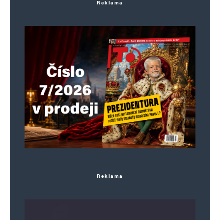
16. 6. 2026 (11:23)
Reklama
Skutečný rozdíl v rozpočtu na energie mezi
domem s hodnocením A a G je podle studie
šestkrát nižší než teoretické výpočty.
cha cha, ale hlavně, že máme povinný štítek
za nemalé peníze.
Lidé musí bydlet ve sklepích a chatách. I bez
štítku.
Sorry jako
Odpovědět
16. 6. 2026 (11:29)
Reklama
I to jim zatrhnou