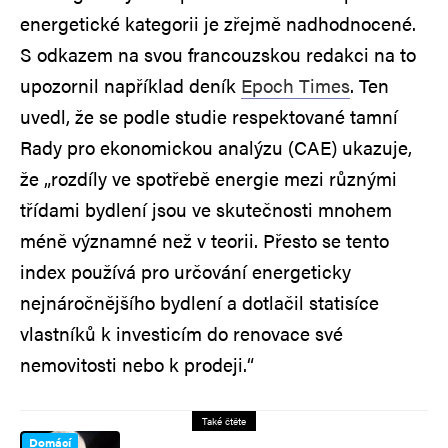
energetické kategorii je zřejmě nadhodnocené.
S odkazem na svou francouzskou redakci na to
upozornil například deník
Epoch Times
. Ten
uvedl, že se podle studie respektované tamní
Rady pro ekonomickou analýzu (CAE) ukazuje,
že „rozdíly ve spotřebě energie mezi různými
třídami bydlení jsou ve skutečnosti mnohem
méně významné než v teorii. Přesto se tento
index používá pro určování energeticky
nejnáročnějšího bydlení a dotlačil statisíce
vlastníků k investicím do renovace své
nemovitosti nebo k prodeji.“
Také čtěte
Domácí