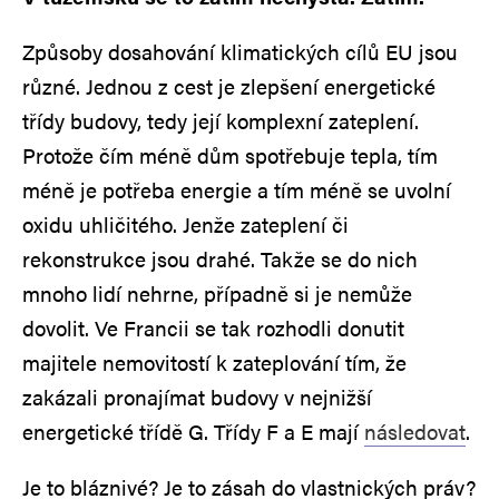
Způsoby dosahování klimatických cílů EU jsou
různé. Jednou z cest je zlepšení energetické
třídy budovy, tedy její komplexní zateplení.
Protože čím méně dům spotřebuje tepla, tím
méně je potřeba energie a tím méně se uvolní
oxidu uhličitého. Jenže zateplení či
rekonstrukce jsou drahé. Takže se do nich
mnoho lidí nehrne, případně si je nemůže
dovolit. Ve Francii se tak rozhodli donutit
majitele nemovitostí k zateplování tím, že
zakázali pronajímat budovy v nejnižší
energetické třídě G. Třídy F a E mají
následovat
.
Je to bláznivé? Je to zásah do vlastnických práv?