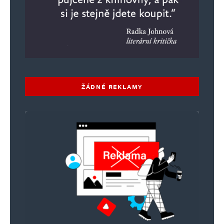
a chalupáři, těšte se.
hloubal
Odpovědět
16. 6. 2026 (9:34)
ŽÁDNÉ REKLAMY
tyhle gestapácké manýry nikým nevolené
evropské komise nusí skončit. libtardi jsou
rozlezlí všude, hlavně na fakultách. stále jsou
infiltrováni do všech sfér vlivu. jsou lidem
vymývány mozky již od školky a dětského
pískoviště. nechce se jim pořádně makat, a tak
vymýšlejí stále zákeřnější mutace
choromyslnosti. fialový eurohnus.🤮🤮🤮