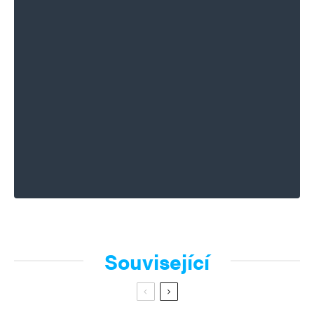
se dělá r-evoluce,tak se na jednotlivce nikdy
nehledí.A další progresivistický guru Trockij by
koukal,jak se dá stát (a občané)zotročit jen
pouhým příslibem či zákazem přísunu peněz
(dotací).K čemu je pak celosvětová revoluce.
Stačí trochu bububu a z českého rádoby
Trumpa je…
Napsat komentář
Vaše e-mailová adresa nebude zveřejněna.
Vyžadované informace jsou
Související
označeny
*
Komentář
*