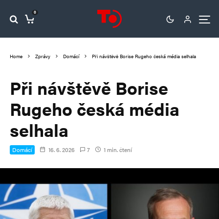
0
Home
Zprávy
Domácí
Při návštěvě Borise Rugeho česká média selhala
Při návštěvě Borise
Rugeho česká média
selhala
Domácí
16. 6. 2026
7
1 min. čtení