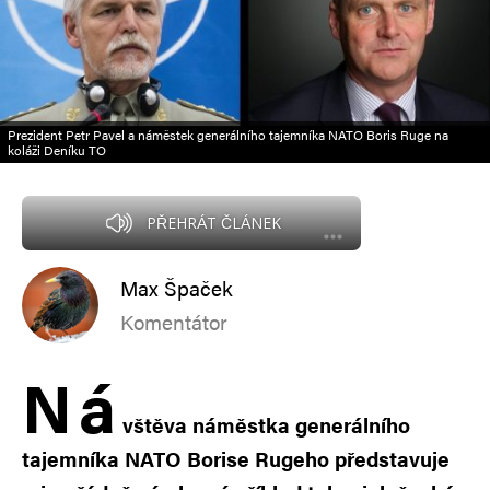
Prezident Petr Pavel a náměstek generálního tajemníka NATO Boris Ruge na
koláži Deníku TO
PŘEHRÁT ČLÁNEK
Max Špaček
Komentátor
N
á
vštěva náměstka generálního
tajemníka NATO Borise Rugeho představuje