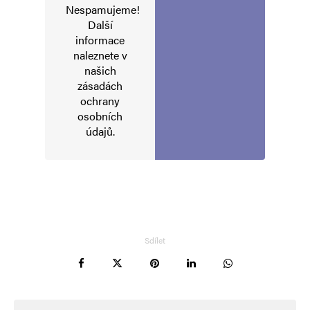
Nespamujeme!
Další
informace
naleznete v
našich
zásadách
ochrany
osobních
údajů
.
Jméno
*
E-mail
*
Webová stránka
Sdílet
Uložit do prohlížeče jméno, e-mail a webovou stránku pro budoucí
komentáře.
Informujte mě o nových komentářích e-mailem.