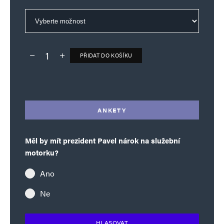
PŘIDAT DO KOŠÍKU
Deník TO – verze bez reklam množství
Alternative:
ANKETY
Měl by mít prezident Pavel nárok na služební
motorku?
Ano
Ne
HLASOVAT