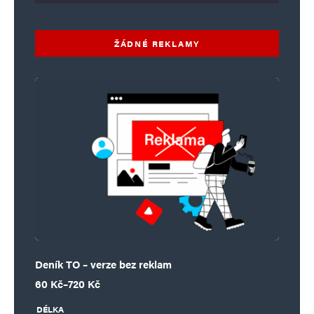
ŽÁDNÉ REKLAMY
Deník TO – verze bez reklam
Rozpětí cen: 60 Kč až 720 Kč
60
Kč
–
720
Kč
DÉLKA