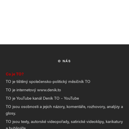
O NÁS
Co je TO?
TO je tištěný společensko-politický měsíčník TO
TO je internetový www.denik.to
TO je YouTube kanál Deník TO – YouTube
TO jsou osobnosti a jejich názory, komentáře, rozhovory, analýzy a
glosy.
TO jsou texty, autorské videopořady, satirické videoklipy, karikatury
a bublináže.