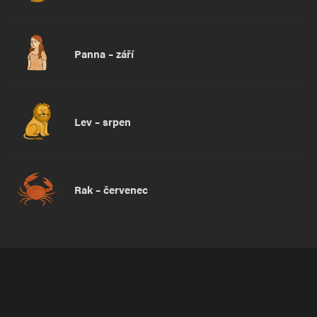
Panna – září
Lev – srpen
Rak – červenec