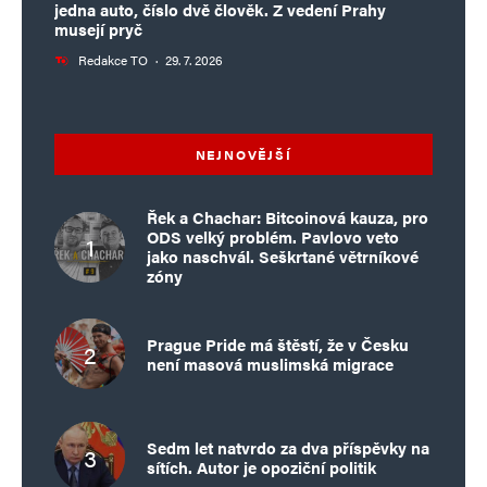
jedna auto, číslo dvě člověk. Z vedení Prahy
musejí pryč
Redakce TO
·
29. 7. 2026
NEJNOVĚJŠÍ
Řek a Chachar: Bitcoinová kauza, pro
ODS velký problém. Pavlovo veto
jako naschvál. Seškrtané větrníkové
zóny
Prague Pride má štěstí, že v Česku
není masová muslimská migrace
Sedm let natvrdo za dva příspěvky na
sítích. Autor je opoziční politik