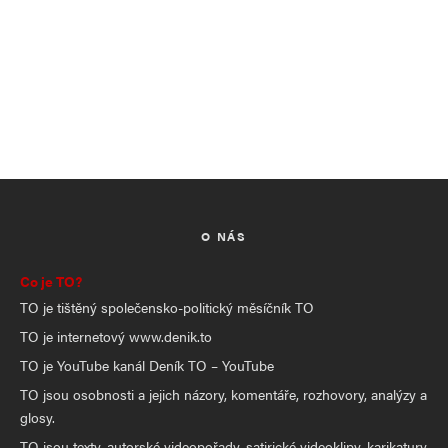
O NÁS
Co je TO?
TO je tištěný společensko-politický měsíčník TO
TO je internetový www.denik.to
TO je YouTube kanál Deník TO – YouTube
TO jsou osobnosti a jejich názory, komentáře, rozhovory, analýzy a
glosy.
TO jsou texty, autorské videopořady, satirické videoklipy, karikatury