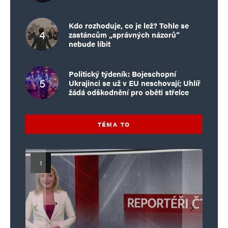
Kdo rozhoduje, co je lež? Tohle se
zastáncům „správných názorů“
nebude líbit
Politický týdeník: Bojeschopní
Ukrajinci se už v EU neschovají; Uhlíř
žádá odškodnění pro oběti střelce
TÉMA TO
Islamistický teror v EU, 6. díl:
Mýty o Václavu Klausovi:
Vymíráme a politici lžou:
Islamistický teror v EU, 5. díl:
Brutální poprava 85letého
Pivo, jazz, hádky, loajalita
porodnost nezachrání
katolického kněze Jacquese
Pim Fortuyn: Muž, který se
Krvavé oslavy pádu Bastily
dotace, byty ani zkrácené
i humor. Jakl boří legendy