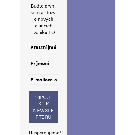
Komentář
*
Buďte první,
kdo se dozví
o nových
článcích
Deníku TO
Jméno
*
E-mail
*
Webová stránka
Uložit do prohlížeče jméno, e-mail a webovou stránku pro budoucí
komentáře.
Nespamujeme!