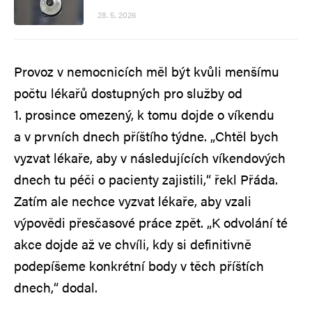
28. 5. 2026
Provoz v nemocnicích měl být kvůli menšímu
počtu lékařů dostupných pro služby od
1. prosince omezený, k tomu dojde o víkendu
a v prvních dnech příštího týdne. „Chtěl bych
vyzvat lékaře, aby v následujících víkendových
dnech tu péči o pacienty zajistili,“ řekl Přáda.
Zatím ale nechce vyzvat lékaře, aby vzali
výpovědi přesčasové práce zpět. „K odvolání té
akce dojde až ve chvíli, kdy si definitivně
podepíšeme konkrétní body v těch příštích
dnech,“ dodal.