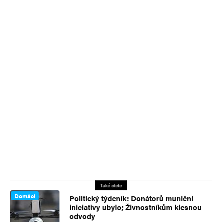
Také čtěte
Domácí
Politický týdeník: Donátorů muniční
iniciativy ubylo; Živnostníkům klesnou
odvody