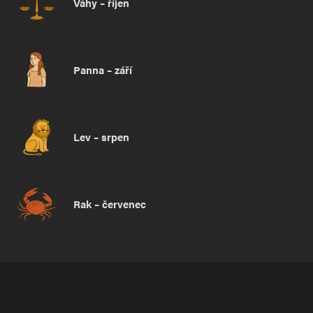
Váhy – říjen
Panna – září
Lev – srpen
Rak – červenec