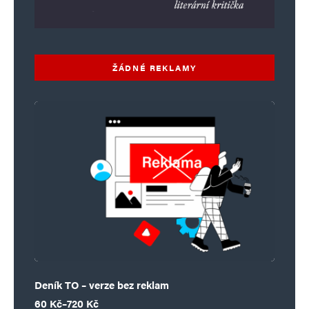
ŽÁDNÉ REKLAMY
Deník TO – verze bez reklam
Rozpětí cen: 60 Kč až 720 Kč
60
Kč
–
720
Kč