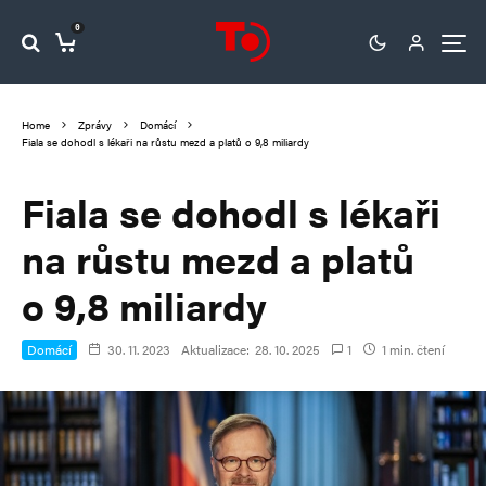
0
Home
Zprávy
Domácí
Fiala se dohodl s lékaři na růstu mezd a platů o 9,8 miliardy
Fiala se dohodl s lékaři
na růstu mezd a platů
o 9,8 miliardy
Domácí
30. 11. 2023
Aktualizace:
28. 10. 2025
1
1 min. čtení