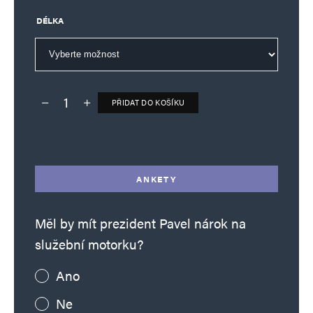
DÉLKA
PŘIDAT DO KOŠÍKU
Deník TO – verze bez reklam množství
Alternative:
ANKETY
Měl by mít prezident Pavel nárok na
služební motorku?
Ano
Ne