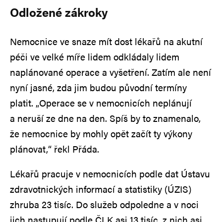
Odložené zákroky
Nemocnice ve snaze mít dost lékařů na akutní
péči ve velké míře lidem odkládaly lidem
naplánované operace a vyšetření. Zatím ale není
nyní jasné, zda jim budou původní termíny
platit. „Operace se v nemocnicích neplánují
a neruší ze dne na den. Spíš by to znamenalo,
že nemocnice by mohly opět začít ty výkony
plánovat,“ řekl Přáda.
Lékařů pracuje v nemocnicích podle dat Ústavu
zdravotnických informací a statistiky (ÚZIS)
zhruba 23 tisíc. Do služeb odpoledne a v noci
jich nastupují podle ČLK asi 13 tisíc, z nich asi