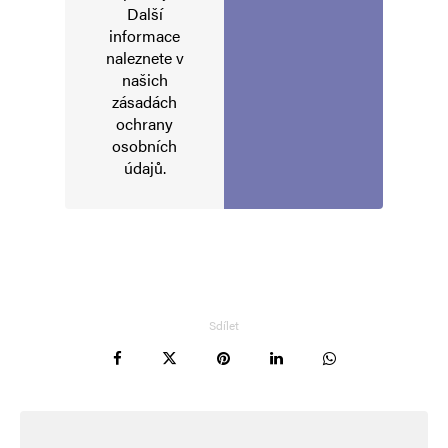
Další
informace
Informujte mě o nových komentářích e-mailem.
naleznete v
našich
Informujte mě o nových příspěvcích e-mailem.
zásadách
Alternative:
ochrany
osobních
údajů
.
Sdílet