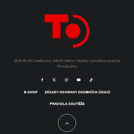
2025 © LRC media s.r.o., 349 52 Cebiv 1.
Stránky vytvořila a spravuje
PProduction
E-SHOP
ZÁSADY OCHRANY OSOBNÍCH ÚDAJŮ
PRAVIDLA SOUTĚŽE