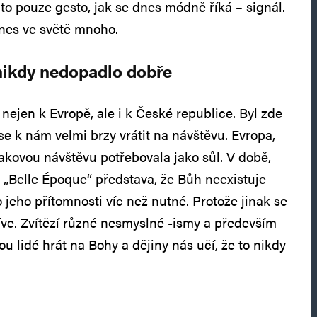
y to pouze gesto, jak se dnes módně říká – signál.
dnes ve světě mnoho.
nikdy nedopadlo dobře
nejen k Evropě, ale i k České republice. Byl zde
e k nám velmi brzy vrátit na návštěvu. Evropa,
 takovou návštěvu potřebovala jako sůl. V době,
ě „Belle Époque“ představa, že Bůh neexistuje
 o jeho přítomnosti víc než nutné. Protože jinak se
říve. Zvítězí různé nesmyslné -ismy a především
ou lidé hrát na Bohy a dějiny nás učí, že to nikdy