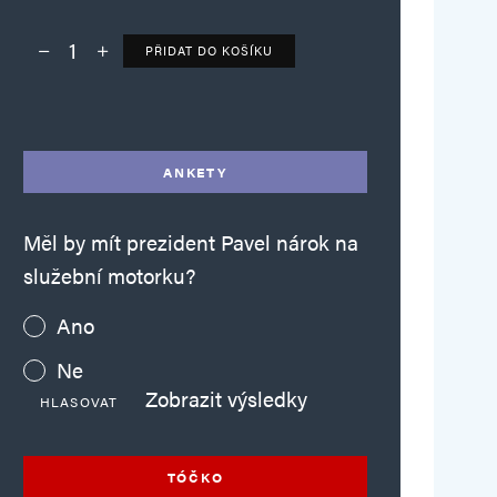
PŘIDAT DO KOŠÍKU
Deník TO – verze bez reklam množství
Alternative:
ANKETY
Měl by mít prezident Pavel nárok na
služební motorku?
Ano
Ne
Zobrazit výsledky
HLASOVAT
TÓČKO