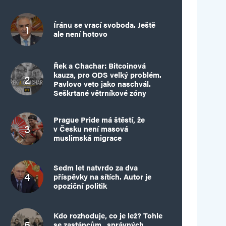
Íránu se vrací svoboda. Ještě
ale není hotovo
Řek a Chachar: Bitcoinová
kauza, pro ODS velký problém.
Pavlovo veto jako naschvál.
Seškrtané větrníkové zóny
Prague Pride má štěstí, že
v Česku není masová
muslimská migrace
Sedm let natvrdo za dva
příspěvky na sítích. Autor je
opoziční politik
Kdo rozhoduje, co je lež? Tohle
se zastáncům „správných