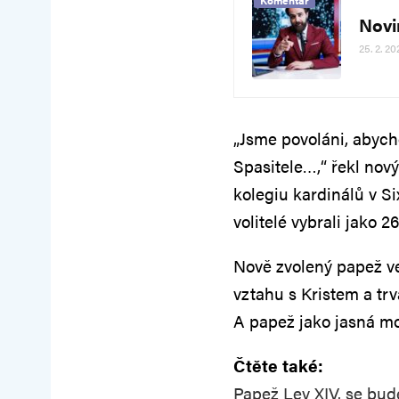
Komentář
Novi
25. 2. 20
„Jsme povoláni, abycho
Spasitele…,“ řekl nov
kolegiu kardinálů v Si
volitelé vybrali jako 2
Nově zvolený papež ve
vztahu s Kristem a trv
A papež jako jasná mo
Čtěte také:
Papež Lev XIV. se bud