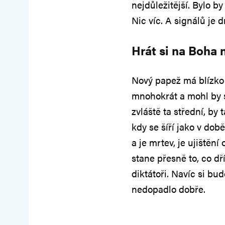
nejdůležitější. Bylo b
Nic víc. A signálů je 
Hrát si na Boha 
Nový papež má blízko 
mnohokrát a mohl by s
zvláště ta střední, by
kdy se šíří jako v dob
a je mrtev, je ujištění
stane přesně to, co d
diktátoři. Navíc si bud
nedopadlo dobře.