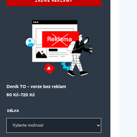
ŽÁDNÉ REKLAMY
Deník TO – verze bez reklam
Rozpětí cen: 60 Kč až 720 Kč
60
Kč
–
720
Kč
DÉLKA