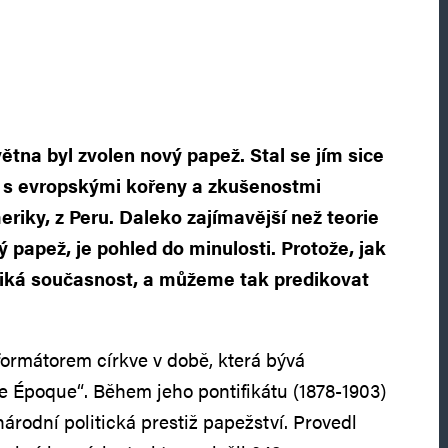
větna byl zvolen nový papež. Stal se jím sice
 s evropskými kořeny a zkušenostmi
riky, z Peru. Daleko zajímavější než teorie
 papež, je pohled do minulosti. Protože, jak
niká současnost, a můžeme tak predikovat
eformátorem církve v době, která bývá
e Époque“. Během jeho pontifikátu (1878-1903)
árodní politická prestiž papežství. Provedl