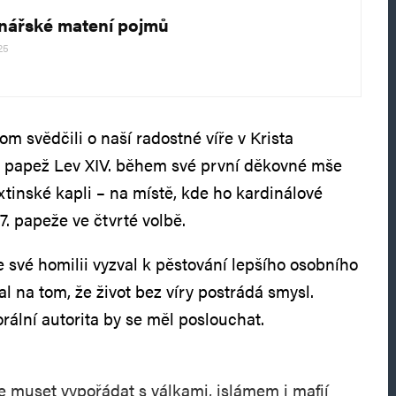
nářské matení pojmů
25
m svědčili o naší radostné víře v Krista
ý papež Lev XIV. během své první děkovné mše
xtinské kapli – na místě, kde ho kardinálové
67. papeže ve čtvrté volbě.
 své homilii vyzval k pěstování lepšího osobního
al na tom, že život bez víry postrádá smysl.
rální autorita by se měl poslouchat.
e muset vypořádat s válkami, islámem i mafií