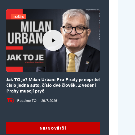
TÓčko
Jak TO je? Milan Urban: Pro Piráty je nepřítel
číslo jedna auto, číslo dvě člověk. Z vedení
Prahy musejí pryč
Redakce TO
·
29. 7. 2026
NEJNOVĚJŠÍ