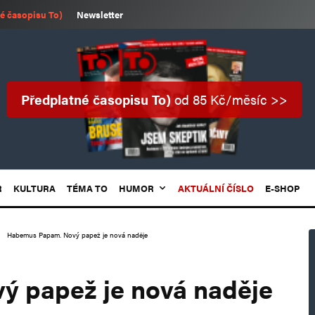
é časopisu To)
Newsletter
Předplatné časopisu To)
od 85 Kč/měsíc >>
R
KULTURA
TÉMA TO
HUMOR
AKTUÁLNÍ ČÍSLO
E-SHOP
Habemus Papam. Nový papež je nová naděje
 papež je nová naděje