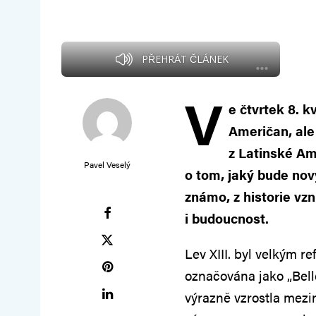
PŘEHRÁT ČLÁNEK
V
e čtvrtek 8. k
Američan, ale
z Latinské Ame
Pavel Veselý
o tom, jaký bude nový
známo, z historie vz
i budoucnost.
Lev XIII. byl velkým r
označována jako „Bell
výrazně vzrostla mezin