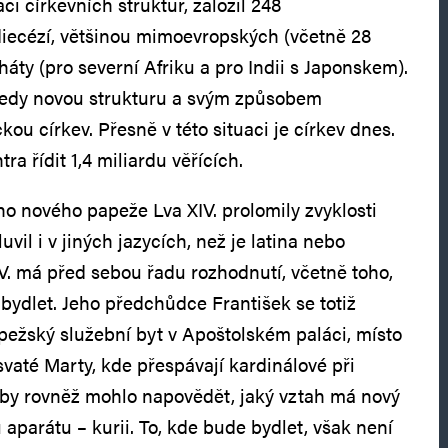
i církevních struktur, založil 248
diecézí, většinou mimoevropských (včetně 28
háty (pro severní Afriku a pro Indii s Japonskem).
 tedy novou strukturu a svým způsobem
kou církev. Přesně v této situaci je církev dnes.
ra řídit 1,4 miliardu věřících.
o nového papeže Lva XIV. prolomily zvyklosti
vil i v jiných jazycích, než je latina nebo
IV. má před sebou řadu rozhodnutí, včetně toho,
bydlet. Jeho předchůdce František se totiž
pežský služební byt v Apoštolském paláci, místo
vaté Marty, kde přespávají kardinálové při
 by rovněž mohlo napovědět, jaký vztah má nový
aparátu – kurii. To, kde bude bydlet, však není