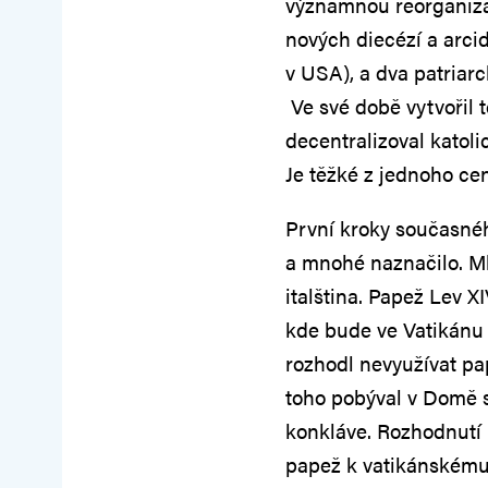
významnou reorganizac
nových diecézí a arci
v USA), a dva patriarc
Ve své době vytvořil
decentralizoval katolic
Je těžké z jednoho cent
První kroky současnéh
a mnohé naznačilo. Mlu
italština. Papež Lev X
kde bude ve Vatikánu 
rozhodl nevyužívat pa
toho pobýval v Domě s
konkláve. Rozhodnutí
papež k vatikánskému 