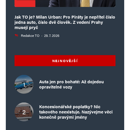
Jak TO je? Milan Urban: Pro Piráty je nepřítel číslo
jedna auto, číslo dvě člověk. Z vedení Prahy
musejí pryč
Redakce TO
·
29. 7. 2026
NEJNOVĚJŠÍ
Auta jen pro bohaté: Až dojedou
opravitelné vozy
Koncesionářské poplatky? Nic
takového neexistuje. Nazývejme věci
konečně pravými jmény