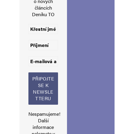
o nových
článcích
Komentář
*
Deníku TO
Jméno
*
E-mail
*
Webová stránka
Nespamujeme!
Další
informace
naleznete v
Uložit do prohlížeče jméno, e-mail a webovou stránku pro budoucí