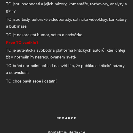
TO jsou osobnosti a jejich názory, komentáře, rozhovory, analýzy a
glosy.
TO jsou texty, autorské videopořady, satirické videoklipy, karikatury
a bublináže.
TO je nekorektní humor, satira a nadsázka.
Proč TO vzniklo?
TO je autentická svobodná platforma kritických autorů, kteří chtějí
žít v normálním nezregulovaném světě.
TO brání normální pohled na svět tím, že publikuje kritické názory
a souvislosti.
TO chce bavit sebe i ostatní.
REDAKCE
Kontakt & Redakce