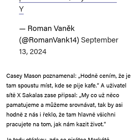
Y
— Roman Vaněk
(@RomanVank14)
September
13, 2024
Casey Mason poznamenal: „Hodně cením, že je
tam spoustu míst, kde se pije kafe.“ A uživatel
sítě X Sakalas zase připsal: „My co už něco
pamatujeme a můžeme srovnávat, tak by asi
hodně z nás i řeklo, že tam hlavně všichni
pracujete na tom, jak nám kazit život.“
Je tedy otázkou, zda se pirátce Markétě