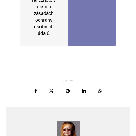
komentáře.
našich
zásadách
Alternative:
ochrany
osobních
údajů
.
Sdílet