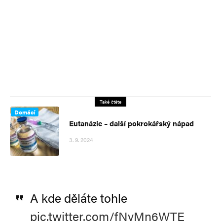
Také čtěte
Domácí
Eutanázie – další pokrokářský nápad
3. 9. 2024
A kde děláte tohle
pic.twitter.com/fNyMn6WTE