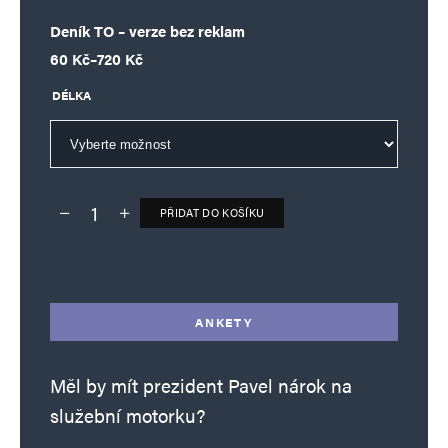
Deník TO – verze bez reklam
Rozpětí cen: 60 Kč až 720 Kč
60
Kč
–
720
Kč
DÉLKA
PŘIDAT DO KOŠÍKU
Deník TO – verze bez reklam množství
Alternative:
ANKETY
Měl by mít prezident Pavel nárok na
služební motorku?