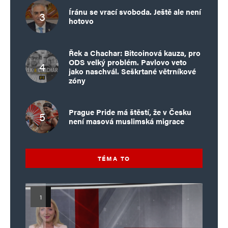
Íránu se vrací svoboda. Ještě ale není
hotovo
Řek a Chachar: Bitcoinová kauza, pro
ODS velký problém. Pavlovo veto
jako naschvál. Seškrtané větrníkové
zóny
Prague Pride má štěstí, že v Česku
není masová muslimská migrace
TÉMA TO