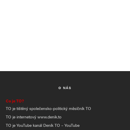
O NÁS
Co je TO?
TO je tištěný společensko-politický měsíčník TO
TO je internetový www.denik.to
TO je YouTube kanál Deník TO – YouTube