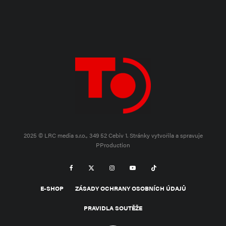
2025 © LRC media s.r.o., 349 52 Cebiv 1.
Stránky vytvořila a spravuje
PProduction
E-SHOP
ZÁSADY OCHRANY OSOBNÍCH ÚDAJŮ
PRAVIDLA SOUTĚŽE