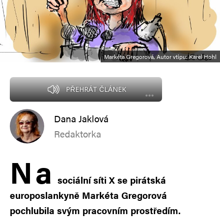
Markéta Gregorová, Autor vtipu: Karel Hohl
PŘEHRÁT ČLÁNEK
Dana Jaklová
Redaktorka
N
a
sociální síti X se pirátská
europoslankyně Markéta Gregorová
pochlubila svým pracovním prostředím.