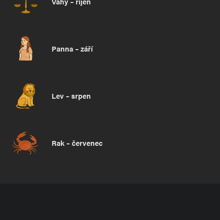
Váhy – říjen
Panna – září
Lev – srpen
Rak – červenec