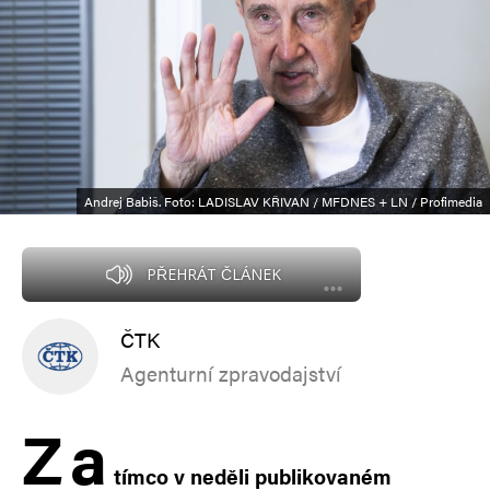
Andrej Babiš. Foto: LADISLAV KŘIVAN / MFDNES + LN / Profimedia
PŘEHRÁT ČLÁNEK
ČTK
Agenturní zpravodajství
Z
a
tímco v neděli publikovaném