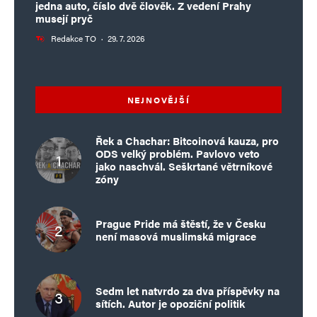
:-))) Jinak ten text platí v plném rozsahu.
jedna auto, číslo dvě člověk. Z vedení Prahy
musejí pryč
Redakce TO
·
29. 7. 2026
Goxius
Odpovědět
15. 3. 2024 (9:46)
NEJNOVĚJŠÍ
Ve filozofii je pravda termín, kterým se
Řek a Chachar: Bitcoinová kauza, pro
označuje základní hodnota poznání.
ODS velký problém. Pavlovo veto
jako naschvál. Seškrtané větrníkové
Definice pravdy není jednotná, v zásadě
zóny
může být za pravdu považováno buď to,
co poznáváme, co poznáváním
Prague Pride má štěstí, že v Česku
objevujeme, nebo to, co je výsledkem
není masová muslimská migrace
našeho poznání.
Existuje reálná nemožnost absolutně
Sedm let natvrdo za dva příspěvky na
definitivně objasnit skutečnost, které se
sítích. Autor je opoziční politik