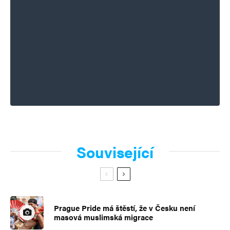
René Duží
Odpovědět
15. 3. 2024 (7:09)
To nemusí stačit. ANO 32% + SPD 11% =
43%. K tomu bude potřeba někdo třetí např.
PRO od Jindřicha Rajchla, které se
v průzkumech občas objeví s cca 5%
a občas ne v sekci „ostatní“. To jsou ty výkyvy
Související
ANO mezi 30-40%.
Napsat komentář
Prague Pride má štěstí, že v Česku není
masová muslimská migrace
Vaše e-mailová adresa nebude zveřejněna.
Vyžadované informace jsou