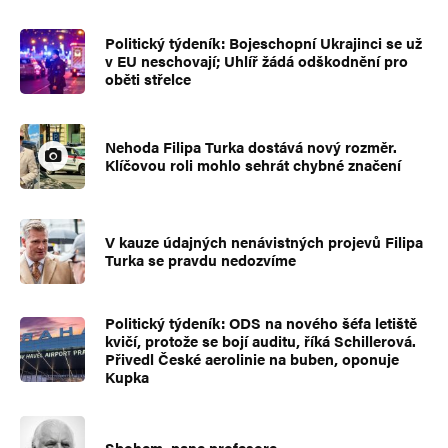
označeny
*
Politický týdeník: Bojeschopní Ukrajinci se už
Komentář
*
v EU neschovají; Uhlíř žádá odškodnění pro
oběti střelce
Nehoda Filipa Turka dostává nový rozměr.
Klíčovou roli mohlo sehrát chybné značení
V kauze údajných nenávistných projevů Filipa
Turka se pravdu nedozvíme
Jméno
*
Politický týdeník: ODS na nového šéfa letiště
kvičí, protože se bojí auditu, říká Schillerová.
Přivedl České aerolinie na buben, oponuje
E-mail
*
Webová stránka
Kupka
Sbohem, pane profesore