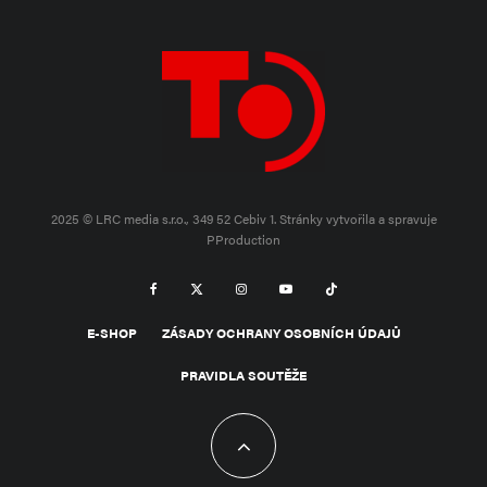
2025 © LRC media s.r.o., 349 52 Cebiv 1.
Stránky vytvořila a spravuje
PProduction
E-SHOP
ZÁSADY OCHRANY OSOBNÍCH ÚDAJŮ
PRAVIDLA SOUTĚŽE