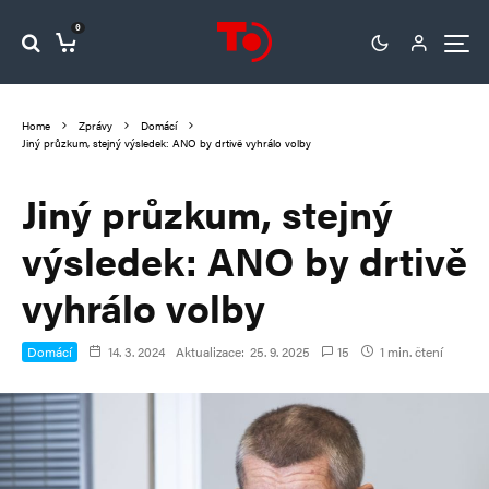
0
Home
Zprávy
Domácí
Jiný průzkum, stejný výsledek: ANO by drtivě vyhrálo volby
Jiný průzkum, stejný
výsledek: ANO by drtivě
vyhrálo volby
Domácí
14. 3. 2024
Aktualizace:
25. 9. 2025
15
1 min. čtení