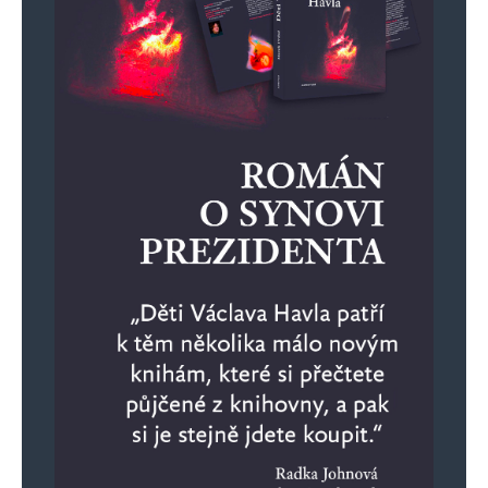
schopného zvítězit.
Nevěšte hlavu, já jsem ještě nikdy neměl
z výsledku voleb skutečnou radost. A od
pádu komunismu jsem absolvoval všechny.
Přesto půjdu volit zase. Menší zlo.
René Duží
Odpovědět
15. 3. 2024 (7:07)
Nemáte pravdu a netykejte mi! 🙂
Čtenáři by mohli nabýt dojmu, že se vám
nedostalo slušného vychování pro
komunikaci zde na síti nebo v reálném
životě. Proč nemáte pravdu? S Andrejem