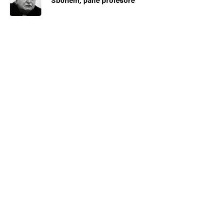
Uložit do prohlížeče jméno, e-mail a webovou stránku pro budoucí
komentáře.
Informujte mě o nových komentářích e-mailem.
Informujte mě o nových příspěvcích e-mailem.
Alternative: