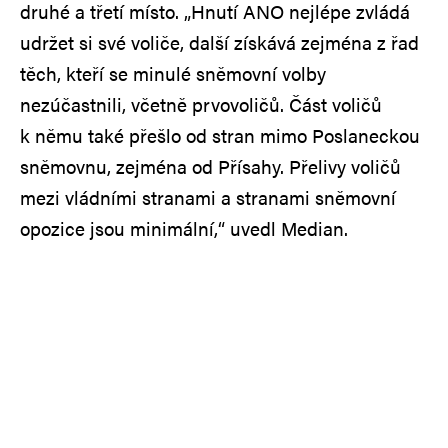
druhé a třetí místo. „Hnutí ANO nejlépe zvládá
udržet si své voliče, další získává zejména z řad
těch, kteří se minulé sněmovní volby
nezúčastnili, včetně prvovoličů. Část voličů
k němu také přešlo od stran mimo Poslaneckou
sněmovnu, zejména od Přísahy. Přelivy voličů
mezi vládními stranami a stranami sněmovní
opozice jsou minimální,“ uvedl Median.