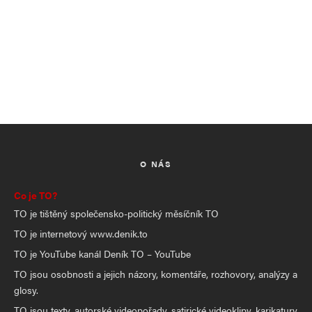
O NÁS
Co je TO?
TO je tištěný společensko-politický měsíčník TO
TO je internetový www.denik.to
TO je YouTube kanál Deník TO – YouTube
TO jsou osobnosti a jejich názory, komentáře, rozhovory, analýzy a
glosy.
TO jsou texty, autorské videopořady, satirické videoklipy, karikatury