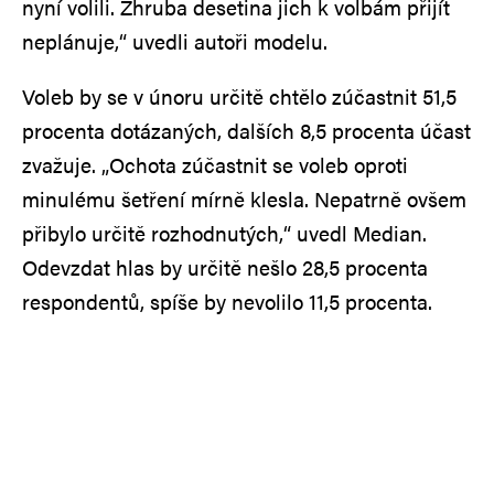
nyní volili. Zhruba desetina jich k volbám přijít
neplánuje,“ uvedli autoři modelu.
Voleb by se v únoru určitě chtělo zúčastnit 51,5
procenta dotázaných, dalších 8,5 procenta účast
zvažuje. „Ochota zúčastnit se voleb oproti
minulému šetření mírně klesla. Nepatrně ovšem
přibylo určitě rozhodnutých,“ uvedl Median.
Odevzdat hlas by určitě nešlo 28,5 procenta
respondentů, spíše by nevolilo 11,5 procenta.