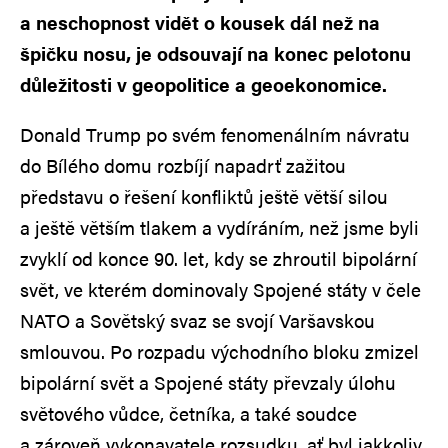
a neschopnost vidět o kousek dál než na
špičku nosu, je odsouvají na konec pelotonu
důležitosti v geopolitice a geoekonomice.
Donald Trump po svém fenomenálním návratu
do Bílého domu rozbíjí napadrť zažitou
představu o řešení konfliktů ještě větší silou
a ještě větším tlakem a vydíráním, než jsme byli
zvyklí od konce 90. let, kdy se zhroutil bipolární
svět, ve kterém dominovaly Spojené státy v čele
NATO a Sovětský svaz se svojí Varšavskou
smlouvou. Po rozpadu východního bloku zmizel
bipolární svět a Spojené státy převzaly úlohu
světového vůdce, četníka, a také soudce
a zároveň vykonavatele rozsudku, ať byl jakkoliv