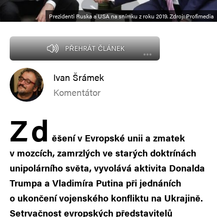
Prezidenti Ruska a USA na snímku z roku 2019. Zdroj: Profimedia
PŘEHRÁT ČLÁNEK
Ivan Šrámek
Komentátor
Z
d
ěšení v Evropské unii a zmatek
v mozcích, zamrzlých ve starých doktrínách
unipolárního světa, vyvolává aktivita Donalda
Trumpa a Vladimíra Putina při jednáních
o ukončení vojenského konfliktu na Ukrajině.
Setrvačnost evropských představitelů