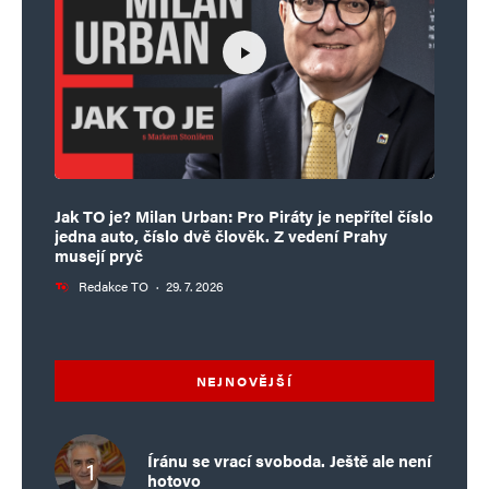
Jura
Odpovědět
4. 3. 2025 (12:28)
To je tak hloupé, že to není ani zajímavé. Ale
pravdu má každý tu svou, to vidíme na každém
kroku. Kdybychom věděli, která je ta pravá, tak
bychom si tu pravou nechali a …..
Jak TO je? Milan Urban: Pro Piráty je nepřítel číslo
jedna auto, číslo dvě člověk. Z vedení Prahy
musejí pryč
Redakce TO
·
29. 7. 2026
Napsat komentář
Vaše e-mailová adresa nebude zveřejněna.
Vyžadované informace jsou
označeny
*
NEJNOVĚJŠÍ
Komentář
*
Íránu se vrací svoboda. Ještě ale není
hotovo