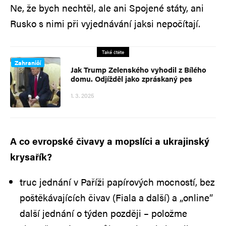
Ne, že bych nechtěl, ale ani Spojené státy, ani
Rusko s nimi při vyjednávání jaksi nepočítají.
Také čtěte
Zahraničí
Jak Trump Zelenského vyhodil z Bílého
domu. Odjížděl jako zpráskaný pes
1. 3. 2025
A co evropské čivavy a mopslíci a ukrajinský
krysařík?
truc jednání v Paříži papírových mocností, bez
poštěkávajících čivav (Fiala a další) a „online”
další jednání o týden později – položme