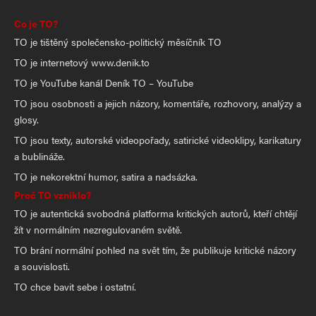
Co je TO?
TO je tištěný společensko-politický měsíčník TO
TO je internetový www.denik.to
TO je YouTube kanál Deník TO – YouTube
TO jsou osobnosti a jejich názory, komentáře, rozhovory, analýzy a
glosy.
TO jsou texty, autorské videopořady, satirické videoklipy, karikatury
a bublináže.
TO je nekorektní humor, satira a nadsázka.
Proč TO vzniklo?
TO je autentická svobodná platforma kritických autorů, kteří chtějí
žít v normálním nezregulovaném světě.
TO brání normální pohled na svět tím, že publikuje kritické názory
a souvislosti.
TO chce bavit sebe i ostatní.