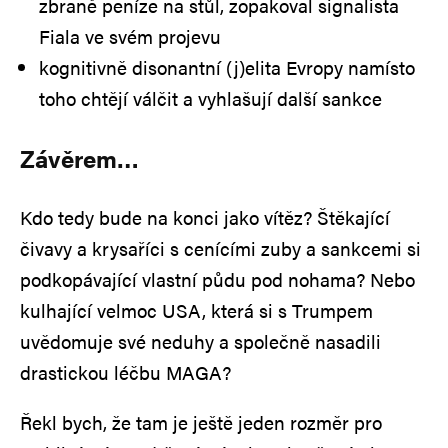
zbraně peníze na stůl, zopakoval signalista
Fiala ve svém projevu
kognitivně disonantní (j)elita Evropy namísto
toho chtějí válčit a vyhlašují další sankce
Závěrem…
Kdo tedy bude na konci jako vítěz? Štěkající
čivavy a krysaříci s cenícími zuby a sankcemi si
podkopávající vlastní půdu pod nohama? Nebo
kulhající velmoc USA, která si s Trumpem
uvědomuje své neduhy a společně nasadili
drastickou léčbu MAGA?
Řekl bych, že tam je ještě jeden rozměr pro