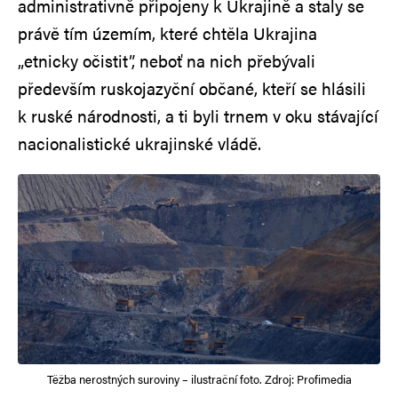
administrativně připojeny k Ukrajině a staly se
právě tím územím, které chtěla Ukrajina
„etnicky očistit”, neboť na nich přebývali
především ruskojazyční občané, kteří se hlásili
k ruské národnosti, a ti byli trnem v oku stávající
nacionalistické ukrajinské vládě.
Těžba nerostných suroviny – ilustrační foto. Zdroj: Profimedia