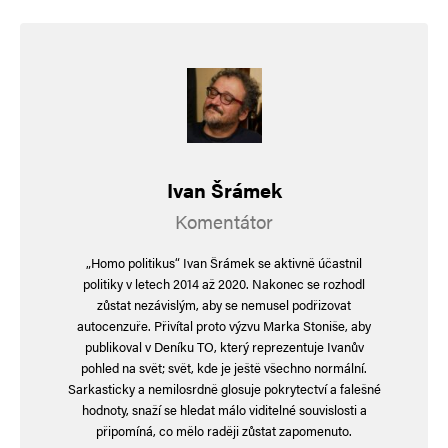
podporu pro omezení pohybu ruských
diplomatů a další protiruské sankce. Fuj, stydím
se za takového ministra Dvojitá brada. Jedná
proti zájmům ČR.
Ivan Šrámek
hloubal
Odpovědět
Komentátor
4. 3. 2025 (11:16)
„Homo politikus“ Ivan Šrámek se aktivně účastnil
Německo i Česko se ve spotřebě elektřiny vrátily
politiky v letech 2014 až 2020. Nakonec se rozhodl
zůstat nezávislým, aby se nemusel podřizovat
hluboko do 90. let…ceny už se ale nevrátí, pá,
autocenzuře. Přivítal proto výzvu Marka Stoniše, aby
pá…
publikoval v Deníku TO, který reprezentuje Ivanův
pohled na svět; svět, kde je ještě všechno normální.
Sarkasticky a nemilosrdně glosuje pokrytectví a falešné
hodnoty, snaží se hledat málo viditelné souvislosti a
připomíná, co mělo raději zůstat zapomenuto.
LUF
Odpovědět