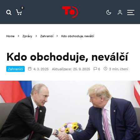
0
Home
Zprávy
Zahraničí
Kdo obchoduje, neválčí
Kdo obchoduje, neválčí
Zahraničí
4. 3. 2025
Aktualizace:
25. 9. 2025
6
3 min. čtení