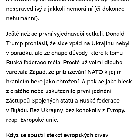
nespravedlivý a jakkoli nemorální (či dokonce
nehumánní).
Ještě než se první vyjednavači setkali, Donald
Trump prohlásil, že sice vpád na Ukrajinu nebyl
v pořádku, ale že chápe důvody, které k tomu
Ruská federace měla. Prostě už velmi dlouho
varovala Západ, že přibližování NATO k jejím
hranicím bere jako ohrožení. A pak se jako blesk
z čistého nebe uskutečnilo první jednání
zástupců Spojených států a Ruské federace
v Rijádu. Bez Ukrajiny, bez kohokoliv z Evropy,
resp. Evropské unie.
Když se spustil štěkot evropských čivav