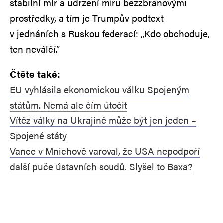
stabilní mír a udržení míru bezzbraňovými
prostředky, a tím je Trumpův podtext
v jednáních s Ruskou federací: „Kdo obchoduje,
ten neválčí.”
Čtěte také:
EU vyhlásila ekonomickou válku Spojeným
státům. Nemá ale čím útočit
Vítěz války na Ukrajině může být jen jeden –
Spojené státy
Vance v Mnichově varoval, že USA nepodpoří
další puče ústavních soudů. Slyšel to Baxa?