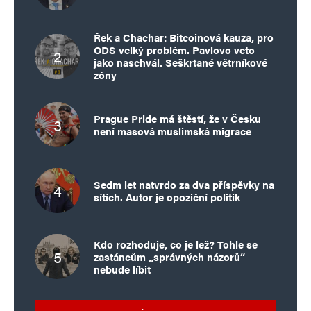
Řek a Chachar: Bitcoinová kauza, pro
ODS velký problém. Pavlovo veto
jako naschvál. Seškrtané větrníkové
zóny
Prague Pride má štěstí, že v Česku
Jméno
*
není masová muslimská migrace
E-mail
*
Webová stránka
Sedm let natvrdo za dva příspěvky na
sítích. Autor je opoziční politik
Uložit do prohlížeče jméno, e-mail a webovou stránku pro budoucí
Kdo rozhoduje, co je lež? Tohle se
komentáře.
zastáncům „správných názorů“
nebude líbit
Informujte mě o nových komentářích e-mailem.