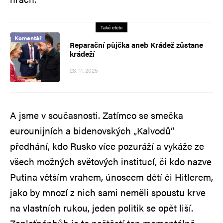
Také čtěte
Komentář
Reparační půjčka aneb Krádež zůstane
krádeží
28. 11. 2025
A jsme v současnosti. Zatímco se smečka
eurounijních a bidenovských „Kalvodů“
předhání, kdo Rusko více pozuráží a vykáže ze
všech možných světových institucí, či kdo nazve
Putina větším vrahem, únoscem dětí či Hitlerem,
jako by mnozí z nich sami neměli spoustu krve
na vlastních rukou, jeden politik se opět liší.