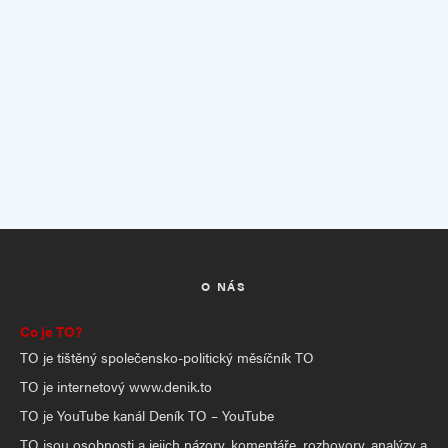
O NÁS
Co je TO?
TO je tištěný společensko-politický měsíčník TO
TO je internetový www.denik.to
TO je YouTube kanál Deník TO – YouTube
TO jsou osobnosti a jejich názory, komentáře, rozhovory, analýzy a