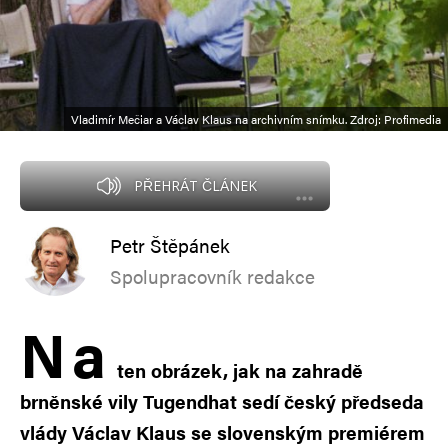
Vladimír Mečiar a Václav Klaus na archivním snímku. Zdroj: Profimedia
PŘEHRÁT ČLÁNEK
Petr Štěpánek
Spolupracovník redakce
N
a
ten obrázek, jak na zahradě
brněnské vily Tugendhat sedí český předseda
vlády Václav Klaus se slovenským premiérem