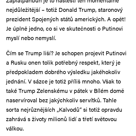
Zaplaťpánbůh je to naštěstí ten momentálně
nejdůležitější – totiž Donald Trump, staronový
prezident Spojených států amerických. A opět!
Je úplně jedno, co si ve skutečnosti o Putinovi
myslí nebo nemyslí.
Čím se Trump liší? Je schopen projevit Putinovi
a Rusku onen tolik potřebný respekt, který je
předpokladem dobrého výsledku jakéhokoliv
jednání. V sázce je totiž příliš mnoho. Však to
také Trump Zelenskému v pátek v Bílém domě
naservíroval bez jakýchkoliv servítků. Tahle
sorta nejrůznějších „Kalvodů“ si totiž opravdu
zahrává s životy milionů lidí a třetí světovou
válkou.