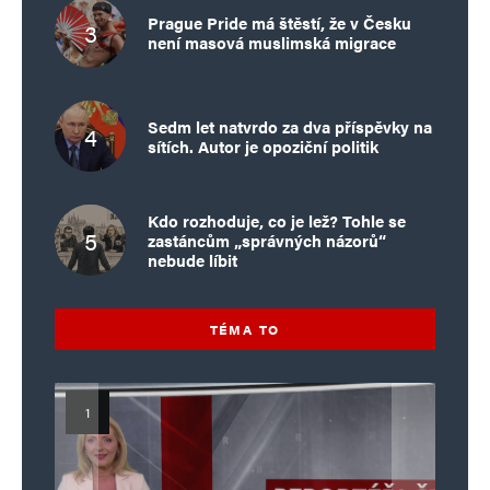
Prague Pride má štěstí, že v Česku
není masová muslimská migrace
Sedm let natvrdo za dva příspěvky na
sítích. Autor je opoziční politik
Kdo rozhoduje, co je lež? Tohle se
zastáncům „správných názorů“
nebude líbit
TÉMA TO