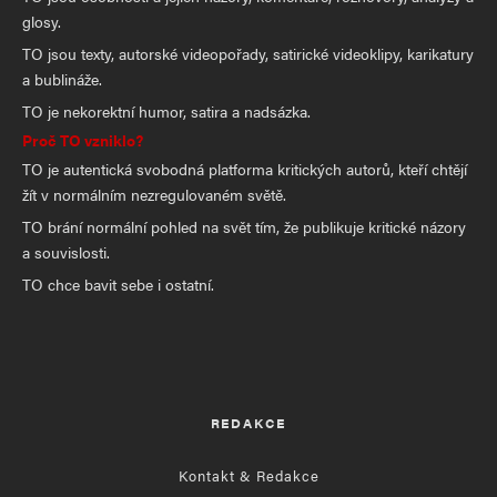
glosy.
TO jsou texty, autorské videopořady, satirické videoklipy, karikatury
a bublináže.
TO je nekorektní humor, satira a nadsázka.
Proč TO vzniklo?
TO je autentická svobodná platforma kritických autorů, kteří chtějí
žít v normálním nezregulovaném světě.
TO brání normální pohled na svět tím, že publikuje kritické názory
a souvislosti.
TO chce bavit sebe i ostatní.
REDAKCE
Kontakt & Redakce