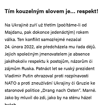
Tím kouzelným slovem je… respekt!
Na Ukrajině zuří už třetím (počítáme-li od
Majdanu, pak dokonce jedenáctým) rokem
válka. Ten konflikt samozřejmě nezačal
24. února 2022, ale předcházela mu řada dějů.
Jejich společným jmenovatelem je absence
jakéhokoliv respektu k postojům, názorům či
zájmům Ruska. Patnáct let se ruský prezident
Vladimir Putin ohrazoval proti rozpínavosti
NATO a proti zneužívání Ukrajiny či Gruzie ke
staronové politice „Drang nach Osten“. Marně.
Jako by mluvil do zdi, jako by na stěnu házel
hrách.