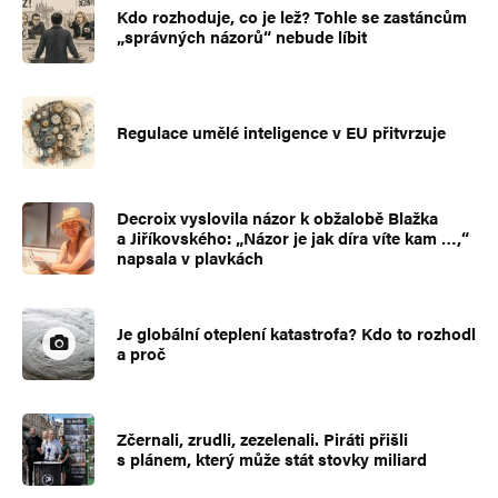
Kdo rozhoduje, co je lež? Tohle se zastáncům
„správných názorů“ nebude líbit
Regulace umělé inteligence v EU přitvrzuje
Decroix vyslovila názor k obžalobě Blažka
a Jiříkovského: „Názor je jak díra víte kam …,“
napsala v plavkách
Je globální oteplení katastrofa? Kdo to rozhodl
a proč
Zčernali, zrudli, zezelenali. Piráti přišli
s plánem, který může stát stovky miliard