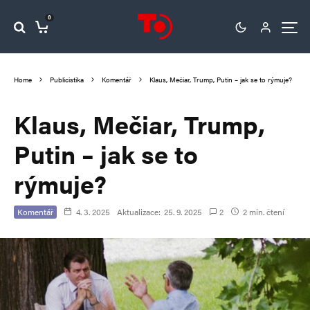
0
Home
Publicistika
Komentář
Klaus, Mečiar, Trump, Putin – jak se to rýmuje?
Klaus, Mečiar, Trump,
Putin – jak se to
rýmuje?
Komentář
4. 3. 2025
Aktualizace:
25. 9. 2025
2
2 min. čtení