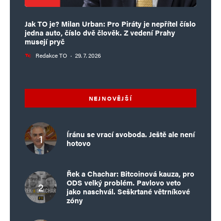
Jak TO je? Milan Urban: Pro Piráty je nepřítel číslo
jedna auto, číslo dvě člověk. Z vedení Prahy
musejí pryč
Redakce TO
·
29. 7. 2026
NEJNOVĚJŠÍ
Íránu se vrací svoboda. Ještě ale není
hotovo
Řek a Chachar: Bitcoinová kauza, pro
ODS velký problém. Pavlovo veto
jako naschvál. Seškrtané větrníkové
zóny