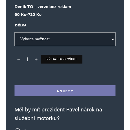
Deník TO – verze bez reklam
Rozpětí cen: 60 Kč až 720 Kč
60
Kč
–
720
Kč
DÉLKA
PŘIDAT DO KOŠÍKU
Deník TO – verze bez reklam množství
Alternative:
ANKETY
Měl by mít prezident Pavel nárok na
služební motorku?