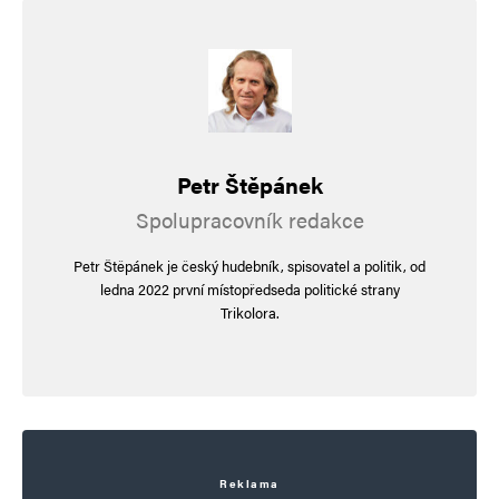
Vaše e-mailová adresa nebude zveřejněna.
Vyžadované informace jsou
označeny
*
Komentář
*
Petr Štěpánek
Spolupracovník redakce
Petr Štěpánek je český hudebník, spisovatel a politik, od
ledna 2022 první místopředseda politické strany
Trikolora.
Jméno
*
E-mail
*
Webová stránka
Reklama