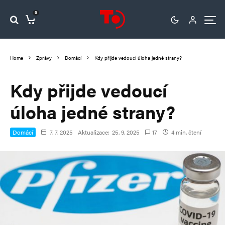
0
Home
Zprávy
Domácí
Kdy přijde vedoucí úloha jedné strany?
Kdy přijde vedoucí
úloha jedné strany?
Domácí
7. 7. 2025
Aktualizace:
25. 9. 2025
17
4 min. čtení