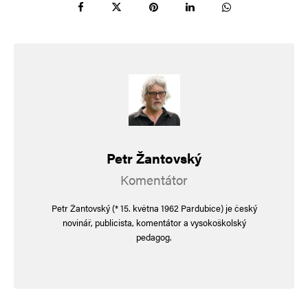
E-mail
*
Webová stránka
Uložit do prohlížeče jméno, e-mail a webovou stránku pro budoucí
komentáře.
Petr Žantovský
Informujte mě o nových komentářích e-mailem.
Komentátor
Informujte mě o nových příspěvcích e-mailem.
Petr Žantovský (* 15. května 1962 Pardubice) je český
novinář, publicista, komentátor a vysokoškolský
Alternative:
pedagog.