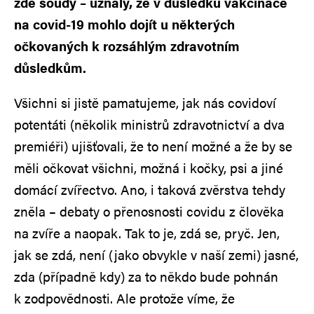
zde soudy – uznaly, že v důsledku vakcinace
na covid-19 mohlo dojít u některých
očkovaných k rozsáhlým zdravotním
důsledkům.
Všichni si jistě pamatujeme, jak nás covidoví
potentáti (několik ministrů zdravotnictví a dva
premiéři) ujišťovali, že to není možné a že by se
měli očkovat všichni, možná i kočky, psi a jiné
domácí zvířectvo. Ano, i taková zvěrstva tehdy
zněla – debaty o přenosnosti covidu z člověka
na zvíře a naopak. Tak to je, zdá se, pryč. Jen,
jak se zdá, není (jako obvykle v naší zemi) jasné,
zda (případně kdy) za to někdo bude pohnán
k zodpovědnosti. Ale protože víme, že