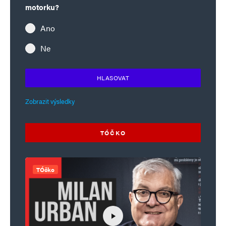
motorku?
Ano
Ne
HLASOVAT
Zobrazit výsledky
TÓČKO
TÓčko