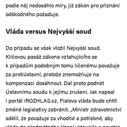
podle něj nedosáhlo míry, již zákon pro přiznání
odškodného požaduje.
Vláda versus Nejvyšší soud
Do případu se však vložil Nejvyšší soud.
Klíčovou pasáž zákona vztahujícího se
k případům podobným tomu líčenému považuje
za protiústavní, protože znemožňuje na
kompenzaci dosáhnout. Dal proto podnět
Ústavnímu soudu k jejímu zrušení. Jak napsal
i portál iROZHLAS.cz, Fialova vláda bude chtít
změně legislativy zabránit. „Ministr zdravotnictví
sdělil, že považuje za vhodné a potřebné, aby
vláda do předmětného řízení vstoupila a navrhla