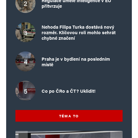
Regulace umělé inteligence v EU
přitvrzuje
Nehoda Filipa Turka dostává nový
rozměr. Klíčovou roli mohlo sehrát
chybné značení
Praha je v bydlení na posledním
místě
Co po ČRo a ČT? Uklidit!
TÉMA TO