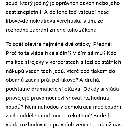
soud, který jediný je oprávněn zákon nebo jeho
část zneplatnit. A do toho teď vstoupí naše
libově-demokratická věrchuška s tím, že
rozhodně zabrání změně toho zákona.
To opět otevírá nejméně dvě otázky. Předně:
Proč to ta vláda říká a činí? V čím zájmu? Kdo
má kde strejčky v korporátech a těží ze státních
nákupů všech těch jedů, které pod tlakem do
občanů začali prát politikové? A druhá,
podstatně dramatičtější otázka: Odkdy si vláda
přisvojuje pravomoci ovlivňovat rozhodnutí
soudů? Není náhodou v demokracii moc soudní
zcela oddělena od moci exekutivní? Bude-li
vláda rozhodovat o právních věcech, pak už nás