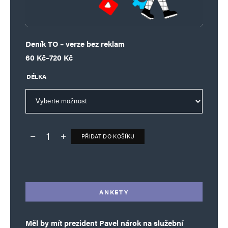
Deník TO – verze bez reklam
Rozpětí cen: 60 Kč až 720 Kč
60
Kč
–
720
Kč
DÉLKA
PŘIDAT DO KOŠÍKU
Deník TO – verze bez reklam množství
Alternative:
ANKETY
Měl by mít prezident Pavel nárok na služební