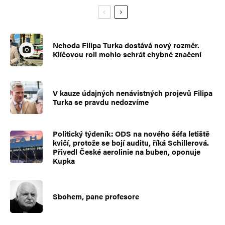
Nehoda Filipa Turka dostává nový rozměr.
Klíčovou roli mohlo sehrát chybné značení
V kauze údajných nenávistných projevů Filipa
Turka se pravdu nedozvíme
Politický týdeník: ODS na nového šéfa letiště
kvičí, protože se bojí auditu, říká Schillerová.
Přivedl České aerolinie na buben, oponuje
Kupka
Sbohem, pane profesore