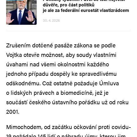
důvěře, pro část politiků
je ale za federální eurostát vlastizrádcem
30. 4. 2026
Zrušením dotčené pasáže zákona se podle
Vojtka otevře možnost, aby soudy vlastními
úvahami nad všemi okolnostmi každého
jednoho případu dospěly ke spravedlivému
odškodnému. Což ostatně požaduje Úmluva
o lidských právech a biomedicíně, jež je
součástí českého ústavního pořádku už od roku
2001.
Mimochodem, od začátku očkování proti covidu-
19 požádalo 145 lidí o náhradu újmy, kterou jim