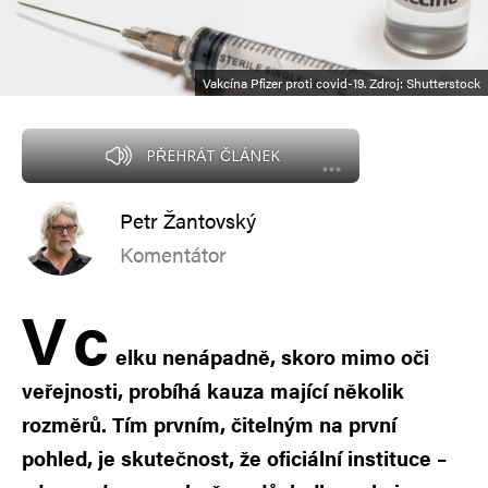
Vakcína Pfizer proti covid-19. Zdroj: Shutterstock
PŘEHRÁT ČLÁNEK
Petr Žantovský
Komentátor
V
c
elku nenápadně, skoro mimo oči
veřejnosti, probíhá kauza mající několik
rozměrů. Tím prvním, čitelným na první
pohled, je skutečnost, že oficiální instituce –