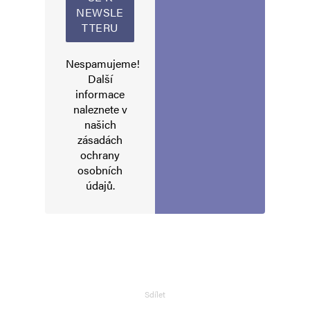
Navigace pro komentáře
Starší komentáře
Nespamujeme!
Napsat komentář
Další
informace
Vaše e-mailová adresa nebude zveřejněna.
Vyžadované informace jsou
naleznete v
označeny
*
našich
zásadách
Komentář
*
ochrany
osobních
údajů
.
Sdílet
Jméno
*