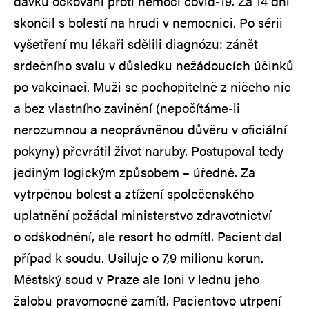
dávku očkování proti nemoci covid-19. Za 14 dní
skončil s bolestí na hrudi v nemocnici. Po sérii
vyšetření mu lékaři sdělili diagnózu: zánět
srdečního svalu v důsledku nežádoucích účinků
po vakcinaci. Muži se pochopitelně z ničeho nic
a bez vlastního zavinění (nepočítáme-li
nerozumnou a neoprávněnou důvěru v oficiální
pokyny) převrátil život naruby. Postupoval tedy
jediným logickým způsobem – úředně. Za
vytrpěnou bolest a ztížení společenského
uplatnění požádal ministerstvo zdravotnictví
o odškodnění, ale resort ho odmítl. Pacient dal
případ k soudu. Usiluje o 7,9 milionu korun.
Městský soud v Praze ale loni v lednu jeho
žalobu pravomocně zamítl. Pacientovo utrpení