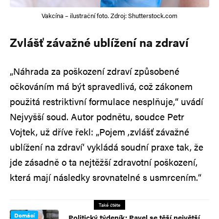
Vakcína – ilustrační foto. Zdroj: Shutterstock.com
Zvlášť závažné ublížení na zdraví
„Náhrada za poškození zdraví způsobené
očkováním má být spravedlivá, což zákonem
použitá restriktivní formulace nesplňuje,“ uvádí
Nejvyšší soud. Autor podnětu, soudce Petr
Vojtek, už dříve řekl: „Pojem ,zvlášť závažné
ublížení na zdraví‘ vykládá soudní praxe tak, že
jde zásadně o ta nejtěžší zdravotní poškození,
která mají následky srovnatelné s usmrcením.“
Také čtěte
Domácí
Politický týdeník: Pavel se těší největší