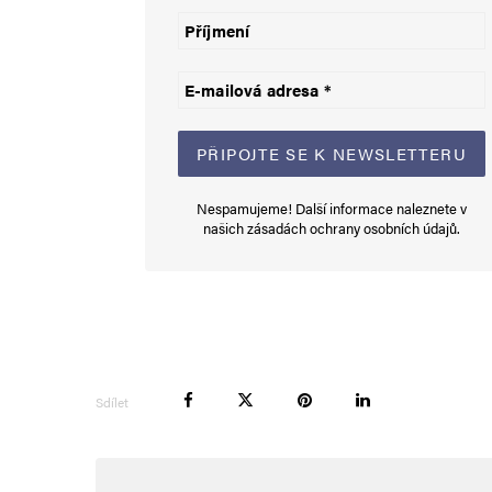
Informujte mě o nových komentářích e-mailem.
Informujte mě o nových příspěvcích e-mailem.
Alternative:
Nespamujeme! Další informace naleznete v
našich
zásadách ochrany osobních údajů
.
Sdílet