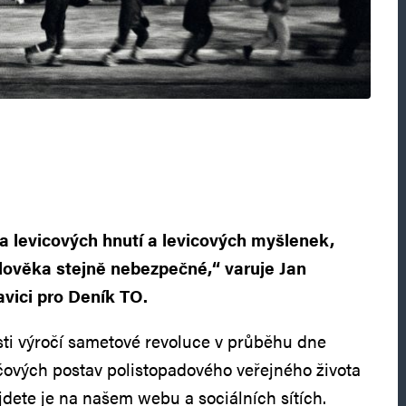
a levicových hnutí a levicových myšlenek,
člověka stejně nebezpečné,“ varuje Jan
vici pro Deník TO.
osti výročí sametové revoluce v průběhu dne
íčových postav polistopadového veřejného života
jdete je na našem webu a sociálních sítích.