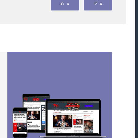
ou označeny
*
0
0
Webová stránka
oucí komentáře.