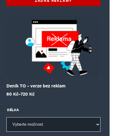
ŽÁDNÉ REKLAMY
Deník TO – verze bez reklam
Rozpětí cen: 60 Kč až 720 Kč
60
Kč
–
720
Kč
DÉLKA