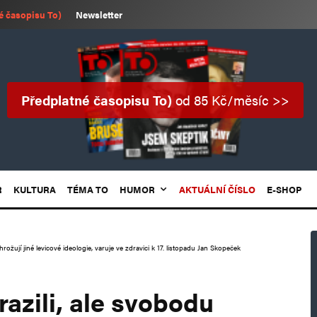
é časopisu To)
Newsletter
Předplatné časopisu To)
od 85 Kč/měsíc >>
R
KULTURA
TÉMA TO
HUMOR
AKTUÁLNÍ ČÍSLO
E-SHOP
žují jiné levicové ideologie, varuje ve zdravici k 17. listopadu Jan Skopeček
zili, ale svobodu