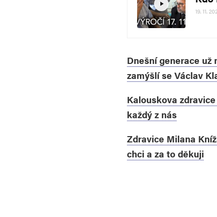
19. 11. 20
Dnešní generace už n
zamýšlí se Václav Kla
Kalouskova zdravice 
každý z nás
Zdravice Milana Knížá
chci a za to děkuji