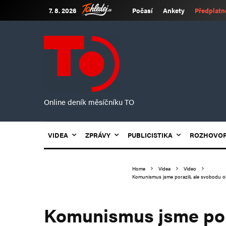
7. 8. 2026
Počasí
Ankety
Předplatn
Online deník měsíčníku TO
VIDEA
ZPRÁVY
PUBLICISTIKA
ROZHOVO
Home
Videa
Video
Komunismus jsme porazili, ale svobodu ohro
Komunismus jsme pora