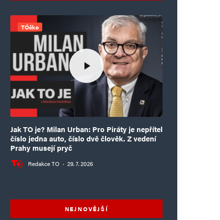
TÓčko
Jak TO je? Milan Urban: Pro Piráty je nepřítel
číslo jedna auto, číslo dvě člověk. Z vedení
Prahy musejí pryč
Redakce TO
·
29. 7. 2026
NEJNOVĚJŠÍ