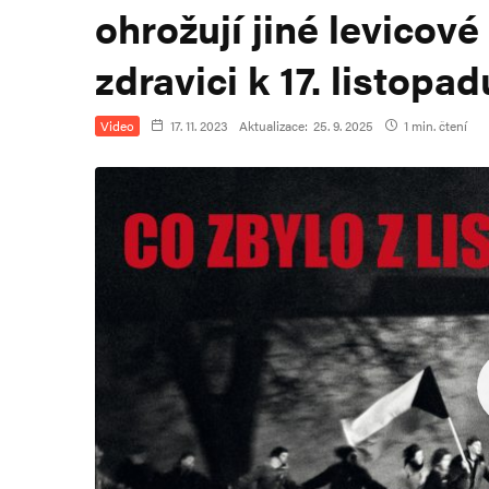
ohrožují jiné levicové
zdravici k 17. listop
Video
17. 11. 2023
Aktualizace:
25. 9. 2025
1 min. čtení