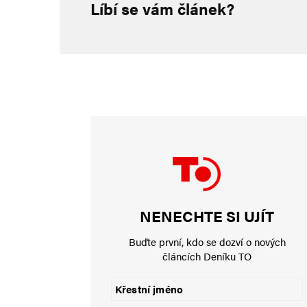
Líbí se vám článek?
Vaše e-mailová adresa nebude zveřejněna.
Vyžadované informace js
Komentář
*
Jméno
*
NENECHTE SI UJÍT
E-mail
*
Buďte první, kdo se dozví o nových
článcích Deníku TO
Uložit do prohlížeče jméno, e-mail a webovou stránku pro bud