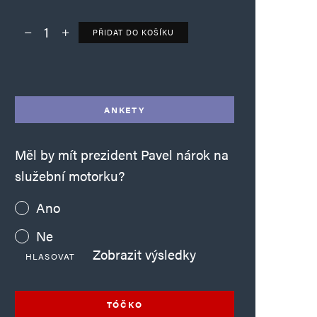
PŘIDAT DO KOŠÍKU
Deník TO – verze bez reklam množství
Alternative:
ANKETY
Měl by mít prezident Pavel nárok na
služební motorku?
Ano
Ne
Zobrazit výsledky
HLASOVAT
TÓČKO