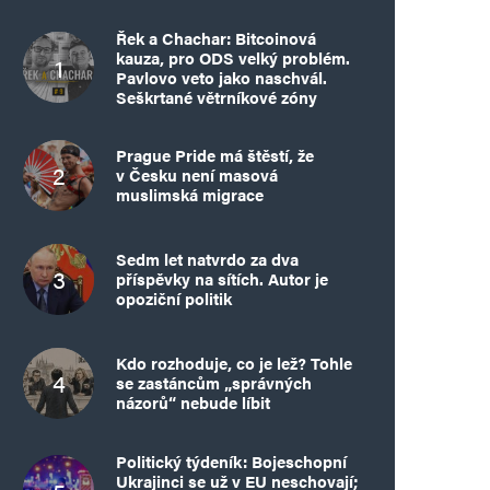
Řek a Chachar: Bitcoinová
kauza, pro ODS velký problém.
Pavlovo veto jako naschvál.
Seškrtané větrníkové zóny
Prague Pride má štěstí, že
v Česku není masová
muslimská migrace
Sedm let natvrdo za dva
příspěvky na sítích. Autor je
opoziční politik
Kdo rozhoduje, co je lež? Tohle
se zastáncům „správných
názorů“ nebude líbit
Politický týdeník: Bojeschopní
Ukrajinci se už v EU neschovají;