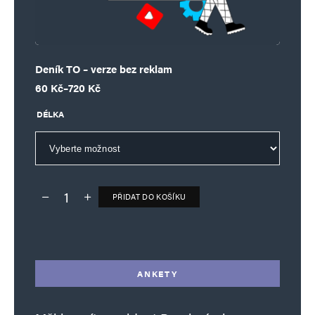
Deník TO – verze bez reklam
Rozpětí cen: 60 Kč až 720 Kč
60
Kč
–
720
Kč
DÉLKA
PŘIDAT DO KOŠÍKU
Deník TO – verze bez reklam množství
Alternative:
ANKETY