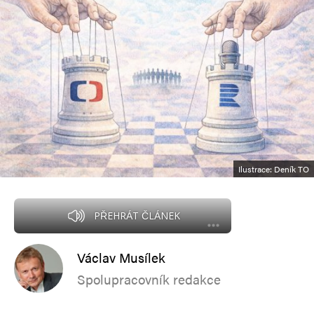
Ilustrace: Deník TO
PŘEHRÁT ČLÁNEK
Václav Musílek
Spolupracovník redakce