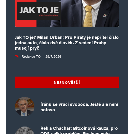
Jak TO je? Milan Urban: Pro Piráty je nepřítel číslo
jedna auto, číslo dvě člověk. Z vedení Prahy
musejí pryč
Redakce TO
·
29. 7. 2026
NEJNOVĚJŠÍ
Íránu se vrací svoboda. Ještě ale není
hotovo
Řek a Chachar: Bitcoinová kauza, pro
ODS velký problém. Pavlovo veto