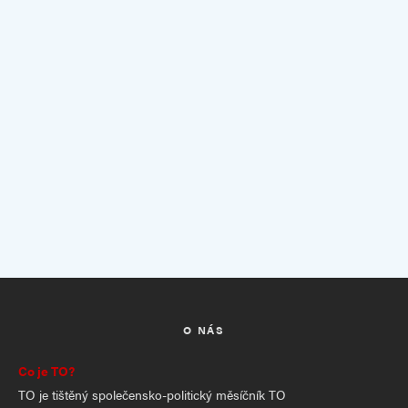
O NÁS
Co je TO?
TO je tištěný společensko-politický měsíčník TO