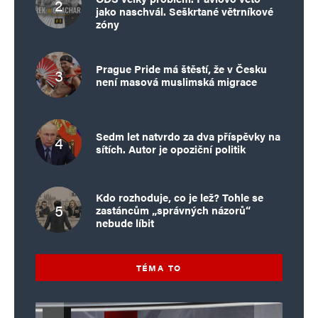
jako naschvál. Seškrtané větrníkové
zóny
Prague Pride má štěstí, že v Česku
není masová muslimská migrace
Sedm let natvrdo za dva příspěvky na
sítích. Autor je opoziční politik
Kdo rozhoduje, co je lež? Tohle se
zastáncům „správných názorů“
nebude líbit
TÉMA TO