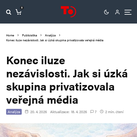
0
Home
Publicistika
Analýza
Konec iluze nezávislosti. Jak si úzká skupina privatizovala veřejná média
Konec iluze
nezávislosti. Jak si úzká
skupina privatizovala
veřejná média
Analýza
20. 4. 2026
Aktualizace:
18. 4. 2026
7
2 min. čtení