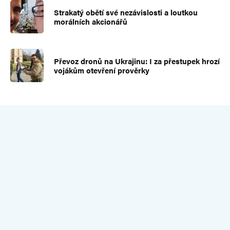
Strakatý obětí své nezávislosti a loutkou
morálních akcionářů
Převoz dronů na Ukrajinu: I za přestupek hrozí
vojákům otevření prověrky