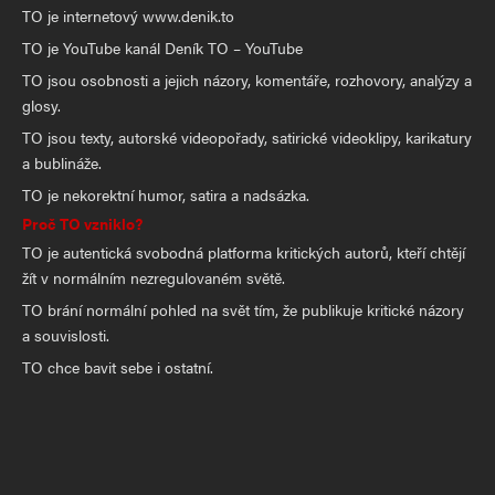
TO je internetový www.denik.to
TO je YouTube kanál Deník TO – YouTube
TO jsou osobnosti a jejich názory, komentáře, rozhovory, analýzy a
glosy.
TO jsou texty, autorské videopořady, satirické videoklipy, karikatury
a bublináže.
TO je nekorektní humor, satira a nadsázka.
Proč TO vzniklo?
TO je autentická svobodná platforma kritických autorů, kteří chtějí
žít v normálním nezregulovaném světě.
TO brání normální pohled na svět tím, že publikuje kritické názory
a souvislosti.
TO chce bavit sebe i ostatní.