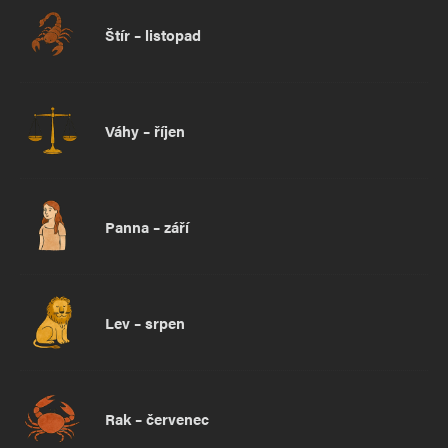
Štír – listopad
Váhy – říjen
Panna – září
Lev – srpen
Rak – červenec