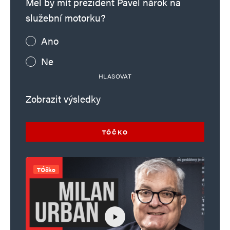
Měl by mít prezident Pavel nárok na
služební motorku?
Ano
Ne
HLASOVAT
Zobrazit výsledky
TÓČKO
TÓčko