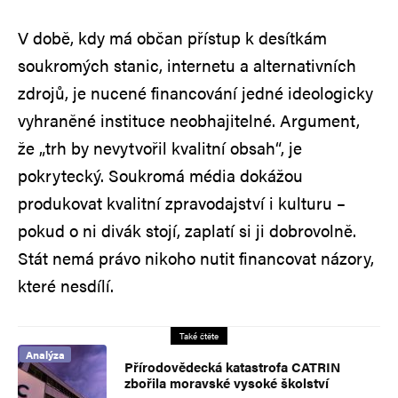
V době, kdy má občan přístup k desítkám
soukromých stanic, internetu a alternativních
zdrojů, je nucené financování jedné ideologicky
vyhraněné instituce neobhajitelné. Argument,
že „trh by nevytvořil kvalitní obsah“, je
pokrytecký. Soukromá média dokážou
produkovat kvalitní zpravodajství i kulturu –
pokud o ni divák stojí, zaplatí si ji dobrovolně.
Stát nemá právo nikoho nutit financovat názory,
které nesdílí.
Také čtěte
Analýza
Přírodovědecká katastrofa CATRIN
zbořila moravské vysoké školství