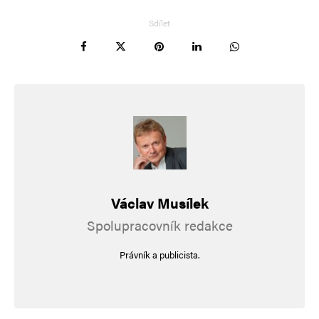
Sdílet
Jméno
*
E-mail
*
Webová stránka
Uložit do prohlížeče jméno, e-mail a webovou stránku pro budoucí
Václav Musílek
komentáře.
Spolupracovník redakce
Informujte mě o nových komentářích e-mailem.
Právník a publicista.
Informujte mě o nových příspěvcích e-mailem.
Alternative: