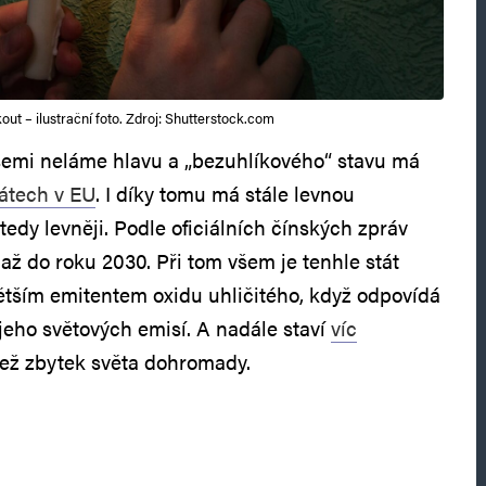
out – ilustrační foto. Zdroj: Shutterstock.com
misemi neláme hlavu a „bezuhlíkového“ stavu má
tátech v EU
. I díky tomu má stále levnou
 tedy levněji. Podle oficiálních čínských zpráv
až do roku 2030. Při tom všem je tenhle stát
tším emitentem oxidu uhličitého, když odpovídá
 jeho světových emisí. A nadále staví
víc
ež zbytek světa dohromady.