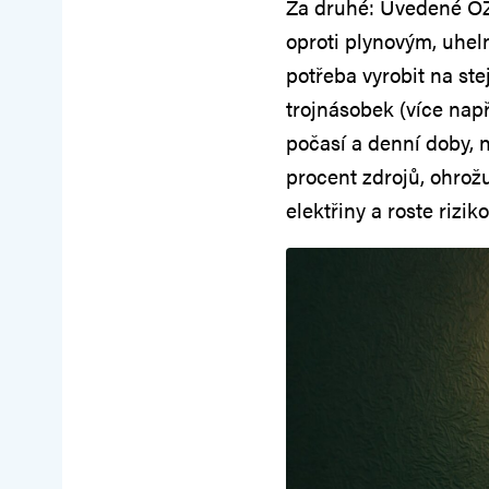
Za druhé: Uvedené OZE
oproti plynovým, uhel
potřeba vyrobit na st
trojnásobek (více nap
počasí a denní doby, ni
procent zdrojů, ohrožuj
elektřiny a roste rizik