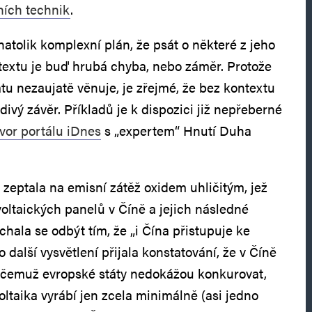
ních technik
.
atolik komplexní plán, že psát o některé z jeho
textu je buď hrubá chyba, nebo záměr. Protože
u nezaujatě věnuje, je zřejmé, že bez kontextu
ivý závěr. Příkladů je k dispozici již nepřeberné
vor portálu iDnes
s „expertem“ Hnutí Duha
 zeptala na emisní zátěž oxidem uhličitým, jež
voltaických panelů v Číně a jejich následné
hala se odbýt tím, že „i Čína přistupuje ke
o další vysvětlení přijala konstatování, že v Číně
a, čemuž evropské státy nedokážou konkurovat,
voltaika vyrábí jen zcela minimálně (asi jedno