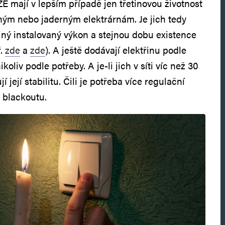
 mají v lepším případě jen třetinovou životnost
ným nebo jaderným elektrárnám. Je jich tedy
ejný instalovaný výkon a stejnou dobu existence
ř.
zde
a
zde
). A ještě dodávají elektřinu podle
koliv podle potřeby. A je-li jich v síti víc než 30
í její stabilitu. Čili je potřeba více regulační
o blackoutu.