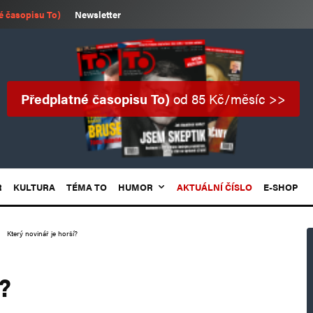
é časopisu To)
Newsletter
Předplatné časopisu To)
od 85 Kč/měsíc >>
R
KULTURA
TÉMA TO
HUMOR
AKTUÁLNÍ ČÍSLO
E-SHOP
Který novinář je horší?
?