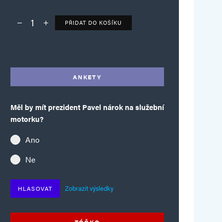
PŘIDAT DO KOŠÍKU
Deník TO – verze bez reklam množství
Alternative:
ANKETY
Měl by mít prezident Pavel nárok na služební
motorku?
Ano
Ne
Zobrazit výsledky
HLASOVAT
TÓČKO