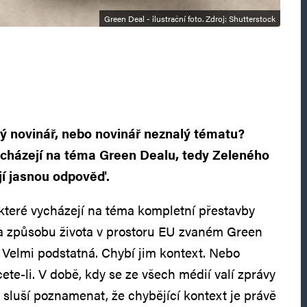
Green Deal - ilustrační foto. Zdroj: Shutterstock
tý novinář, nebo novinář neznalý tématu?
vycházejí na téma Green Dealu, tedy Zeleného
jí jasnou odpověď.
 které vycházejí na téma kompletní přestavby
 a způsobu života v prostoru EU zvaném Green
. Velmi podstatná. Chybí jim kontext. Nebo
te-li. V době, kdy se ze všech médií valí zprávy
 sluší poznamenat, že chybějící kontext je právě