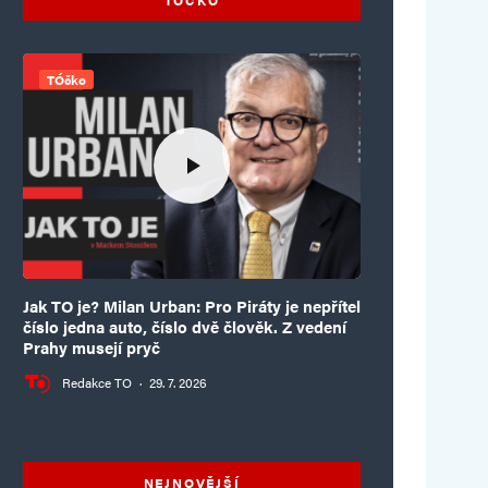
TÓčko
Jak TO je? Milan Urban: Pro Piráty je nepřítel
číslo jedna auto, číslo dvě člověk. Z vedení
Prahy musejí pryč
Redakce TO
·
29. 7. 2026
NEJNOVĚJŠÍ