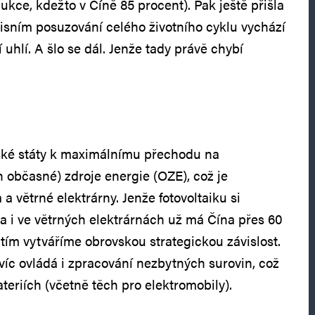
kce, kdežto v Číně 85 procent). Pak ještě přišla
isním posuzování celého životního cyklu vychází
 uhlí. A šlo se dál. Jenže tady právě chybí
nské státy k maximálnímu přechodu na
n občasné) zdroje energie (OZE), což je
 a větrné elektrárny. Jenže fotovoltaiku si
a i ve větrných elektrárnách už má Čína přes 60
 tím vytváříme obrovskou strategickou závislost.
víc ovládá i zpracování nezbytných surovin, což
ateriích (včetně těch pro elektromobily).