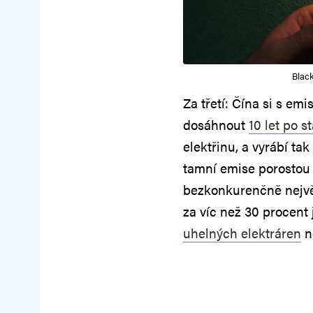
Black
Za třetí: Čína si s e
dosáhnout
10 let po s
elektřinu, a vyrábí tak
tamní emise porostou 
bezkonkurenčně nejvě
za víc než 30 procent
uhelných elektráren
n