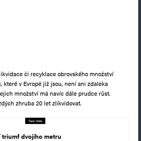
 likvidace či recyklace obrovského množství
, které v Evropě již jsou, není ani zdaleka
 Jejich množství má navíc dále prudce růst.
dých zhruba 20 let zlikvidovat.
Také čtěte
í triumf dvojího metru