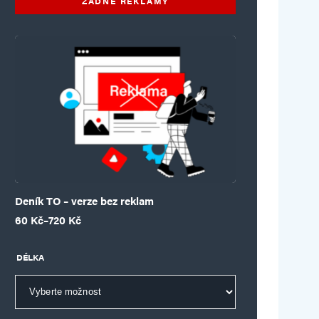
ŽÁDNÉ REKLAMY
Deník TO – verze bez reklam
Rozpětí cen: 60 Kč až 720 Kč
60
Kč
–
720
Kč
DÉLKA