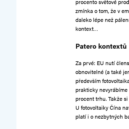
procento světové produ
zmínka o tom, že v em
daleko lépe než pálení
kontext…
Patero kontextů
Za prvé: EU nutí čle
obnovitelné (a také je
především fotovoltaika
prakticky nevyrábíme 
procent trhu. Takže si
U fotovoltaiky Čína na
platí i o nezbytných b