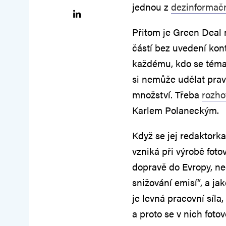
jednou z
dezinformač
Přitom je Green Deal n
částí bez uvedení kon
každému, kdo se témat
si nemůže udělat pravd
množství. Třeba
rozho
Karlem Polaneckým.
Když se jej redaktorka
vzniká při výrobě foto
dopravě do Evropy, nec
snižování emisí“, a jak
je levná pracovní síl
a proto se v nich foto