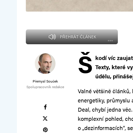
PŘEHRÁT ČLÁNEK
Š
kodí víc zauja
Texty, které 
údělu, přináše
Přemysl Souček
Spolupracovník redakce
Valné většině článků,
energetiky, průmyslu
Deal, chybí jedna věc
komplexní pohled, chce
o „dezinformacích“, se