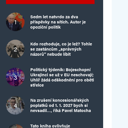
Sedm let natvrdo za dva
příspěvky na sítích. Autor je
opoziční politik
Kdo rozhoduje, co je lež? Tohle
se zastáncům „správných
názorů“ nebude líbit
Politický týdeník: Bojeschopní
Ukrajinci se už v EU neschovají;
Uhlíř žádá odškodnění pro oběti
střelce
Na zrušení koncesionářských
poplatků od 1. 1. 2027 bych si
nevsadil…, říká Pavel Matocha
Tato kniha ovlivňuje