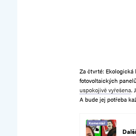
Za čtvrté: Ekologická
fotovoltaických panelů
uspokojivě vyřešena
.
A bude jej potřeba kaž
Komentář
Dalš