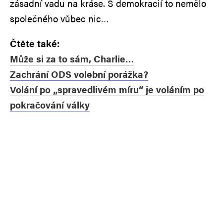
zásadní vadu na kráse. S demokracií to nemělo
společného vůbec nic…
Čtěte také:
Může si za to sám, Charlie…
Zachrání ODS volební porážka?
Volání po „spravedlivém míru“ je voláním po
pokračování války