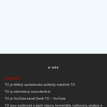
O NÁS
Co je TO?
TO je tištěný společensko-politický měsíčník TO
TO je internetový www.denik.to
TO je YouTube kanál Deník TO – YouTube
TO jsou osobnosti a jejich názory, komentáře, rozhovory, analýzy a