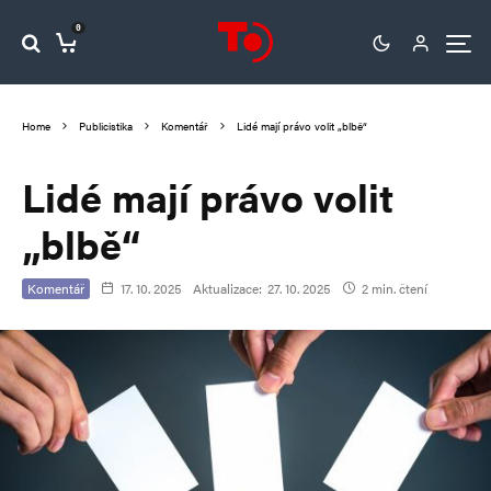
0
Home
Publicistika
Komentář
Lidé mají právo volit „blbě“
Lidé mají právo volit
„blbě“
Komentář
17. 10. 2025
Aktualizace:
27. 10. 2025
2 min. čtení