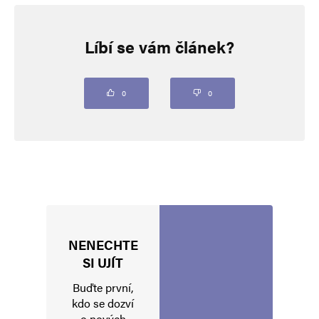
Napsat komentář
Líbí se vám článek?
Vaše e-mailová adresa nebude zveřejněna.
Vyžadované informace jsou
označeny
*
Komentář
*
0
0
NENECHTE
Jméno
*
SI UJÍT
Buďte první,
kdo se dozví
o nových