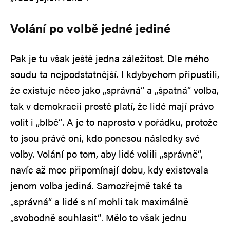
Volání po volbě jedné jediné
Pak je tu však ještě jedna záležitost. Dle mého
soudu ta nejpodstatnější. I kdybychom připustili,
že existuje něco jako „správná“ a „špatná“ volba,
tak v demokracii prostě platí, že lidé mají právo
volit i „blbě“. A je to naprosto v pořádku, protože
to jsou právě oni, kdo ponesou následky své
volby. Volání po tom, aby lidé volili „správně“,
navíc až moc připomínají dobu, kdy existovala
jenom volba jediná. Samozřejmě také ta
„správná“ a lidé s ní mohli tak maximálně
„svobodně souhlasit“. Mělo to však jednu