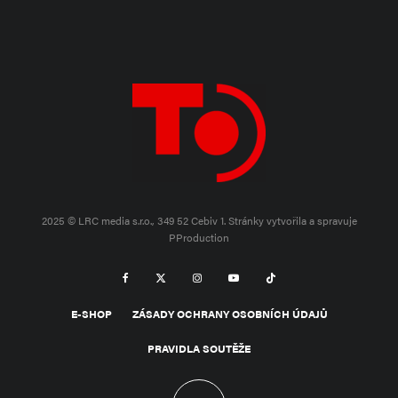
2025 © LRC media s.r.o., 349 52 Cebiv 1.
Stránky vytvořila a spravuje
PProduction
E-SHOP
ZÁSADY OCHRANY OSOBNÍCH ÚDAJŮ
PRAVIDLA SOUTĚŽE