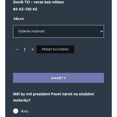
Deník TO – verze bez reklam
Rozpětí cen: 60 Kč až 720 Kč
60
Kč
–
720
Kč
DÉLKA
PŘIDAT DO KOŠÍKU
Deník TO – verze bez reklam množství
Alternative:
ANKETY
Měl by mít prezident Pavel nárok na služební
motorku?
Ano