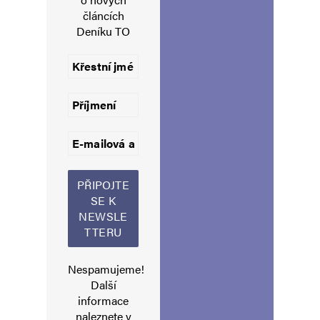
E-mail
*
Webová stránka
článcích
Deníku TO
Uložit do prohlížeče jméno, e-mail a webovou stránku pro budoucí
komentáře.
Informujte mě o nových komentářích e-mailem.
Informujte mě o nových příspěvcích e-mailem.
Alternative:
Nespamujeme!
Další
informace
naleznete v