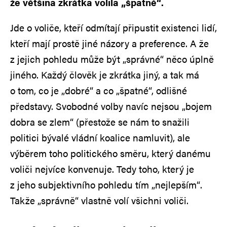
že většina zkrátka volila „špatně“.
Jde o voliče, kteří odmítají připustit existenci lidí,
kteří mají prostě jiné názory a preference. A že
z jejich pohledu může být „správné“ něco úplně
jiného. Každý člověk je zkrátka jiný, a tak má
o tom, co je „dobré“ a co „špatné“, odlišné
představy. Svobodné volby navíc nejsou „bojem
dobra se zlem“ (přestože se nám to snažili
politici bývalé vládní koalice namluvit), ale
výběrem toho politického směru, který danému
voliči nejvíce konvenuje. Tedy toho, který je
z jeho subjektivního pohledu tím „nejlepším“.
Takže „správně“ vlastně volí všichni voliči.