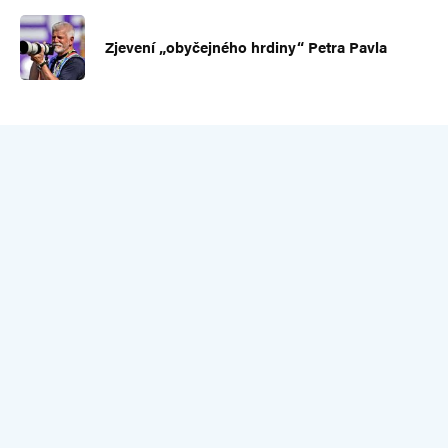
Zjevení „obyčejného hrdiny“ Petra Pavla