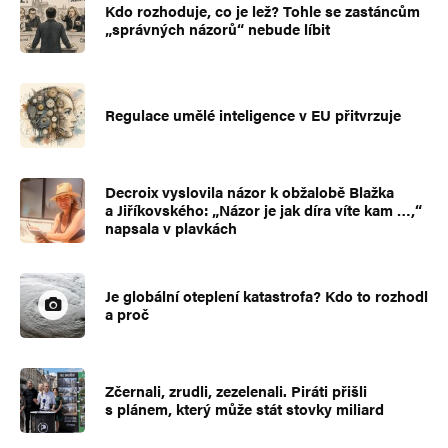
Kdo rozhoduje, co je lež? Tohle se zastáncům
„správných názorů“ nebude líbit
Regulace umělé inteligence v EU přitvrzuje
Decroix vyslovila názor k obžalobě Blažka
a Jiříkovského: „Názor je jak díra víte kam …,“
napsala v plavkách
Je globální oteplení katastrofa? Kdo to rozhodl
a proč
Zčernali, zrudli, zezelenali. Piráti přišli
s plánem, který může stát stovky miliard