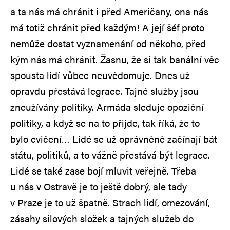
a ta nás má chránit i před Američany, ona nás
má totiž chránit před každým! A její šéf proto
nemůže dostat vyznamenání od někoho, před
kým nás má chránit. Žasnu, že si tak banální věc
spousta lidí vůbec neuvědomuje. Dnes už
opravdu přestává legrace. Tajné služby jsou
zneužívány politiky. Armáda sleduje opoziční
politiky, a když se na to přijde, tak říká, že to
bylo cvičení… Lidé se už oprávněně začínají bát
státu, politiků, a to vážně přestává být legrace.
Lidé se také zase bojí mluvit veřejně. Třeba
u nás v Ostravě je to ještě dobrý, ale tady
v Praze je to už špatně. Strach lidí, omezování,
zásahy silových složek a tajných služeb do