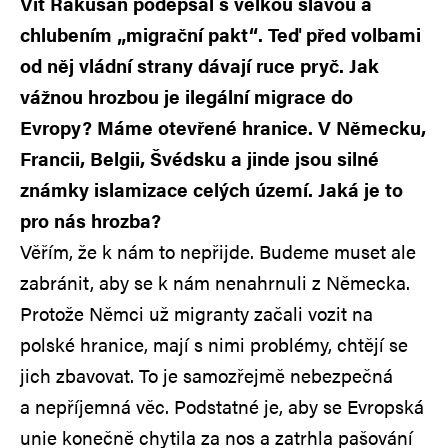
Vít Rakušan podepsal s velkou slávou a
chlubením „migrační pakt“. Teď před volbami
od něj vládní strany dávají ruce pryč. Jak
vážnou hrozbou je ilegální migrace do
Evropy? Máme otevřené hranice. V Německu,
Francii, Belgii, Švédsku a jinde jsou silné
známky islamizace celých území. Jaká je to
pro nás hrozba?
Věřím, že k nám to nepřijde. Budeme muset ale
zabránit, aby se k nám nenahrnuli z Německa.
Protože Němci už migranty začali vozit na
polské hranice, mají s nimi problémy, chtějí se
jich zbavovat. To je samozřejmě nebezpečná
a nepříjemná věc. Podstatné je, aby se Evropská
unie konečně chytila za nos a zatrhla pašování