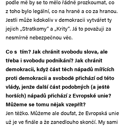
podle mě by se to mělo řádně prozkoumat, co
z toho bylo legální, co na hraně a co za hranou.
Jestli může kdokoliv v demokracii vytvářet ty
jejich „Stratkomy“ a „Krity“. Já to považuji za
nesmírně nebezpečnou věc.
Co s tím? Jak chránit svobodu slova, ale
třeba i svobodu podnikání? Jak chránit
demokracii, když část těch nápadů mířících
proti demokracii a svobodě přichází od této
vlády, jenže další část podobných (a ještě
horších) nápadů přichází z Evropské unie?
Můžeme se tomu nějak vzepřít?
Jen těžko. Můžeme ale doufat, že Evropská unie
už je ve finále a že zanedlouho skončí. My sami