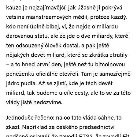
kauze je nejzajímavější, jak úžasně ji pokrývá
většina mainstreamových médií, protože každý,
kdo není úplně blbej, ví, že nejde o miliardu
darovanou státu, ale že jde o dvě miliardy, které
ten odsouzený člověk dostal, a pak ještě
nějakých devět miliard, které se zkrátka ztratily
– a to hned první den, ještě než tu bitcoinovou
peněženku oficiálně otevřeli. Tam je samozřejmě
jádro pudla. Až se zjistí, kde je těch devět
miliard, tak budeme u cíle cesty, ale to se za této
vlády jistě nedozvíme.
Jednoduše řečeno: na co tato vláda sáhne, to
zkazí. Například za českého předsednictví
nadšeně oslavují, že zavedli ETS2, že zavedli Fit