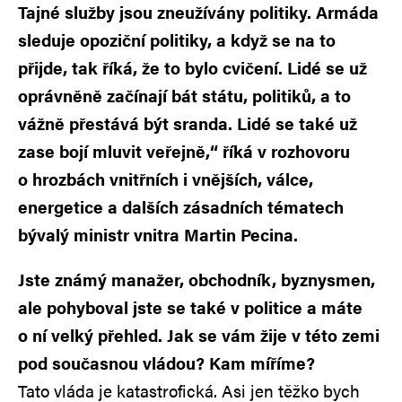
Tajné služby jsou zneužívány politiky. Armáda
sleduje opoziční politiky, a když se na to
přijde, tak říká, že to bylo cvičení. Lidé se už
oprávněně začínají bát státu, politiků, a to
vážně přestává být sranda. Lidé se také už
zase bojí mluvit veřejně,“ říká v rozhovoru
o hrozbách vnitřních i vnějších, válce,
energetice a dalších zásadních tématech
bývalý ministr vnitra Martin Pecina.
Jste známý manažer, obchodník, byznysmen,
ale pohyboval jste se také v politice a máte
o ní velký přehled. Jak se vám žije v této zemi
pod současnou vládou? Kam míříme?
Tato vláda je katastrofická. Asi jen těžko bych