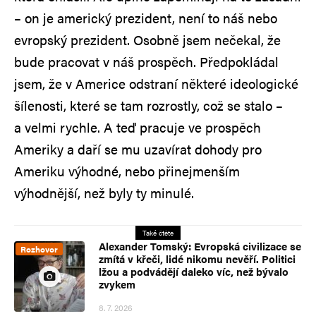
– on je americký prezident, není to náš nebo
evropský prezident. Osobně jsem nečekal, že
bude pracovat v náš prospěch. Předpokládal
jsem, že v Americe odstraní některé ideologické
šílenosti, které se tam rozrostly, což se stalo –
a velmi rychle. A teď pracuje ve prospěch
Ameriky a daří se mu uzavírat dohody pro
Ameriku výhodné, nebo přinejmenším
výhodnější, než byly ty minulé.
Také čtěte
Alexander Tomský: Evropská civilizace se
Rozhovor
zmítá v křeči, lidé nikomu nevěří. Politici
lžou a podvádějí daleko víc, než bývalo
zvykem
8. 7. 2026