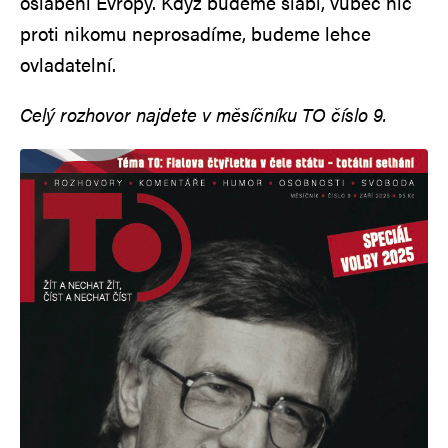
oslabení Evropy. Když budeme slabí, vůbec nic
proti nikomu neprosadíme, budeme lehce
ovladatelní.
Celý rozhovor najdete v měsíčníku TO číslo 9.