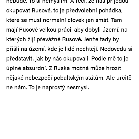
nebude. To si nemyslím. A řeči, že nás přijedou
okupovat Rusové, to je předvolební pohádka,
které se musí normální člověk jen smát. Tam
mají Rusové velkou práci, aby dobyli území, na
kterých žijí převážně Rusové. Jenže tady by
přišli na území, kde je lidé nechtějí. Nedovedu si
představit, jak by nás okupovali. Podle mě to je
úplně absurdní. Z Ruska možná může hrozit
nějaké nebezpečí pobaltským státům. Ale určitě
ne nám. To je naprostý nesmysl.