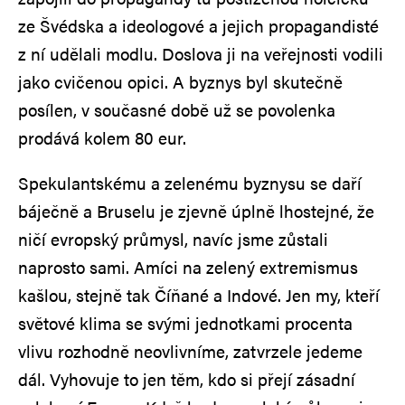
ze Švédska a ideologové a jejich propagandisté
z ní udělali modlu. Doslova ji na veřejnosti vodili
jako cvičenou opici. A byznys byl skutečně
posílen, v současné době už se povolenka
prodává kolem 80 eur.
Spekulantskému a zelenému byznysu se daří
báječně a Bruselu je zjevně úplně lhostejné, že
ničí evropský průmysl, navíc jsme zůstali
naprosto sami. Amíci na zelený extremismus
kašlou, stejně tak Číňané a Indové. Jen my, kteří
světové klima se svými jednotkami procenta
vlivu rozhodně neovlivníme, zatvrzele jedeme
dál. Vyhovuje to jen těm, kdo si přejí zásadní