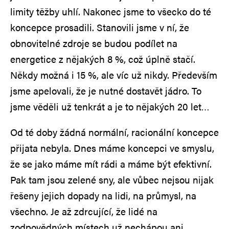
limity těžby uhlí. Nakonec jsme to všecko do té
koncepce prosadili. Stanovili jsme v ní, že
obnovitelné zdroje se budou podílet na
energetice z nějakých 8 %, což úplně stačí.
Někdy možná i 15 %, ale víc už nikdy. Především
jsme apelovali, že je nutné dostavět jádro. To
jsme věděli už tenkrát a je to nějakých 20 let…
Od té doby žádná normální, racionální koncepce
přijata nebyla. Dnes máme koncepci ve smyslu,
že se jako máme mít rádi a máme být efektivní.
Pak tam jsou zelené sny, ale vůbec nejsou nijak
řešeny jejich dopady na lidi, na průmysl, na
všechno. Je až zdrcující, že lidé na
zodpovědných místech už nechápou ani