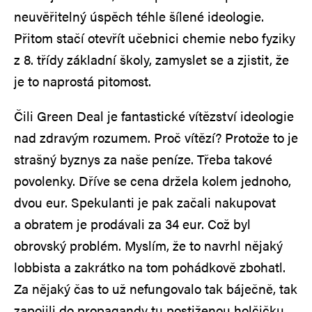
neuvěřitelný úspěch téhle šílené ideologie.
Přitom stačí otevřít učebnici chemie nebo fyziky
z 8. třídy základní školy, zamyslet se a zjistit, že
je to naprostá pitomost.
Čili Green Deal je fantastické vítězství ideologie
nad zdravým rozumem. Proč vítězí? Protože to je
strašný byznys za naše peníze. Třeba takové
povolenky. Dříve se cena držela kolem jednoho,
dvou eur. Spekulanti je pak začali nakupovat
a obratem je prodávali za 34 eur. Což byl
obrovský problém. Myslím, že to navrhl nějaký
lobbista a zakrátko na tom pohádkově zbohatl.
Za nějaký čas to už nefungovalo tak báječně, tak
zapojili do propagandy tu postiženou holčičku