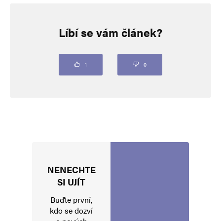
Napsat komentář
Líbí se vám článek?
Vaše e-mailová adresa nebude zveřejněna.
Vyžadované informace jsou
označeny
*
Komentář
*
1
0
NENECHTE
Jméno
*
SI UJÍT
Buďte první,
kdo se dozví