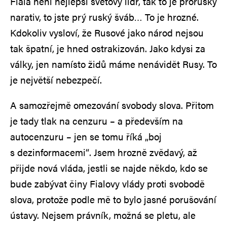
Fiala není nejlepší světový lídr, tak to je proruský
narativ, to jste prý ruský šváb… To je hrozné.
Kdokoliv vysloví, že Rusové jako národ nejsou
tak špatní, je hned ostrakizován. Jako kdysi za
války, jen namísto židů máme nenávidět Rusy. To
je největší nebezpečí.
A samozřejmě omezování svobody slova. Přitom
je tady tlak na cenzuru – a především na
autocenzuru – jen se tomu říká „boj
s dezinformacemi“. Jsem hrozně zvědavý, až
přijde nová vláda, jestli se najde někdo, kdo se
bude zabývat činy Fialovy vlády proti svobodě
slova, protože podle mě to bylo jasné porušování
ústavy. Nejsem právník, možná se pletu, ale