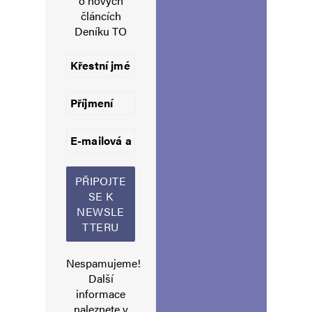
o nových
E-mail
*
Webová stránka
článcích
Deníku TO
Uložit do prohlížeče jméno, e-mail a webovou stránku pro budoucí
komentáře.
Informujte mě o nových komentářích e-mailem.
Informujte mě o nových příspěvcích e-mailem.
Alternative:
Nespamujeme!
Další
informace
naleznete v