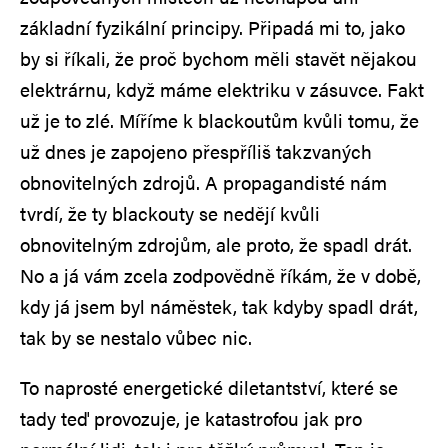
základní fyzikální principy. Připadá mi to, jako
by si říkali, že proč bychom měli stavět nějakou
elektrárnu, když máme elektriku v zásuvce. Fakt
už je to zlé. Míříme k blackoutům kvůli tomu, že
už dnes je zapojeno přespříliš takzvaných
obnovitelných zdrojů. A propagandisté nám
tvrdí, že ty blackouty se nedějí kvůli
obnovitelným zdrojům, ale proto, že spadl drát.
No a já vám zcela zodpovědně říkám, že v době,
kdy já jsem byl náměstek, tak kdyby spadl drát,
tak by se nestalo vůbec nic.
To naprosté energetické diletantství, které se
tady teď provozuje, je katastrofou jak pro