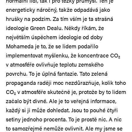
normální lidi, tak i pro těžký průmysl. Ten je
energeticky náročný, takže odpadává jako
hrušky na podzim. Za tím vším je ta strašná
ideologie Green Dealu. Někdy říkám, že
největším úspěchem ideologie od doby
Mohameda je to, že se lidem podařilo
implementovat myšlenku, že koncentrace CO₂
v atmosféře ovlivňuje teplotu zemského
povrchu. To je úplná fantazie. Tato zelená
propaganda raději moc nezdůrazňuje, kolik toho
CO₂ v atmosféře skutečně je, protože by to lidem
začalo být divné. Ale je to veřejná informace,
každý si ji může dohledat. Jsou to pouhé čtyři
setiny jednoho procenta. To je prostě nic. A nic
to samozřejmě nemůže ovlivnit. Ale my jsme se