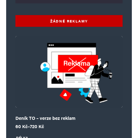
ŽÁDNÉ REKLAMY
Deník TO – verze bez reklam
Rozpětí cen: 60 Kč až 720 Kč
60
Kč
–
720
Kč
DÉLKA