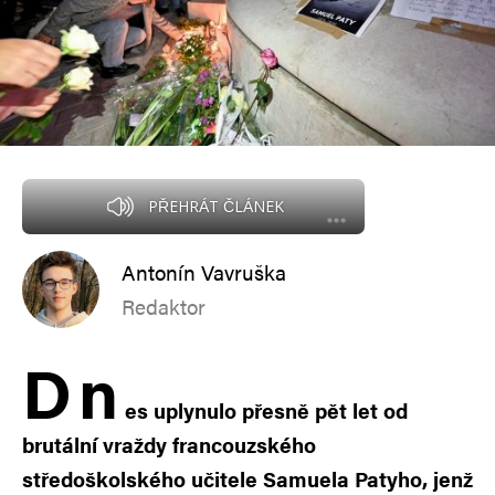
PŘEHRÁT ČLÁNEK
Antonín Vavruška
Redaktor
D
n
es uplynulo přesně pět let od
brutální vraždy francouzského
středoškolského učitele Samuela Patyho, jenž