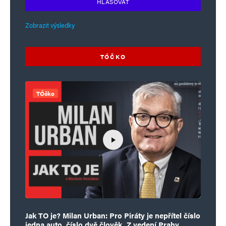
HLASOVAT
Zobrazit výsledky
TÓČKO
TÓčko
Jak TO je? Milan Urban: Pro Piráty je nepřítel číslo
jedna auto, číslo dvě člověk. Z vedení Prahy