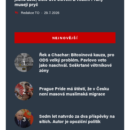
musejí pryč
Redakce TO
·
29. 7. 2026
NEJNOVĚJŠÍ
Řek a Chachar: Bitcoinová kauza, pro
ODS velký problém. Pavlovo veto
jako naschvál. Seškrtané větrníkové
zóny
Prague Pride má štěstí, že v Česku
není masová muslimská migrace
Sedm let natvrdo za dva příspěvky na
sítích. Autor je opoziční politik