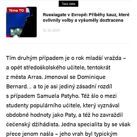
Také čtěte
Téma TO
Russiagate v Evropě: Příběhy kauz, které
ovlivnily volby a vyšuměly doztracena
12. 12. 2024
Tím druhým případem je o rok mladší vražda –
a opět středoškolského učitele, tentokrát
z města Arras. Jmenoval se Dominique
Bernard… a to je asi jediný zásadní rozdíl
s případem Samuela Patyho. Též šlo o mezi
studenty populárního učitele, který vyznával
obdobné hodnoty jako Paty, a též ho zavraždil
čečenský džihádista. Jedna specialita by se však
přece jenom našla – jeho vrah byl typickým