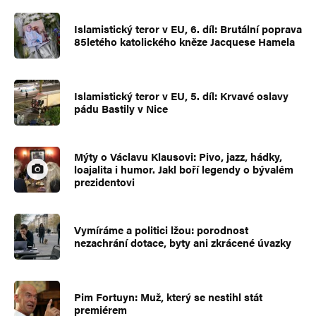
Islamistický teror v EU, 6. díl: Brutální poprava
85letého katolického kněze Jacquese Hamela
Islamistický teror v EU, 5. díl: Krvavé oslavy
pádu Bastily v Nice
Mýty o Václavu Klausovi: Pivo, jazz, hádky,
loajalita i humor. Jakl boří legendy o bývalém
prezidentovi
Vymíráme a politici lžou: porodnost
nezachrání dotace, byty ani zkrácené úvazky
Pim Fortuyn: Muž, který se nestihl stát
premiérem