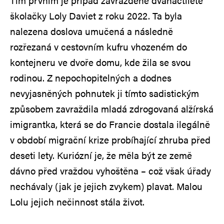
Tím prvním je případ zavražděné dvanáctileté
školačky Loly Daviet z roku 2022. Ta byla
nalezena doslova umučená a následně
rozřezaná v cestovním kufru vhozeném do
kontejneru ve dvoře domu, kde žila se svou
rodinou. Z nepochopitelných a dodnes
nevyjasněných pohnutek ji tímto sadistickým
způsobem zavraždila mladá zdrogovaná alžírská
imigrantka, která se do Francie dostala ilegálně
v období migrační krize probíhající zhruba před
deseti lety. Kuriózní je, že měla být ze země
dávno před vraždou vyhoštěna – což však úřady
nechávaly (jak je jejich zvykem) plavat. Malou
Lolu jejich nečinnost stála život.