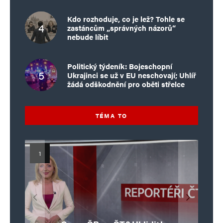
Kdo rozhoduje, co je lež? Tohle se
zastáncům „správných názorů“
nebude líbit
Politický týdeník: Bojeschopní
Ukrajinci se už v EU neschovají; Uhlíř
žádá odškodnění pro oběti střelce
TÉMA TO
Islamistický teror v EU, 6. díl:
Mýty o Václavu Klausovi:
Vymíráme a politici lžou:
Islamistický teror v EU, 5. díl:
Brutální poprava 85letého
Pivo, jazz, hádky, loajalita
porodnost nezachrání
katolického kněze Jacquese
Pim Fortuyn: Muž, který se
Krvavé oslavy pádu Bastily
dotace, byty ani zkrácené
i humor. Jakl boří legendy