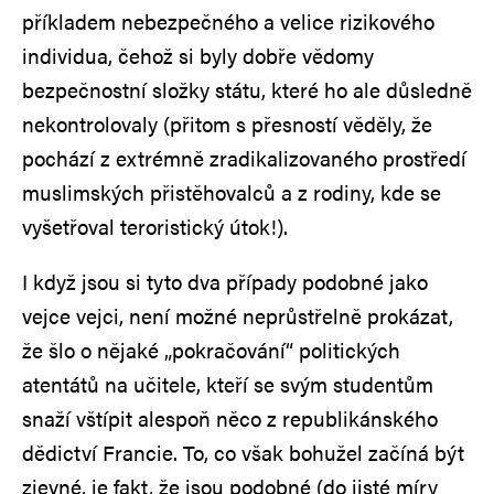
příkladem nebezpečného a velice rizikového
individua, čehož si byly dobře vědomy
bezpečnostní složky státu, které ho ale důsledně
nekontrolovaly (přitom s přesností věděly, že
pochází z extrémně zradikalizovaného prostředí
muslimských přistěhovalců a z rodiny, kde se
vyšetřoval teroristický útok!).
I když jsou si tyto dva případy podobné jako
vejce vejci, není možné neprůstřelně prokázat,
že šlo o nějaké „pokračování“ politických
atentátů na učitele, kteří se svým studentům
snaží vštípit alespoň něco z republikánského
dědictví Francie. To, co však bohužel začíná být
zjevné, je fakt, že jsou podobné (do jisté míry