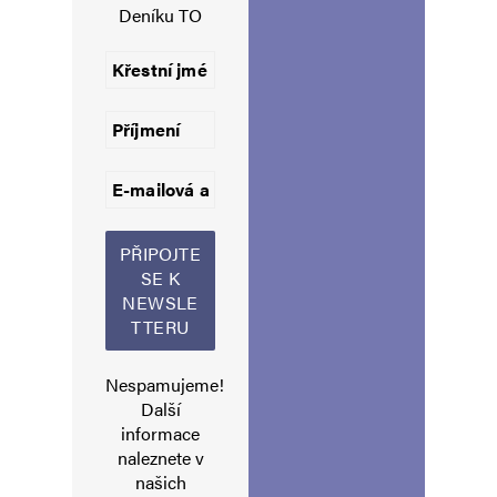
Deníku TO
Uložit do prohlížeče jméno, e-mail a webovou stránku pro budoucí
komentáře.
Informujte mě o nových komentářích e-mailem.
Informujte mě o nových příspěvcích e-mailem.
Alternative:
Nespamujeme!
Další
informace
naleznete v
našich