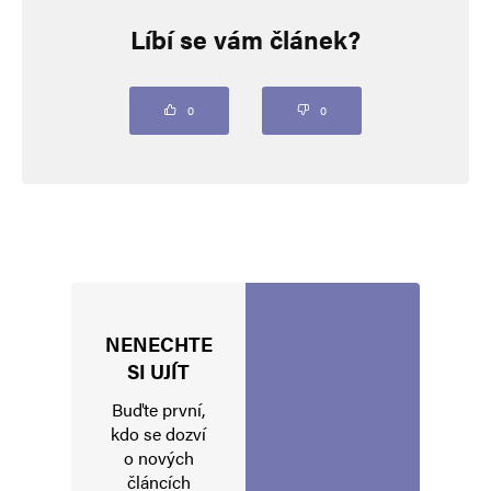
Líbí se vám článek?
Vaše e-mailová adresa nebude zveřejněna.
Vyžadované informace jsou
označeny
*
Komentář
*
0
0
NENECHTE
Jméno
*
SI UJÍT
Buďte první,
kdo se dozví
o nových
E-mail
*
Webová stránka
článcích