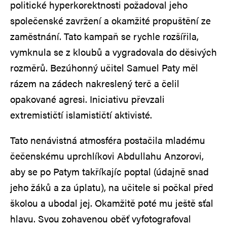
politické hyperkorektnosti požadoval jeho
společenské zavržení a okamžité propuštění ze
zaměstnání. Tato kampaň se rychle rozšířila,
vymknula se z kloubů a vygradovala do děsivých
rozměrů. Bezúhonný učitel Samuel Paty měl
rázem na zádech nakreslený terč a čelil
opakované agresi. Iniciativu převzali
extremističtí islamističtí aktivisté.
Tato nenávistná atmosféra postačila mladému
čečenskému uprchlíkovi Abdullahu Anzorovi,
aby se po Patym takříkajíc poptal (údajně snad
jeho žáků a za úplatu), na učitele si počkal před
školou a ubodal jej. Okamžitě poté mu ještě sťal
hlavu. Svou zohavenou oběť vyfotografoval