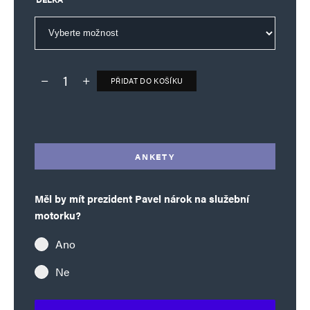
PŘIDAT DO KOŠÍKU
Deník TO – verze bez reklam množství
Alternative:
ANKETY
Měl by mít prezident Pavel nárok na služební
motorku?
Ano
Ne