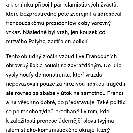
a k snímku připojil pár islamistických žvástů,
které bezprostředně poté zveřejnil a adresoval
francouzskému prezidentovi coby varovný
vzkaz. Následně byl vrah, jen kousek od
mrtvého Patyho, zastřelen policií.
Tento obludný zločin vzbudil ve Francouzích
obrovský šok a soucit se zavražděným. Do ulic
vyšly houfy demonstrantů, kteří vraždu
nepovažovali pouze za hrozivou lidskou tragédii,
ale rovněž za zbabělý útok na samotnou Francii
a na všechno dobré, co představuje. Také politici
se po mnoho týdnů předháněli v tom, kdo
k záležitosti pronese údernější slova (vyjma
islamisticko-komunistického okraje, který