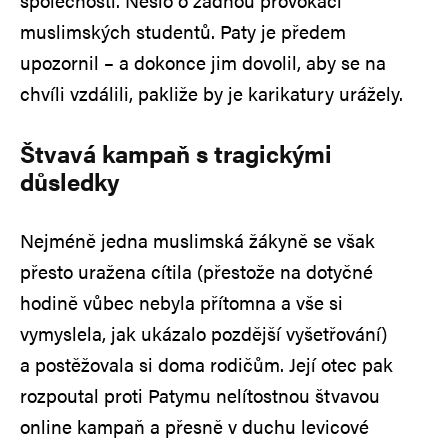
společnosti. Nešlo o žádnou provokaci
muslimských studentů. Paty je předem
upozornil – a dokonce jim dovolil, aby se na
chvíli vzdálili, pakliže by je karikatury urážely.
Štvavá kampaň s tragickými
důsledky
Nejméně jedna muslimská žákyně se však
přesto uražena cítila (přestože na dotyčné
hodině vůbec nebyla přítomna a vše si
vymyslela, jak ukázalo pozdější vyšetřování)
a postěžovala si doma rodičům. Její otec pak
rozpoutal proti Patymu nelítostnou štvavou
online kampaň a přesně v duchu levicové