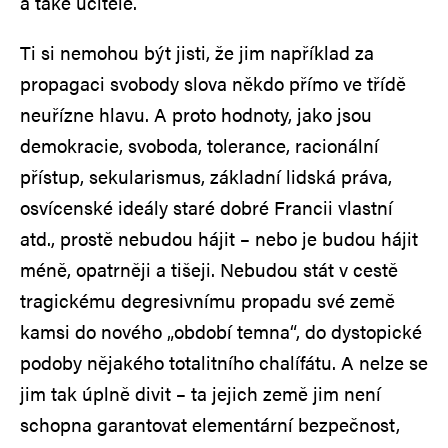
a také učitele.
Ti si nemohou být jisti, že jim například za
propagaci svobody slova někdo přímo ve třídě
neuřízne hlavu. A proto hodnoty, jako jsou
demokracie, svoboda, tolerance, racionální
přístup, sekularismus, základní lidská práva,
osvícenské ideály staré dobré Francii vlastní
atd., prostě nebudou hájit – nebo je budou hájit
méně, opatrněji a tišeji. Nebudou stát v cestě
tragickému degresivnímu propadu své země
kamsi do nového „období temna“, do dystopické
podoby nějakého totalitního chalífátu. A nelze se
jim tak úplně divit – ta jejich země jim není
schopna garantovat elementární bezpečnost,