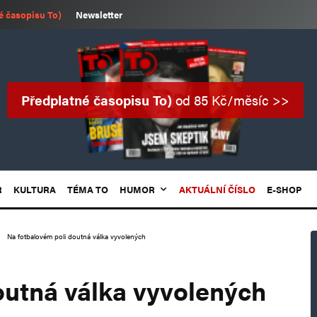
é časopisu To)
Newsletter
Předplatné časopisu To)
od 85 Kč/měsíc >>
R
KULTURA
TÉMA TO
HUMOR
AKTUÁLNÍ ČÍSLO
E-SHOP
Na fotbalovém poli doutná válka vyvolených
outná válka vyvolených