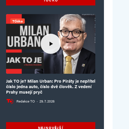
TÓčko
Jak TO je? Milan Urban: Pro Piráty je nepřítel
číslo jedna auto, číslo dvě člověk. Z vedení
Prahy musejí pryč
Redakce TO
·
29. 7. 2026
NEJNOVĚJŠÍ