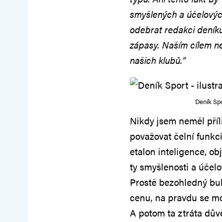
smyšlených a účelových
odebrat redakci deník
zápasy. Naším cílem ne
našich klubů.“
Deník Spo
Nikdy jsem neměl příl
považovat čelní funkc
etalon inteligence, obj
ty smyšlenosti a účel
Prostě bezohledný bu
cenu, na pravdu se moc
A potom ta ztráta dův