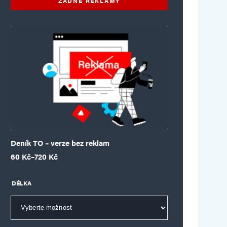
ŽÁDNÉ REKLAMY
Deník TO – verze bez reklam
Rozpětí cen: 60 Kč až 720 Kč
60
Kč
–
720
Kč
DÉLKA