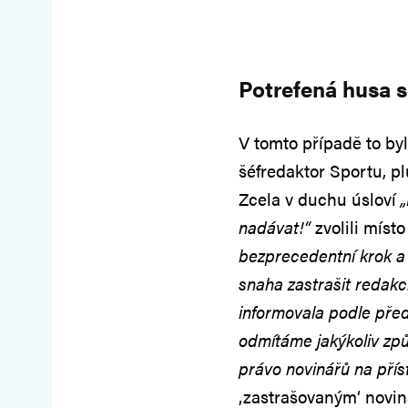
Potrefená husa 
V tomto případě to by
šéfredaktor Sportu, p
Zcela v duchu úsloví
nadávat!“
zvolili míst
bezprecedentní krok a
snaha zastrašit redakc
informovala podle před
odmítáme jakýkoliv způ
právo novinářů na přís
‚zastrašovaným‘ novin