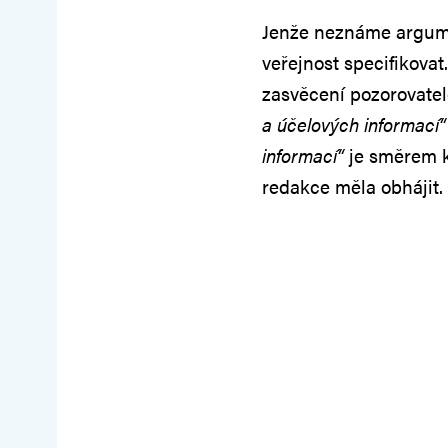
Jenže neznáme argumen
veřejnost specifikova
zasvěcení pozorovatel
a účelových informací“
informací“
je směrem k
redakce měla obhájit.