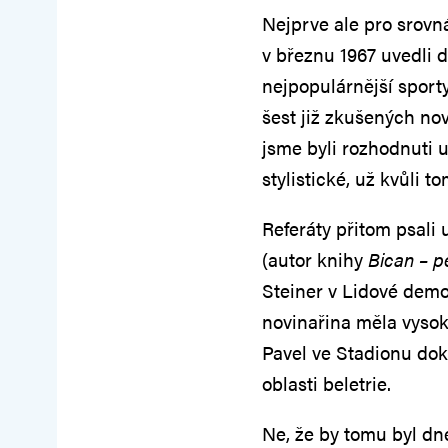
Nejprve ale pro srovn
v březnu 1967 uvedli d
nejpopulárnější sport
šest již zkušených no
jsme byli rozhodnuti 
stylistické, už kvůli t
Referáty přitom psali 
(autor knihy
Bican – pě
Steiner v Lidové demo
novinařina měla vysoko
Pavel ve Stadionu doká
oblasti beletrie.
Ne, že by tomu byl dne