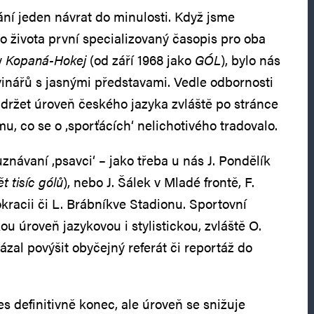
ání jeden návrat do minulosti. Když jsme
o života první specializovaný časopis pro oba
y
Kopaná-Hokej
(od září 1968 jako
GÓL
), bylo nás
vinářů s jasnými představami. Vedle odbornosti
udržet úroveň českého jazyka zvláště po stránce
omu, co se o ‚sporťácích‘ nelichotivého tradovalo.
uznávaní ‚psavci‘ – jako třeba u nás J. Pondělík
t tisíc gólů
), nebo J. Šálek v Mladé frontě, F.
kracii či L. Brábníkve Stadionu. Sportovní
u úroveň jazykovou i stylistickou, zvláště O.
zal povýšit obyčejný referát či reportáž do
s definitivně konec, ale úroveň se snižuje