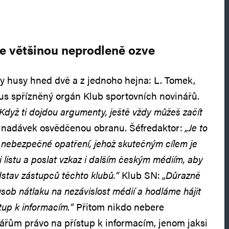
se většinou neprodleně ozve
ly husy hned dvě a z jednoho hejna: L. Tomek,
lus spřízněný orgán Klub sportovních novinářů.
„Když ti dojdou argumenty, ještě vždy můžeš začít
o nadávek osvědčenou obranu. Šéfredaktor:
„Je to
 nebezpečné opatření, jehož skutečným cílem je
i listu a poslat vzkaz i dalším českým médiím, aby
stav zástupců těchto klubů.“
Klub SN:
„Důrazně
sob nátlaku na nezávislost médií a hodláme hájit
tup k informacím.“
Přitom nikdo nebere
ářům právo na přístup k informacím, jenom jaksi