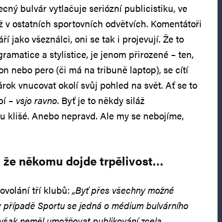
ný bulvár vytlačuje seriózní publicistiku, ve
ež v ostatních sportovních odvětvích. Komentátoři
ří jako všeználci, oni se tak i projevují. Že to
ramatice a stylistice, je jenom přirozené – ten,
on nebo pero (či má na tribuně laptop), se cítí
rok vnucovat okolí svůj pohled na svět. Ať se to
bí –
vsjo ravno
. Byť je to někdy siláž
 klišé. Anebo nepravd. Ale my se nebojíme,
, že někomu dojde trpělivost…
rovolání tří klubů:
„Byť přes všechny možné
 případě Sportu se jedná o médium bulvárního
y však neměl umožňovat publikování zcela