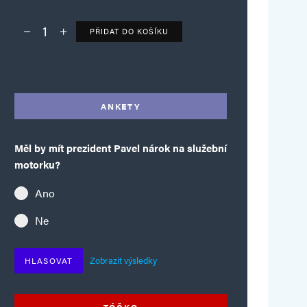
PŘIDAT DO KOŠÍKU
Deník TO – verze bez reklam množství
Alternative:
ANKETY
Měl by mít prezident Pavel nárok na služební
motorku?
Ano
Ne
Zobrazit výsledky
HLASOVAT
TÓČKO