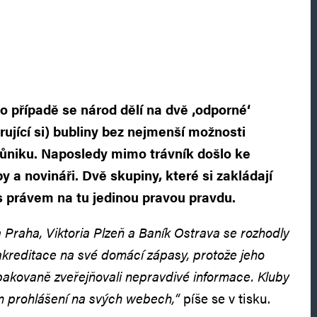
to případě se národ dělí na dvě ‚odporné‘
ující si) bubliny bez nejmenší možnosti
ůniku. Naposledy mimo trávník došlo ke
y a novináři. Dvě skupiny, které si zakládají
s právem na tu jedinou pravou pravdu.
a Praha, Viktoria Plzeň a Baník Ostrava se rozhodly
akreditace na své domácí zápasy, protože jeho
pakovaně zveřejňovali nepravdivé informace. Kluby
m prohlášení na svých webech,“
píše se v tisku.