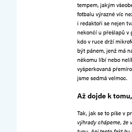
tempem, jakým všeobec
fotbalu výrazně víc n
i redaktoři se nejen tvá
nekončí u přešlapů v g
kdo v ruce drží mikrof
být pánem, jenž má ná
někomu líbí nebo nelí
vyšperkovaná přemírou
jsme sedmá velmoc.
Až dojde k tomu
Tak, jak se to píše v p
výhrady chápeme, že v
typu. Ani tento fakt b