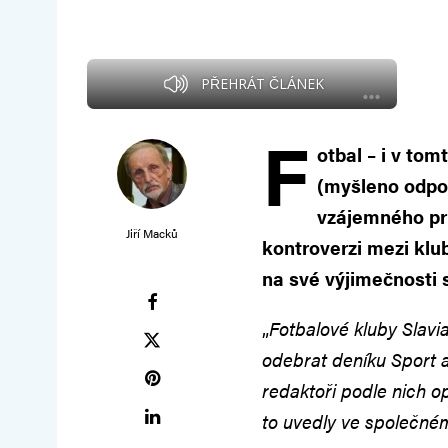
PŘEHRÁT ČLÁNEK
F
otbal – i v tom
(myšleno odpor
vzájemného pr
Jiří Macků
kontroverzi mezi klub
na své výjimečnosti 
„
Fotbalové kluby Slavi
odebrat deníku Sport 
redaktoři podle nich o
to uvedly ve společné