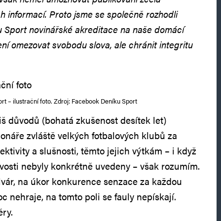
 informací. Proto jsme se společně rozhodli
u Sport novinářské akreditace na naše domácí
ní omezovat svobodu slova, ale chránit integritu
rt – ilustrační foto. Zdroj: Facebook Deníku Sport
iš důvodů (bohatá zkušenost desítek let)
ionáře zvláště velkých fotbalových klubů za
ektivity a slušnosti, těmto jejich výtkám – i když
ovosti nebyly konkrétně uvedeny – však rozumím.
lvár, na úkor konkurence senzace za každou
 nehraje, na tomto poli se fauly nepískají.
ěry.