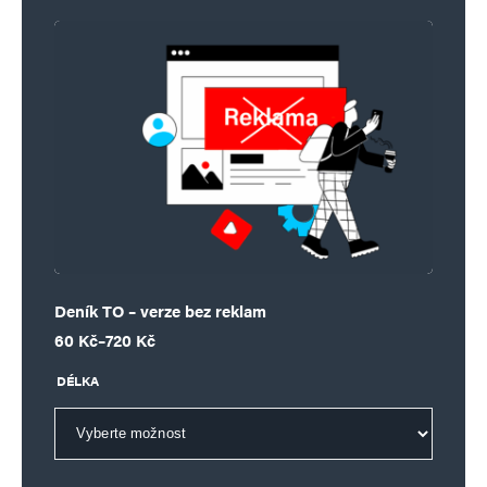
Deník TO – verze bez reklam
Rozpětí cen: 60 Kč až 720 Kč
60
Kč
–
720
Kč
DÉLKA