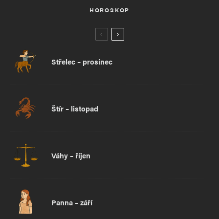
HOROSKOP
Střelec – prosinec
Štír – listopad
Váhy – říjen
Panna – září