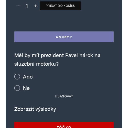
PŘIDAT DO KOŠÍKU
Deník TO – verze bez reklam množství
Alternative:
ANKETY
Měl by mít prezident Pavel nárok na
služební motorku?
Ano
Ne
HLASOVAT
Zobrazit výsledky
TÓČKO