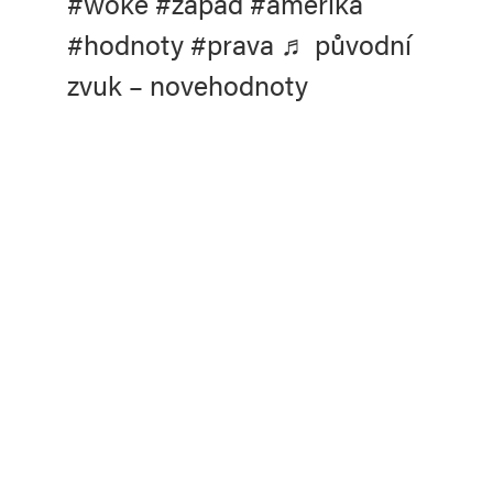
#woke
#zapad
#amerika
#hodnoty
#prava
♬ původní
zvuk – novehodnoty