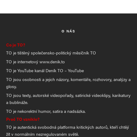
O NÁS
Co je TO?
TO je tištěný společensko-politický měsíčník TO
TO je internetový www.denik.to
TO je YouTube kanál Deník TO – YouTube
TO jsou osobnosti a jejich názory, komentáře, rozhovory, analýzy a
glosy.
TO jsou texty, autorské videopořady, satirické videoklipy, karikatury
a bublináže.
TO je nekorektní humor, satira a nadsázka.
Proč TO vzniklo?
TO je autentická svobodná platforma kritických autorů, kteří chtějí
žít v normálním nezregulovaném světě.