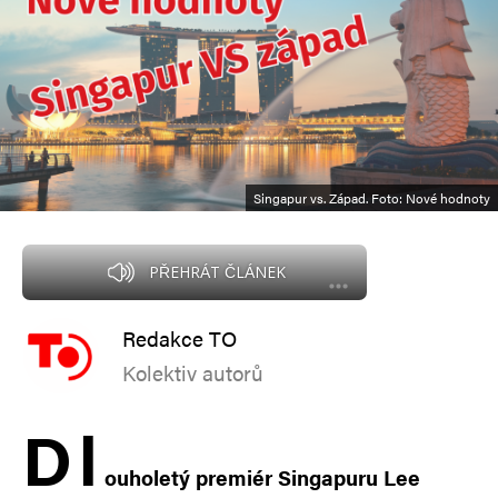
Singapur vs. Západ. Foto: Nové hodnoty
PŘEHRÁT ČLÁNEK
Redakce TO
Kolektiv autorů
D
l
ouholetý premiér Singapuru Lee