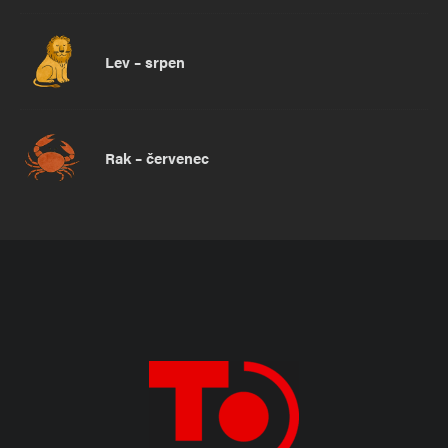
Lev – srpen
Rak – červenec