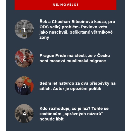
NEJNOVĚJŠÍ
Řek a Chachar: Bitcoinová kauza, pro
ODS velký problém. Pavlovo veto
jako naschvál. Seškrtané větrníkové
zóny
Prague Pride má štěstí, že v Česku
není masová muslimská migrace
Sedm let natvrdo za dva příspěvky na
sítích. Autor je opoziční politik
Kdo rozhoduje, co je lež? Tohle se
zastáncům „správných názorů“
nebude líbit