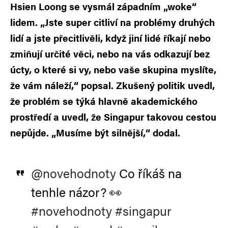
Hsien Loong se vysmál západním „woke“
lidem. „Jste super citliví na problémy druhých
lidí a jste přecitlivěli, když jiní lidé říkají nebo
zmiňují určité věci, nebo na vás odkazují bez
úcty, o které si vy, nebo vaše skupina myslíte,
že vám náleží,“ popsal. Zkušený politik uvedl,
že problém se týká hlavně akademického
prostředí a uvedl, že Singapur takovou cestou
nepůjde. „Musíme být silnější,“ dodal.
@novehodnoty
Co říkáš na
tenhle názor? 👀
#novehodnoty
#singapur