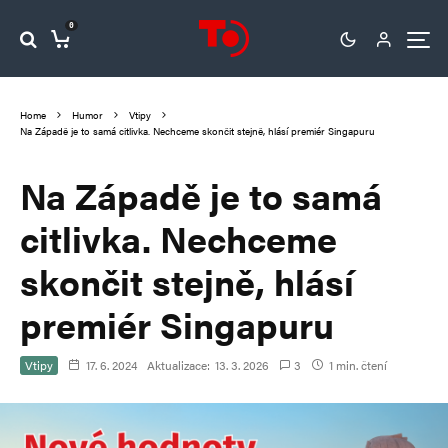
0
Home
Humor
Vtipy
Na Západě je to samá citlivka. Nechceme skončit stejně, hlásí premiér Singapuru
Na Západě je to samá
citlivka. Nechceme
skončit stejně, hlásí
premiér Singapuru
Vtipy
17. 6. 2024
Aktualizace:
13. 3. 2026
3
1 min. čtení