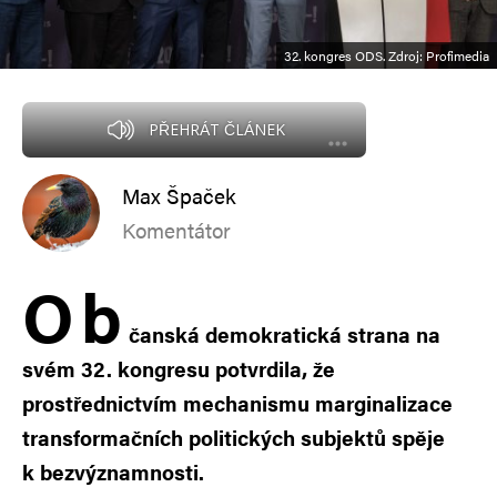
32. kongres ODS. Zdroj: Profimedia
PŘEHRÁT ČLÁNEK
Max Špaček
Komentátor
O
b
čanská demokratická strana na
svém 32. kongresu potvrdila, že
prostřednictvím mechanismu marginalizace
transformačních politických subjektů spěje
k bezvýznamnosti.