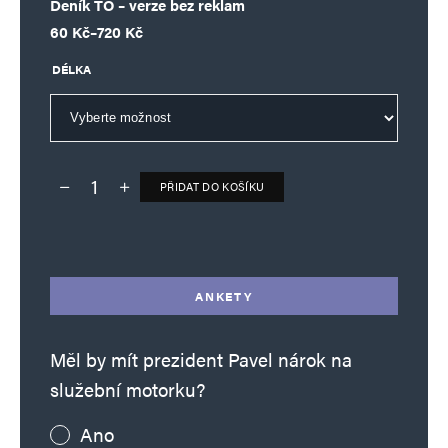
Deník TO – verze bez reklam
Rozpětí cen: 60 Kč až 720 Kč
60
Kč
–
720
Kč
DÉLKA
PŘIDAT DO KOŠÍKU
Deník TO – verze bez reklam množství
Alternative:
ANKETY
Měl by mít prezident Pavel nárok na
služební motorku?
Ano