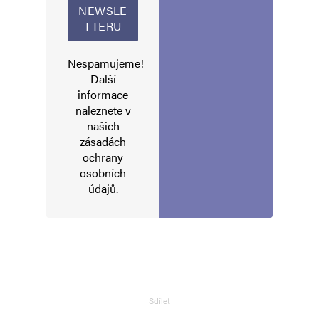
Napsat komentář
Vaše e-mailová adresa nebude zveřejněna.
Vyžadované informace jsou
označeny
*
Nespamujeme!
Další
Komentář
*
informace
naleznete v
našich
zásadách
ochrany
osobních
údajů
.
Jméno
*
Sdílet
E-mail
*
Webová stránka