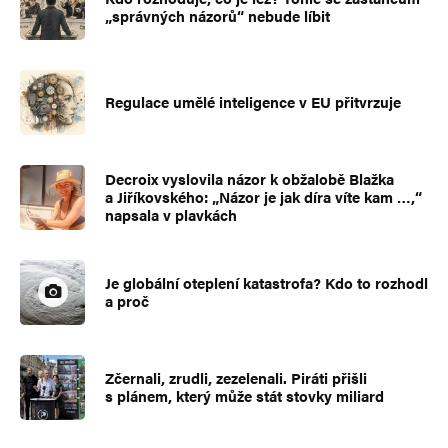
„správných názorů“ nebude líbit
Regulace umělé inteligence v EU přitvrzuje
Decroix vyslovila názor k obžalobě Blažka
a Jiříkovského: „Názor je jak díra víte kam …,“
napsala v plavkách
Je globální oteplení katastrofa? Kdo to rozhodl
a proč
Zčernali, zrudli, zezelenali. Piráti přišli
s plánem, který může stát stovky miliard