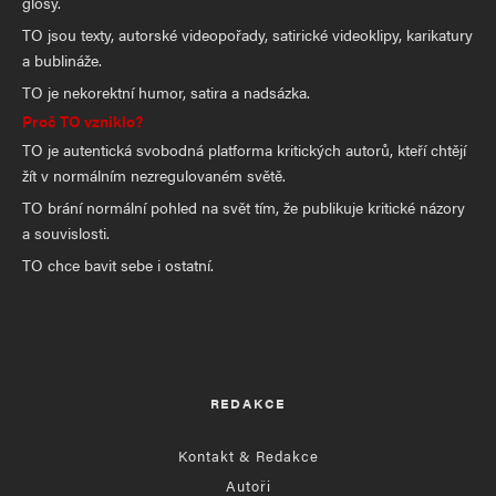
glosy.
TO jsou texty, autorské videopořady, satirické videoklipy, karikatury
a bublináže.
TO je nekorektní humor, satira a nadsázka.
Proč TO vzniklo?
TO je autentická svobodná platforma kritických autorů, kteří chtějí
žít v normálním nezregulovaném světě.
TO brání normální pohled na svět tím, že publikuje kritické názory
a souvislosti.
TO chce bavit sebe i ostatní.
REDAKCE
Kontakt & Redakce
Autoři