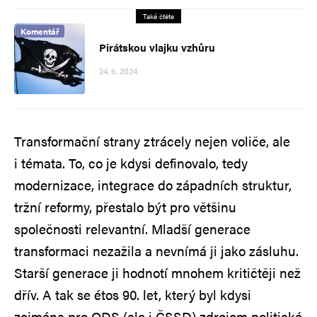
Také čtěte
Komentář
Pirátskou vlajku vzhůru
24. 6. 2024
Transformační strany ztrácely nejen voliče, ale
i témata. To, co je kdysi definovalo, tedy
modernizace, integrace do západních struktur,
tržní reformy, přestalo být pro většinu
společnosti relevantní. Mladší generace
transformaci nezažila a nevnímá ji jako zásluhu.
Starší generace ji hodnotí mnohem kritičtěji než
dřív. A tak se étos 90. let, který byl kdysi
zejména pro ODS (ale i ČSSD) zdrojem politické