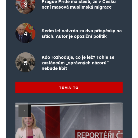
Prague Pride má štěstí, že v Česku
není masová muslimská migrace
Sedm let natvrdo za dva příspěvky na
sítích. Autor je opoziční politik
Kdo rozhoduje, co je lež? Tohle se
zastáncům „správných názorů“
nebude líbit
TÉMA TO
Islamistický teror v EU, 6. díl:
Mýty o Václavu Klausovi:
Vymíráme a politici lžou: