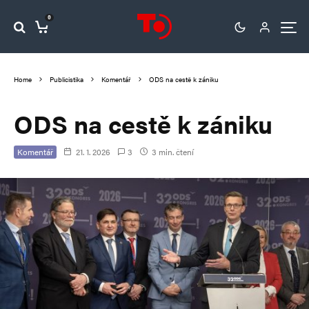
0
Home
Publicistika
Komentář
ODS na cestě k zániku
ODS na cestě k zániku
Komentář
21. 1. 2026
3
3 min. čtení