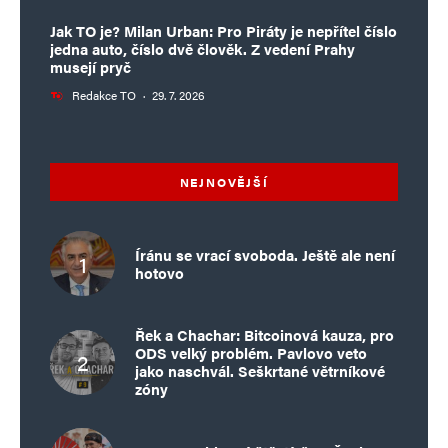
Jak TO je? Milan Urban: Pro Piráty je nepřítel číslo
jedna auto, číslo dvě člověk. Z vedení Prahy
musejí pryč
Redakce TO
·
29. 7. 2026
NEJNOVĚJŠÍ
Íránu se vrací svoboda. Ještě ale není
hotovo
Řek a Chachar: Bitcoinová kauza, pro
ODS velký problém. Pavlovo veto
jako naschvál. Seškrtané větrníkové
zóny