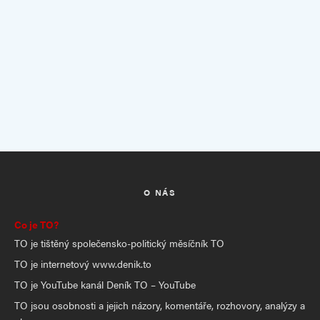
O NÁS
Co je TO?
TO je tištěný společensko-politický měsíčník TO
TO je internetový www.denik.to
TO je YouTube kanál Deník TO – YouTube
TO jsou osobnosti a jejich názory, komentáře, rozhovory, analýzy a