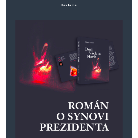
Reklama
12. 4. 2024 (7:41)
Investoři nalili peníze do sudů s českou whisky.
Zpátky ještě nepřišly. alkohol je pro lidský
organizmus, stejně jako kouření, cizorodá látka,
která zatěžuje organizmus a nemoc může
spustit kdekoli v těle. je to kulturní noncenz….
hloubal
Odpovědět
12. 4. 2024 (7:44)
Elektromobil je natřený nazeleno. Nepočítáme
celé emise, říká expert