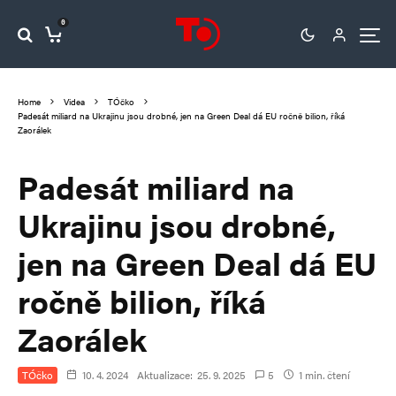
0
Home
Videa
TÓčko
Padesát miliard na Ukrajinu jsou drobné, jen na Green Deal dá EU ročně bilion, říká
Zaorálek
Padesát miliard na
Ukrajinu jsou drobné,
jen na Green Deal dá EU
ročně bilion, říká
Zaorálek
TÓčko
10. 4. 2024
Aktualizace:
25. 9. 2025
5
1 min. čtení