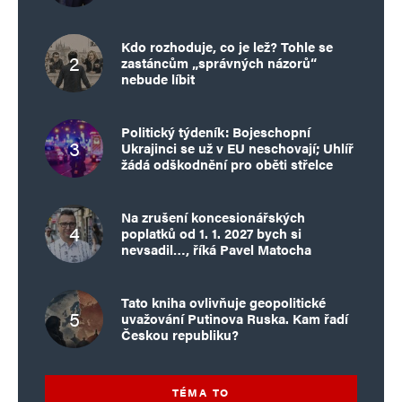
Kdo rozhoduje, co je lež? Tohle se
zastáncům „správných názorů“
nebude líbit
Politický týdeník: Bojeschopní
Ukrajinci se už v EU neschovají; Uhlíř
žádá odškodnění pro oběti střelce
Na zrušení koncesionářských
poplatků od 1. 1. 2027 bych si
nevsadil…, říká Pavel Matocha
Tato kniha ovlivňuje geopolitické
uvažování Putinova Ruska. Kam řadí
Českou republiku?
TÉMA TO