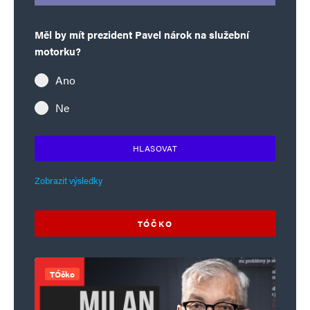
Informujte mě o nových komentářích e-mailem.
Měl by mít prezident Pavel nárok na služební
motorku?
Informujte mě o nových příspěvcích e-mailem.
Alternative:
Ano
Ne
HLASOVAT
Zobrazit výsledky
TÓČKO
TÓčko