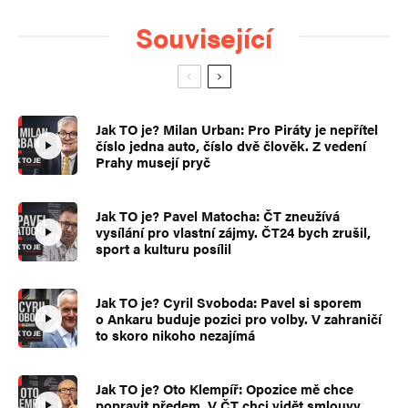
Související
Jak TO je? Milan Urban: Pro Piráty je nepřítel
číslo jedna auto, číslo dvě člověk. Z vedení
Prahy musejí pryč
Jak TO je? Pavel Matocha: ČT zneužívá
vysílání pro vlastní zájmy. ČT24 bych zrušil,
sport a kulturu posílil
Jak TO je? Cyril Svoboda: Pavel si sporem
o Ankaru buduje pozici pro volby. V zahraničí
to skoro nikoho nezajímá
Jak TO je? Oto Klempíř: Opozice mě chce
popravit předem. V ČT chci vidět smlouvy