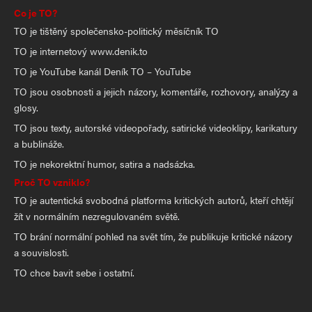
Co je TO?
TO je tištěný společensko-politický měsíčník TO
TO je internetový www.denik.to
TO je YouTube kanál Deník TO – YouTube
TO jsou osobnosti a jejich názory, komentáře, rozhovory, analýzy a
glosy.
TO jsou texty, autorské videopořady, satirické videoklipy, karikatury
a bublináže.
TO je nekorektní humor, satira a nadsázka.
Proč TO vzniklo?
TO je autentická svobodná platforma kritických autorů, kteří chtějí
žít v normálním nezregulovaném světě.
TO brání normální pohled na svět tím, že publikuje kritické názory
a souvislosti.
TO chce bavit sebe i ostatní.