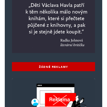
hloubal
Odpovědět
13. 4. 2024 (11:47)
Nemám vůbec v úmyslu nechat tuto zemi
populistům a extrémistům, řekl Fiala…Co je to,
za předčasně dospělého přemoudřelého
mladíka?
*****************************************************
ŽÁDNÉ REKLAMY
Napsat komentář
Vaše e-mailová adresa nebude zveřejněna.
Vyžadované informace jsou
označeny
*
Komentář
*