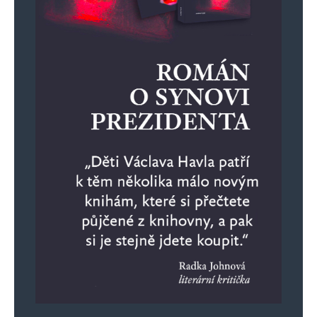
a spolupracovník nacistické tajné služby), R.
Schreiber (bývalý nacista), G. Preissler (bývalý
nacista), H. Schütz (člen SdP), W. Jaksch
(sociální demokrat), R. Reitzner (sociální
demokrat), P. Sladek (duchovní).
Součástí „milých krajanů“ je i organizace
WITIKOBUND. Je personálně jasně propojena se
sudetským landsmanšaftem. Citace ze zprávy
českého ministerstva vnitra z roku
2004:,,Pozornost si rovněž zaslouží organizace
sudetoněmeckých nacistů WITIKOBUND, který
v prostředí landsmanšaftu šíří protičeské názory.
Programem organizace je odčinění údajných
válečných zločinů spáchaných spojenci na