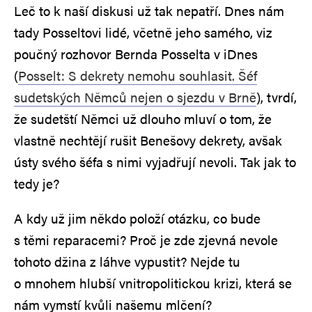
Leč to k naší diskusi už tak nepatří. Dnes nám
tady Posseltovi lidé, včetně jeho samého, viz
poučný rozhovor Bernda Posselta v iDnes
(
Posselt: S dekrety nemohu souhlasit. Šéf
sudetských Němců nejen o sjezdu v Brně
), tvrdí,
že sudetští Němci už dlouho mluví o tom, že
vlastně nechtějí rušit Benešovy dekrety, avšak
ústy svého šéfa s nimi vyjadřují nevoli. Tak jak to
tedy je?
A kdy už jim někdo položí otázku, co bude
s těmi reparacemi? Proč je zde zjevná nevole
tohoto džina z láhve vypustit? Nejde tu
o mnohem hlubší vnitropolitickou krizi, která se
nám vymstí kvůli našemu mlčení?