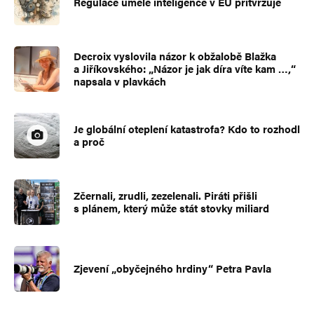
Regulace umělé inteligence v EU přitvrzuje
Uložit do prohlížeče jméno, e-mail a webovou stránku pro budoucí
Decroix vyslovila názor k obžalobě Blažka
komentáře.
a Jiříkovského: „Názor je jak díra víte kam …,“
napsala v plavkách
Informujte mě o nových komentářích e-mailem.
Je globální oteplení katastrofa? Kdo to rozhodl
a proč
Informujte mě o nových příspěvcích e-mailem.
Alternative:
Zčernali, zrudli, zezelenali. Piráti přišli
s plánem, který může stát stovky miliard
Zjevení „obyčejného hrdiny“ Petra Pavla