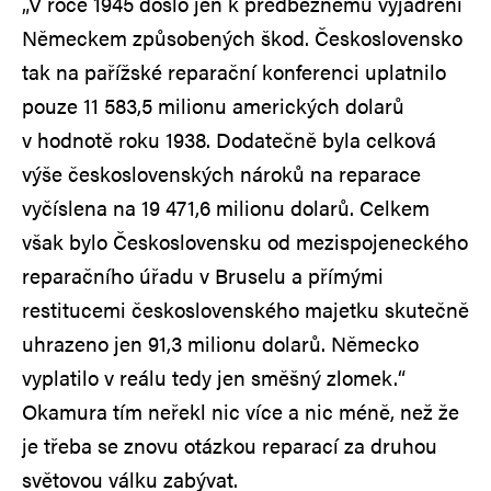
„V roce 1945 došlo jen k předběžnému vyjádření
Německem způsobených škod. Československo
tak na pařížské reparační konferenci uplatnilo
pouze 11 583,5 milionu amerických dolarů
v hodnotě roku 1938. Dodatečně byla celková
výše československých nároků na reparace
vyčíslena na 19 471,6 milionu dolarů. Celkem
však bylo Československu od mezispojeneckého
reparačního úřadu v Bruselu a přímými
restitucemi československého majetku skutečně
uhrazeno jen 91,3 milionu dolarů. Německo
vyplatilo v reálu tedy jen směšný zlomek.“
Okamura tím neřekl nic více a nic méně, než že
je třeba se znovu otázkou reparací za druhou
světovou válku zabývat.