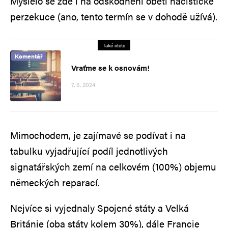
Myslelo se zde i na odškodnění obětí nacistické
perzekuce (ano, tento termín se v dohodě užívá).
Také čtěte
Komentář
Vraťme se k osnovám!
7. 5. 2024
Mimochodem, je zajímavé se podívat i na
tabulku vyjadřující podíl jednotlivých
signatářských zemí na celkovém (100%) objemu
německých reparací.
Nejvíce si vyjednaly Spojené státy a Velká
Británie (oba státy kolem 30%), dále Francie