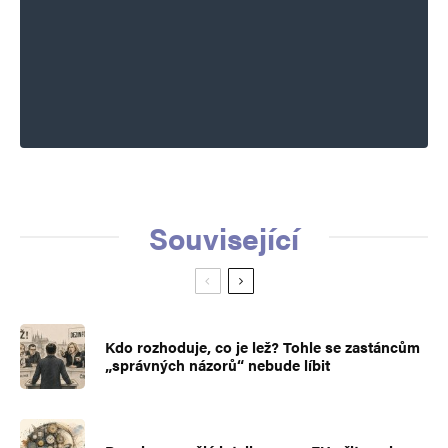
Napsat komentář
Vaše e-mailová adresa nebude zveřejněna.
Vyžadované informace jsou
označeny
*
Komentář
*
Související
Kdo rozhoduje, co je lež? Tohle se zastáncům
Jméno
*
„správných názorů“ nebude líbit
E-mail
*
Webová stránka