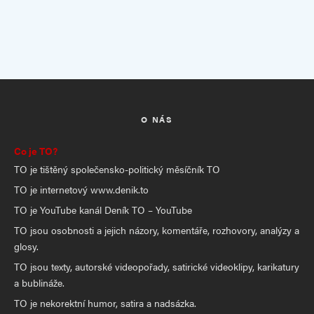
O NÁS
Co je TO?
TO je tištěný společensko-politický měsíčník TO
TO je internetový www.denik.to
TO je YouTube kanál Deník TO – YouTube
TO jsou osobnosti a jejich názory, komentáře, rozhovory, analýzy a
glosy.
TO jsou texty, autorské videopořady, satirické videoklipy, karikatury
a bublináže.
TO je nekorektní humor, satira a nadsázka.