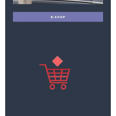
E-SHOP
Karel Poláček
Odpovědět
14. 5. 2026 (12:49)
Na Meetingu v Brně (Brünn) budou přítomni
také aktivní němečtí politici jako např. bavorský
premiér Markus Söder či Hans Koschyk. Právě
p. Koschyka se zeptejte, proč se nezúčastní
nějakého setkání „vyhnaných“ Němců a jejich
potomků, protože jeho rodiče pocházejí z kdysi
německého Horního Slezska (Oberschlesien).
Z území dnešního Polska bylo přeci „vyhnáno“
cca 8 milionů Němců, o jejichž zájmy se stará
Bund der Vertriebenen (Svaz vyhnanců) a (mj)