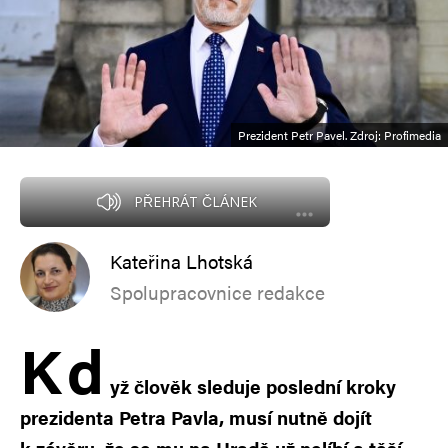
Prezident Petr Pavel. Zdroj: Profimedia
PŘEHRÁT ČLÁNEK
Kateřina Lhotská
Spolupracovnice redakce
K
d
yž člověk sleduje poslední kroky
prezidenta Petra Pavla, musí nutně dojít