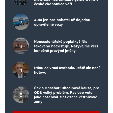
české ekonomice věří
Auta jen pro bohaté: Až dojedou
opravitelné vozy
Koncesionářské poplatky? Nic
takového neexistuje. Nazývejme věci
konečně pravými jmény
Íránu se vrací svoboda. Ještě ale není
hotovo
Řek a Chachar: Bitcoinová kauza, pro
ODS velký problém. Pavlovo veto
jako naschvál. Seškrtané větrníkové
zóny