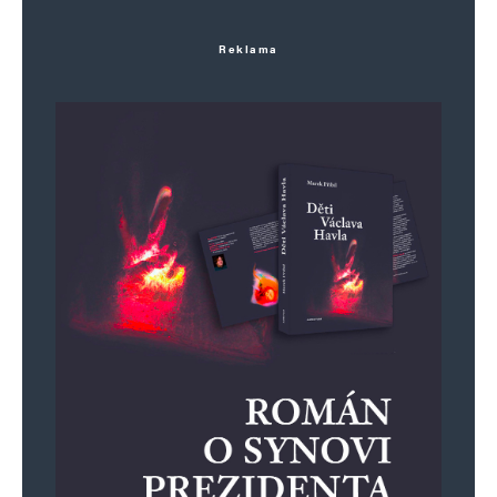
Reklama
Jméno
*
E-mail
*
Webová stránka
Uložit do prohlížeče jméno, e-mail a webovou stránku pro budoucí
komentáře.
Informujte mě o nových komentářích e-mailem.
Informujte mě o nových příspěvcích e-mailem.
Alternative: