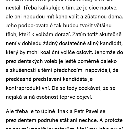
nestál. Třeba kalkuluje s tím, že je sice naštve,
ale oni nebudou mít koho volit a zůstanou doma.
Jeho podporovatelé tak budou tvořit většinu
těch, kteří k volbám dorazí. Zatím totiž skutečně
není v dohledu žádný dostatečně silný kandidát,
který by mohl koaliční voliče oslovit. Jenomže do
prezidentských voleb je ještě poměrně daleko
a zkušenosti s těmi předchozími napovídají, že
předčasné představení kandidáta je
kontraproduktivní. Dá se tedy očekávat, že se
nějaká silná osobnost teprve objeví.
Ale třeba je to úplně jinak a Petr Pavel se
prezidentem podruhé stát ani nechce. A protože
se neumí vzepřít investorům, kteří mu jeho první