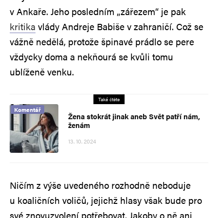
v Ankaře. Jeho posledním „zářezem“ je pak
kritika
vlády Andreje Babiše v zahraničí. Což se
vážně nedělá, protože špinavé prádlo se pere
vždycky doma a nekňourá se kvůli tomu
ublíženě venku.
Také čtěte
Komentář
Žena stokrát jinak aneb Svět patří nám,
ženám
13. 10. 2024
Ničím z výše uvedeného rozhodně neboduje
u koaličních voličů, jejichž hlasy však bude pro
své znovuzvolení potřebovat. Jakoby o ně ani