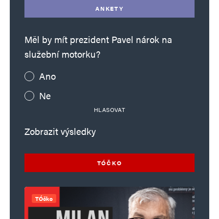
ANKETY
Měl by mít prezident Pavel nárok na
služební motorku?
Ano
Ne
HLASOVAT
Zobrazit výsledky
TÓČKO
TÓčko