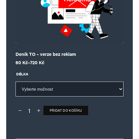
Deník TO – verze bez reklam
Rozpětí cen: 60 Kč až 720 Kč
60
Kč
–
720
Kč
DÉLKA
PŘIDAT DO KOŠÍKU
Deník TO – verze bez reklam množství
Alternative: