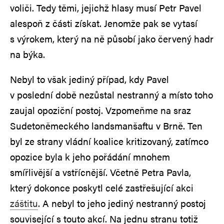
voliči. Tedy těmi, jejichž hlasy musí Petr Pavel
alespoň z části získat. Jenomže pak se vytasí
s výrokem, který na ně působí jako červený hadr
na býka.
Nebyl to však jediný případ, kdy Pavel
v poslední době nezůstal nestranný a místo toho
zaujal opoziční postoj. Vzpomeňme na sraz
Sudetoněmeckého landsmanšaftu v Brně. Ten
byl ze strany vládní koalice kritizovaný, zatímco
opozice byla k jeho pořádání mnohem
smířlivější a vstřícnější. Včetně Petra Pavla,
který dokonce poskytl celé zastřešující akci
záštitu
. A nebyl to jeho jediný nestranný postoj
související s touto akcí. Na jednu stranu totiž