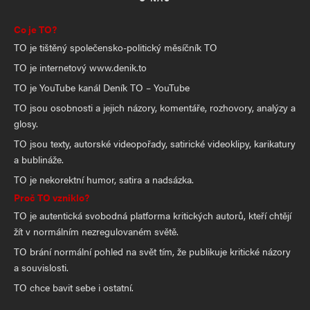
Co je TO?
TO je tištěný společensko-politický měsíčník TO
TO je internetový www.denik.to
TO je YouTube kanál Deník TO – YouTube
TO jsou osobnosti a jejich názory, komentáře, rozhovory, analýzy a
glosy.
TO jsou texty, autorské videopořady, satirické videoklipy, karikatury
a bublináže.
TO je nekorektní humor, satira a nadsázka.
Proč TO vzniklo?
TO je autentická svobodná platforma kritických autorů, kteří chtějí
žít v normálním nezregulovaném světě.
TO brání normální pohled na svět tím, že publikuje kritické názory
a souvislosti.
TO chce bavit sebe i ostatní.