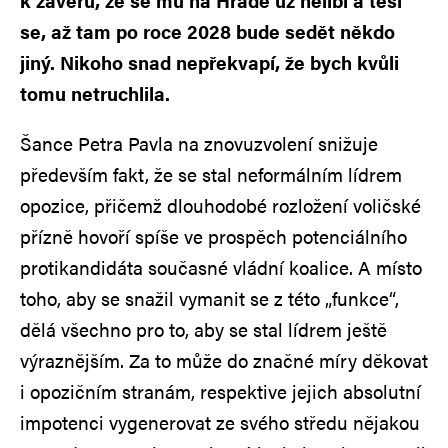
k závěru, že se mu na Hradě už nelíbí a těší
se, až tam po roce 2028 bude sedět někdo
jiný. Nikoho snad nepřekvapí, že bych kvůli
tomu netruchlila.
Šance Petra Pavla na znovuzvolení snižuje
především fakt, že se stal neformálním lídrem
opozice, přičemž dlouhodobé rozložení voličské
přízně hovoří spíše ve prospěch potenciálního
protikandidáta současné vládní koalice. A místo
toho, aby se snažil vymanit se z této „funkce“,
dělá všechno pro to, aby se stal lídrem ještě
výraznějším. Za to může do značné míry děkovat
i opozičním stranám, respektive jejich absolutní
impotenci vygenerovat ze svého středu nějakou