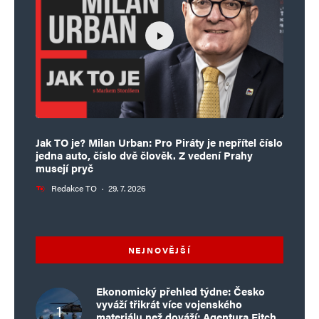
Jak TO je? Milan Urban: Pro Piráty je nepřítel číslo
jedna auto, číslo dvě člověk. Z vedení Prahy
musejí pryč
Redakce TO
·
29. 7. 2026
NEJNOVĚJŠÍ
Ekonomický přehled týdne: Česko
vyváží třikrát více vojenského
materiálu než dováží; Agentura Fitch