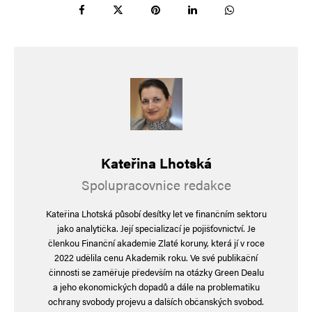
pokrývku hlavy. Už jen chybí, aby také začal
jezdit se vzpřímenou postavou na koni. Ale
i silný motocyklový motor může svým rachotem
vybudit erotické tužby.
leafroller
Odpovědět
18. 6. 2026 (10:03)
Kateřina Lhotská
Spolupracovnice redakce
Vzhledem k tomu, že Pavla za prezidenta nikdo
nevolil, jsou podobné úvahy na vodě. V minulé
Kateřina Lhotská působí desítky let ve finančním sektoru
prezidentské volbě lidé nevolili Pavla, volili proti
jako analytička. Její specializací je pojišťovnictví. Je
členkou Finanční akademie Zlaté koruny, která jí v roce
Babišovi. Takže je úplně jedno, co Pávek dnes
2022 udělila cenu Akademik roku. Ve své publikační
dělá a říká, další volba bude opět ve stylu Pavel
činnosti se zaměřuje především na otázky Green Dealu
a jeho ekonomických dopadů a dále na problematiku
vs. „Babišův kandidát“.
ochrany svobody projevu a dalších občanských svobod.