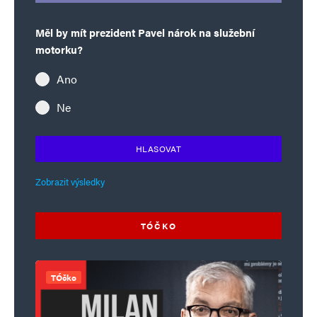
Měl by mít prezident Pavel nárok na služební
motorku?
Ano
Ne
HLASOVAT
Zobrazit výsledky
TÓČKO
TÓčko