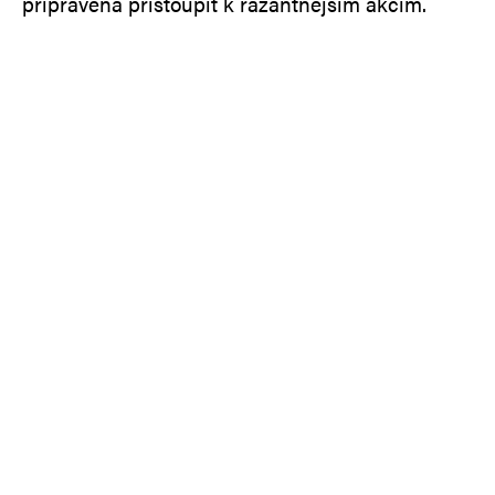
připravena přistoupit k razantnějším akcím.