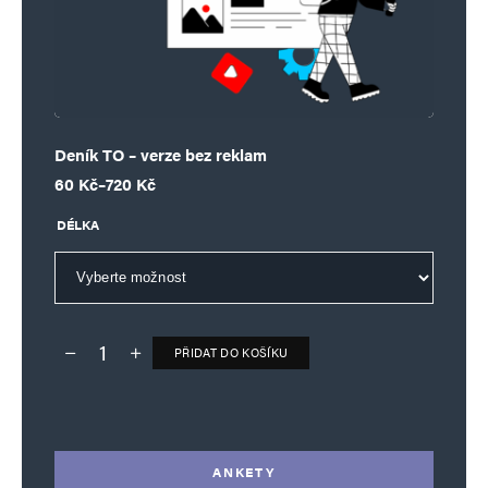
Deník TO – verze bez reklam
Rozpětí cen: 60 Kč až 720 Kč
60
Kč
–
720
Kč
DÉLKA
PŘIDAT DO KOŠÍKU
Deník TO – verze bez reklam množství
Alternative:
ANKETY