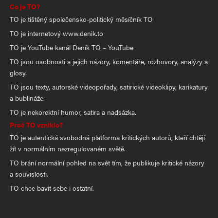
Co je TO?
TO je tištěný společensko-politický měsíčník TO
TO je internetový www.denik.to
TO je YouTube kanál Deník TO – YouTube
TO jsou osobnosti a jejich názory, komentáře, rozhovory, analýzy a
glosy.
TO jsou texty, autorské videopořady, satirické videoklipy, karikatury
a bublináže.
TO je nekorektní humor, satira a nadsázka.
Proč TO vzniklo?
TO je autentická svobodná platforma kritických autorů, kteří chtějí
žít v normálním nezregulovaném světě.
TO brání normální pohled na svět tím, že publikuje kritické názory
a souvislosti.
TO chce bavit sebe i ostatní.