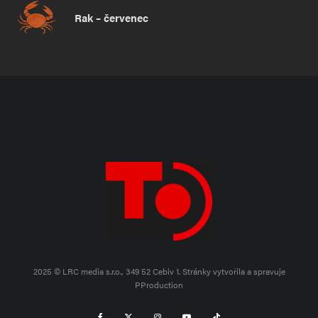
Rak – červenec
2025 © LRC media s.r.o., 349 52 Cebiv 1.
Stránky vytvořila a spravuje
PProduction