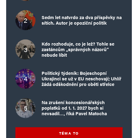
Sedm let natvrdo za dva příspěvky na
sítích. Autor je opoziční politik
Kdo rozhoduje, co je lež? Tohle se
zastáncům „správných názorů“
nebude líbit
Politický týdeník: Bojeschopní
Ukrajinci se už v EU neschovají; Uhlíř
žádá odškodnění pro oběti střelce
Na zrušení koncesionářských
poplatků od 1. 1. 2027 bych si
nevsadil…, říká Pavel Matocha
TÉMA TO