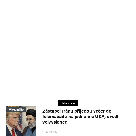
Také čtěte
Aktuality
Zástupci Íránu přijedou večer do
Islámábádu na jednání s USA, uvedl
velvyslanec
9. 4. 2026