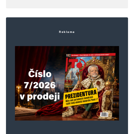
Napsat komentář
Vaše e-mailová adresa nebude zveřejněna.
Vyžadované informace jsou
označeny
*
Reklama
Komentář
*
Jméno
*
E-mail
*
Webová stránka