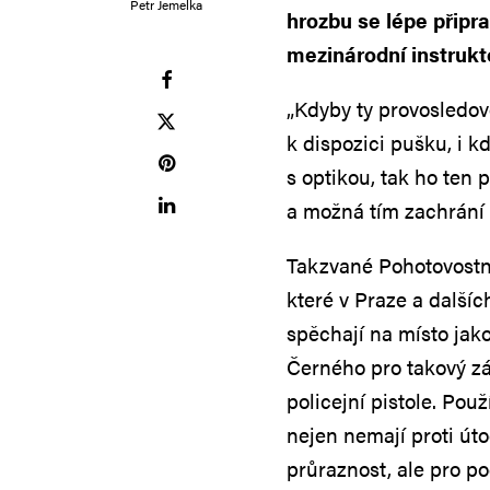
Petr Jemelka
hrozbu se lépe připra
mezinárodní instrukto
„Kdyby ty provosledov
k dispozici pušku, i k
s optikou, tak ho ten 
a možná tím zachrání 
Takzvané Pohotovostní
které v Praze a další
spěchají na místo jako
Černého pro takový zá
policejní pistole. Pou
nejen nemají proti út
průraznost, ale pro p