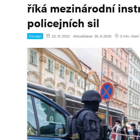
říká mezinárodní inst
policejních sil
Domácí
22. 12. 2023
Aktualizace:
25. 9. 2025
2 min. čtení