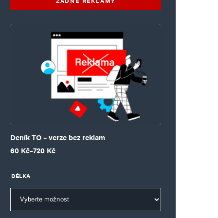
ŽÁDNÉ REKLAMY
Deník TO – verze bez reklam
Rozpětí cen: 60 Kč až 720 Kč
60
Kč
–
720
Kč
DÉLKA