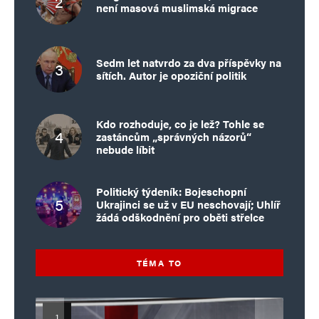
není masová muslimská migrace
Sedm let natvrdo za dva příspěvky na
sítích. Autor je opoziční politik
Kdo rozhoduje, co je lež? Tohle se
zastáncům „správných názorů“
nebude líbit
Politický týdeník: Bojeschopní
Ukrajinci se už v EU neschovají; Uhlíř
žádá odškodnění pro oběti střelce
TÉMA TO