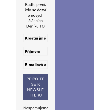
Buďte první,
kdo se dozví
o nových
E-mail
*
Webová stránka
článcích
Deníku TO
Uložit do prohlížeče jméno, e-mail a webovou stránku pro budoucí
komentáře.
Informujte mě o nových komentářích e-mailem.
Informujte mě o nových příspěvcích e-mailem.
Alternative:
Nespamujeme!