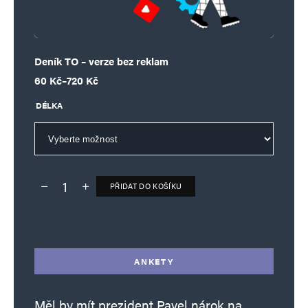
Deník TO – verze bez reklam
Rozpětí cen: 60 Kč až 720 Kč
60
Kč
–
720
Kč
DÉLKA
PŘIDAT DO KOŠÍKU
Deník TO – verze bez reklam množství
Alternative:
ANKETY
Měl by mít prezident Pavel nárok na