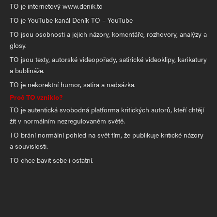
TO je internetový www.denik.to
TO je YouTube kanál Deník TO – YouTube
TO jsou osobnosti a jejich názory, komentáře, rozhovory, analýzy a
glosy.
TO jsou texty, autorské videopořady, satirické videoklipy, karikatury
a bublináže.
TO je nekorektní humor, satira a nadsázka.
Proč TO vzniklo?
TO je autentická svobodná platforma kritických autorů, kteří chtějí
žít v normálním nezregulovaném světě.
TO brání normální pohled na svět tím, že publikuje kritické názory
a souvislosti.
TO chce bavit sebe i ostatní.