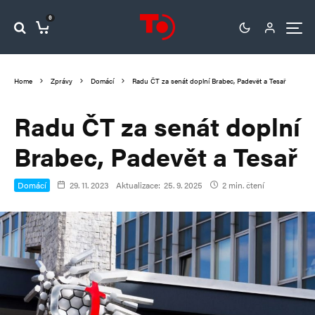
0
Home
Zprávy
Domácí
Radu ČT za senát doplní Brabec, Padevět a Tesař
Radu ČT za senát doplní
Brabec, Padevět a Tesař
Domácí
29. 11. 2023
Aktualizace:
25. 9. 2025
2 min. čtení