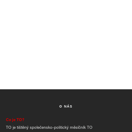
O NÁS
Co je TO?
TO je tištěný společensko-politický měsíčník TO