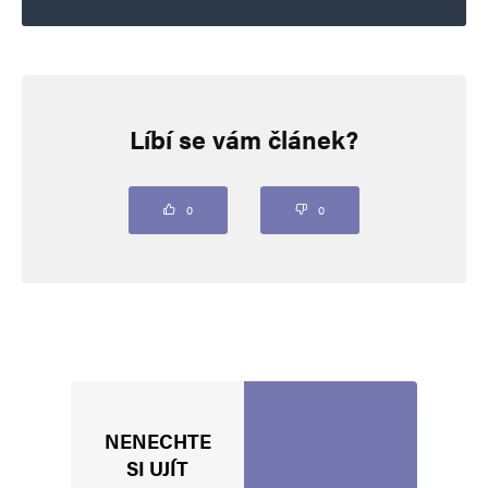
Napsat komentář
Líbí se vám článek?
Vaše e-mailová adresa nebude zveřejněna.
Vyžadované informace jsou
označeny
*
Komentář
*
0
0
NENECHTE
Jméno
*
SI UJÍT