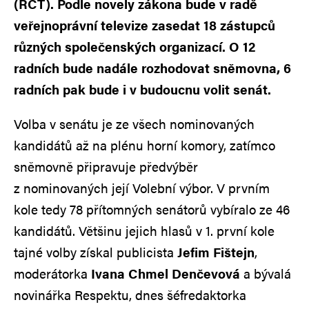
(RČT). Podle novely zákona bude v radě
veřejnoprávní televize zasedat 18 zástupců
různých společenských organizací. O 12
radních bude nadále rozhodovat sněmovna, 6
radních pak bude i v budoucnu volit senát.
Volba v senátu je ze všech nominovaných
kandidátů až na plénu horní komory, zatímco
sněmovně připravuje předvýběr
z nominovaných její Volební výbor. V prvním
kole tedy 78 přítomných senátorů vybíralo ze 46
kandidátů. Většinu jejich hlasů v 1. první kole
tajné volby získal publicista
Jefim Fištejn
,
moderátorka
Ivana Chmel Denčevová
a bývalá
novinářka Respektu, dnes šéfredaktorka