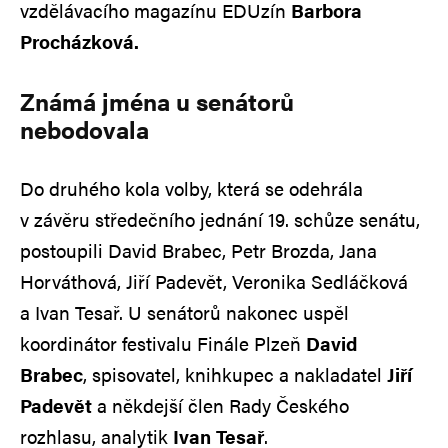
vzdělávacího magazínu EDUzín
Barbora
Procházková.
Známá jména u senátorů
nebodovala
Do druhého kola volby, která se odehrála
v závěru středečního jednání 19. schůze senátu,
postoupili David Brabec, Petr Brozda, Jana
Horváthová, Jiří Padevět, Veronika Sedláčková
a Ivan Tesař. U senátorů nakonec uspěl
koordinátor festivalu Finále Plzeň
David
Brabec
, spisovatel, knihkupec a nakladatel
Jiří
Padevět
a někdejší člen Rady Českého
rozhlasu, analytik
Ivan Tesař
.