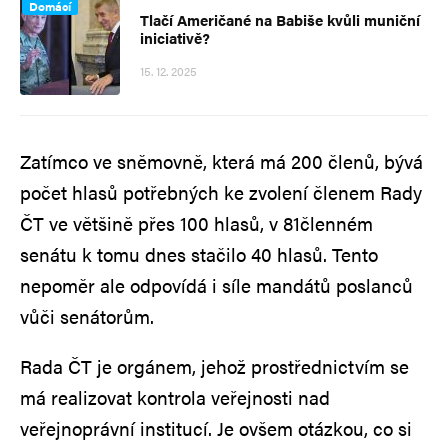
Domácí
Tlačí Američané na Babiše kvůli muniční
iniciativě?
15. 12. 2025
Zatímco ve sněmovně, která má 200 členů, bývá
počet hlasů potřebných ke zvolení členem Rady
ČT ve většině přes 100 hlasů, v 81členném
senátu k tomu dnes stačilo 40 hlasů. Tento
nepoměr ale odpovídá i síle mandátů poslanců
vůči senátorům.
Rada ČT je orgánem, jehož prostřednictvím se
má realizovat kontrola veřejnosti nad
veřejnoprávní institucí. Je ovšem otázkou, co si