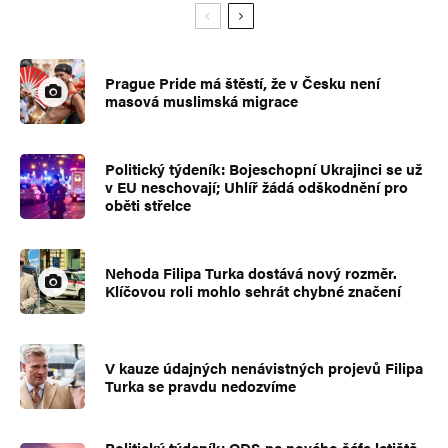
Prague Pride má štěstí, že v Česku není
masová muslimská migrace
Politický týdeník: Bojeschopní Ukrajinci se už
v EU neschovají; Uhlíř žádá odškodnění pro
oběti střelce
Nehoda Filipa Turka dostává nový rozměr.
Klíčovou roli mohlo sehrát chybné značení
V kauze údajných nenávistných projevů Filipa
Turka se pravdu nedozvíme
Politický týdeník: ODS na nového šéfa letiště