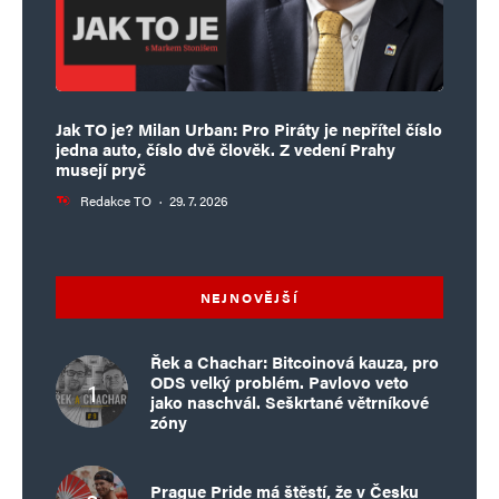
Jak TO je? Milan Urban: Pro Piráty je nepřítel číslo
jedna auto, číslo dvě člověk. Z vedení Prahy
musejí pryč
Redakce TO
·
29. 7. 2026
NEJNOVĚJŠÍ
Řek a Chachar: Bitcoinová kauza, pro
ODS velký problém. Pavlovo veto
jako naschvál. Seškrtané větrníkové
zóny
Prague Pride má štěstí, že v Česku