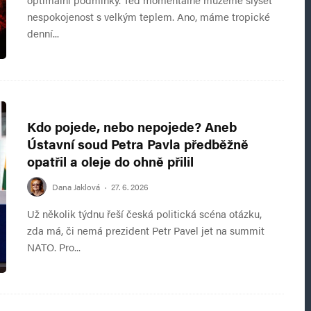
nespokojenost s velkým teplem. Ano, máme tropické
denní...
Kdo pojede, nebo nepojede? Aneb
Ústavní soud Petra Pavla předběžně
opatřil a oleje do ohně přilil
Dana Jaklová
·
27. 6. 2026
Už několik týdnu řeší česká politická scéna otázku,
zda má, či nemá prezident Petr Pavel jet na summit
NATO. Pro...