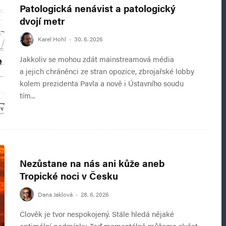
Patologická nenávist a patologický
dvojí metr
Karel Hohl
·
30. 6. 2026
Jakkoliv se mohou zdát mainstreamová média
a jejich chráněnci ze stran opozice, zbrojařské lobby
kolem prezidenta Pavla a nově i Ústavního soudu
tím...
Nezůstane na nás ani kůže aneb
Tropické noci v Česku
Dana Jaklová
·
28. 6. 2026
Člověk je tvor nespokojený. Stále hledá nějaké
optimální podmínky. Teď momentálně můžeme slyšet