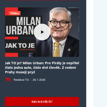
TÓčko
Jak TO je? Milan Urban: Pro Piráty je nepřítel
číslo jedna auto, číslo dvě člověk. Z vedení
Prahy musejí pryč
Redakce TO
·
29. 7. 2026
NEJNOVĚJŠÍ