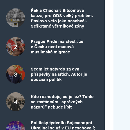
Řek a Chachar: Bitcoinová
kauza, pro ODS velký problém.
Pavlovo veto jako naschvál.
Seškrtané větrníkové zóny
Prague Pride má štěstí, že
v Česku není masová
muslimská migrace
Sedm let natvrdo za dva
příspěvky na sítích. Autor je
opoziční politik
Kdo rozhoduje, co je lež? Tohle
se zastáncům „správných
názorů“ nebude líbit
Politický týdeník: Bojeschopní
Ukrajinci se už v EU neschovají;