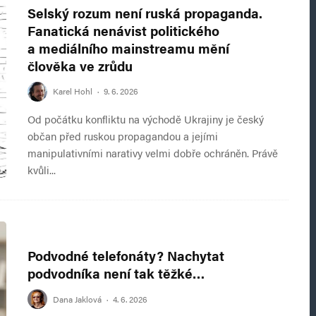
Selský rozum není ruská propaganda.
Fanatická nenávist politického
a mediálního mainstreamu mění
člověka ve zrůdu
Karel Hohl
·
9. 6. 2026
Od počátku konfliktu na východě Ukrajiny je český
občan před ruskou propagandou a jejími
manipulativními narativy velmi dobře ochráněn. Právě
kvůli...
Podvodné telefonáty? Nachytat
podvodníka není tak těžké…
Dana Jaklová
·
4. 6. 2026