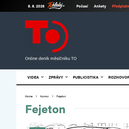
8. 8. 2026
Počasí
Ankety
Předplatn
Online deník měsíčníku TO
VIDEA
ZPRÁVY
PUBLICISTIKA
ROZHOVO
Home
Humor
Fejeton
Fejeton