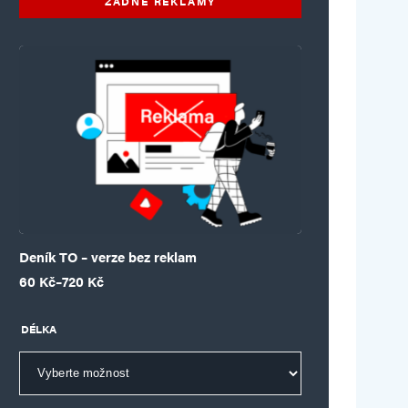
ŽÁDNÉ REKLAMY
Deník TO – verze bez reklam
Rozpětí cen: 60 Kč až 720 Kč
60
Kč
–
720
Kč
DÉLKA