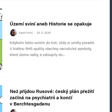
Území sviní aneb Historie se opakuje
Karel Hohl
·
20. 5. 2026
Kdykoliv teklo sviním do bot, vždy si uměly poradit.
V květnu 1945 spálily všechny nacistické symboly,
které doma našly, a vstoupily do...
Než přijdou Rusové: český plán přežití
začíná na psychiatrii a končí
v Berchtesgadenu