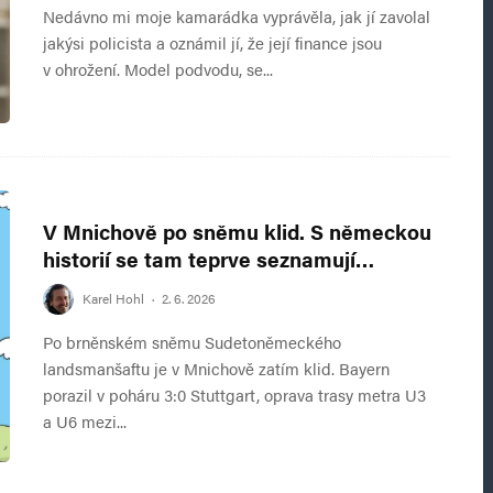
Nedávno mi moje kamarádka vyprávěla, jak jí zavolal
jakýsi policista a oznámil jí, že její finance jsou
v ohrožení. Model podvodu, se...
V Mnichově po sněmu klid. S německou
historií se tam teprve seznamují…
Karel Hohl
·
2. 6. 2026
Po brněnském sněmu Sudetoněmeckého
landsmanšaftu je v Mnichově zatím klid. Bayern
porazil v poháru 3:0 Stuttgart, oprava trasy metra U3
a U6 mezi...