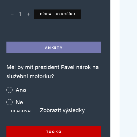
PŘIDAT DO KOŠÍKU
Deník TO – verze bez reklam množství
Alternative:
ANKETY
Měl by mít prezident Pavel nárok na
služební motorku?
Ano
Ne
Zobrazit výsledky
HLASOVAT
TÓČKO