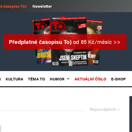
é časopisu To)
Newsletter
Předplatné časopisu To)
od 85 Kč/měsíc >>
R
KULTURA
TÉMA TO
HUMOR
AKTUÁLNÍ ČÍSLO
E-SHOP
Nejnovějších