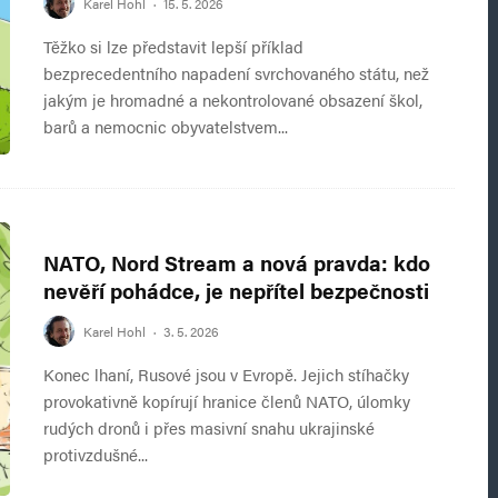
Karel Hohl
·
15. 5. 2026
Těžko si lze představit lepší příklad
bezprecedentního napadení svrchovaného státu, než
jakým je hromadné a nekontrolované obsazení škol,
barů a nemocnic obyvatelstvem...
NATO, Nord Stream a nová pravda: kdo
nevěří pohádce, je nepřítel bezpečnosti
Karel Hohl
·
3. 5. 2026
Konec lhaní, Rusové jsou v Evropě. Jejich stíhačky
provokativně kopírují hranice členů NATO, úlomky
rudých dronů i přes masivní snahu ukrajinské
protivzdušné...