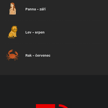
Panna – září
Lev – srpen
Rak – červenec