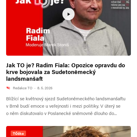
Jak TO je? Radim Fiala: Opozice opravdu do
krve bojovala za Sudetoněmecký
landsmanšaft
Redakce TO
·
8. 5. 2026
Blížící se květnový sjezd Sudetoněmeckého landsmanšaftu
v Brně budí emoce u veřejnosti i mezi politiky. V úterý se
o něm diskutovalo v Poslanecké sněmovně dlouho do...
TÓčko