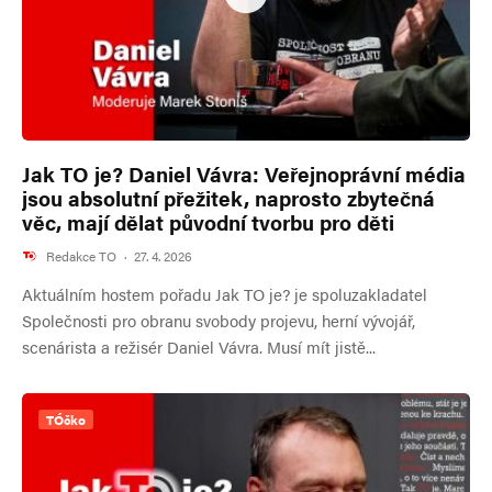
Jak TO je? Daniel Vávra: Veřejnoprávní média
jsou absolutní přežitek, naprosto zbytečná
věc, mají dělat původní tvorbu pro děti
Redakce TO
·
27. 4. 2026
Aktuálním hostem pořadu Jak TO je? je spoluzakladatel
Společnosti pro obranu svobody projevu, herní vývojář,
scenárista a režisér Daniel Vávra. Musí mít jistě...
TÓčko