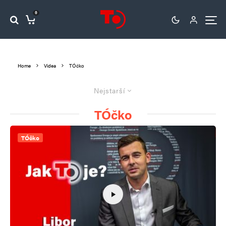
0
Home
Videa
TÓčko
Nejstarší
TÓčko
TÓčko