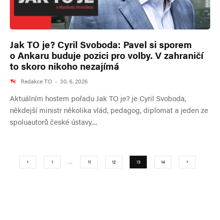
Jak TO je? Cyril Svoboda: Pavel si sporem
o Ankaru buduje pozici pro volby. V zahraničí
to skoro nikoho nezajímá
Redakce TO
·
30. 6. 2026
Aktuálním hostem pořadu Jak TO je? je Cyril Svoboda,
někdejší ministr několika vlád, pedagog, diplomat a jeden ze
spoluautorů české ústavy....
1
…
11
12
13
14