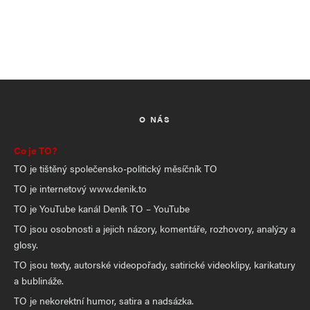
O NÁS
Co je TO?
TO je tištěný společensko-politický měsíčník TO
TO je internetový www.denik.to
TO je YouTube kanál Deník TO – YouTube
TO jsou osobnosti a jejich názory, komentáře, rozhovory, analýzy a
glosy.
TO jsou texty, autorské videopořady, satirické videoklipy, karikatury
a bublináže.
TO je nekorektní humor, satira a nadsázka.