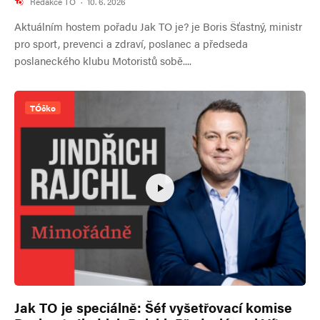
Redakce TO
·
10. 6. 2026
Aktuálním hostem pořadu Jak TO je? je Boris Šťastný, ministr
pro sport, prevenci a zdraví, poslanec a předseda
poslaneckého klubu Motoristů sobě....
TÓčko
Jak TO je speciálně: Šéf vyšetřovací komise