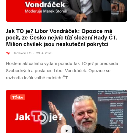
Jak TO je? Libor Vondráček: Opozice má
pocit, že Česko nejvíc tíží složení Rady ČT.
Milion chvilek jsou neskuteční pokrytci
Redakce TO
·
23. 4. 2026
Hostem aktuálního vydání pořadu Jak TO je? je předseda
Svobodných a poslanec Libor Vondráček. Opozice se
rozhodla kvůli volbě radních ČT...
TÓčko