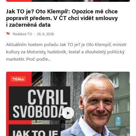
Jak TO je? Oto Klempíř: Opozice mě chce
popravit předem. V ČT chci vidět smlouvy
i začerněná data
Redakce TO
·
25. 6. 2026
Aktuálním hostem pořadu Jak TO je? je Oto Klempíř, ministr
kultury za Motoristy, hudebník, textař a dlouholetý politický
marketér. Proč podle...
TÓčko