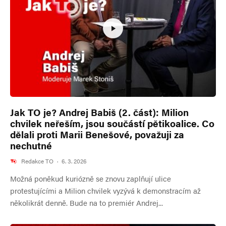
Jak TO je? Andrej Babiš (2. část): Milion
chvilek neřeším, jsou součástí pětikoalice. Co
dělali proti Marii Benešové, považuji za
nechutné
Redakce TO
·
6. 3. 2026
Možná poněkud kuriózně se znovu zaplňují ulice
protestujícími a Milion chvilek vyzývá k demonstracím až
několikrát denně. Bude na to premiér Andrej...