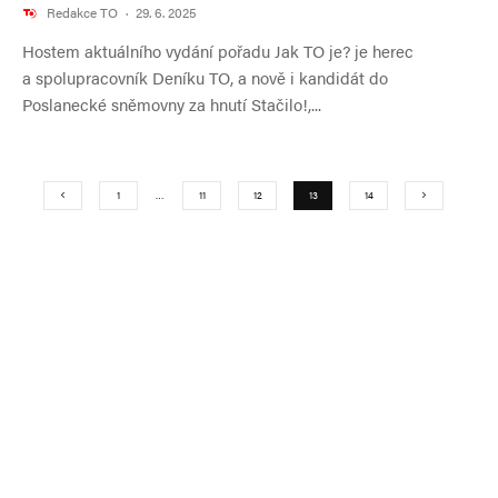
Redakce TO
·
29. 6. 2025
Hostem aktuálního vydání pořadu Jak TO je? je herec
a spolupracovník Deníku TO, a nově i kandidát do
Poslanecké sněmovny za hnutí Stačilo!,...
1
…
11
12
13
14