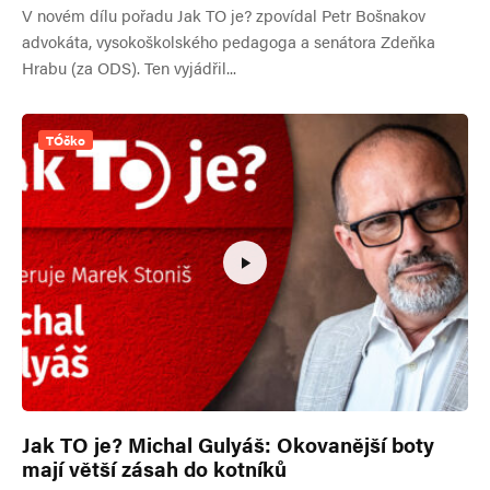
V novém dílu pořadu Jak TO je? zpovídal Petr Bošnakov
advokáta, vysokoškolského pedagoga a senátora Zdeňka
Hrabu (za ODS). Ten vyjádřil...
TÓčko
Jak TO je? Michal Gulyáš: Okovanější boty
mají větší zásah do kotníků