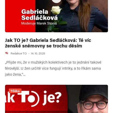
Jak TO je? Gabriela Sedláčková: Té víc
ženské sněmovny se trochu děsím
Redakce TO
·
14. 10. 2025
„Přijde mi, že v mužských kolektivech je to jednání takové
férovější. U žen určitě více fungují intriky, a to říkám sama
jako žena,“...
TÓčko