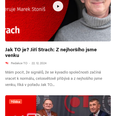
Jak TO je? Jiří Strach: Z nejhoršího jsme
venku
Redakce TO
·
22. 12. 2024
Mám pocit, že signálů, že se kyvadlo společnosti začíná
vracet k normálu, celosvětově přibývá a z nejhošího jsme
venku, říká v pořadu Jak TO...
TÓčko