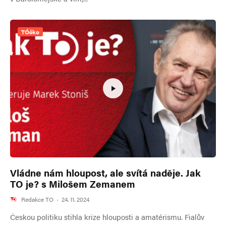
TÓčko
Vládne nám hloupost, ale svítá naděje. Jak
TO je? s Milošem Zemanem
Redakce TO
·
24. 11. 2024
Českou politiku stihla krize hlouposti a amatérismu. Fialův