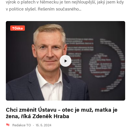
výrok o platech v Německu je ten nejhloupější, jaký jsem kdy
v politice slyšel. Řešením současného...
TÓčko
Chci změnit Ústavu – otec je muž, matka je
žena, říká Zdeněk Hraba
Redakce TO
·
15. 5. 2024