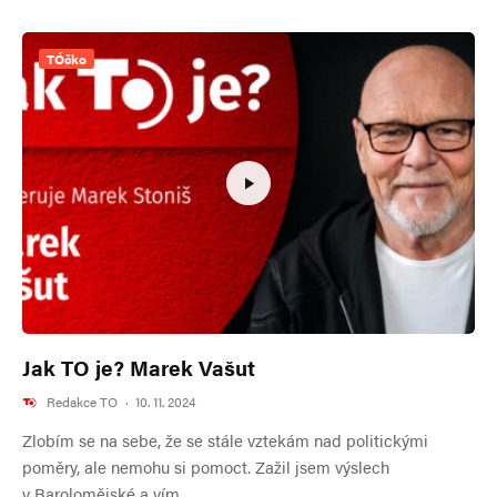
TÓčko
Jak TO je? Marek Vašut
Redakce TO
·
10. 11. 2024
Zlobím se na sebe, že se stále vztekám nad politickými
poměry, ale nemohu si pomoct. Zažil jsem výslech
v Barolomějské a vím,...