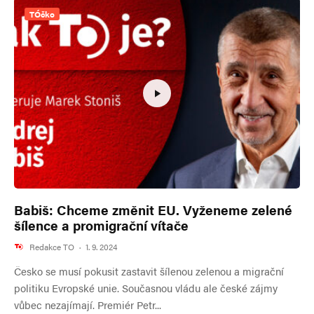
TÓčko
Babiš: Chceme změnit EU. Vyženeme zelené
šílence a promigrační vítače
Redakce TO
·
1. 9. 2024
Česko se musí pokusit zastavit šílenou zelenou a migrační
politiku Evropské unie. Současnou vládu ale české zájmy
vůbec nezajímají. Premiér Petr...