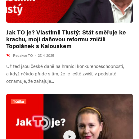
Jak TO je? Vlastimil Tlustý: Stát směřuje ke
krachu, moji daňovou reformu zničili
Topolánek s Kalouskem
Redakce TO
·
27. 4. 2025
Už teď jsou české daně na hranici konkurenceschopnosti,
a když někdo přijde s tím, že je ještě zvýší, v podstatě
oznamuje, že zahajuje...
TÓčko