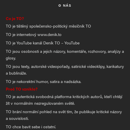
O NÁS
Co je TO?
TO je tištěný společensko-politický měsíčník TO
TO je internetový www.denik.to
TO je YouTube kanál Deník TO – YouTube
TO jsou osobnosti a jejich názory, komentáře, rozhovory, analýzy a
glosy.
TO jsou texty, autorské videopořady, satirické videoklipy, karikatury
a bublináže.
TO je nekorektní humor, satira a nadsázka.
Proč TO vzniklo?
TO je autentická svobodná platforma kritických autorů, kteří chtějí
žít v normálním nezregulovaném světě.
TO brání normální pohled na svět tím, že publikuje kritické názory
a souvislosti.
TO chce bavit sebe i ostatní.