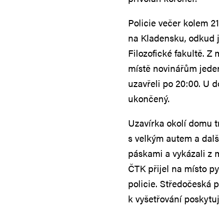
Policie večer kolem 2
na Kladensku, odkud j
Filozofické fakultě. Z 
místě novinářům jeden
uzavřeli po 20:00. U 
ukončený.
Uzavírka okolí domu t
s velkým autem a dalš
páskami a vykázali z m
ČTK přijel na místo p
policie. Středočeská p
k vyšetřování poskytuj