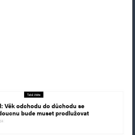
Také čtěte
l: Věk odchodu do důchodu se
doucnu bude muset prodlužovat
24