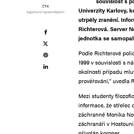
souvislost s p
ČTK
Univerzity Karlovy, k
Agenturní zpravodajství
utrpěly zranění. Inf
Richterová. Server N
jednotka se samopaly
Podle Richterové poli
1999 v souvislosti s n
okolnosti případu mlu
prověřování,“ uvedla R
Mezi studenty filozofi
informace, že střelec 
záchranné Monika Nov
záchranáři v Hostouni
přivolán koroner.