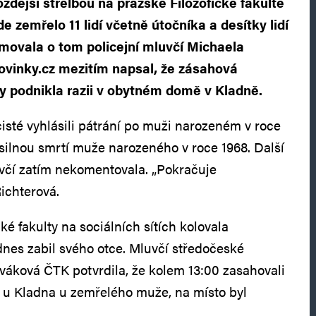
ozdější střelbou na pražské Filozofické fakultě
de zemřelo 11 lidí včetně útočníka a desítky lidí
ormovala o tom policejní mluvčí Michaela
ovinky.cz mezitím napsal, že zásahová
 podnikla razii v obytném domě v Kladně.
cisté vyhlásili pátrání po muži narozeném v roce
ásilnou smrtí muže narozeného v roce 1968. Další
včí zatím nekomentovala. „Pokračuje
ichterová.
cké fakulty na sociálních sítích kolovala
dnes zabil svého otce. Mluvčí středočeské
áková ČTK potvrdila, že kolem 13:00 zasahovali
 u Kladna u zemřelého muže, na místo byl