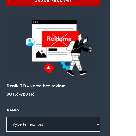
ŽÁDNÉ REKLAMY
Deník TO – verze bez reklam
Rozpětí cen: 60 Kč až 720 Kč
60
Kč
–
720
Kč
DÉLKA