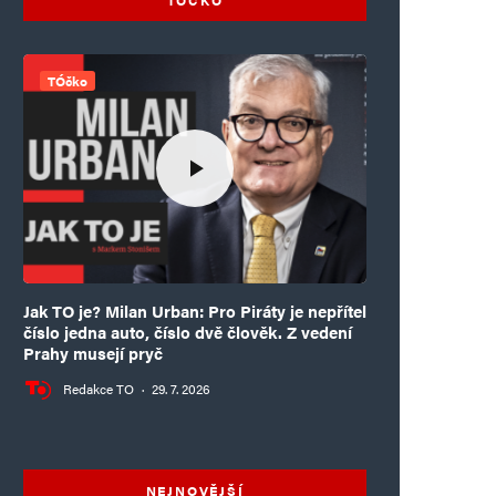
TÓčko
Jak TO je? Milan Urban: Pro Piráty je nepřítel
číslo jedna auto, číslo dvě člověk. Z vedení
Prahy musejí pryč
Redakce TO
·
29. 7. 2026
NEJNOVĚJŠÍ