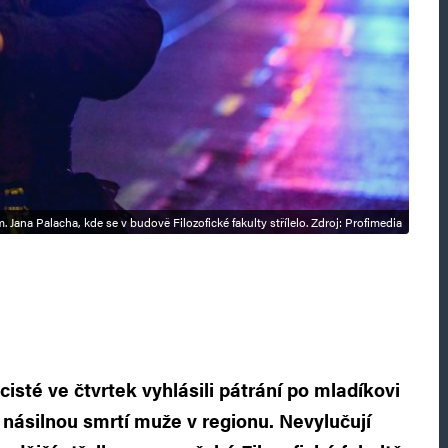
m. Jana Palacha, kde se v budově Filozofické fakulty střílelo. Zdroj: Profimedia
icisté ve čtvrtek vyhlásili pátrání po mladíkovi
s násilnou smrtí muže v regionu. Nevylučují