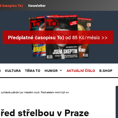
é časopisu To)
Newsletter
Předplatné časopisu To)
od 85 Kč/měsíc >>
R
KULTURA
TÉMA TO
HUMOR
AKTUÁLNÍ ČÍSLO
E-SHOP
e vyhlásila pátrání po mladém muži. Pachatelem mohl být on
řed střelbou v Praze