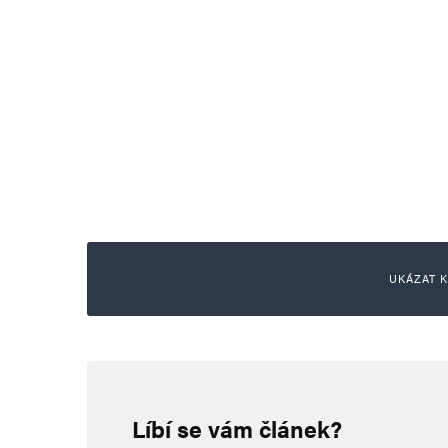
UKÁZAT K
Rudolf Kolar
21. 12. 2023 (19:58)
Líbí se vám článek?