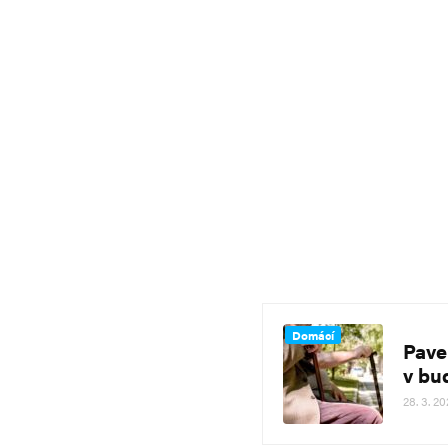
Domácí
Pave
v bu
28. 3. 20