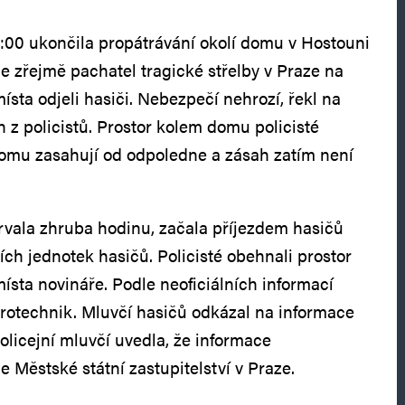
1:00 ukončila propátrávání okolí domu v Hostouni
e zřejmě pachatel tragické střelby v Praze na
místa odjeli hasiči. Nebezpečí nehrozí, řekl na
 z policistů. Prostor kolem domu policisté
domu zasahují od odpoledne a zásah zatím není
rvala zhruba hodinu, začala příjezdem hasičů
ích jednotek hasičů. Policisté obehnali prostor
ísta novináře. Podle neoficiálních informací
yrotechnik. Mluvčí hasičů odkázal na informace
olicejní mluvčí uvedla, že informace
e Městské státní zastupitelství v Praze.