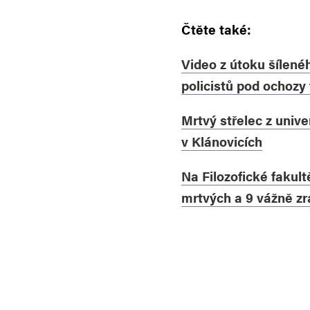
Čtěte také:
Video z útoku šílené
policistů pod ochozy 
Mrtvý střelec z unive
v Klánovicích
Na Filozofické fakultě
mrtvých a 9 vážně z