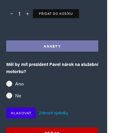
PŘIDAT DO KOŠÍKU
Deník TO – verze bez reklam množství
Alternative:
ANKETY
Měl by mít prezident Pavel nárok na služební
motorku?
Ano
Ne
Zobrazit výsledky
HLASOVAT
TÓČKO