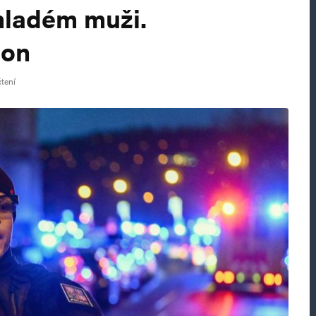
 mladém muži.
 on
čtení