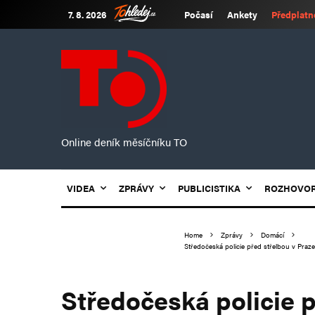
7. 8. 2026
Počasí
Ankety
Předplatn
Online deník měsíčníku TO
VIDEA
ZPRÁVY
PUBLICISTIKA
ROZHOVO
Home
Zprávy
Domácí
Středočeská policie před střelbou v Praz
Středočeská policie p