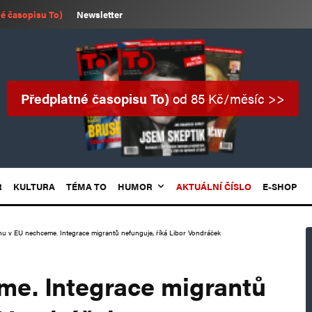
é časopisu To)
Newsletter
Předplatné časopisu To)
od 85 Kč/měsíc >>
R
KULTURA
TÉMA TO
HUMOR
AKTUÁLNÍ ČÍSLO
E-SHOP
nu v EU nechceme. Integrace migrantů nefunguje, říká Libor Vondráček
me. Integrace migrantů