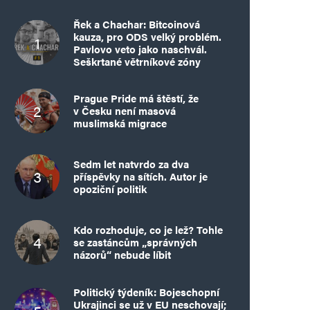
Řek a Chachar: Bitcoinová
kauza, pro ODS velký problém.
Pavlovo veto jako naschvál.
Seškrtané větrníkové zóny
Prague Pride má štěstí, že
v Česku není masová
muslimská migrace
Sedm let natvrdo za dva
příspěvky na sítích. Autor je
opoziční politik
Kdo rozhoduje, co je lež? Tohle
se zastáncům „správných
názorů“ nebude líbit
Politický týdeník: Bojeschopní
Ukrajinci se už v EU neschovají;