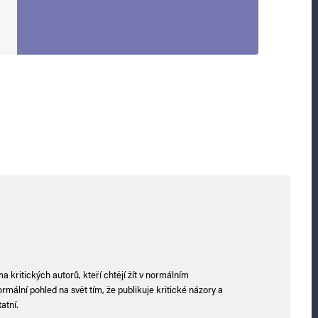
 makararonův problém , tak musí zbrojit
 zbraněmi proti nepříteli vně státu… stejně jako
en chlap s kozama…na misterstvu miru.
Odpovědět
napravda.cz/2024/05/zakladani-rozsahlych-
hadu-kterym-se-muslimove-radi-chlubi-
540
 kritických autorů, kteří chtějí žít v normálním
mální pohled na svět tím, že publikuje kritické názory a
atní.
Odpovědět