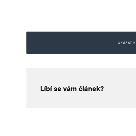
UKÁZAT K
hloubal
9. 5. 2024 (13:22)
Líbí se vám článek?
není možné kolektivně vítat a pa
neskočil, kromě rakušáka, ten 
🤮🤮🤮🤮🤮🤮🤮🤮