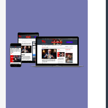
Odpovědět
odpálili radnici. Shoří celé město, hrozí
****************
Odpovědět
d selhal, jen ve Francii je zaděláno na desítky
pert….
Odpovědět