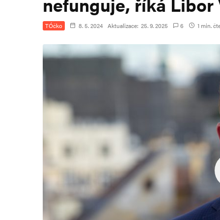
nefunguje, říká Libo
TÓčko
8. 5. 2024
Aktualizace:
25. 9. 2025
6
1 min. čt