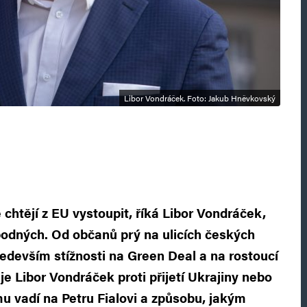
Libor Vondráček. Foto: Jakub Hněvkovský
že chtějí z EU vystoupit, říká Libor Vondráček,
odných. Od občanů prý na ulicích českých
edevším stížnosti na Green Deal a na rostoucí
 je Libor Vondráček proti přijetí Ukrajiny nebo
 vadí na Petru Fialovi a způsobu, jakým