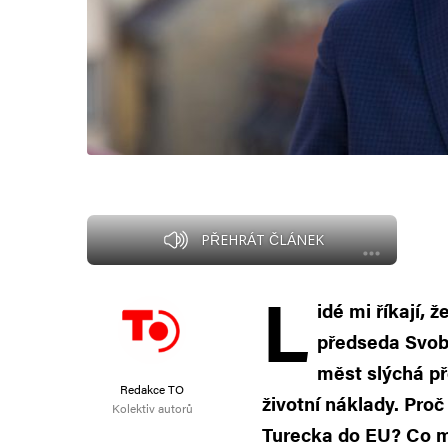
PŘEHRÁT ČLÁNEK
L
idé mi říkají, 
předseda Svob
měst slýchá př
Redakce TO
životní náklady. Proč
Kolektiv autorů
Turecka do EU? Co mu