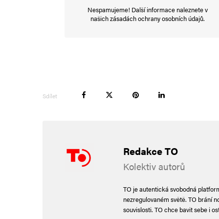
10. 5. 2024 (6:14)
Nespamujeme! Další informace naleznete v
našich
zásadách ochrany osobních údajů
.
to přesně
a chrastit
fijala a t
Sdílet
hloubal
10. 5. 2024 (14:40)
https://necenzurova
Redakce TO
pozaru-je-aktem-dzi
Kolektiv autorů
video/#comment-61
TO je autentická svobodná platforma
nezregulovaném světě. TO brání nor
souvislosti. TO chce bavit sebe i ost
hloubal