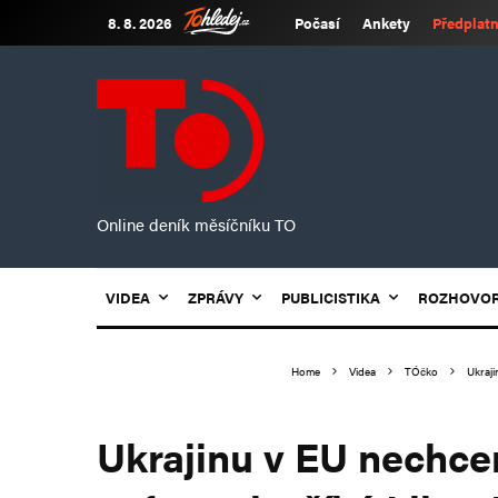
8. 8. 2026
Počasí
Ankety
Předplatn
Online deník měsíčníku TO
VIDEA
ZPRÁVY
PUBLICISTIKA
ROZHOVO
Home
Videa
TÓčko
Ukraji
Ukrajinu v EU nechce