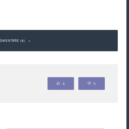
OMENTÁŘE (6)
Odpovědět
0
0
k, jen jednotlivě trestat. na to libtardům nikdo
by i platil… fialový hnus….🤮🤮🤮🤮🤮🤮🤮🤮🤮🤮