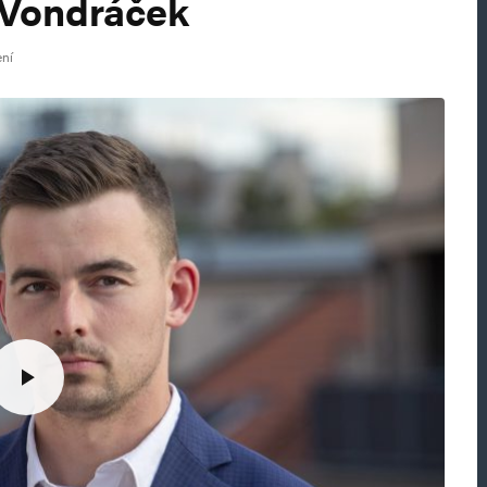
r Vondráček
ení