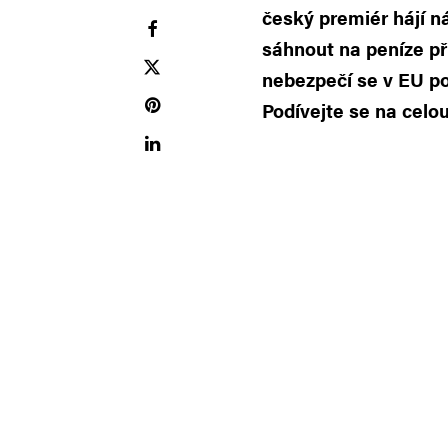
český premiér hájí n
sáhnout na peníze př
nebezpečí se v EU po
Podívejte se na celo