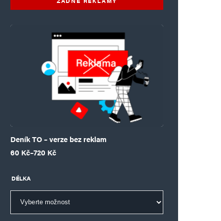
ŽÁDNÉ REKLAMY
Deník TO – verze bez reklam
Rozpětí cen: 60 Kč až 720 Kč
60
Kč
–
720
Kč
DÉLKA