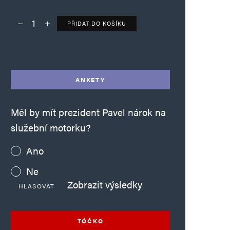
PŘIDAT DO KOŠÍKU
Deník TO – verze bez reklam množství
Alternative:
ANKETY
Měl by mít prezident Pavel nárok na
služební motorku?
Ano
Ne
Zobrazit výsledky
HLASOVAT
TÓČKO