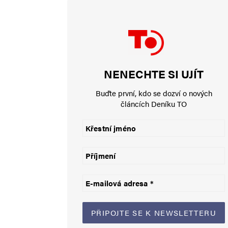
hloubal
9. 5. 2024 (15:25)
V Berlíně z nenávisti k Izraeli p
pachatelé…wir schafen das.*****
NENECHTE SI UJÍT
Buďte první, kdo se dozví o nových
článcích Deníku TO
hloubal
9. 5. 2024 (15:32)
Chalífát Evropa. Zápa
Pásem Gazy, říká ex
Jary