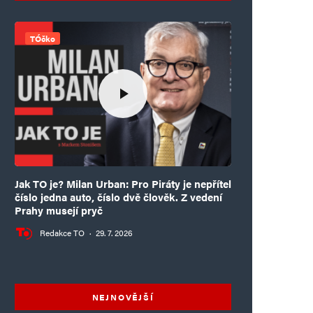
TÓčko
Jak TO je? Milan Urban: Pro Piráty je nepřítel
číslo jedna auto, číslo dvě člověk. Z vedení
Prahy musejí pryč
Redakce TO
·
29. 7. 2026
NEJNOVĚJŠÍ