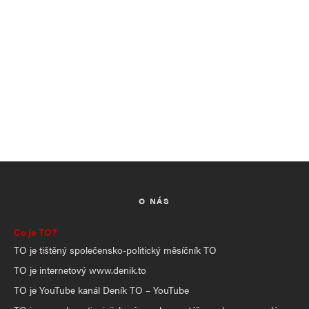
O NÁS
Co je TO?
TO je tištěný společensko-politický měsíčník TO
TO je internetový www.denik.to
TO je YouTube kanál Deník TO – YouTube