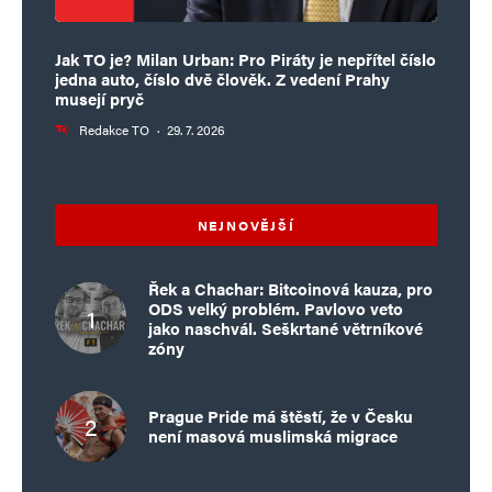
Jak TO je? Milan Urban: Pro Piráty je nepřítel číslo
jedna auto, číslo dvě člověk. Z vedení Prahy
musejí pryč
Redakce TO
·
29. 7. 2026
NEJNOVĚJŠÍ
Řek a Chachar: Bitcoinová kauza, pro
ODS velký problém. Pavlovo veto
jako naschvál. Seškrtané větrníkové
zóny
Prague Pride má štěstí, že v Česku
není masová muslimská migrace