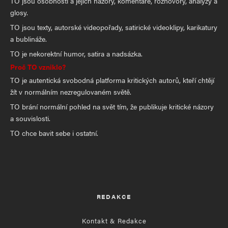
TO jsou osobnosti a jejich názory, komentáře, rozhovory, analýzy a
glosy.
TO jsou texty, autorské videopořady, satirické videoklipy, karikatury
a bublináže.
TO je nekorektní humor, satira a nadsázka.
Proč TO vzniklo?
TO je autentická svobodná platforma kritických autorů, kteří chtějí
žít v normálním nezregulovaném světě.
TO brání normální pohled na svět tím, že publikuje kritické názory
a souvislosti.
TO chce bavit sebe i ostatní.
REDAKCE
Kontakt & Redakce