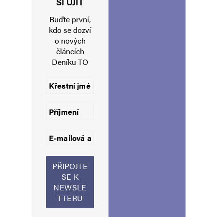
SI UJÍT
Buďte první,
kdo se dozví
o nových
E-mail
*
Webová stránka
článcích
Deníku TO
Uložit do prohlížeče jméno, e-mail a webovou stránku pro budoucí
komentáře.
Informujte mě o nových komentářích e-mailem.
Informujte mě o nových příspěvcích e-mailem.
Alternative: