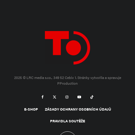
2025 © LRC media s.r.o., 349 52 Cebiv 1.
Stránky vytvořila a spravuje
PProduction
E-SHOP
ZÁSADY OCHRANY OSOBNÍCH ÚDAJŮ
PRAVIDLA SOUTĚŽE