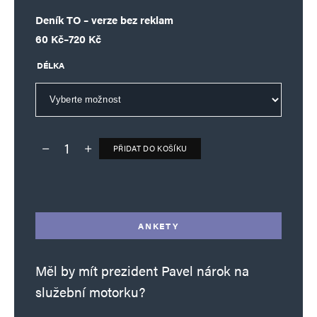
Deník TO – verze bez reklam
Rozpětí cen: 60 Kč až 720 Kč
60
Kč
–
720
Kč
DÉLKA
PŘIDAT DO KOŠÍKU
Deník TO – verze bez reklam množství
Alternative:
ANKETY
Měl by mít prezident Pavel nárok na
služební motorku?