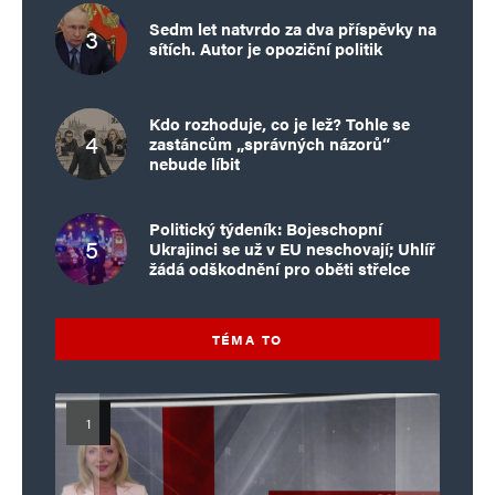
Sedm let natvrdo za dva příspěvky na
sítích. Autor je opoziční politik
Kdo rozhoduje, co je lež? Tohle se
zastáncům „správných názorů“
nebude líbit
Politický týdeník: Bojeschopní
Ukrajinci se už v EU neschovají; Uhlíř
žádá odškodnění pro oběti střelce
TÉMA TO