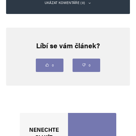
UKÁZAT KOMENTÁŘE (0)
Napsat komentář
Líbí se vám článek?
Vaše e-mailová adresa nebude zveřejněna.
Vyžadované informace jsou
označeny
*
Komentář
*
0
0
NENECHTE
Jméno
*