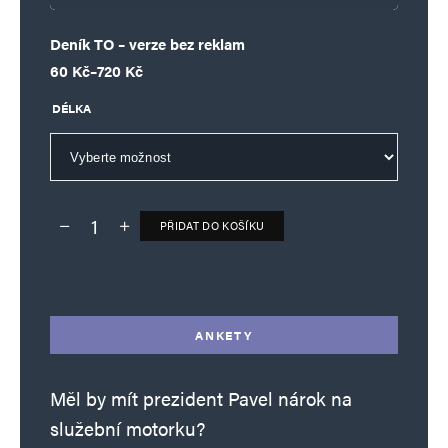
Deník TO – verze bez reklam
Rozpětí cen: 60 Kč až 720 Kč
60
Kč
–
720
Kč
DÉLKA
PŘIDAT DO KOŠÍKU
Deník TO – verze bez reklam množství
Alternative:
ANKETY
Měl by mít prezident Pavel nárok na
služební motorku?