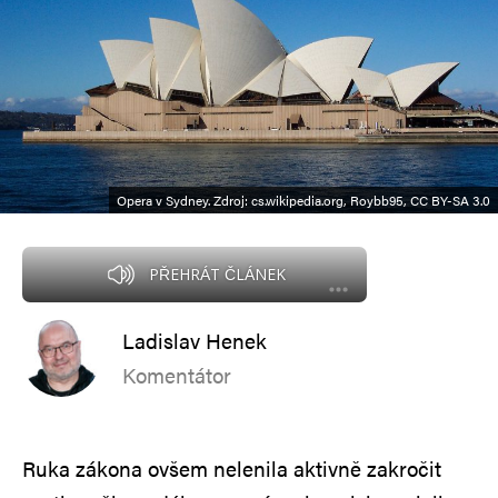
Opera v Sydney. Zdroj: cs.wikipedia.org, Roybb95, CC BY-SA 3.0
PŘEHRÁT ČLÁNEK
Ladislav Henek
Komentátor
Ruka zákona ovšem nelenila aktivně zakročit