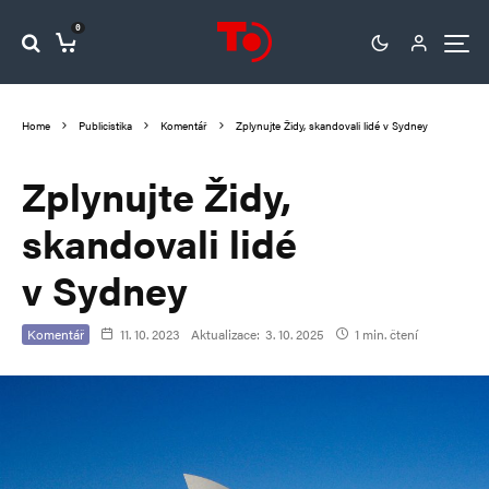
0
Home
Publicistika
Komentář
Zplynujte Židy, skandovali lidé v Sydney
Zplynujte Židy,
skandovali lidé
v Sydney
Komentář
11. 10. 2023
Aktualizace:
3. 10. 2025
1 min. čtení