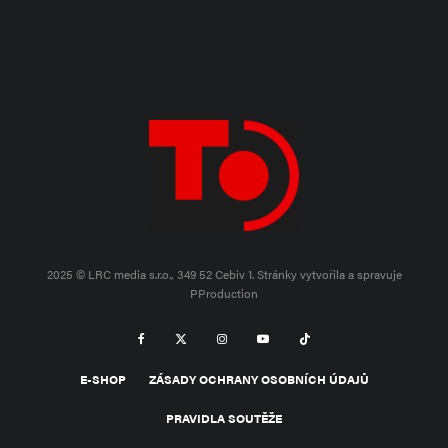
2025 © LRC media s.r.o., 349 52 Cebiv 1.
Stránky vytvořila a spravuje
PProduction
E-SHOP
ZÁSADY OCHRANY OSOBNÍCH ÚDAJŮ
PRAVIDLA SOUTĚŽE