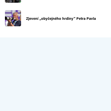
Zjevení „obyčejného hrdiny“ Petra Pavla