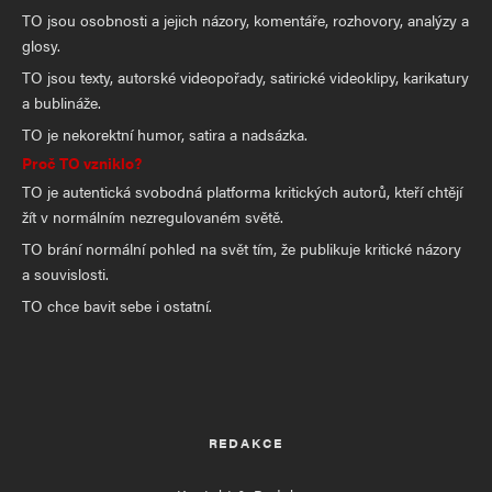
TO jsou osobnosti a jejich názory, komentáře, rozhovory, analýzy a
glosy.
TO jsou texty, autorské videopořady, satirické videoklipy, karikatury
a bublináže.
TO je nekorektní humor, satira a nadsázka.
Proč TO vzniklo?
TO je autentická svobodná platforma kritických autorů, kteří chtějí
žít v normálním nezregulovaném světě.
TO brání normální pohled na svět tím, že publikuje kritické názory
a souvislosti.
TO chce bavit sebe i ostatní.
REDAKCE