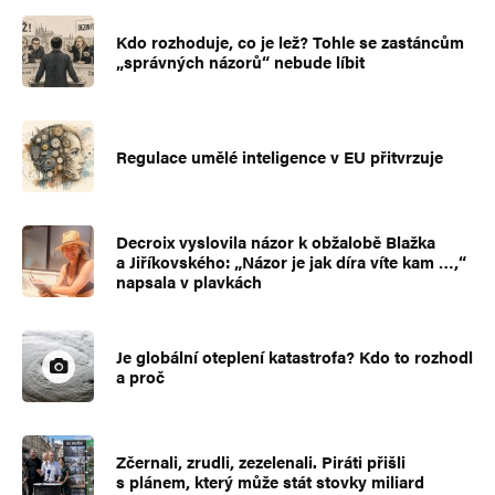
Kdo rozhoduje, co je lež? Tohle se zastáncům
„správných názorů“ nebude líbit
Regulace umělé inteligence v EU přitvrzuje
Decroix vyslovila názor k obžalobě Blažka
a Jiříkovského: „Názor je jak díra víte kam …,“
napsala v plavkách
Je globální oteplení katastrofa? Kdo to rozhodl
a proč
Zčernali, zrudli, zezelenali. Piráti přišli
s plánem, který může stát stovky miliard