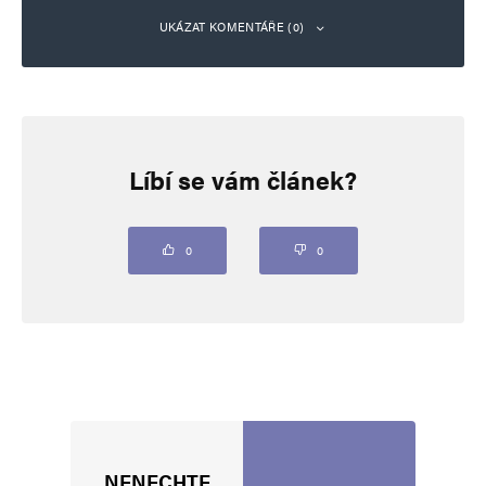
UKÁZAT KOMENTÁŘE (0)
Napsat komentář
Líbí se vám článek?
Vaše e-mailová adresa nebude zveřejněna.
Vyžadované informace jsou
označeny
*
Komentář
*
0
0
NENECHTE