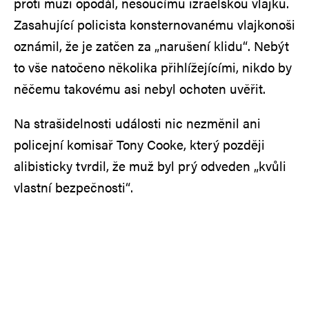
proti muži opodál, nesoucímu izraelskou vlajku.
Zasahující policista konsternovanému vlajkonoši
oznámil, že je zatčen za „narušení klidu“. Nebýt
to vše natočeno několika přihlížejícími, nikdo by
něčemu takovému asi nebyl ochoten uvěřit.
Na strašidelnosti události nic nezměnil ani
policejní komisař Tony Cooke, který později
alibisticky tvrdil, že muž byl prý odveden „kvůli
vlastní bezpečnosti“.