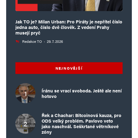
Jak TO je? Milan Urban: Pro Piráty je nepřítel číslo
jedna auto, číslo dvě člověk. Z vedení Prahy
musejí pryč
Redakce TO
·
29. 7. 2026
NEJNOVĚJŠÍ
Íránu se vrací svoboda. Ještě ale není
hotovo
Řek a Chachar: Bitcoinová kauza, pro
ODS velký problém. Pavlovo veto
jako naschvál. Seškrtané větrníkové
zóny