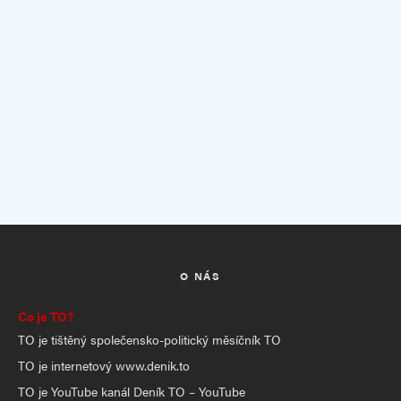
O NÁS
Co je TO?
TO je tištěný společensko-politický měsíčník TO
TO je internetový www.denik.to
TO je YouTube kanál Deník TO – YouTube