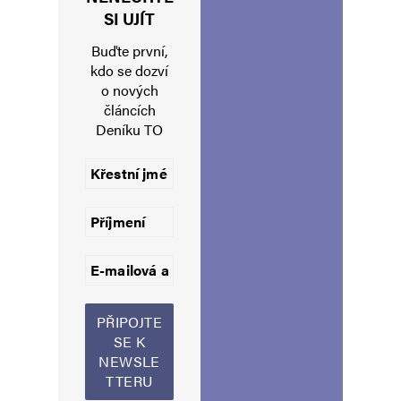
Jméno
*
SI UJÍT
Buďte první,
kdo se dozví
o nových
E-mail
*
Webová stránka
článcích
Deníku TO
Uložit do prohlížeče jméno, e-mail a webovou stránku pro budoucí
komentáře.
Informujte mě o nových komentářích e-mailem.
Informujte mě o nových příspěvcích e-mailem.
Alternative: