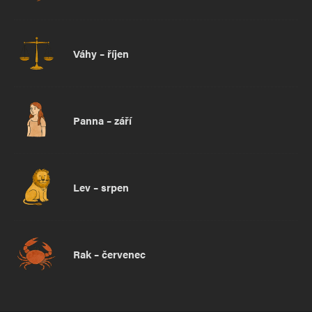
Váhy – říjen
Panna – září
Lev – srpen
Rak – červenec