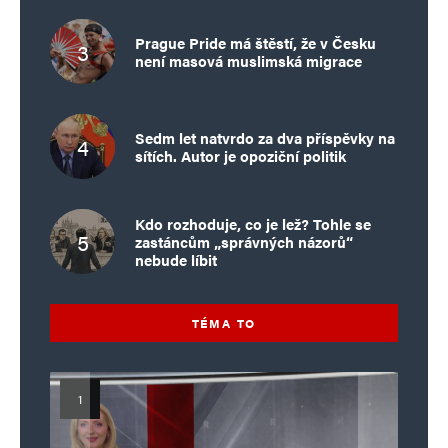
Prague Pride má štěstí, že v Česku
není masová muslimská migrace
Sedm let natvrdo za dva příspěvky na
sítích. Autor je opoziční politik
Kdo rozhoduje, co je lež? Tohle se
zastáncům „správných názorů“
nebude líbit
TÉMA TO