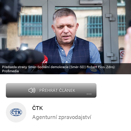
Předseda strany Směr-Sociální demokracie (Směr-SD) Robert Fico. Zdroj:
Profimedia
PŘEHRÁT ČLÁNEK
ČTK
Agenturní zpravodajství