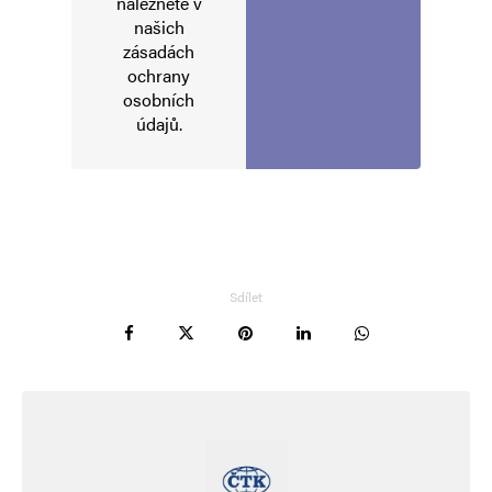
naleznete v
našich
zásadách
Uložit do prohlížeče jméno, e-mail a webovou stránku pro budoucí
komentáře.
ochrany
osobních
údajů
.
Informujte mě o nových komentářích e-mailem.
Informujte mě o nových příspěvcích e-mailem.
Alternative:
Sdílet