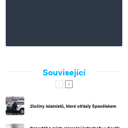
Související
Zločiny islamistů, které otřásly Španělskem
Reportáž z místa migrační katastrofy v Ceutě: