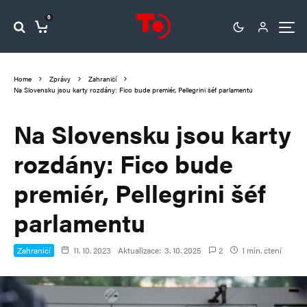
0
Home
Zprávy
Zahraničí
Na Slovensku jsou karty rozdány: Fico bude premiér, Pellegrini šéf parlamentu
Na Slovensku jsou karty
rozdány: Fico bude
premiér, Pellegrini šéf
parlamentu
Zahraničí
11. 10. 2023
Aktualizace:
3. 10. 2025
2
1 min. čtení