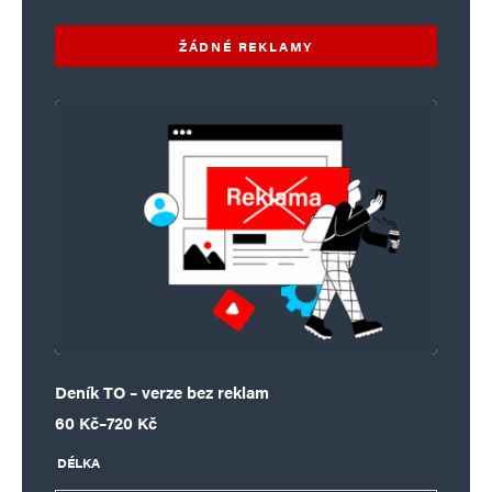
ŽÁDNÉ REKLAMY
Deník TO – verze bez reklam
Rozpětí cen: 60 Kč až 720 Kč
60
Kč
–
720
Kč
DÉLKA