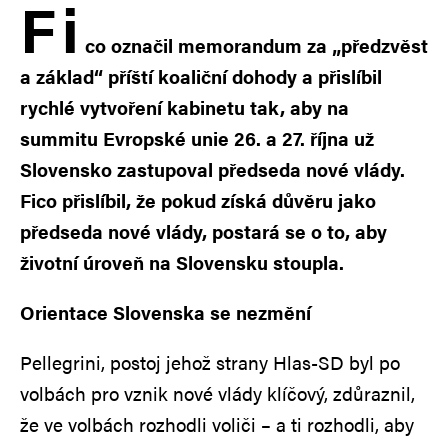
F
i
co označil memorandum za „předzvěst
a základ“ příští koaliční dohody a přislíbil
rychlé vytvoření kabinetu tak, aby na
summitu Evropské unie 26. a 27. října už
Slovensko zastupoval předseda nové vlády.
Fico přislíbil, že pokud získá důvěru jako
předseda nové vlády, postará se o to, aby
životní úroveň na Slovensku stoupla.
Orientace Slovenska se nezmění
Pellegrini, postoj jehož strany Hlas-SD byl po
volbách pro vznik nové vlády klíčový, zdůraznil,
že ve volbách rozhodli voliči – a ti rozhodli, aby