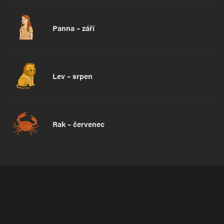
Panna – září
Lev – srpen
Rak – červenec