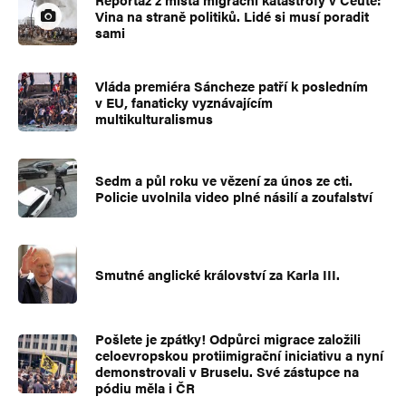
Vina na straně politiků. Lidé si musí poradit
sami
Vláda premiéra Sáncheze patří k posledním
v EU, fanaticky vyznávajícím
multikulturalismus
Sedm a půl roku ve vězení za únos ze cti.
Policie uvolnila video plné násilí a zoufalství
Smutné anglické království za Karla III.
Pošlete je zpátky! Odpůrci migrace založili
celoevropskou protiimigrační iniciativu a nyní
demonstrovali v Bruselu. Své zástupce na
pódiu měla i ČR