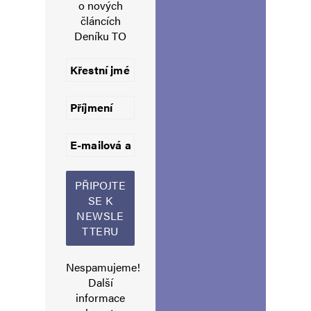
o nových
Vaše e-mailová adresa nebude zveřejněna.
Vyžadované informace jsou
článcích
označeny
*
Deníku TO
Komentář
*
Jméno
*
Nespamujeme!
Další
E-mail
*
Webová stránka
informace