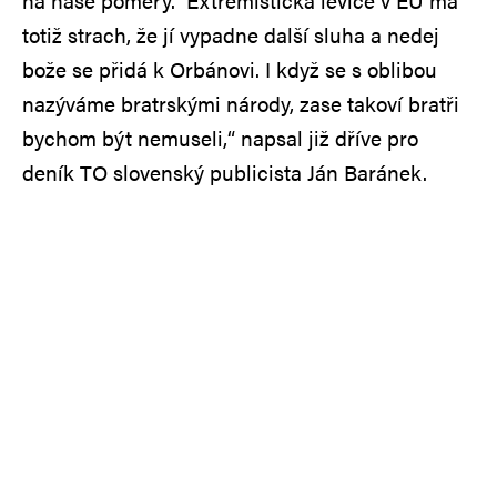
na naše poměry. Extremistická levice v EU má
totiž strach, že jí vypadne další sluha a nedej
bože se přidá k Orbánovi. I když se s oblibou
nazýváme bratrskými národy, zase takoví bratři
bychom být nemuseli,“ napsal již dříve pro
deník TO slovenský publicista Ján Baránek.