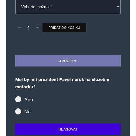
PŘIDAT DO KOŠÍKU
Deník TO – verze bez reklam množství
Alternative:
ANKETY
Měl by mít prezident Pavel nárok na služební
motorku?
Ano
Ne
HLASOVAT