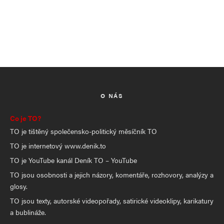
O NÁS
Co je TO?
TO je tištěný společensko-politický měsíčník TO
TO je internetový www.denik.to
TO je YouTube kanál Deník TO – YouTube
TO jsou osobnosti a jejich názory, komentáře, rozhovory, analýzy a
glosy.
TO jsou texty, autorské videopořady, satirické videoklipy, karikatury
a bublináže.