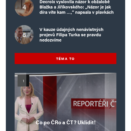
Decroix vyslovila názor k obžalobě
Blažka a Jiříkovského: „Názor je jak
díra víte kam …,“ napsala v plavkách
V kauze údajných nenávistných
projevů Filipa Turka se pravdu
nedozvíme
TÉMA TO
Islamistický teror v EU, 6. díl:
Mýty o Václavu Klausovi:
Vymíráme a politici lžou:
Islamistický teror v EU, 5. díl:
Brutální poprava 85letého
Pivo, jazz, hádky, loajalita
porodnost nezachrání
katolického kněze Jacquese
Pim Fortuyn: Muž, který se
Krvavé oslavy pádu Bastily
dotace, byty ani zkrácené
i humor. Jakl boří legendy
Co po ČRo a ČT? Uklidit!
o bývalém prezidentovi
nestihl stát premiérem
Hamela
úvazky
v Nice