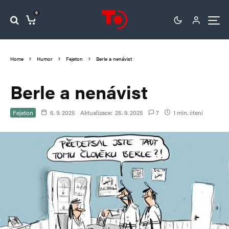
0
Home
Humor
Fejeton
Berle a nenávist
Berle a nenávist
Fejeton
6. 9. 2025
Aktualizace:
25. 9. 2025
7
1 min. čtení