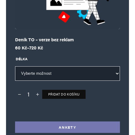
Deník TO – verze bez reklam
Rozpětí cen: 60 Kč až 720 Kč
60
Kč
–
720
Kč
DÉLKA
PŘIDAT DO KOŠÍKU
Deník TO – verze bez reklam množství
Alternative:
ANKETY