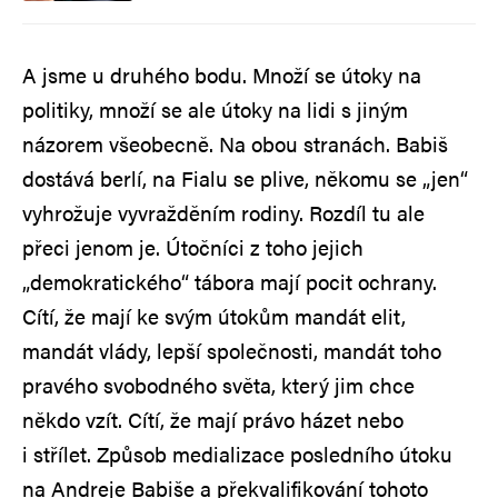
A jsme u druhého bodu. Množí se útoky na
politiky, množí se ale útoky na lidi s jiným
názorem všeobecně. Na obou stranách. Babiš
dostává berlí, na Fialu se plive, někomu se „jen“
vyhrožuje vyvražděním rodiny. Rozdíl tu ale
přeci jenom je. Útočníci z toho jejich
„demokratického“ tábora mají pocit ochrany.
Cítí, že mají ke svým útokům mandát elit,
mandát vlády, lepší společnosti, mandát toho
pravého svobodného světa, který jim chce
někdo vzít. Cítí, že mají právo házet nebo
i střílet. Způsob medializace posledního útoku
na Andreje Babiše a překvalifikování tohoto