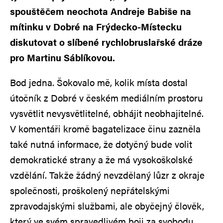
spouštěčem neochota Andreje Babiše na
mítinku v Dobré na Frýdecko-Místecku
diskutovat o slíbené rychlobruslařské dráze
pro Martinu Sáblíkovou.
Bod jedna. Šokovalo mě, kolik místa dostal
útočník z Dobré v českém mediálním prostoru
vysvětlit nevysvětlitelné, obhájit neobhajitelné.
V komentáři kromě bagatelizace činu zazněla
také nutná informace, že dotyčný bude volit
demokratické strany a že má vysokoškolské
vzdělání. Takže žádný nevzdělaný lůzr z okraje
společnosti, proškolený nepřátelskými
zpravodajskými službami, ale obyčejný člověk,
který ve svém spravedlivém boji za svobodu,