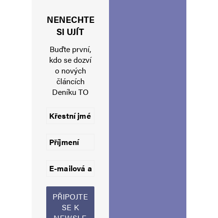
Napsat komentář
NENECHTE
Vaše e-mailová adresa nebude zveřejněna.
Vyžadované informace jsou
SI UJÍT
označeny
*
Buďte první,
Komentář
*
kdo se dozví
o nových
článcích
Deníku TO
Jméno
*
E-mail
*
Webová stránka