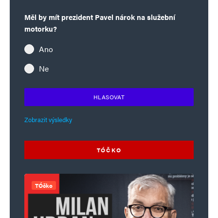
Měl by mít prezident Pavel nárok na služební
motorku?
Ano
Ne
HLASOVAT
Zobrazit výsledky
TÓČKO
TÓčko