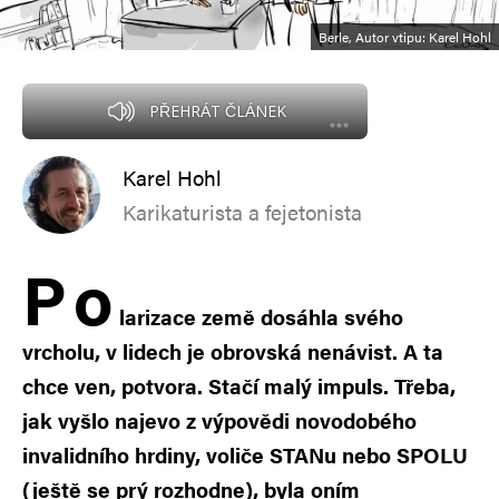
Berle, Autor vtipu: Karel Hohl
PŘEHRÁT ČLÁNEK
Karel Hohl
Karikaturista a fejetonista
P
o
larizace země dosáhla svého
vrcholu, v lidech je obrovská nenávist. A ta
chce ven, potvora. Stačí malý impuls. Třeba,
jak vyšlo najevo z výpovědi novodobého
invalidního hrdiny, voliče STANu nebo SPOLU
(ještě se prý rozhodne), byla oním