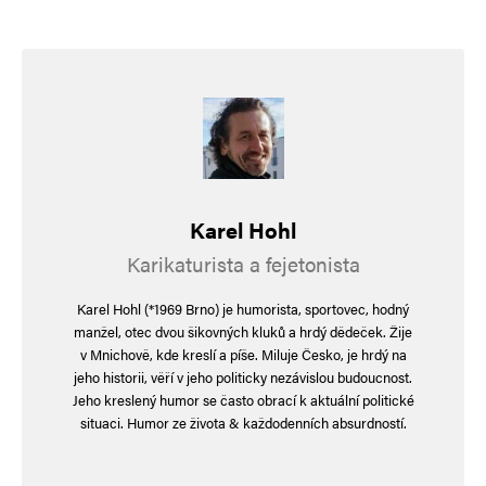
Karel Hohl
Karikaturista a fejetonista
Karel Hohl (*1969 Brno) je humorista, sportovec, hodný
manžel, otec dvou šikovných kluků a hrdý dědeček. Žije
v Mnichově, kde kreslí a píše. Miluje Česko, je hrdý na
jeho historii, věří v jeho politicky nezávislou budoucnost.
Jeho kreslený humor se často obrací k aktuální politické
situaci. Humor ze života & každodenních absurdností.