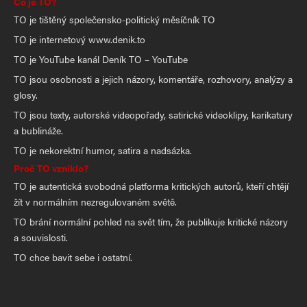
Co je TO?
TO je tištěný společensko-politický měsíčník TO
TO je internetový www.denik.to
TO je YouTube kanál Deník TO – YouTube
TO jsou osobnosti a jejich názory, komentáře, rozhovory, analýzy a
glosy.
TO jsou texty, autorské videopořady, satirické videoklipy, karikatury
a bublináže.
TO je nekorektní humor, satira a nadsázka.
Proč TO vzniklo?
TO je autentická svobodná platforma kritických autorů, kteří chtějí
žít v normálním nezregulovaném světě.
TO brání normální pohled na svět tím, že publikuje kritické názory
a souvislosti.
TO chce bavit sebe i ostatní.