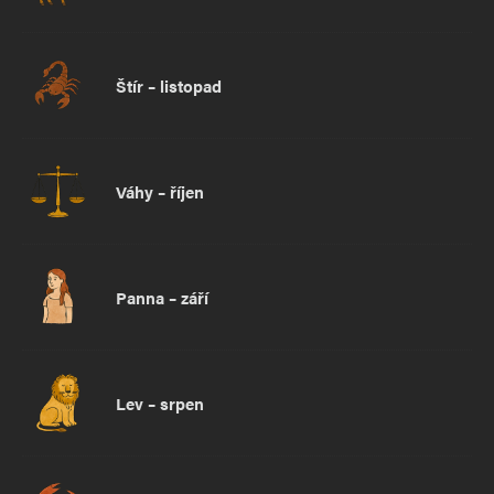
Štír – listopad
Váhy – říjen
Panna – září
Lev – srpen