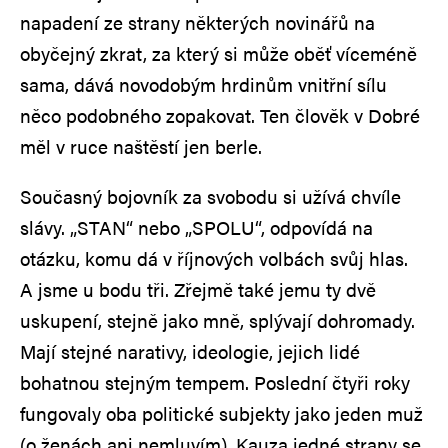
napadení ze strany některých novinářů na
obyčejný zkrat, za který si může oběť víceméně
sama, dává novodobým hrdinům vnitřní sílu
něco podobného zopakovat. Ten člověk v Dobré
měl v ruce naštěstí jen berle.
Současný bojovník za svobodu si užívá chvíle
slávy. „STAN“ nebo „SPOLU“, odpovídá na
otázku, komu dá v říjnových volbách svůj hlas.
A jsme u bodu tři. Zřejmě také jemu ty dvě
uskupení, stejně jako mně, splývají dohromady.
Mají stejné narativy, ideologie, jejich lidé
bohatnou stejným tempem. Poslední čtyři roky
fungovaly oba politické subjekty jako jeden muž
(o ženách ani nemluvím). Kauza jedné strany se