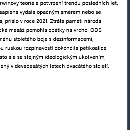
winovy teorie a potvrzení trendu posledních let,
 sapiens vydala opačným směrem nebo se
, přišlo v roce 2021. Ztráta paměti národa
gická masáž pomohla zpátky na vrchol ODS
 jménu stoletého boje s dezinformacemi,
 ruskou rozpínavostí dokončila pětikoalice
ato ale se stejným ideologickým ukotvením,
jený v devadesátých letech dvacátého století.