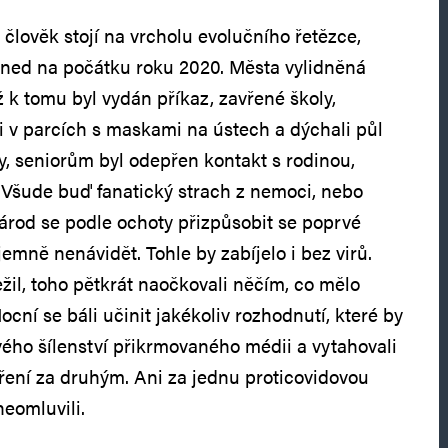
člověk stojí na vrcholu evolučního řetězce,
 hned na počátku roku 2020. Města vylidněná
ž k tomu byl vydán příkaz, zavřené školy,
li v parcích s maskami na ústech a dýchali půl
y, seniorům byl odepřen kontakt s rodinou,
 Všude buď fanatický strach z nemoci, nebo
Národ se podle ochoty přizpůsobit se poprvé
jemně nenávidět. Tohle by zabíjelo i bez virů.
ežil, toho pětkrát naočkovali něčím, co mělo
cní se báli učinit jakékoliv rozhodnutí, které by
vého šílenství přikrmovaného médii a vytahovali
ení za druhým. Ani za jednu proticovidovou
eomluvili.