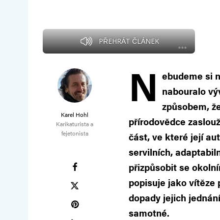
PŘEHRÁT ČLÁNEK
N
ebudeme si ni
nabouralo vý
způsobem, že 
Karel Hohl
přírodovědce zaslouž
Karikaturista a
fejetonista
část, ve které její a
servilních, adaptabi
přizpůsobit se okoln
popisuje jako vítěze 
dopady jejich jednání
samotné.