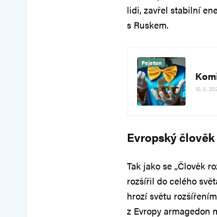
lidi, zavřel stabilní 
s Ruskem.
Fejeton
Komi
10. 5. 20
Evropský člověk
Tak jako se „Člověk r
rozšířil do celého svě
hrozí světu rozšířen
z Evropy armagedon 