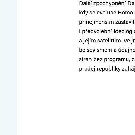
Další zpochybnění Dar
kdy se evoluce Homo
přinejmenším zastavila
i předvolební ideolo
a jejím satelitům. Ve
bolševismem a údajnou
stran bez programu, z
prodej republiky zahá