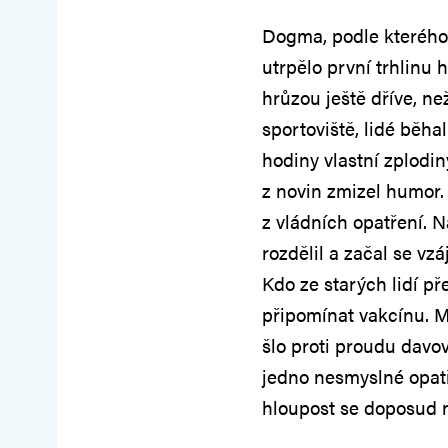
Dogma, podle kterého 
utrpělo první trhlinu
hrůzou ještě dříve, ne
sportoviště, lidé běha
hodiny vlastní zplodin
z novin zmizel humor.
z vládních opatření. 
rozdělil a začal se vzá
Kdo ze starých lidí př
připomínat vakcínu. Mo
šlo proti proudu davo
jedno nesmyslné opatř
hloupost se doposud n