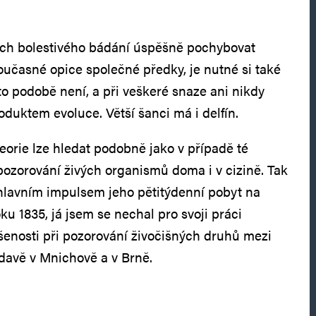
tech bolestivého bádání úspěšně pochybovat
současné opice společné předky, je nutné si také
éto podobě není, a při veškeré snaze ani nikdy
uktem evoluce. Větší šanci má i delfín.
eorie lze hledat podobně jako v případě té
ozorování živých organismů doma i v cizině. Tak
hlavním impulsem jeho pětitýdenní pobyt na
 1835, já jsem se nechal pro svoji práci
šenosti při pozorování živočišných druhů mezi
ídavě v Mnichově a v Brně.