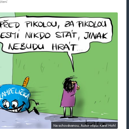
čtení
Na schovávanou, Autor vtipu: Karel Hohl