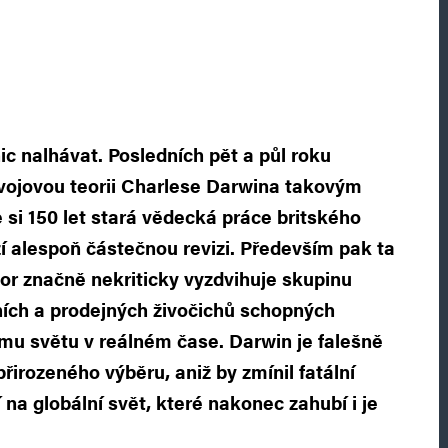
c nalhávat. Posledních pět a půl roku
vojovou teorii Charlese Darwina takovým
si 150 let stará vědecká práce britského
í alespoň částečnou revizi. Především pak ta
utor značně nekriticky vyzdvihuje skupinu
lních a prodejných živočichů schopných
ímu světu v reálném čase. Darwin je falešně
přirozeného výběru, aniž by zmínil fatální
 na globální svět, které nakonec zahubí i je