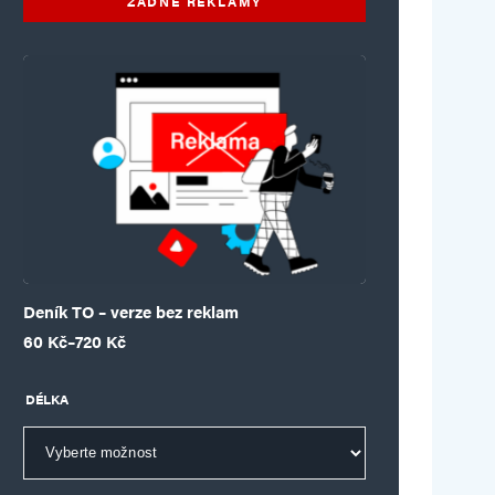
ŽÁDNÉ REKLAMY
Deník TO – verze bez reklam
Rozpětí cen: 60 Kč až 720 Kč
60
Kč
–
720
Kč
DÉLKA