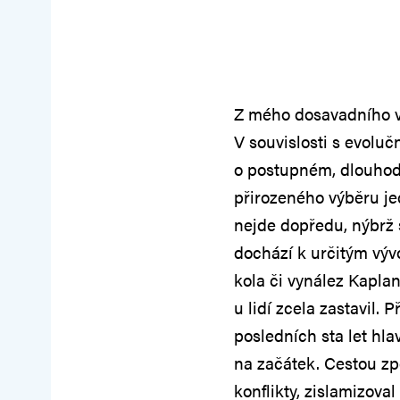
Z mého dosavadního v
V souvislosti s evoluč
o postupném, dlouhod
přirozeného výběru je
nejde dopředu, nýbrž 
dochází k určitým výv
kola či vynález Kaplan
u lidí zcela zastavil
posledních sta let hlav
na začátek. Cestou zp
konflikty, zislamizova