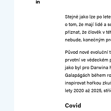
Stejně jako lze po le
o tom, že mají lidé a 
přiznat, že člověk v t
nebude, konečným prod
Původ nové evoluční t
prvotní ve vědeckém p
jako byl pro Darwina 
Galapágách během roku
inspirovat hořkou zku
lety 2020 až 2025, stř
Covid