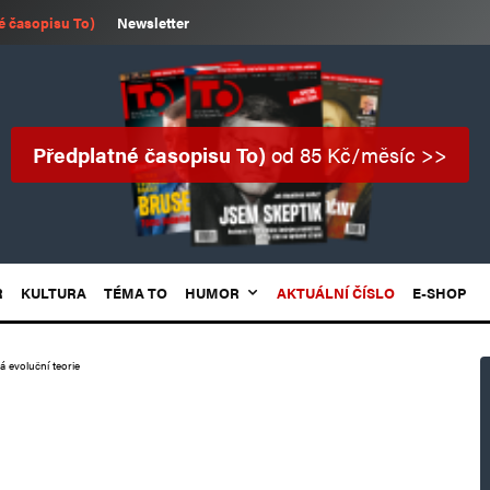
é časopisu To)
Newsletter
Předplatné časopisu To)
od 85 Kč/měsíc >>
R
KULTURA
TÉMA TO
HUMOR
AKTUÁLNÍ ČÍSLO
E-SHOP
á evoluční teorie