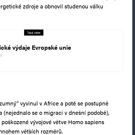
energetické zdroje a obnovil studenou válku
Také čtěte
cké výdaje Evropské unie
25
ozumný“ vyvinul v Africe a poté se postupně
ta (nejednalo se o migraci v dnešní podobě),
ím poškozené vývojové větve Homo sapiens
mnohem větších rozměrů.