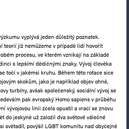
ýzkumu vyplývá jeden důležitý poznatek.
ní teorií již nemůžeme v případě lidí hovořit
obém procesu, ve kterém vznikají na základě
dinci s lepšími dědičnými znaky. Vývoj člověka
se točí v jakémsi kruhu. Během této rotace sice
ojovým skokům, jako je například objev ohně,
ovy turbíny, avšak společenský, sociální vývoj se
. Především pak evropský Homo sapiens v průběhu
ní vývojovou linii zcela opustil a vrací se znovu
ět do jeskyně už založil dva světové válečné
l si světadíl, povýšil LGBT komunitu nad obyčejné