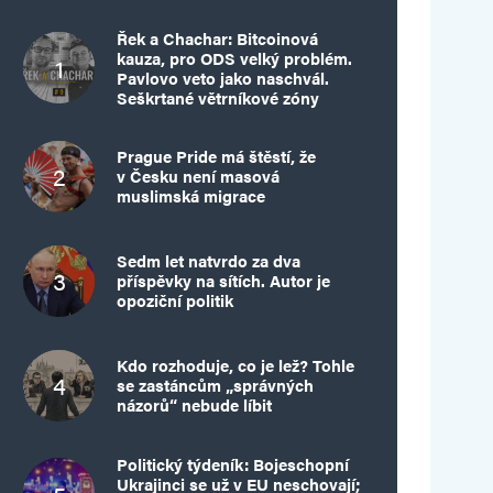
Řek a Chachar: Bitcoinová
kauza, pro ODS velký problém.
Pavlovo veto jako naschvál.
Seškrtané větrníkové zóny
Prague Pride má štěstí, že
v Česku není masová
muslimská migrace
Sedm let natvrdo za dva
příspěvky na sítích. Autor je
opoziční politik
Kdo rozhoduje, co je lež? Tohle
se zastáncům „správných
názorů“ nebude líbit
Politický týdeník: Bojeschopní
Ukrajinci se už v EU neschovají;