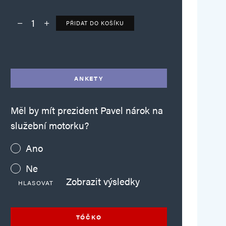
PŘIDAT DO KOŠÍKU
Deník TO – verze bez reklam množství
Alternative:
ANKETY
Měl by mít prezident Pavel nárok na
služební motorku?
Ano
Ne
Zobrazit výsledky
HLASOVAT
TÓČKO