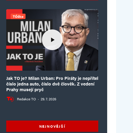
TÓčko
Jak TO je? Milan Urban: Pro Piráty je nepřítel
číslo jedna auto, číslo dvě člověk. Z vedení
Prahy musejí pryč
Redakce TO
·
29. 7. 2026
NEJNOVĚJŠÍ